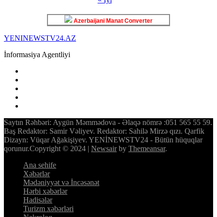
Azerbaijani Manat Converter
YENINEWSTV24.AZ
İnformasiya Agentliyi
Saytın Rəhbəri: Aygün Məmmədova - Əlaqə nömrə :051 565 55 59.
Baş Redaktor: Samir Vəliyev. Redaktor: Sahilə Mirzə qızı. Qarfik
Dizayn: Vüqar Ağakişiyev. YENİNEWSTV24 - Bütün hüquqlar
qorunur.Copyright © 2024
|
Newsair
by
Themeansar
.
Ana sehife
Xəbərlər
Mədəniyyət və İncəsənət
Hərbi xəbərlər
Hadisələr
Turizm xəbərləri