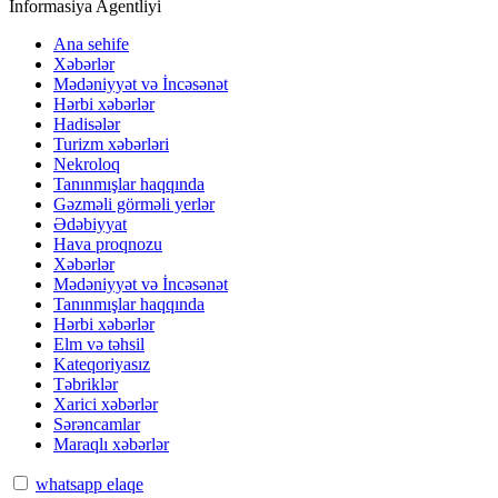
İnformasiya Agentliyi
Ana sehife
Xəbərlər
Mədəniyyət və İncəsənət
Hərbi xəbərlər
Hadisələr
Turizm xəbərləri
Nekroloq
Tanınmışlar haqqında
Gəzməli görməli yerlər
Ədəbiyyat
Hava proqnozu
Xəbərlər
Mədəniyyət və İncəsənət
Tanınmışlar haqqında
Hərbi xəbərlər
Elm və təhsil
Kateqoriyasız
Təbriklər
Xarici xəbərlər
Sərəncamlar
Maraqlı xəbərlər
whatsapp elaqe