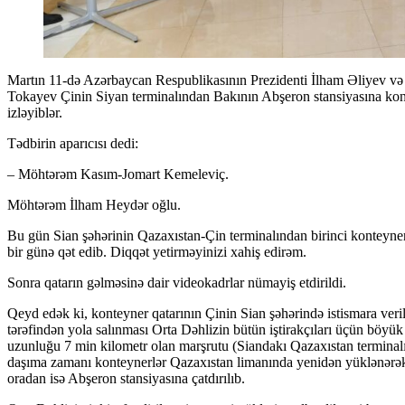
Martın 11-də Azərbaycan Respublikasının Prezidenti İlham Əliyev və Qazaxıstan Respublikasının Prezidenti Kasım-Jomart
Tokayev Çinin Siyan terminalından Bakının Abşeron stansiyasına konte
izləyiblər.
Tədbirin aparıcısı dedi:
– Möhtərəm Kasım-Jomart Kemeleviç.
Möhtərəm İlham Heydər oğlu.
Bu gün Sian şəhərinin Qazaxıstan-Çin terminalından birinci konteyner
bir günə qət edib. Diqqət yetirməyinizi xahiş edirəm.
Sonra qatarın gəlməsinə dair videokadrlar nümayiş etdirildi.
Qeyd edək ki, konteyner qatarının Çinin Sian şəhərində istismara ve
tərəfindən yola salınması Orta Dəhlizin bütün iştirakçıları üçün böyük
uzunluğu 7 min kilometr olan marşrutu (Siandakı Qazaxıstan terminal
daşıma zamanı konteynerlər Qazaxıstan limanında yenidən yüklənərək
oradan isə Abşeron stansiyasına çatdırılıb.