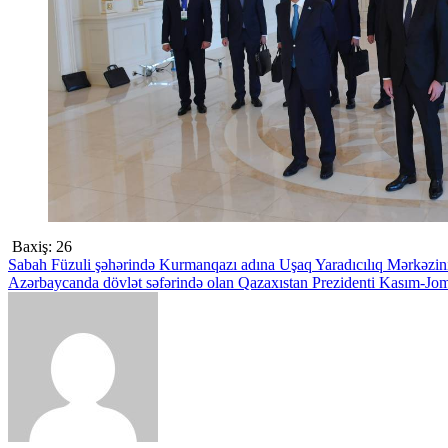
Baxiş:
26
Yazı
Sabah Füzuli şəhərində Kurmanqazı adına Uşaq Yaradıcılıq Mərkəzinin
Azərbaycanda dövlət səfərində olan Qazaxıstan Prezidenti Kasım-Jom
naviqasiyası