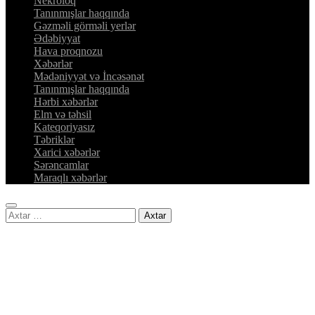
Nekroloq
Tanınmışlar haqqında
Gəzməli görməli yerlər
Ədəbiyyat
Hava proqnozu
Xəbərlər
Mədəniyyət və İncəsənət
Tanınmışlar haqqında
Hərbi xəbərlər
Elm və təhsil
Kateqoriyasız
Təbriklər
Xarici xəbərlər
Sərəncamlar
Maraqlı xəbərlər
Axtarış: