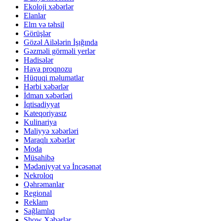
Ekoloji xəbərlər
Elanlar
Elm və təhsil
Görüşlər
Gözəl Ailələrin İşığında
Gəzməli görməli yerlər
Hadisələr
Hava proqnozu
Hüquqi məlumatlar
Hərbi xəbərlər
İdman xəbərləri
İqtisadiyyat
Kateqoriyasız
Kulinariya
Maliyyə xəbərləri
Maraqlı xəbərlər
Moda
Müsahibə
Mədəniyyət və İncəsənət
Nekroloq
Qəhrəmanlar
Regional
Reklam
Sağlamlıq
Show Xəbərlər