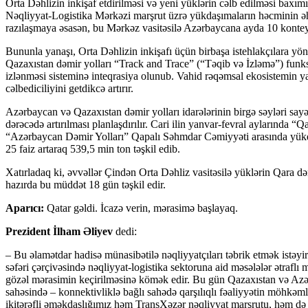
Orta Dəhlizin inkişaf etdirilməsi və yeni yüklərin cəlb edilməsi baxı
Nəqliyyat-Logistika Mərkəzi marşrut üzrə yükdaşımaların həcminin əhə
razılaşmaya əsasən, bu Mərkəz vasitəsilə Azərbaycana ayda 10 konteyne
Bununla yanaşı, Orta Dəhlizin inkişafı üçün birbaşa istehlakçılara y
Qazaxıstan dəmir yolları “Track and Trace” (“Təqib və İzləmə”) funksi
izlənməsi sisteminə inteqrasiya olunub. Vahid rəqəmsal ekosistemin yara
cəlbediciliyini getdikcə artırır.
Azərbaycan və Qazaxıstan dəmir yolları idarələrinin birgə səyləri sa
dərəcədə artırılması planlaşdırılır. Cari ilin yanvar-fevral aylarında 
“Azərbaycan Dəmir Yolları” Qapalı Səhmdar Cəmiyyəti arasında yükd
25 faiz artaraq 539,5 min ton təşkil edib.
Xatırladaq ki, əvvəllər Çindən Orta Dəhliz vasitəsilə yüklərin Qara də
hazırda bu müddət 18 gün təşkil edir.
Aparıcı:
Qatar gəldi. İcazə verin, mərasimə başlayaq.
Prezident İlham Əliyev
dedi:
– Bu əlamətdar hadisə münasibətilə nəqliyyatçıları təbrik etmək istə
səfəri çərçivəsində nəqliyyat-logistika sektoruna aid məsələlər ətrafl
gözəl mərasimin keçirilməsinə kömək edir. Bu gün Qazaxıstan və Azər
sahəsində – konnektivliklə bağlı sahədə qarşılıqlı fəaliyyətin möhkəmlə
ikitərəfli əməkdaşlığımız həm TransXəzər nəqliyyat marşrutu, həm də O