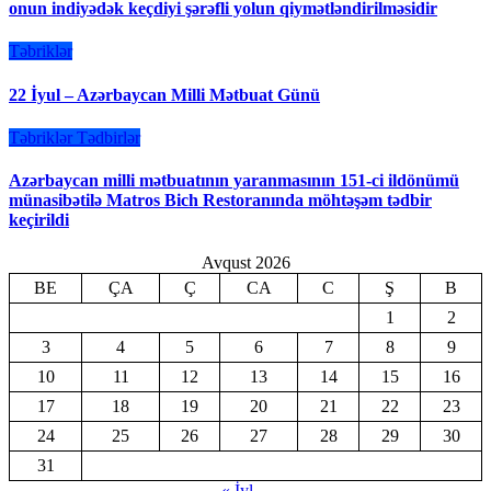
onun indiyədək keçdiyi şərəfli yolun qiymətləndirilməsidir
Təbriklər
22 İyul – Azərbaycan Milli Mətbuat Günü
Təbriklər
Tədbirlər
Azərbaycan milli mətbuatının yaranmasının 151-ci ildönümü
münasibətilə Matros Bich Restoranında möhtəşəm tədbir
keçirildi
Avqust 2026
BE
ÇA
Ç
CA
C
Ş
B
1
2
3
4
5
6
7
8
9
10
11
12
13
14
15
16
17
18
19
20
21
22
23
24
25
26
27
28
29
30
31
« İyl