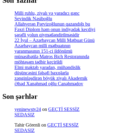
Son Yazılar
Milli ruhlu, ziyalı və yaradıcı gənc
Sevindik Nəsiboğlu
Allahverən Pərvizoğlunun qazandığı bu
Fəxri Diplom həm onun indiyədək keçdiyi
şərəfli yolun qiymətləndirilməsidir
22 İyul – Azərbaycan Milli Mətbuat Günü
Azərbaycan milli mətbuatının
yaranmasının 151-ci ildönümü
münasibətilə Matros Bich Restoranında
möhtəşəm tədbir keçirildi
Elmi məktəb yaradan, mühəndislik
düşüncəsini fəlsəfi baxışlarla
zənginləşdirən böyük ziyalı Akademik
Əhəd Xanəhməd oğlu Canəhmədov
Son şərhlər
yeninewstv24
on
GEÇTİ SESSİZ
SEDASIZ
Tahir Görenli
on
GEÇTİ SESSİZ
SEDASIZ