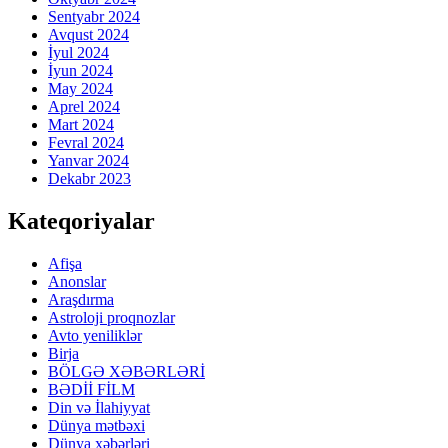
Sentyabr 2024
Avqust 2024
İyul 2024
İyun 2024
May 2024
Aprel 2024
Mart 2024
Fevral 2024
Yanvar 2024
Dekabr 2023
Kateqoriyalar
Afişa
Anonslar
Araşdırma
Astroloji proqnozlar
Avto yeniliklər
Birja
BÖLGƏ XƏBƏRLƏRİ
BƏDİİ FİLM
Din və İlahiyyat
Dünya mətbəxi
Dünya xəbərləri