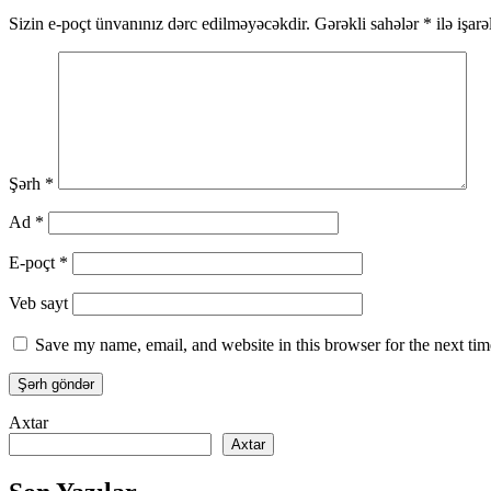
Sizin e-poçt ünvanınız dərc edilməyəcəkdir.
Gərəkli sahələr
*
ilə işar
Şərh
*
Ad
*
E-poçt
*
Veb sayt
Save my name, email, and website in this browser for the next ti
Axtar
Axtar