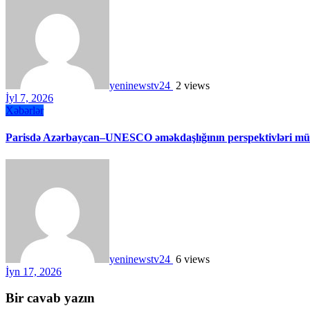
yeninewstv24
2 views
İyl 7, 2026
Xəbərlər
Parisdə Azərbaycan–UNESCO əməkdaşlığının perspektivləri müz
yeninewstv24
6 views
İyn 17, 2026
Bir cavab yazın