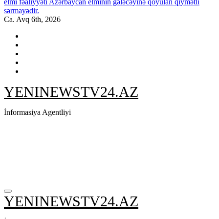
elmi fəaliyyəti Azərbaycan elminin gələcəyinə qoyulan qiymətli
sərmayədir.
Ca. Avq 6th, 2026
YENINEWSTV24.AZ
İnformasiya Agentliyi
YENINEWSTV24.AZ