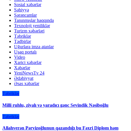
Sosial xəbərlər
Səhiyyə
Sərəncamlar
Tanınmışlar haqqında
Texnoloji yeniliklər
Turizm xəbərləri
Təbriklər
Tədbirlər
Uğurlara imza atanlar
Uşaq portalı
Video
Xarici xəbərlər
Xəbərlər
YeniNewsTv 24
Ədəbiyyat
Əsas xəbərlər
Təbriklər
Milli ruhlu, ziyalı və yaradıcı gənc Sevindik Nəsiboğlu
Təbriklər
Allahverən Pərvizoğlunun qazandığı bu Fəxri Diplom həm