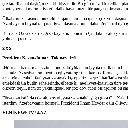
çoxtərəfli əməkdaşlığımızın bir hissəsidir. Bu gün müzakirə edilən pla
konteyner qatarlarının isə gündəlik həyatımızın bir parçası olmasına i
Ölkələrimiz arasında müxtəlif istiqamətlərdə nə qədər çox yük daşına
Azərbaycan beynəlxalq nəqliyyat daşımalarında daha böyük rol oynay
Bir daha Qazaxıstan və Azərbaycanı, həmçinin Çindəki tərəfdaşlarımız
yolu açıq olsun.
x x x
Prezident Kasım-Jomart Tokayev
dedi:
-Hörmətli həmkarlar, sizin hamınızı böyük əhəmiyyətə malik olan bu ə
Əslində, Avrasiya kontinenti nəqliyyat-logistika karkası formalaşıb.
arasında qarşılıqlı fəaliyyət və əməkdaşlıq tarixinə qızıl hərflərlə yaz
əməkdaşlığın bütün sahələrində, əlbəttə ki, nəqliyyat-logistika üzrə t
ölkələri deyil, həm də yaxınlıqdakı bir çox dövlətləri birləşdirən bu s
Fürsətdən istifadə edərək, xoş niyyətə və əməkdaşlığa görə Çin Xalq
istərdim. Azərbaycanın hörmətli Prezidenti İlham Heydər oğlu Əliyev
YENİNEWSTV24.AZ