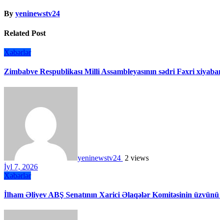
By
yeninewstv24
Related Post
Xəbərlər
Zimbabve Respublikası Milli Assambleyasının sədri Fəxri xiyaban
yeninewstv24
2 views
İyl 7, 2026
Xəbərlər
İlham Əliyev ABŞ Senatının Xarici Əlaqələr Komitəsinin üzvünü