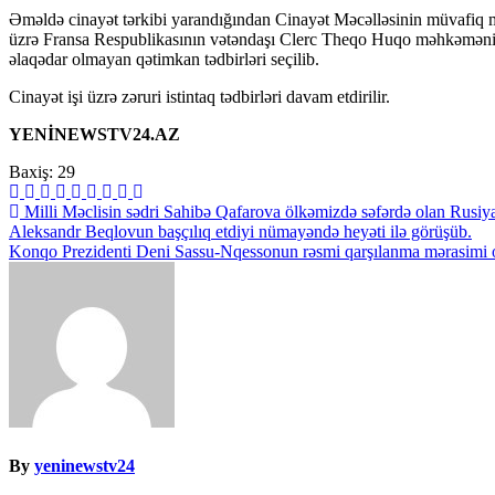
Əməldə cinayət tərkibi yarandığından Cinayət Məcəlləsinin müvafiq mad
üzrə Fransa Respublikasının vətəndaşı Clerc Theqo Huqo məhkəmənin q
əlaqədar olmayan qətimkan tədbirləri seçilib.
Cinayət işi üzrə zəruri istintaq tədbirləri davam etdirilir.
YENİNEWSTV24.AZ
Baxiş:
29
Yazı
Milli Məclisin sədri Sahibə Qafarova ölkəmizdə səfərdə olan Rusiy
Aleksandr Beqlovun başçılıq etdiyi nümayəndə heyəti ilə görüşüb.
naviqasiyası
Konqo Prezidenti Deni Sassu-Nqessonun rəsmi qarşılanma mərasimi
By
yeninewstv24