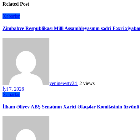
Related Post
Xəbərlər
Zimbabve Respublikası Milli Assambleyasının sədri Fəxri xiyaban
yeninewstv24
2 views
İyl 7, 2026
Xəbərlər
İlham Əliyev ABŞ Senatının Xarici Əlaqələr Komitəsinin üzvünü