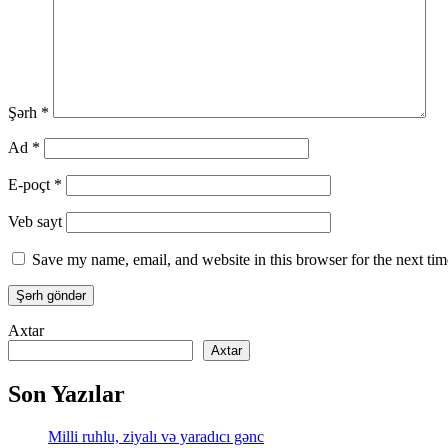
Şərh
*
Ad
*
E-poçt
*
Veb sayt
Save my name, email, and website in this browser for the next ti
Axtar
Axtar
Son Yazılar
Milli ruhlu, ziyalı və yaradıcı gənc