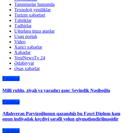
Tanınmışlar haqqında
Texnoloji yeniliklər
Turizm xəbərləri
Təbriklər
Tədbirlər
Uğurlara imza atanlar
Uşaq portalı
Video
Xarici xəbərlər
Xəbərlər
YeniNewsTv 24
Ədəbiyyat
Əsas xəbərlər
Təbriklər
Milli ruhlu, ziyalı və yaradıcı gənc Sevindik Nəsiboğlu
Təbriklər
Allahverən Pərvizoğlunun qazandığı bu Fəxri Diplom həm
onun indiyədək keçdiyi şərəfli yolun qiymətləndirilməsidir
Təbriklər