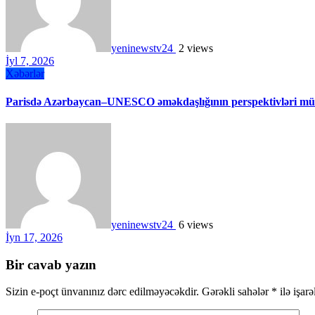
yeninewstv24
2 views
İyl 7, 2026
Xəbərlər
Parisdə Azərbaycan–UNESCO əməkdaşlığının perspektivləri müz
yeninewstv24
6 views
İyn 17, 2026
Bir cavab yazın
Sizin e-poçt ünvanınız dərc edilməyəcəkdir.
Gərəkli sahələr
*
ilə işar