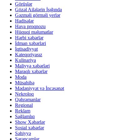
Görüşlər
Gözəl Ailələrin İşığında
Gəzməli görməli yerlər
Hadisələr
Hava proqnozu
Hüquqi məlumatlar
Hərbi xəbərlər
İdman xəbərləri
İqtisadiyyat
Kateqoriyasız
Kulinariya
Maliyyə xəbərləri
Maraqlı xəbərlər
Moda
Müsahibə
Mədəniyyət və İncəsənət
Nekroloq
Qəhrəmanlar
Regional
Reklam
Sağlamlıq
Show Xəbərlər
Sosial xəbərlər
Səhiyyə
Sərəncamlar