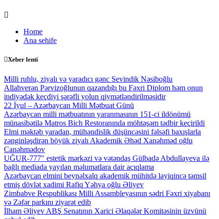
Skip
to
Home
content
Ana sehife
Xeber lenti
Milli ruhlu, ziyalı və yaradıcı gənc Sevindik Nəsiboğlu
Allahverən Pərvizoğlunun qazandığı bu Fəxri Diplom həm onun
indiyədək keçdiyi şərəfli yolun qiymətləndirilməsidir
22 İyul – Azərbaycan Milli Mətbuat Günü
Azərbaycan milli mətbuatının yaranmasının 151-ci ildönümü
münasibətilə Matros Bich Restoranında möhtəşəm tədbir keçirildi
Elmi məktəb yaradan, mühəndislik düşüncəsini fəlsəfi baxışlarla
zənginləşdirən böyük ziyalı Akademik Əhəd Xanəhməd oğlu
Canəhmədov
UĞUR-777″ estetik mərkəzi və vətəndaş Gülbadə Abdullayeva ilə
bağlı mediada yayılan məlumatlara dair açıqlama
Azərbaycan elmini beynəlxalq akademik mühitdə layiqincə təmsil
etmiş dövlət xadimi Rafiq Yəhya oğlu Əliyev
Zimbabve Respublikası Milli Assambleyasının sədri Fəxri xiyabanı
və Zəfər parkını ziyarət edib
İlham Əliyev ABŞ Senatının Xarici Əlaqələr Komitəsinin üzvünü