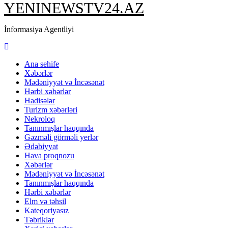
YENINEWSTV24.AZ
İnformasiya Agentliyi
Ana sehife
Xəbərlər
Mədəniyyət və İncəsənət
Hərbi xəbərlər
Hadisələr
Turizm xəbərləri
Nekroloq
Tanınmışlar haqqında
Gəzməli görməli yerlər
Ədəbiyyat
Hava proqnozu
Xəbərlər
Mədəniyyət və İncəsənət
Tanınmışlar haqqında
Hərbi xəbərlər
Elm və təhsil
Kateqoriyasız
Təbriklər