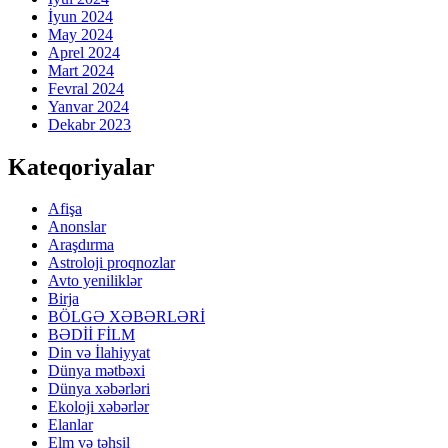
İyun 2024
May 2024
Aprel 2024
Mart 2024
Fevral 2024
Yanvar 2024
Dekabr 2023
Kateqoriyalar
Afişa
Anonslar
Araşdırma
Astroloji proqnozlar
Avto yeniliklər
Birja
BÖLGƏ XƏBƏRLƏRİ
BƏDİİ FİLM
Din və İlahiyyat
Dünya mətbəxi
Dünya xəbərləri
Ekoloji xəbərlər
Elanlar
Elm və təhsil