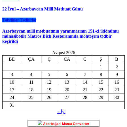
22 İyul – Azərbaycan Milli Mətbuat Günü
Təbriklər
Tədbirlər
Azərbaycan milli mətbuatının yaranmasının 151-ci ildönümü
münasibətilə Matros Bich Restoranında möhtəşəm tədbir
keçirildi
Avqust 2026
BE
ÇA
Ç
CA
C
Ş
B
1
2
3
4
5
6
7
8
9
10
11
12
13
14
15
16
17
18
19
20
21
22
23
24
25
26
27
28
29
30
31
« İyl
Azerbaijani Manat Converter