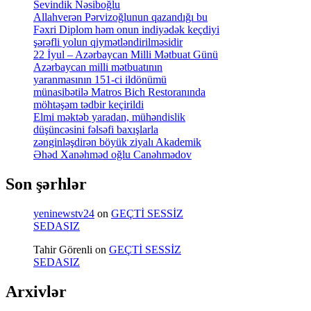
Sevindik Nəsiboğlu
Allahverən Pərvizoğlunun qazandığı bu
Fəxri Diplom həm onun indiyədək keçdiyi
şərəfli yolun qiymətləndirilməsidir
22 İyul – Azərbaycan Milli Mətbuat Günü
Azərbaycan milli mətbuatının
yaranmasının 151-ci ildönümü
münasibətilə Matros Bich Restoranında
möhtəşəm tədbir keçirildi
Elmi məktəb yaradan, mühəndislik
düşüncəsini fəlsəfi baxışlarla
zənginləşdirən böyük ziyalı Akademik
Əhəd Xanəhməd oğlu Canəhmədov
Son şərhlər
yeninewstv24
on
GEÇTİ SESSİZ
SEDASIZ
Tahir Görenli
on
GEÇTİ SESSİZ
SEDASIZ
Arxivlər