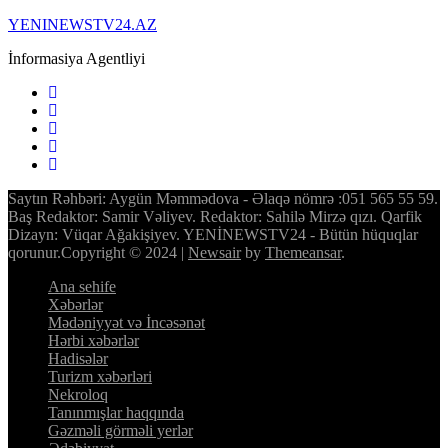
YENINEWSTV24.AZ
İnformasiya Agentliyi
Saytın Rəhbəri: Aygün Məmmədova - Əlaqə nömrə :051 565 55 59.
Baş Redaktor: Samir Vəliyev. Redaktor: Sahilə Mirzə qızı. Qarfik
Dizayn: Vüqar Ağakişiyev. YENİNEWSTV24 - Bütün hüquqlar
qorunur.Copyright © 2024
|
Newsair
by
Themeansar
.
Ana sehife
Xəbərlər
Mədəniyyət və İncəsənət
Hərbi xəbərlər
Hadisələr
Turizm xəbərləri
Nekroloq
Tanınmışlar haqqında
Gəzməli görməli yerlər