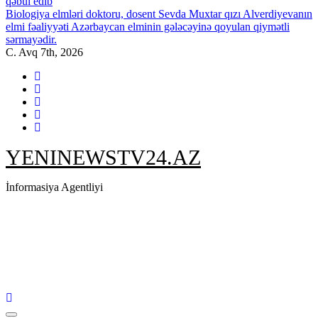
qəbul edib
Biologiya elmləri doktoru, dosent Sevda Muxtar qızı Alverdiyevanın
elmi fəaliyyəti Azərbaycan elminin gələcəyinə qoyulan qiymətli
sərmayədir.
C. Avq 7th, 2026
YENINEWSTV24.AZ
İnformasiya Agentliyi