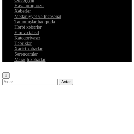
Ədəbiyyat
Hava proqnozu
Xəbərlər
Mədəniyyət və İncəsənət
Tanınmışlar haqqında
Hərbi xəbərlər
Elm və təhsil
Kateqoriyasız
Təbriklər
Xarici xəbərlər
Sərəncamlar
Maraqlı xəbərlər
Axtarış: