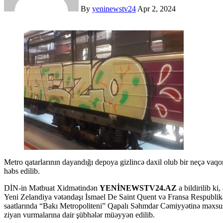
By
yeninewstv24
Apr 2, 2024
Metro qatarlarının dayandığı depoya gizlincə daxil olub bir neçə vaqonu boyayaraq əmlaka qəsdən ziyan vuran Fransa vətəndaşı
həbs edilib.
DİN-in Mətbuat Xidmətindən
YENİNEWSTV24.AZ
a bildirilib ki
Yeni Zelandiya vətəndaşı İsmael De Saint Quent və Fransa Respublik
saatlarında “Bakı Metropoliteni” Qapalı Səhmdar Cəmiyyətinə məxsu
ziyan vurmalarına dair şübhələr müəyyən edilib.