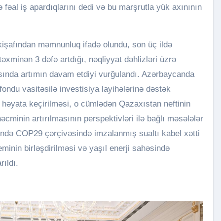
 fəal iş apardıqlarını dedi və bu marşrutla yük axınının
kişafından məmnunluq ifadə olundu, son üç ildə
 təxminən 3 dəfə artdığı, nəqliyyat dəhlizləri üzrə
asında artımın davam etdiyi vurğulandı. Azərbaycanda
ondu vasitəsilə investisiya layihələrinə dəstək
n həyata keçirilməsi, o cümlədən Qazaxıstan neftinin
cminin artırılmasının perspektivləri ilə bağlı məsələlər
ində COP29 çərçivəsində imzalanmış sualtı kabel xətti
inin birləşdirilməsi və yaşıl enerji sahəsində
rıldı.