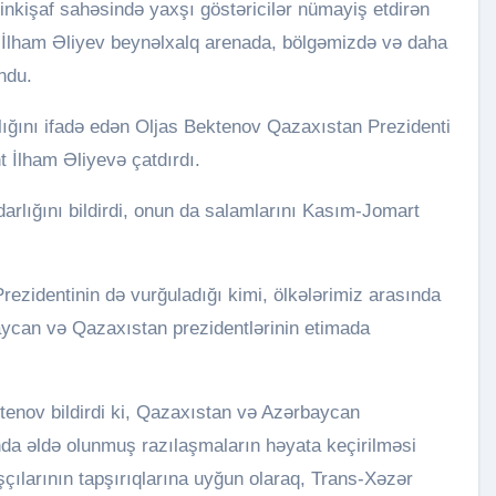
inkişaf sahəsində yaxşı göstəricilər nümayiş etdirən
 İlham Əliyev beynəlxalq arenada, bölgəmizdə və daha
ndu.
lığını ifadə edən Oljas Bektenov Qazaxıstan Prezidenti
 İlham Əliyevə çatdırdı.
rlığını bildirdi, onun da salamlarını Kasım-Jomart
rezidentinin də vurğuladığı kimi, ölkələrimiz arasında
aycan və Qazaxıstan prezidentlərinin etimada
tenov bildirdi ki, Qazaxıstan və Azərbaycan
ında əldə olunmuş razılaşmaların həyata keçirilməsi
çılarının tapşırıqlarına uyğun olaraq, Trans-Xəzər