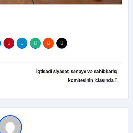
İqtisadi siyasət, sənaye və sahibkarlıq
komitəsinin iclasında