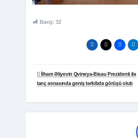
Baxiş:
32
Yazı
İlham Əliyevin Qvineya-Bisau Prezidenti ilə
naviqasiyası
lanç əsnasında geniş tərkibdə görüşü olub