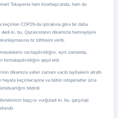
Jomart Tokayevlə həm Azərbaycanda, həm də
 keçirilən COP29-da iştirakına görə bir daha
v dedi ki, bu, Qazaxıstanın ölkəmizlə həmrəyliyini
ekunlaşmasına öz töhfəsini verib.
məsələlərin razılaşdırıldığını, eyni zamanda,
n formalaşdırıldığını qeyd etdi.
nin ölkəmizə səfəri zamanı vacib layihələrin ətraflı
n həyata keçiriləcəyinə və bütün istiqamətlər üzrə
idvarlığını bildirdi.
vlətimizin başçısı vurğuladı ki, bu, qarşılıqlı
 olunub.