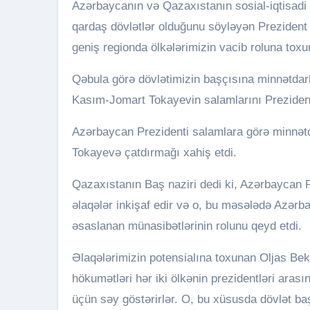
Azərbaycanın və Qazaxıstanın sosial-iqtisadi 
qardaş dövlətlər olduğunu söyləyən Prezident
geniş regionda ölkələrimizin vacib roluna toxu
Qəbula görə dövlətimizin başçısına minnətdar
Kasım-Jomart Tokayevin salamlarını Prezident
Azərbaycan Prezidenti salamlara görə minnətda
Tokayevə çatdırmağı xahiş etdi.
Qazaxıstanın Baş naziri dedi ki, Azərbaycan P
əlaqələr inkişaf edir və o, bu məsələdə Azərb
əsaslanan münasibətlərinin rolunu qeyd etdi.
Əlaqələrimizin potensialına toxunan Oljas Bek
hökumətləri hər iki ölkənin prezidentləri aras
üçün səy göstərirlər. O, bu xüsusda dövlət baş