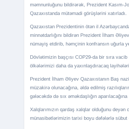
məmnunluğunu bildirərək, Prezident Kasım-
Qazaxıstanda mütəmadi görüşlərini xatırladı.
Qazaxıstan Prezidentinin ötən il Azərbaycanda
minnətdarlığını bildirən Prezident İlham Əliye
nümayiş etdirib, həmçinin konfransın uğurla y
Dövlətimizin başçısı COP29-da bir sıra vacib 
ölkələrimizi daha da yaxınlaşdıracaq layihələri
Prezident İlham Əliyev Qazaxıstanın Baş naziri
müzakirə olunacağına, əldə edilmiş razılıqları
gələcəkdə də sıx əməkdaşlığın aparılacağına üm
Xalqlarımızın qardaş xalqlar olduğunu deyən dö
münasibətlərimizin tarixi boyu dəfələrlə sübut