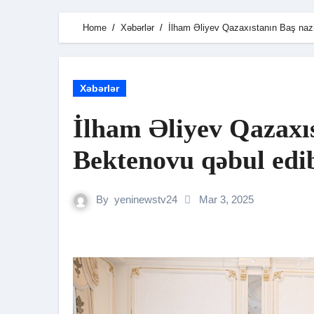
Home
Xəbərlər
İlham Əliyev Qazaxıstanın Baş nazi
Xəbərlər
İlham Əliyev Qazaxıs
Bektenovu qəbul edi
By
yeninewstv24
Mar 3, 2025