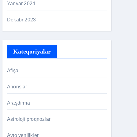
Yanvar 2024
Dekabr 2023
Kateqoriyalar
Afişa
Anonslar
Araşdırma
Astroloji proqnozlar
Avto yeniliklər