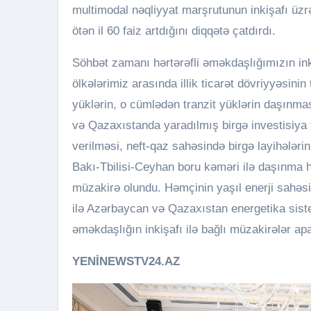
multimodal nəqliyyat marşrutunun inkişafı üzrə
ötən il 60 faiz artdığını diqqətə çatdırdı.
Söhbət zamanı hərtərəfli əməkdaşlığımızın in
ölkələrimiz arasında illik ticarət dövriyyəsinin
yüklərin, o cümlədən tranzit yüklərin daşınm
və Qazaxıstanda yaradılmış birgə investisiya f
verilməsi, neft-qaz sahəsində birgə layihələri
Bakı-Tbilisi-Ceyhan boru kəməri ilə daşınma hə
müzakirə olundu. Həmçinin yaşıl enerji sahəs
ilə Azərbaycan və Qazaxıstan energetika sistem
əməkdaşlığın inkişafı ilə bağlı müzakirələr apa
YENİNEWSTV24.AZ