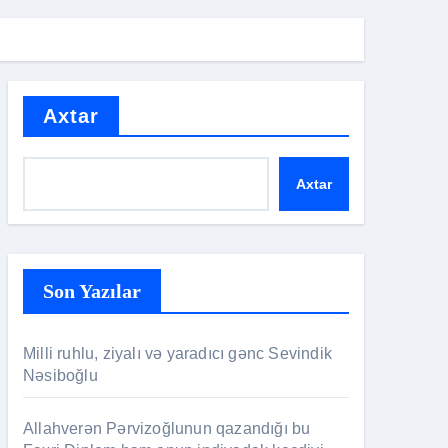
Axtar
Axtar
Son Yazılar
Milli ruhlu, ziyalı və yaradıcı gənc Sevindik
Nəsiboğlu
Allahverən Pərvizoğlunun qazandığı bu