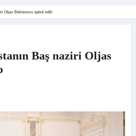
ri Oljas Bektenovu qəbul edib
tanın Baş naziri Oljas
b