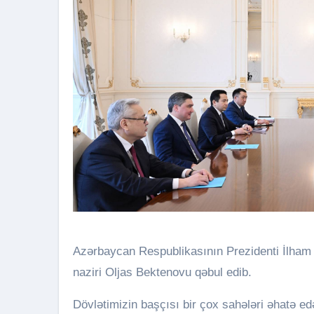
Azərbaycan Respublikasının Prezidenti İlham Əliyev martın 3-də Qazaxıstan Respublikasının Baş
naziri Oljas Bektenovu qəbul edib.
Dövlətimizin başçısı bir çox sahələri əhatə e