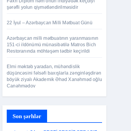
Fəxri Diplom həm onun indiyədək keçdiyi
şərəfli yolun qiymətləndirilməsidir
22 İyul – Azərbaycan Milli Mətbuat Günü
Azərbaycan milli mətbuatının yaranmasının
151-ci ildönümü münasibətilə Matros Bich
Restoranında möhtəşəm tədbir keçirildi
Elmi məktəb yaradan, mühəndislik
düşüncəsini fəlsəfi baxışlarla zənginləşdirən
böyük ziyalı Akademik Əhəd Xanəhməd oğlu
Canəhmədov
Son şərhlər