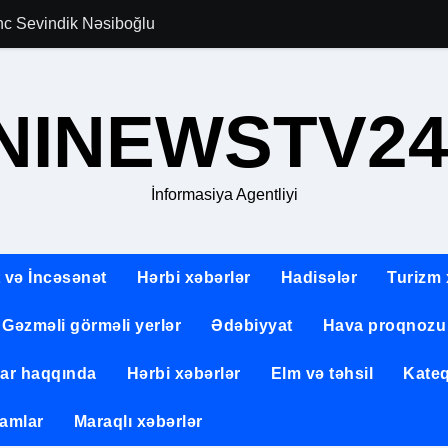
gənc Sevindik Nəsiboğlu
Allahverən Pərvi
NINEWSTV24
İnformasiya Agentliyi
 və İncəsənət
Hərbi xəbərlər
Hadisələr
Turizm 
Gəzməli görməli yerlər
Ədəbiyyat
Hava proqnozu
lar haqqında
Hərbi xəbərlər
Elm və təhsil
Kateq
amlar
Maraqlı xəbərlər