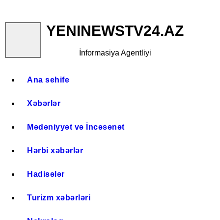
İlham Əliyev ABŞ Senatının Xarici Əlaqələr 
Biologiya elmləri doktoru, dosent Sevda Muxt
YENINEWSTV24.AZ
İnformasiya Agentliyi
Ana sehife
Xəbərlər
Mədəniyyət və İncəsənət
Hərbi xəbərlər
Hadisələr
Turizm xəbərləri