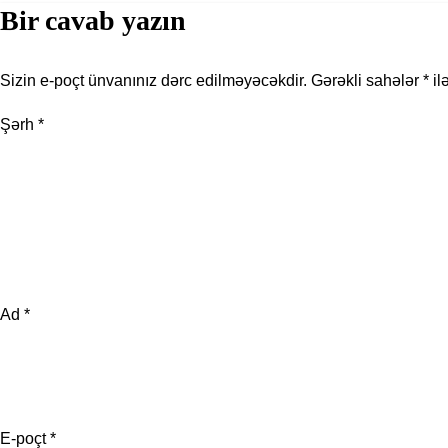
Bir cavab yazın
Sizin e-poçt ünvanınız dərc edilməyəcəkdir.
Gərəkli sahələr
*
il
Şərh
*
Ad
*
E-poçt
*