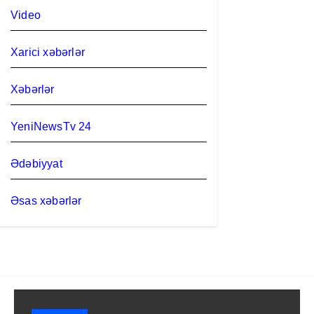
Video
Xarici xəbərlər
Xəbərlər
YeniNewsTv 24
Ədəbiyyat
Əsas xəbərlər