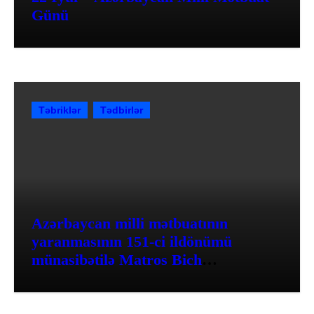
Günü
Təbriklər
Tədbirlər
Azərbaycan milli mətbuatının
yaranmasının 151-ci ildönümü
münasibətilə Matros Bich
Restoranında möhtəşəm tədbir
keçirildi