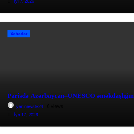
İyl 7, 2026
Xəbərlər
Parisdə Azərbaycan–UNESCO əməkdaşlığının 
yeninewstv24
6 views
İyn 17, 2026