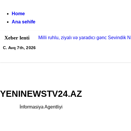
Skip
to
Home
content
Ana sehife
Xeber lenti
Milli ruhlu, ziyalı və yaradıcı gənc Sevindik 
C. Avq 7th, 2026
Allahverən Pərvizoğlunun qazandığı bu Fəxri
22 İyul – Azərbaycan Milli Mətbuat Günü
Azərbaycan milli mətbuatının yaranmasının 1
Elmi məktəb yaradan, mühəndislik düşüncəs
YENINEWSTV24.AZ
UĞUR-777″ estetik mərkəzi və vətəndaş Gülb
İnformasiya Agentliyi
Azərbaycan elmini beynəlxalq akademik mühit
Zimbabve Respublikası Milli Assambleyasının 