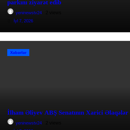
parkını ziyarət edib
yeninewstv24
2 views
İyl 7, 2026
Xəbərlər
İlham Əliyev ABŞ Senatının Xarici Əlaqələr
yeninewstv24
2 views