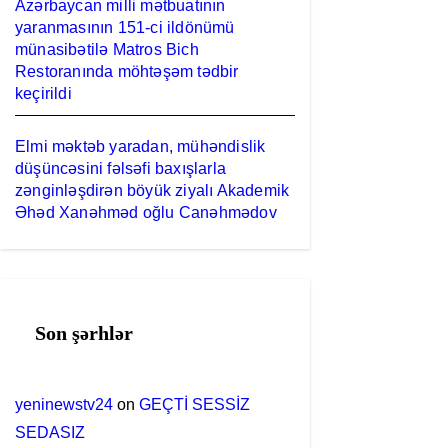
Azərbaycan milli mətbuatının
yaranmasının 151-ci ildönümü
münasibətilə Matros Bich
Restoranında möhtəşəm tədbir
keçirildi
Elmi məktəb yaradan, mühəndislik
düşüncəsini fəlsəfi baxışlarla
zənginləşdirən böyük ziyalı Akademik
Əhəd Xanəhməd oğlu Canəhmədov
Son şərhlər
yeninewstv24
on
GEÇTİ SESSİZ
SEDASIZ