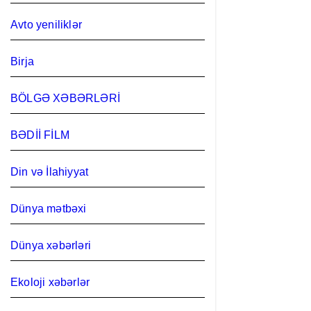
Avto yeniliklər
Birja
BÖLGƏ XƏBƏRLƏRİ
BƏDİİ FİLM
Din və İlahiyyat
Dünya mətbəxi
Dünya xəbərləri
Ekoloji xəbərlər