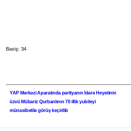
Baxiş:
34
Yazı
YAP Mərkəzi Aparatında partiyanın İdarə Heyətinin
naviqasiyası
üzvü Mübariz Qurbanlının 70 illik yubileyi
münasibətilə görüş keçirilib