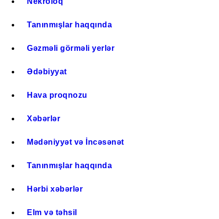
Nekroloq
Tanınmışlar haqqında
Gəzməli görməli yerlər
Ədəbiyyat
Hava proqnozu
Xəbərlər
Mədəniyyət və İncəsənət
Tanınmışlar haqqında
Hərbi xəbərlər
Elm və təhsil