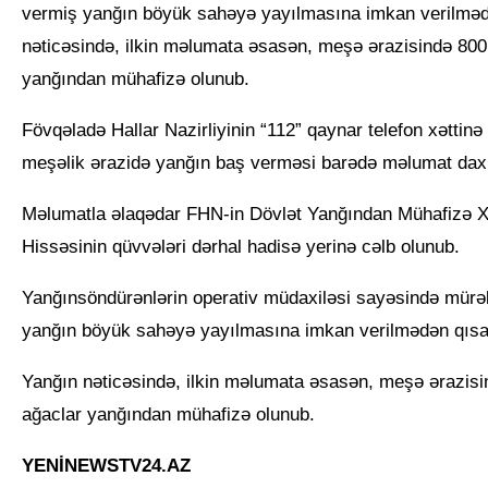
vermiş yanğın böyük sahəyə yayılmasına imkan verilmə
nəticəsində, ilkin məlumata əsasən, meşə ərazisində 800
yanğından mühafizə olunub.
Fövqəladə Hallar Nazirliyinin “112” qaynar telefon xəttin
meşəlik ərazidə yanğın baş verməsi barədə məlumat daxi
Məlumatla əlaqədar FHN-in Dövlət Yanğından Mühafizə X
Hissəsinin qüvvələri dərhal hadisə yerinə cəlb olunub.
Yanğınsöndürənlərin operativ müdaxiləsi sayəsində mürək
yanğın böyük sahəyə yayılmasına imkan verilmədən qıs
Yanğın nəticəsində, ilkin məlumata əsasən, meşə ərazisi
ağaclar yanğından mühafizə olunub.
YENİNEWSTV24.AZ