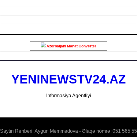
Azerbaijani Manat Converter
YENINEWSTV24.AZ
İnformasiya Agentliyi
Saytın Rəhbəri: Aygün Məmmədova - Əlaqə nömrə :051 565 55