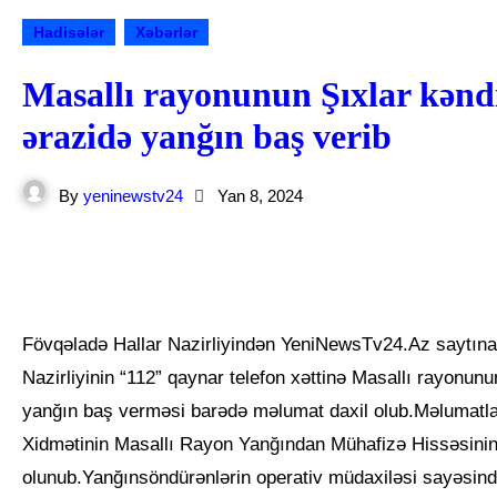
Hadisələr
Xəbərlər
Masallı rayonunun Şıxlar kəndi
ərazidə yanğın baş verib
By
yeninewstv24
Yan 8, 2024
Fövqəladə Hallar Nazirliyindən YeniNewsTv24.Az saytına verilən məlumata görə Fövqəladə Hallar
Nazirliyinin “112” qaynar telefon xəttinə Masallı rayonun
yanğın baş verməsi barədə məlumat daxil olub.Məlumatl
Xidmətinin Masallı Rayon Yanğından Mühafizə Hissəsinin 
olunub.Yanğınsöndürənlərin operativ müdaxiləsi sayəsind