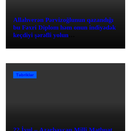
Allahverən Pərvizoğlunun qazandığı
bu Fəxri Diplom həm onun indiyədək
keçdiyi şərəfli yolun
qiymətləndirilməsidir
Təbriklər
22 İyul – Azərbaycan Milli Mətbuat