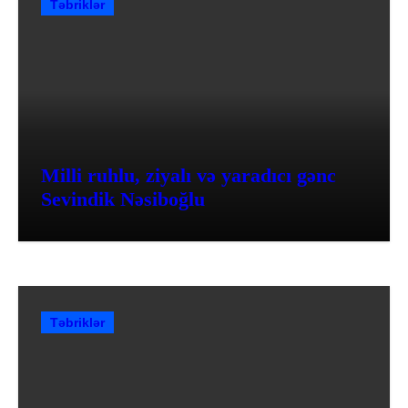
Təbriklər
Milli ruhlu, ziyalı və yaradıcı gənc
Sevindik Nəsiboğlu
Təbriklər