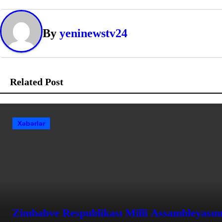
By
yeninewstv24
Related Post
Xəbərlər
Zimbabve Respublikası Milli Assambleyasının