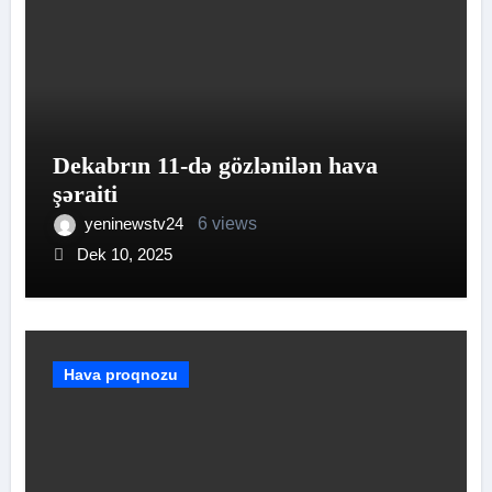
Dekabrın 11-də gözlənilən hava
şəraiti
yeninewstv24
6 views
Dek 10, 2025
Hava proqnozu