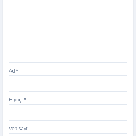
Ad
*
E-poçt
*
Veb sayt