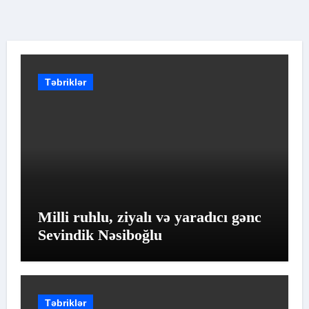
Təbriklər
Milli ruhlu, ziyalı və yaradıcı gənc
Sevindik Nəsiboğlu
Təbriklər