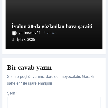
İyulun 28-də gözlənilən hava şəraiti
yeninewstv24
2 views
İyl 27, 2025
Bir cavab yazın
Sizin e-poçt ünvanınız dərc edilməyəcəkdir.
Gərəkli
sahələr
*
ilə işarələnmişdir
Şərh
*