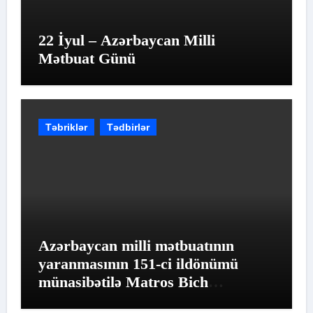
22 İyul – Azərbaycan Milli
Mətbuat Günü
Təbriklər
Tədbirlər
Azərbaycan milli mətbuatının
yaranmasının 151-ci ildönümü
münasibətilə Matros Bich
Restoranında möhtəşəm tədbir