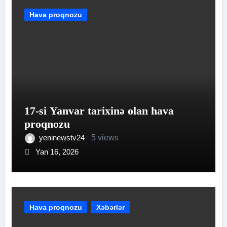
Hava proqnozu
17-si Yanvar tarixinə olan hava
proqnozu
yeninewstv24
5 views
Yan 16, 2026
Hava proqnozu
Xəbərlər