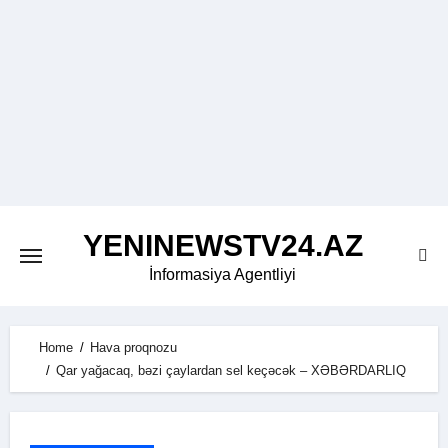
Skip
to
content
YENINEWSTV24.AZ
İnformasiya Agentliyi
Home
Hava proqnozu
Qar yağacaq, bəzi çaylardan sel keçəcək – XƏBƏRDARLIQ