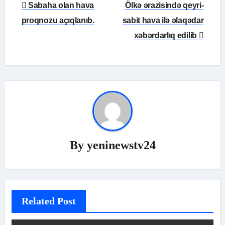
Yazı
Sabaha olan hava
Ölkə ərazisində qeyri-
naviqasiyası
proqnozu açıqlanıb.
sabit hava ilə əlaqədar
xəbərdarlıq edilib
By
yeninewstv24
Related Post