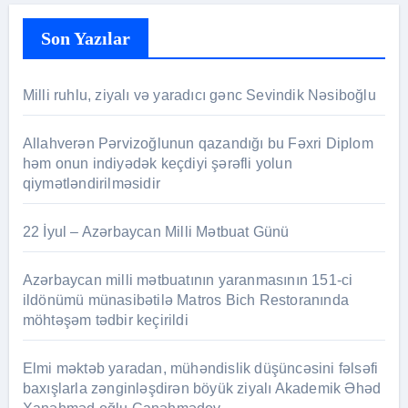
Son Yazılar
Milli ruhlu, ziyalı və yaradıcı gənc Sevindik Nəsiboğlu
Allahverən Pərvizoğlunun qazandığı bu Fəxri Diplom
həm onun indiyədək keçdiyi şərəfli yolun
qiymətləndirilməsidir
22 İyul – Azərbaycan Milli Mətbuat Günü
Azərbaycan milli mətbuatının yaranmasının 151-ci
ildönümü münasibətilə Matros Bich Restoranında
möhtəşəm tədbir keçirildi
Elmi məktəb yaradan, mühəndislik düşüncəsini fəlsəfi
baxışlarla zənginləşdirən böyük ziyalı Akademik Əhəd