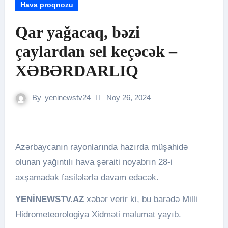
Hava proqnozu
Qar yağacaq, bəzi
çaylardan sel keçəcək –
XƏBƏRDARLIQ
By
yeninewstv24
Noy 26, 2024
Azərbaycanın rayonlarında hazırda müşahidə
olunan yağıntılı hava şəraiti noyabrın 28-i
axşamadək fasilələrlə davam edəcək.
YENİNEWSTV.AZ
xəbər verir ki, bu barədə Milli
Hidrometeorologiya Xidməti məlumat yayıb.