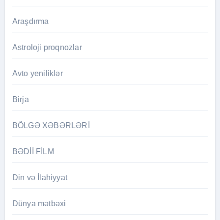
Araşdırma
Astroloji proqnozlar
Avto yeniliklər
Birja
BÖLGƏ XƏBƏRLƏRİ
BƏDİİ FİLM
Din və İlahiyyat
Dünya mətbəxi