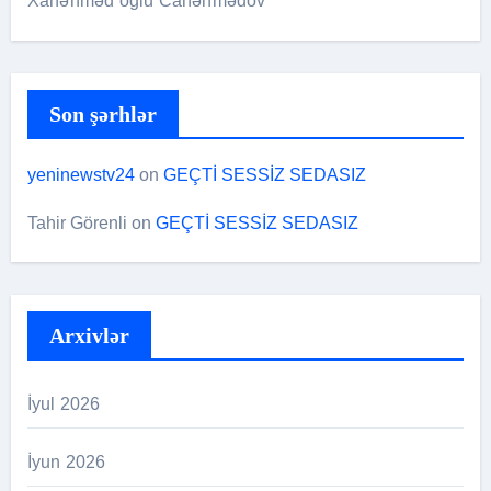
Xanəhməd oğlu Canəhmədov
Son şərhlər
yeninewstv24
on
GEÇTİ SESSİZ SEDASIZ
Tahir Görenli
on
GEÇTİ SESSİZ SEDASIZ
Arxivlər
İyul 2026
İyun 2026