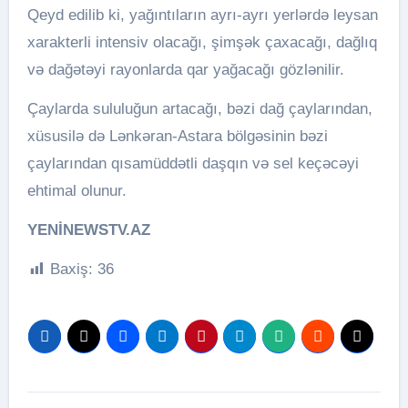
Qeyd edilib ki, yağıntıların ayrı-ayrı yerlərdə leysan
xarakterli intensiv olacağı, şimşək çaxacağı, dağlıq
və dağətəyi rayonlarda qar yağacağı gözlənilir.
Çaylarda sululuğun artacağı, bəzi dağ çaylarından,
xüsusilə də Lənkəran-Astara bölgəsinin bəzi
çaylarından qısamüddətli daşqın və sel keçəcəyi
ehtimal olunur.
YENİNEWSTV.AZ
Baxiş:
36