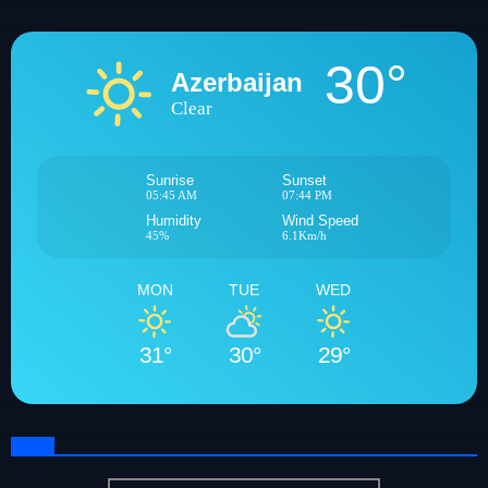
30°
Azerbaijan
Clear
Sunrise
Sunset
05:45 AM
07:44 PM
Humidity
Wind Speed
45%
6.1Km/h
MON
TUE
WED
31°
30°
29°