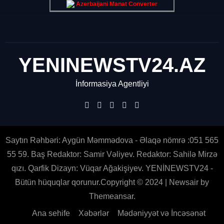
Azerbaijani Manat Converter
YENINEWSTV24.AZ
İnformasiya Agentliyi
Saytın Rəhbəri: Aygün Məmmədova - Əlaqə nömrə :051 565
55 59. Baş Redaktor: Samir Vəliyev. Redaktor: Sahilə Mirzə
qızı. Qarfik Dizayn: Vüqar Ağakişiyev. YENİNEWSTV24 -
Bütün hüquqlar qorunur.Copyright © 2024
|
Newsair
by
Themeansar
.
Ana sehife
Xəbərlər
Mədəniyyət və İncəsənət