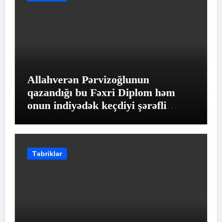
Allahverən Pərvizoğlunun
qazandığı bu Fəxri Diplom həm
onun indiyədək keçdiyi şərəfli
yolun qiymətləndirilməsidir
Təbriklər