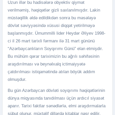
Uzun illər bu hadisələrə obyektiv qiymət
verilməmiş, həqiqətlər gizli saxlanılmışdır. Lakin
müstəqillik əldə edildikdən sonra bu məsələyə
dövlət səviyyəsində xüsusi diqqət yetirilməyə
başlanmışdır. Ümummilli lider Heydər Əliyev 1998-
ci il 26 mart tarixli fərmanı ilə 31 mart gününü
“Azərbaycanlıların Soyqırımı Günü” elan etmişdir.
Bu mühüm qərar tariximizin bu ağrılı səhifəsinin
araşdırılması və beynəlxalq ictimaiyyətə
çatdırılması istiqamətində atılan böyük addım
olmuşdur.
Bu gün Azərbaycan dövləti soyqırımı həqiqətlərinin
dünya miqyasında tanıdılması üçün ardıcıl siyasət
aparır. Tarixi faktlar sənədlərlə, elmi araşdırmalarla
sübut olunur, müxtəlif dillərdə kitablar nəşr edilir,