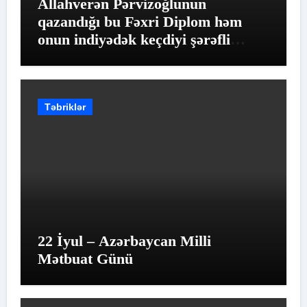
Allahverən Pərvizoğlunun
qazandığı bu Fəxri Diplom həm
onun indiyədək keçdiyi şərəfli
yolun qiymətləndirilməsidir
Təbriklər
22 İyul – Azərbaycan Milli
Mətbuat Günü