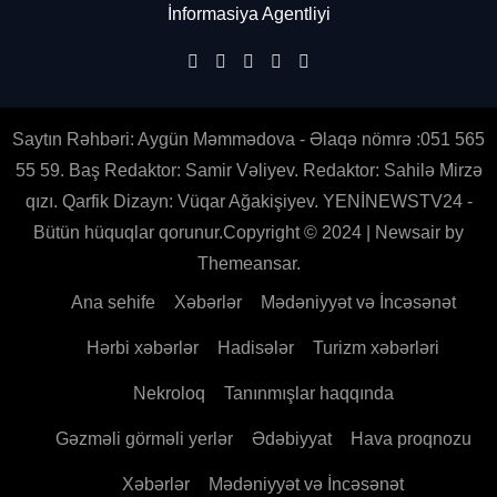
İnformasiya Agentliyi
Saytın Rəhbəri: Aygün Məmmədova - Əlaqə nömrə :051 565
55 59. Baş Redaktor: Samir Vəliyev. Redaktor: Sahilə Mirzə
qızı. Qarfik Dizayn: Vüqar Ağakişiyev. YENİNEWSTV24 -
Bütün hüquqlar qorunur.Copyright © 2024
|
Newsair
by
Themeansar
.
Ana sehife
Xəbərlər
Mədəniyyət və İncəsənət
Hərbi xəbərlər
Hadisələr
Turizm xəbərləri
Nekroloq
Tanınmışlar haqqında
Gəzməli görməli yerlər
Ədəbiyyat
Hava proqnozu
Xəbərlər
Mədəniyyət və İncəsənət