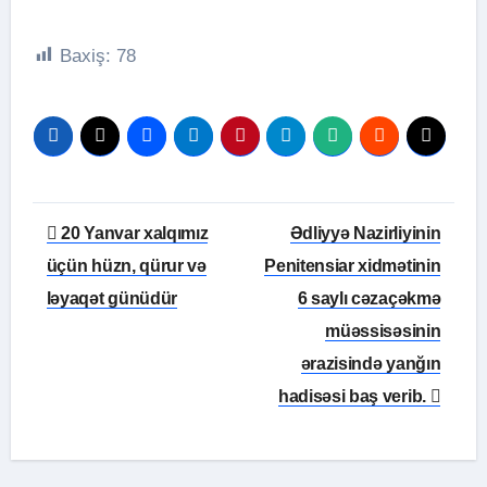
Baxiş:
78
Yazı
20 Yanvar xalqımız
Ədliyyə Nazirliyinin
naviqasiyası
üçün hüzn, qürur və
Penitensiar xidmətinin
ləyaqət günüdür
6 saylı cəzaçəkmə
müəssisəsinin
ərazisində yanğın
hadisəsi baş verib.