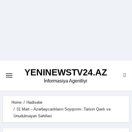
Skip
to
content
YENINEWSTV24.AZ
İnformasiya Agentliyi
Home
Hadisələr
31 Mart – Azərbaycanlıların Soyqırımı: Tarixin Qanlı və
Unudulmayan Səhifəsi