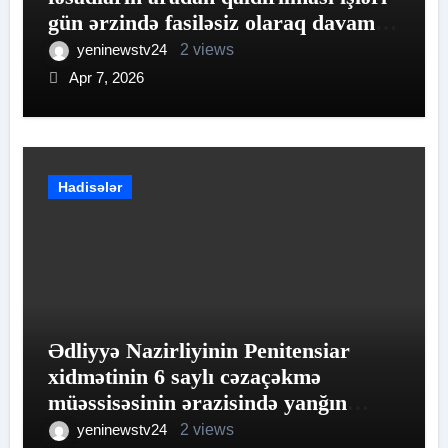
gün ərzində fasiləsiz olaraq davam
etdirilib.
yeninewstv24
2 views
Apr 7, 2026
Hadisələr
Ədliyyə Nazirliyinin Penitensiar
xidmətinin 6 saylı cəzaçəkmə
müəssisəsinin ərazisində yanğın
hadisəsi baş verib.
yeninewstv24
2 views