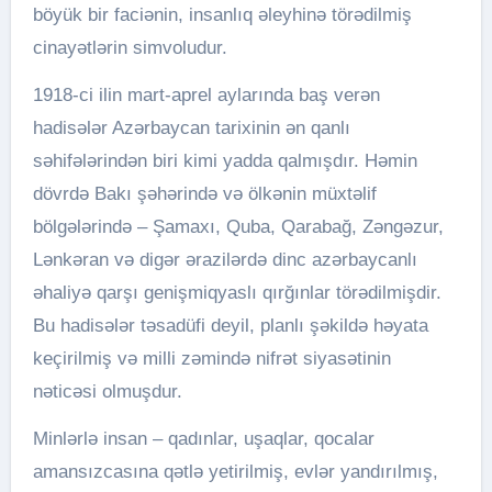
böyük bir faciənin, insanlıq əleyhinə törədilmiş
cinayətlərin simvoludur.
1918-ci ilin mart-aprel aylarında baş verən
hadisələr Azərbaycan tarixinin ən qanlı
səhifələrindən biri kimi yadda qalmışdır. Həmin
dövrdə Bakı şəhərində və ölkənin müxtəlif
bölgələrində – Şamaxı, Quba, Qarabağ, Zəngəzur,
Lənkəran və digər ərazilərdə dinc azərbaycanlı
əhaliyə qarşı genişmiqyaslı qırğınlar törədilmişdir.
Bu hadisələr təsadüfi deyil, planlı şəkildə həyata
keçirilmiş və milli zəmində nifrət siyasətinin
nəticəsi olmuşdur.
Minlərlə insan – qadınlar, uşaqlar, qocalar
amansızcasına qətlə yetirilmiş, evlər yandırılmış,