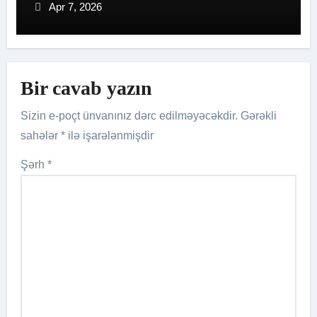
Apr 7, 2026
Bir cavab yazın
Sizin e-poçt ünvanınız dərc edilməyəcəkdir.
Gərəkli
sahələr
*
ilə işarələnmişdir
Şərh
*