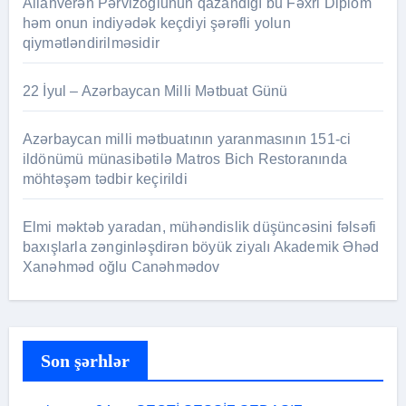
Allahverən Pərvizoğlunun qazandığı bu Fəxri Diplom
həm onun indiyədək keçdiyi şərəfli yolun
qiymətləndirilməsidir
22 İyul – Azərbaycan Milli Mətbuat Günü
Azərbaycan milli mətbuatının yaranmasının 151-ci
ildönümü münasibətilə Matros Bich Restoranında
möhtəşəm tədbir keçirildi
Elmi məktəb yaradan, mühəndislik düşüncəsini fəlsəfi
baxışlarla zənginləşdirən böyük ziyalı Akademik Əhəd
Xanəhməd oğlu Canəhmədov
Son şərhlər