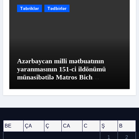
Təbriklər
Tədbirlər
Azərbaycan milli mətbuatının
yaranmasının 151-ci ildönümü
münasibətilə Matros Bich
Restoranında möhtəşəm tədbir
keçirildi
BE
ÇA
Ç
CA
C
Ş
B
1
2