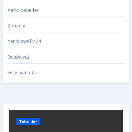
Xarici xəbərlər
Xəbərlər
YeniNewsTv 24
Ədəbiyyat
Əsas xəbərlər
Təbriklər