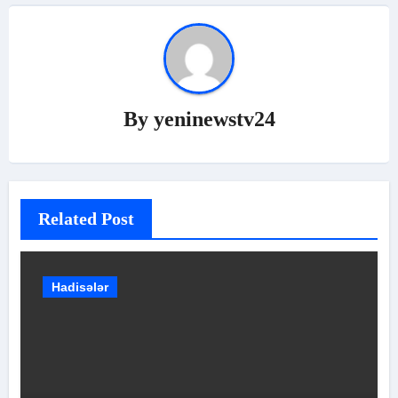
By
yeninewstv24
Related Post
Hadisələr