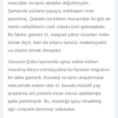
məscidlər və tarixi abidələr dağıdılmışdır.
Şamaxıda yüzlərlə yaşayış məntəqəsi viran
qoyulmuş, Qubada isə kütləvi məzarlıqlar bu gün də
həmin vəhşiliklərin canlı sübutu kimi qalmaqdadır.
Bu faktlar göstərir ki, məqsəd yalnız insanları məhv
etmək deyil, həm də onların tarixini, mədəniyyətini
və izlərini silmək olmuşdur.
Xüsusilə Quba rayonunda aşkar edilən kütləvi
məzarlıq dünya ictimaiyyətinə bu faciənin miqyasını
bir daha göstərdi. Arxeoloji və tarixi araşdırmalar
nəticəsində məlum oldu ki, burada müxtəlif yaş
qruplarına aid yüzlərlə insan xüsusi qəddarlıqla
qətlə yetirilmişdir. Bu, insanlığa qarşı törədilmiş
ağır cinayətin danılmaz sübutudur.