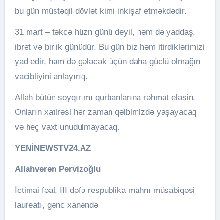
bu gün müstəqil dövlət kimi inkişaf etməkdədir.
31 mart – təkcə hüzn günü deyil, həm də yaddaş,
ibrət və birlik günüdür. Bu gün biz həm itirdiklərimizi
yad edir, həm də gələcək üçün daha güclü olmağın
vacibliyini anlayırıq.
Allah bütün soyqırımı qurbanlarına rəhmət eləsin.
Onların xatirəsi hər zaman qəlbimizdə yaşayacaq
və heç vaxt unudulmayacaq.
YENİNEWSTV24.AZ
Allahverən Pervizoğlu
İctimai fəal, III dəfə respublika mahnı müsabiqəsi
laureatı, gənc xanəndə