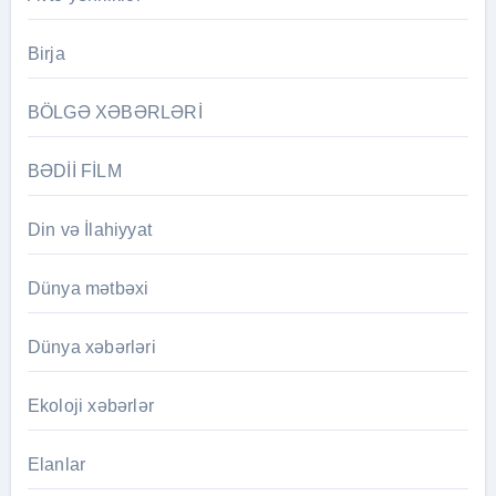
Birja
BÖLGƏ XƏBƏRLƏRİ
BƏDİİ FİLM
Din və İlahiyyat
Dünya mətbəxi
Dünya xəbərləri
Ekoloji xəbərlər
Elanlar