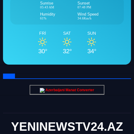
Sunrise
Sunset
05:43 AM
07:48 PM
Humidity
Wind Speed
61%
34.6Km/h
FRI
SAT
SUN
30°
32°
34°
Azerbaijani Manat Converter
YENINEWSTV24.AZ