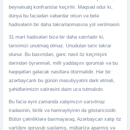
beynəlxalq konfranslar keçirilir. Məqsəd odur ki,
dünya bu faciədən xəbərdar olsun və belə
hadisələrin bir daha təkrarlanmasına yol verilməsin.
31 mart hadisələri bizə bir daha xatırladır ki,
tariximizi unutmaq olmaz. Unudulan tarix təkrar
olunur. Bu baxımdan, gənc nəsil öz keçmişini
dərindən öyrənməli, milli yaddaşını qorumalı və bu
həqiqətləri gələcək nəsillərə ötürməlidir. Hər bir
azərbaycanlı bu günün məsuliyyətini dərk etməli,
şəhidlərimizin xatirəsini daim uca tutmalıdır.
Bu faciə eyni zamanda xalqımızın sarsılmaz
iradəsinin, birlik və həmrəyliyinin də göstəricisidir.
Bütün çətinliklərə baxmayaraq, Azərbaycan xalqı öz
varlığını qoruyub saxlamış, mübarizə aparmış və