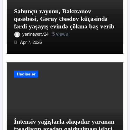
Sabunçu rayonu, Bakıxanov
qəsəbəsi, Gəray Əsədov küçəsində
fərdi yaşayış evində çökmə baş verib
yeninewstv24
5 views
Apr 7, 2026
Hadisələr
İntensiv yağışlarla əlaqədar yaranan
fəsadların aradan qaldırılması işləri