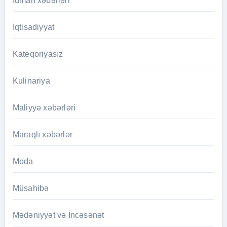
İdman xəbərləri
İqtisadiyyat
Kateqoriyasız
Kulinariya
Maliyyə xəbərləri
Maraqlı xəbərlər
Moda
Müsahibə
Mədəniyyət və İncəsənət