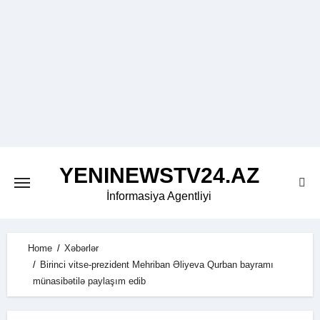
Skip
to
content
YENINEWSTV24.AZ
İnformasiya Agentliyi
Home
Xəbərlər
Birinci vitse-prezident Mehriban Əliyeva Qurban bayramı
münasibətilə paylaşım edib