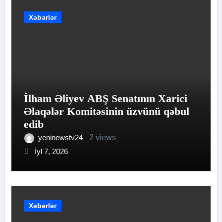
Xəbərlər
İlham Əliyev ABŞ Senatının Xarici
Əlaqələr Komitəsinin üzvünü qəbul
edib
yeninewstv24
2 views
İyl 7, 2026
Xəbərlər