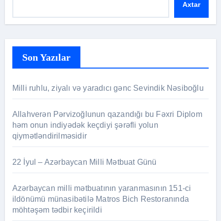
Axtar
Son Yazılar
Milli ruhlu, ziyalı və yaradıcı gənc Sevindik Nəsiboğlu
Allahverən Pərvizoğlunun qazandığı bu Fəxri Diplom
həm onun indiyədək keçdiyi şərəfli yolun
qiymətləndirilməsidir
22 İyul – Azərbaycan Milli Mətbuat Günü
Azərbaycan milli mətbuatının yaranmasının 151-ci
ildönümü münasibətilə Matros Bich Restoranında
möhtəşəm tədbir keçirildi