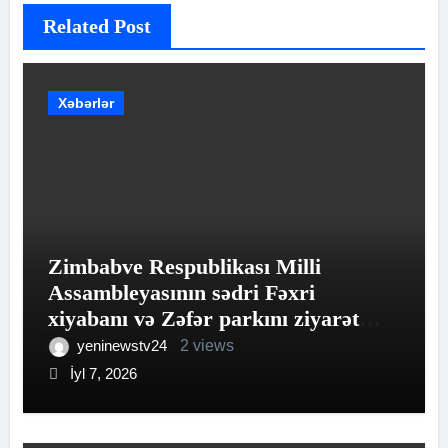
Related Post
Xəbərlər
Zimbabve Respublikası Milli
Assambleyasının sədri Fəxri
xiyabanı və Zəfər parkını ziyarət
edib
yeninewstv24
2 views
İyl 7, 2026