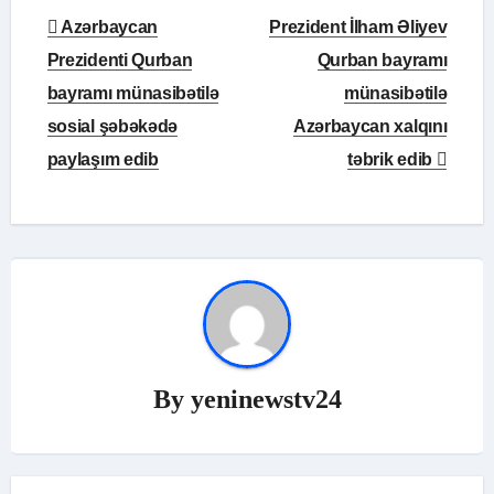
Yazı
Azərbaycan
Prezident İlham Əliyev
naviqasiyası
Prezidenti Qurban
Qurban bayramı
bayramı münasibətilə
münasibətilə
sosial şəbəkədə
Azərbaycan xalqını
paylaşım edib
təbrik edib
By
yeninewstv24