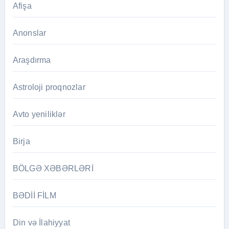
Afişa
Anonslar
Araşdırma
Astroloji proqnozlar
Avto yeniliklər
Birja
BÖLGƏ XƏBƏRLƏRİ
BƏDİİ FİLM
Din və İlahiyyat