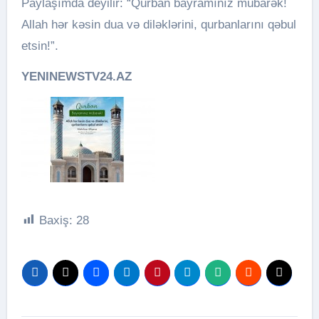
Paylaşımda deyilir: “Qurban bayramınız mübarək!
Allah hər kəsin dua və diləklərini, qurbanlarını qəbul
etsin!”.
YENINEWSTV24.AZ
Baxiş:
28