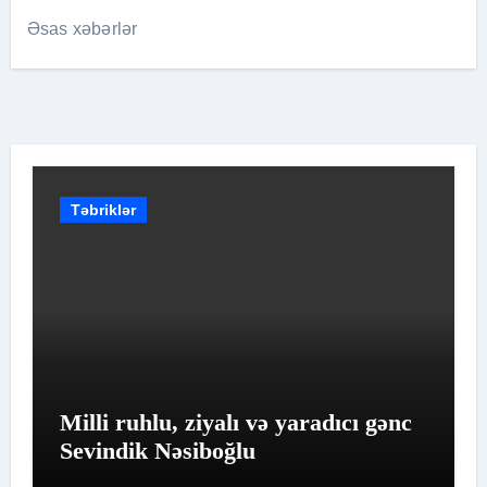
Əsas xəbərlər
Təbriklər
Milli ruhlu, ziyalı və yaradıcı gənc
Sevindik Nəsiboğlu