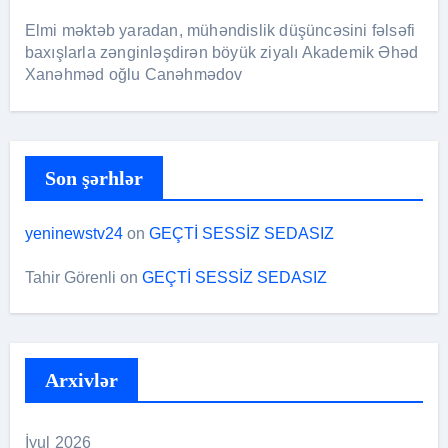
Elmi məktəb yaradan, mühəndislik düşüncəsini fəlsəfi
baxışlarla zənginləşdirən böyük ziyalı Akademik Əhəd
Xanəhməd oğlu Canəhmədov
Son şərhlər
yeninewstv24
on
GEÇTİ SESSİZ SEDASIZ
Tahir Görenli
on
GEÇTİ SESSİZ SEDASIZ
Arxivlər
İyul 2026