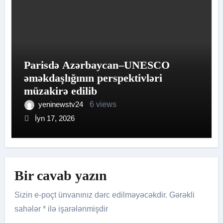
Parisdə Azərbaycan–UNESCO
əməkdaşlığının perspektivləri
müzakirə edilib
yeninewstv24
6 views
İyn 17, 2026
Bir cavab yazın
Sizin e-poçt ünvanınız dərc edilməyəcəkdir.
Gərəkli
sahələr
*
ilə işarələnmişdir