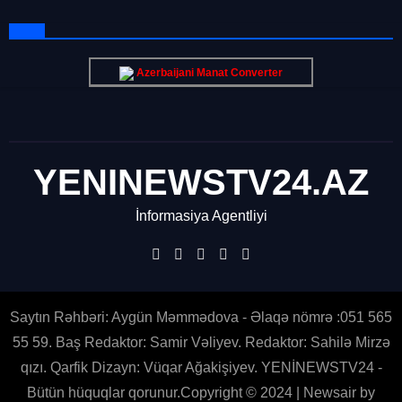
Azerbaijani Manat Converter
YENINEWSTV24.AZ
İnformasiya Agentliyi
Saytın Rəhbəri: Aygün Məmmədova - Əlaqə nömrə :051 565
55 59. Baş Redaktor: Samir Vəliyev. Redaktor: Sahilə Mirzə
qızı. Qarfik Dizayn: Vüqar Ağakişiyev. YENİNEWSTV24 -
Bütün hüquqlar qorunur.Copyright © 2024
|
Newsair
by