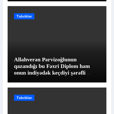
Təbriklər
Allahverən Pərvizoğlunun
qazandığı bu Fəxri Diplom həm
onun indiyədək keçdiyi şərəfli
yolun qiymətləndirilməsidir
Təbriklər