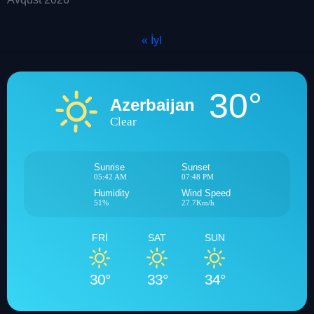
« İyl
30°
Azerbaijan
Clear
Sunrise
Sunset
05:42 AM
07:48 PM
Humidity
Wind Speed
51%
27.7Km/h
FRI
SAT
SUN
30°
33°
34°