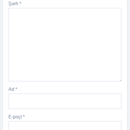
Şərh
*
Ad
*
E-poçt
*