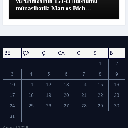
yaranmasının 151-ci ildönümü
münasibətilə Matros Bich
Restoranında möhtəşəm tədbir
keçirildi
BE
ÇA
Ç
CA
C
Ş
B
1
2
3
4
5
6
7
8
9
10
11
12
13
14
15
16
17
18
19
20
21
22
23
24
25
26
27
28
29
30
31
Avqust 2026