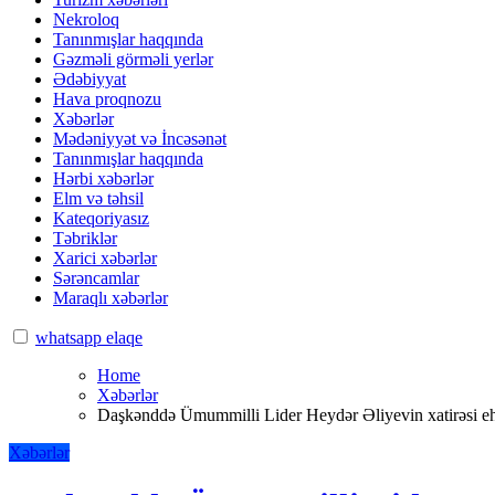
Nekroloq
Tanınmışlar haqqında
Gəzməli görməli yerlər
Ədəbiyyat
Hava proqnozu
Xəbərlər
Mədəniyyət və İncəsənət
Tanınmışlar haqqında
Hərbi xəbərlər
Elm və təhsil
Kateqoriyasız
Təbriklər
Xarici xəbərlər
Sərəncamlar
Maraqlı xəbərlər
whatsapp elaqe
Home
Xəbərlər
Daşkənddə Ümummilli Lider Heydər Əliyevin xatirəsi eht
Xəbərlər