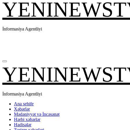
YENINEWST
İnformasiya Agentliyi
YENINEWST
İnformasiya Agentliyi
Ana sehife
Xəbərlər
Mədəniyyət və İncəsənət
Hərbi xəbərlər
Hadisələr
Turizm xəbərləri