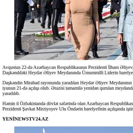
Avqustun 22-də Azərbaycan Respublikasının Prezidenti İlham Əliyev, birinci xanım Mehriban Əliyeva və qızları Leyla Əliyeva
Daşkənddəki Heydər Əliyev Meydanında Ümummilli Liderin barelyefi 
Daşkəndin Mirabad rayonunda yaradılan Heydər Əliyev Meydanının və
iyunun 21-də açılışı olub. Ərazisi tamamilə yenidən qurulan meydanda ya
yaradılıb.
Həmin il Özbəkistanda dövlət səfərində olan Azərbaycan Respublikas
Prezidenti Şavkat Mirziyoyev Ulu Öndərin barelyefinin açılışında iştir
YENİNEWSTV24.AZ