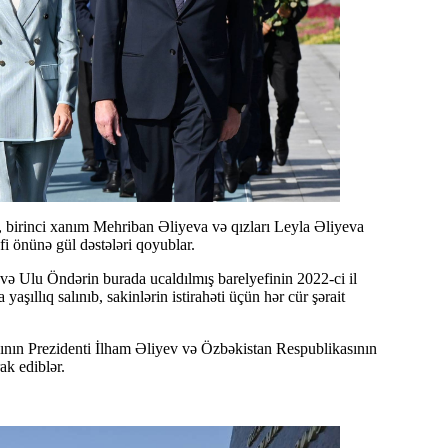
önünə gül dəstələri qoyublar.
 Ulu Öndərin burada ucaldılmış barelyefinin 2022-ci il
şıllıq salınıb, sakinlərin istirahəti üçün hər cür şərait
ının Prezidenti İlham Əliyev və Özbəkistan Respublikasının
ak ediblər.