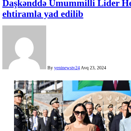
Daşkənddə Ümummilli Lider Hey
ehtiramla yad edilib
By
yeninewstv24
Avq 23, 2024