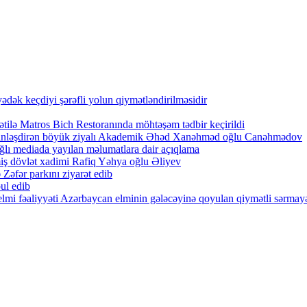
ək keçdiyi şərəfli yolun qiymətləndirilməsidir
tilə Matros Bich Restoranında möhtəşəm tədbir keçirildi
zənginləşdirən böyük ziyalı Akademik Əhəd Xanəhməd oğlu Canəhmədov
lı mediada yayılan məlumatlara dair açıqlama
iş dövlət xadimi Rafiq Yəhya oğlu Əliyev
Zəfər parkını ziyarət edib
ul edib
lmi fəaliyyəti Azərbaycan elminin gələcəyinə qoyulan qiymətli sərmayə