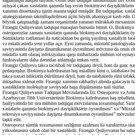
sağlamlıqla əlaqəsi dayanır. Onun əsas tədqiqat sahələrindən biri xroni
əziyyət çəkən xəstələrin qanında baş verən biokimyəvi dəyişikliklərin 
xanımın dissertasiya işinin əsasını təşkil etmişdir. Bu tədqiqatlar, xəs
strategiyalarının təkmilləşdirilməsi üçün böyük əhəmiyyət kəsb edir. O,
böyrək çatışmazlığı zamanı orqanizmdə yaranan mürəkkəb mexanizmlər
Firəngiz Quliyevanın tədqiqat maraqları bununla bitmir. O, Biokimya k
osteoporozlar zamanı xəstələrin qanında biokimyəvi dəyişikliklərin
Sümüklərin zəifləməsi ilə nəticələnən bu geniş yayılmış xəstəliyin b
və müalicəsində yeni yollar açır. Eyni zamanda, müxtəlif patologiyal
səviyyəsində dəyişmə dinamikasının öyrənilməsi mövzusu da onun elmi 
müdafiə xətti olaraq infeksiyalara qarşı mübarizədə mühüm rol oynayı
funksiyalarını daha dərindən anlamağa imkan verir.
Firəngiz Quliyeva təkcə təcrübəli bir tədqiqatçı deyil, həm də gənc nə
pedaqoqdur. Biokimya kafedrasının baş müəllimi kimi o, tələbələrə bu 
təkcə nəzəri biliklərin ötürülməsi deyil, həm də tələbələrdə elmi təfə
inkişafına xidmət edir. Firəngiz xanımın rəhbərliyi altında gələcəyin h
xəstəliklərin molekulyar səviyyədə başa düşülməsinə nail olurlar.
Firəngiz Quliyevanın Tədqiqat Mövzularında İzi: Osteoporoz və Anti
Azərbaycan Tibb Universitetinin Biokimya kafedrasının baş müəllimi, 
fəaliyyətində bir sıra mühüm tədqiqat mövzularına toxunmuşdur. Sizi
xəstələrin qanında biokimyəvi dəyişikliklərin öyrənilməsi” və “Müxtə
sekresiya səviyyəsində dəyişmə dinamikasının öyrənilməsi” mövzuları 
təşkil edir.
Osteoporoz sümük toxumasının sıxlığının azalması ilə xarakterizə olun
yüksəlməsinə səbəb olan bir xəstəlikdir. Firəngiz Quliyevanın bu sahə