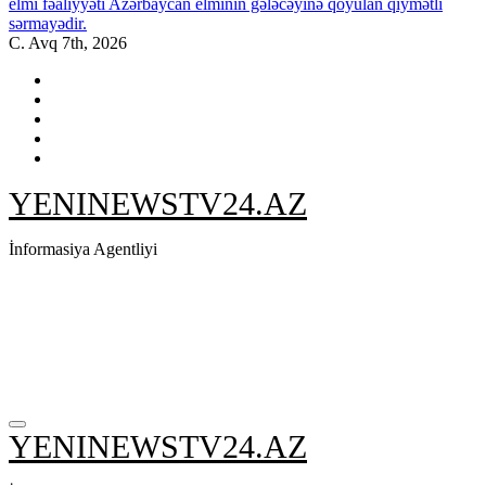
elmi fəaliyyəti Azərbaycan elminin gələcəyinə qoyulan qiymətli
sərmayədir.
C. Avq 7th, 2026
YENINEWSTV24.AZ
İnformasiya Agentliyi
YENINEWSTV24.AZ