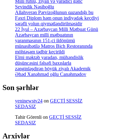
Milli ruhlu, ziyalı və yaradıcı gənc
Sevindik Nəsiboğlu
Allahverən Pərvizoğlunun qazandığı bu
Fəxri Diplom həm onun indiyədək keçdiyi
şərəfli yolun qiymətləndirilməsidir
22 İyul – Azərbaycan Milli Mətbuat Günü
Azərbaycan milli mətbuatının
yaranmasının 151-ci ildönümü
münasibətilə Matros Bich Restoranında
möhtəşəm tədbir keçirildi
Elmi məktəb yaradan, mühəndislik
düşüncəsini fəlsəfi baxışlarla
zənginləşdirən böyük ziyalı Akademik
Əhəd Xanəhməd oğlu Canəhmədov
Son şərhlər
yeninewstv24
on
GEÇTİ SESSİZ
SEDASIZ
Tahir Görenli
on
GEÇTİ SESSİZ
SEDASIZ
Arxivlər