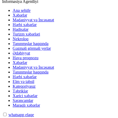
İnformasiya Agentliyi
Ana sehife
Xəbərlər
Mədəniyyət və İncəsənət
Hərbi xəbərlər
Hadisələr
Turizm xəbərləri
Nekroloq
Tanınmışlar haqqında
Gəzməli görməli yerlər
Ədəbiyyat
Hava proqnozu
Xəbərlər
Mədəniyyət və İncəsənət
Tanınmışlar haqqında
Hərbi xəbərlər
Elm və təhsil
Kateqoriyasız
Təbriklər
Xarici xəbərlər
Sərəncamlar
Maraqlı xəbərlər
whatsapp elaqe