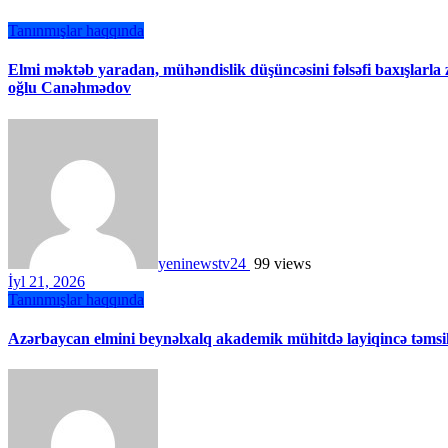
Tanınmışlar haqqında
Elmi məktəb yaradan, mühəndislik düşüncəsini fəlsəfi baxışlar
oğlu Canəhmədov
yeninewstv24
99 views
İyl 21, 2026
Tanınmışlar haqqında
Azərbaycan elmini beynəlxalq akademik mühitdə layiqincə təmsil