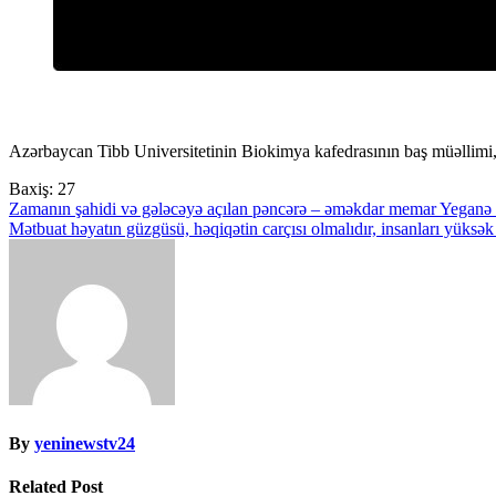
Azərbaycan Tibb Universitetinin Biokimya kafedrasının baş müəllimi, 
Baxiş:
27
Yazı
Zamanın şahidi və gələcəyə açılan pəncərə – əməkdar memar Yeganə
Mətbuat həyatın güzgüsü, həqiqətin carçısı olmalıdır, insanları yüksək
naviqasiyası
By
yeninewstv24
Related Post