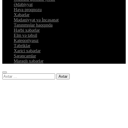
Ədəbiyyat
Hava proqnozu
Xəbərlər
Mədəniyyət və İncəsənət
Tanınmışlar haqqında
Hərbi xəbərlər
Elm və təhsil
Kateqoriyasız
Təbriklər
Xarici xəbərlər
Sərəncamlar
Maraqlı xəbərlər
Axtarış: