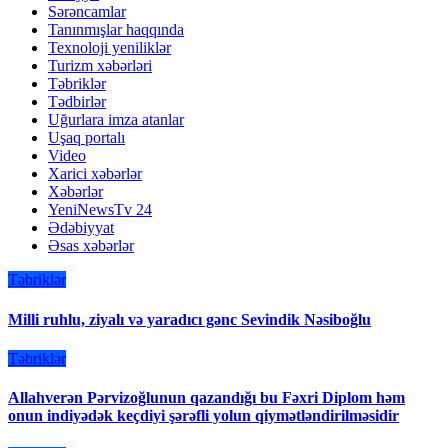
Sərəncamlar
Tanınmışlar haqqında
Texnoloji yeniliklər
Turizm xəbərləri
Təbriklər
Tədbirlər
Uğurlara imza atanlar
Uşaq portalı
Video
Xarici xəbərlər
Xəbərlər
YeniNewsTv 24
Ədəbiyyat
Əsas xəbərlər
Təbriklər
Milli ruhlu, ziyalı və yaradıcı gənc Sevindik Nəsiboğlu
Təbriklər
Allahverən Pərvizoğlunun qazandığı bu Fəxri Diplom həm
onun indiyədək keçdiyi şərəfli yolun qiymətləndirilməsidir