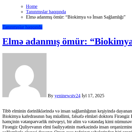
Home
Tanınmışlar haqqında
Elmə adanmış ömür: “Biokimya və İnsan Sağlamlığı”
Tanınmışlar haqqında
Elmə adanmış ömür: “Biokimya 
By
yeninewstv24
İyl 17, 2025
Tibb elminin dərinliklərində və insan sağlamlığının keşiyində dayanan alimlərimizdən biri də Azərbaycan Tibb Universitetinin
Biokimya kafedrasının baş müəllimi, fəlsəfə elmləri doktoru Firəngiz 
həmçinin vətənpərvərlik mövqeyi, bir alim və vətəndaş kimi nümunəvi 
Firəngiz Quliyevanın elmi fəaliyyətinin mərkəzində insan orqanizmind