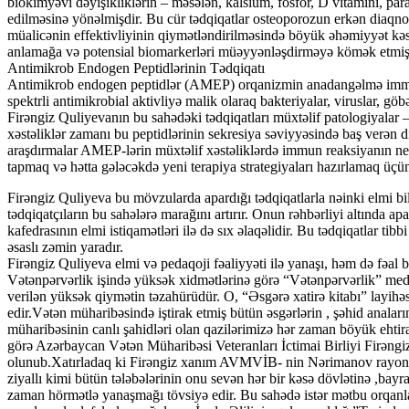
biokimyəvi dəyişikliklərin – məsələn, kalsium, fosfor, D vitamini, pa
edilməsinə yönəlmişdir. Bu cür tədqiqatlar osteoporozun erkən diaqnos
müalicənin effektivliyinin qiymətləndirilməsində böyük əhəmiyyət kəsb
anlamağa və potensial biomarkerləri müəyyənləşdirməyə kömək etmiş
Antimikrob Endogen Peptidlərinin Tədqiqatı
Antimikrob endogen peptidlər (AMEP) orqanizmin anadangəlmə immun
spektrli antimikrobial aktivliyə malik olaraq bakteriyalar, viruslar, göb
Firəngiz Quliyevanın bu sahədəki tədqiqatları müxtəlif patologiyalar – 
xəstəliklər zamanı bu peptidlərinin sekresiya səviyyəsində baş verən d
araşdırmalar AMEP-lərin müxtəlif xəstəliklərdə immun reaksiyanın ne
tapmaq və hətta gələcəkdə yeni terapiya strategiyaları hazırlamaq üçün
Firəngiz Quliyeva bu mövzularda apardığı tədqiqatlarla nəinki elmi bil
tədqiqatçıların bu sahələrə marağını artırır. Onun rəhbərliyi altında a
kafedrasının elmi istiqamətləri ilə də sıx əlaqəlidir. Bu tədqiqatlar ti
əsaslı zəmin yaradır.
Firəngiz Quliyeva elmi və pedaqoji fəaliyyəti ilə yanaşı, həm də fəal b
Vətənpərvərlik işində yüksək xidmətlərinə görə “Vətənpərvərlik” medalı
verilən yüksək qiymətin təzahürüdür. O, “Əsgərə xatirə kitabı” layihəsi
edir.Vətən müharibəsində iştirak etmiş bütün əsgərlərin , şəhid anala
müharibəsinin canlı şahidləri olan qazilərimizə hər zaman böyük ehtira
görə Azərbaycan Vətən Müharibəsi Veteranları İctimai Birliyi Firəngiz
olunub.Xatırladaq ki Firəngiz xanım AVMVİB- nin Nərimanov rayon şöb
ziyallı kimi bütün tələbələrinin onu sevən hər bir kəsə dövlətinə ,bayra
zaman hörmətlə yanaşmağı tövsiyə edir. Bu sahədə istər mətbu orqanlar