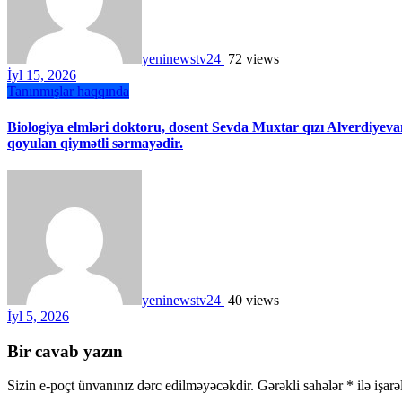
yeninewstv24
72 views
İyl 15, 2026
Tanınmışlar haqqında
Biologiya elmləri doktoru, dosent Sevda Muxtar qızı Alverdiyevan
qoyulan qiymətli sərmayədir.
yeninewstv24
40 views
İyl 5, 2026
Bir cavab yazın
Sizin e-poçt ünvanınız dərc edilməyəcəkdir.
Gərəkli sahələr
*
ilə işar