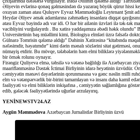
çıxışlarında dəfələrlə vurğulayır. İradə Əlilinin qələmə aldığı”Tari
Əliyevin evlərinə qonaq gəlməsindən də yazaraq böyük qürur hissi ke
oxuyan zaman atası Quluyev Eyvaz Məmmədoğlu Leytenant Şmit adına
Heydər Əliyev əmək adamlarına zəhmətkeş insanlara diqqət qayğısını 
atası Eyvaz bəyində adı var idi. O hər bir ailənin üzvləri ilə tək-tək
vacibliyini vurğulayırdı . Bu xatirə yaddaşımıza əbədi həkk olundu” B
Universitetinin baş müəllimi kimi, Biologiya elmləri üzrə fəlsəfə dok
Gülnarə Tomrisin qələmə aldığı” Dahinin Xatirəsinə “kitabında məq
nəfəsimdir, həyatımdır” kimi dərin mənalı sözlərini sitat gətirməsi, on
nümayiş etdirir. Bu mövqe, tələbələrin həm elmi biliklərə yiyələnmək
bir örnək rolunu oynayır.
Firəngiz Quliyeva elmə, təhsilə və vətənə bağlılığı ilə Azərbaycan ziya
maariflənməsinə Dəstək İctimai Birliyinin idarə heyətinin üzvüdür. Onu
cəmiyyətin mənəvi dəyərlərinin qorunmasına və gənc nəslin milli ruhda t
elm və vətənpərvərlik bir-birini tamamlayan və insanı daha kamil edə
fəaliyyəti və elmi biliklərin inkişafına , cəmiyyətin sağlamlığına göst
edib, gələcək fəaliyyətlərində uğurlar arzulayırıq.
YENİNEWSTV24.AZ
Aygün Məmmədova
Azərbaycan Jurnalistlər Birliyinin üzvü