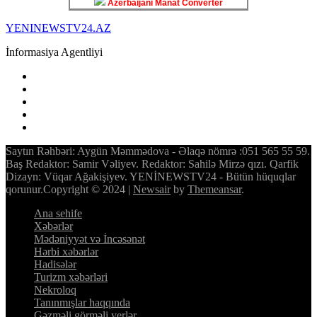
Azerbaijani Manat Converter
YENINEWSTV24.AZ
İnformasiya Agentliyi
Saytın Rəhbəri: Aygün Məmmədova - Əlaqə nömrə :051 565 55 59.
Baş Redaktor: Samir Vəliyev. Redaktor: Sahilə Mirzə qızı. Qarfik
Dizayn: Vüqar Ağakişiyev. YENİNEWSTV24 - Bütün hüquqlar
qorunur.Copyright © 2024
|
Newsair
by
Themeansar
.
Ana sehife
Xəbərlər
Mədəniyyət və İncəsənət
Hərbi xəbərlər
Hadisələr
Turizm xəbərləri
Nekroloq
Tanınmışlar haqqında
Gəzməli görməli yerlər