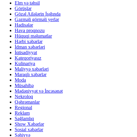
Elm və təhsil
Görüşlər
Gözəl Ailələrin İşığında
Gəzməli görməli yerlər
Hadisələr
Hava proqnozu
Hüquqi məlumatlar
Hərbi xəbərlər
İdman xəbərləri
İqtisadiyyat
Kateqoriyasız
Kulinariya
Maliyyə xəbərləri
Maraqlı xəbərlər
Moda
Müsahibə
Mədəniyyət və İncəsənət
Nekroloq
Qəhrəmanlar
Regional
Reklam
Sağlamlıq
Show Xəbərlər
Sosial xəbərlər
Səhiyyə