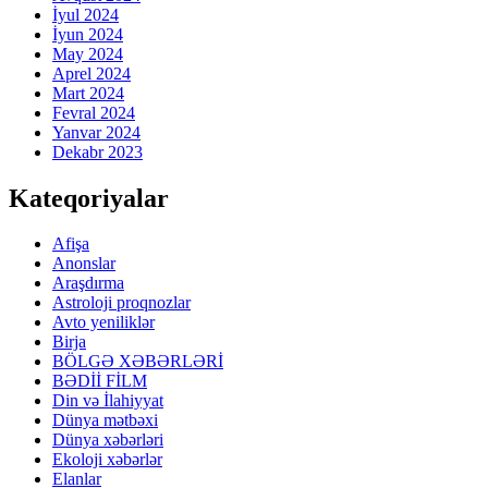
İyul 2024
İyun 2024
May 2024
Aprel 2024
Mart 2024
Fevral 2024
Yanvar 2024
Dekabr 2023
Kateqoriyalar
Afişa
Anonslar
Araşdırma
Astroloji proqnozlar
Avto yeniliklər
Birja
BÖLGƏ XƏBƏRLƏRİ
BƏDİİ FİLM
Din və İlahiyyat
Dünya mətbəxi
Dünya xəbərləri
Ekoloji xəbərlər
Elanlar