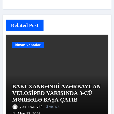
Related Post
İdman xəbərləri
BAKI-XANKƏNDİ AZƏRBAYCAN
VELOSİPED YARIŞINDA 3-CÜ
MƏRHƏLƏ BAŞA ÇATIB
yeninewstv24
3 views
May 13, 2026