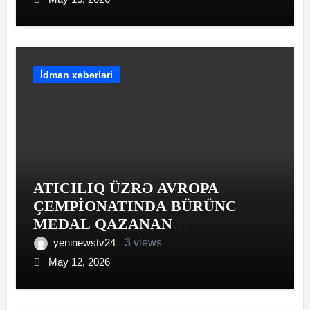
İdman xəbərləri
ATICILIQ ÜZRƏ AVROPA
ÇEMPİONATINDA BÜRÜNC
MEDAL QAZANAN
HƏMYERLİLƏRİMİZ
yeninewstv24
3 views
May 12, 2026