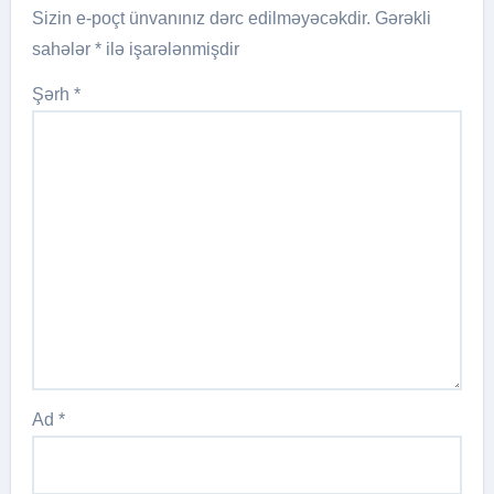
Sizin e-poçt ünvanınız dərc edilməyəcəkdir.
Gərəkli
sahələr
*
ilə işarələnmişdir
Şərh
*
Ad
*