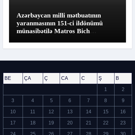
Azərbaycan milli mətbuatının
yaranmasının 151-ci ildönümü
münasibətilə Matros Bich
Restoranında möhtəşəm tədbir
keçirildi
BE
ÇA
Ç
CA
C
Ş
B
1
2
3
4
5
6
7
8
9
10
11
12
13
14
15
16
17
18
19
20
21
22
23
24
25
26
27
28
29
30