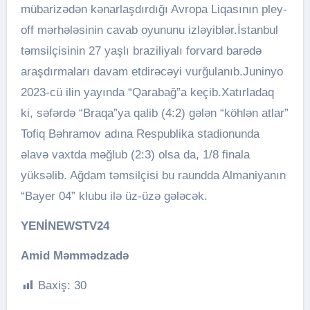
mübarizədən kənarlaşdırdığı Avropa Liqasının pley-
off mərhələsinin cavab oyununu izləyiblər.İstanbul
təmsilçisinin 27 yaşlı braziliyalı forvard barədə
araşdırmaları davam etdirəcəyi vurğulanıb.Juninyo
2023-cü ilin yayında “Qarabağ”a keçib.Xatırladaq
ki, səfərdə “Braqa”ya qalib (4:2) gələn “köhlən atlar”
Tofiq Bəhramov adına Respublika stadionunda
əlavə vaxtda məğlub (2:3) olsa da, 1/8 finala
yüksəlib. Ağdam təmsilçisi bu raundda Almaniyanın
“Bayer 04” klubu ilə üz-üzə gələcək.
YENİNEWSTV24
Amid Məmmədzadə
Baxiş:
30