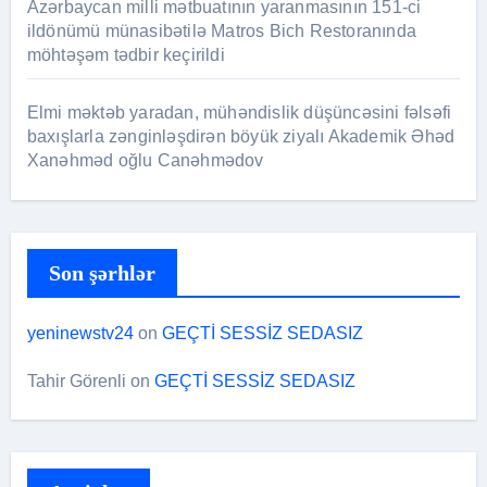
Azərbaycan milli mətbuatının yaranmasının 151-ci
ildönümü münasibətilə Matros Bich Restoranında
möhtəşəm tədbir keçirildi
Elmi məktəb yaradan, mühəndislik düşüncəsini fəlsəfi
baxışlarla zənginləşdirən böyük ziyalı Akademik Əhəd
Xanəhməd oğlu Canəhmədov
Son şərhlər
yeninewstv24
on
GEÇTİ SESSİZ SEDASIZ
Tahir Görenli
on
GEÇTİ SESSİZ SEDASIZ