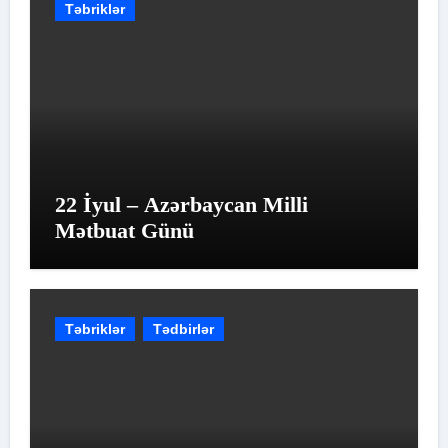
Təbriklər
22 İyul – Azərbaycan Milli
Mətbuat Günü
Təbriklər
Tədbirlər