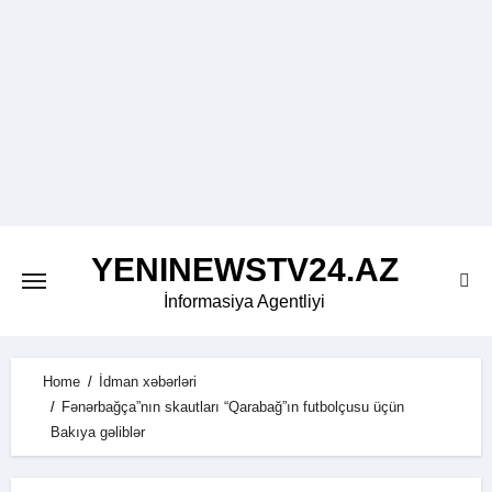
Skip
to
content
YENINEWSTV24.AZ
İnformasiya Agentliyi
Home
İdman xəbərləri
Fənərbağça”nın skautları “Qarabağ”ın futbolçusu üçün
Bakıya gəliblər