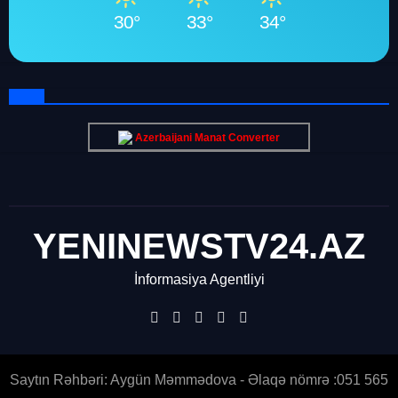
30°
33°
34°
Azerbaijani Manat Converter
YENINEWSTV24.AZ
İnformasiya Agentliyi
Saytın Rəhbəri: Aygün Məmmədova - Əlaqə nömrə :051 565