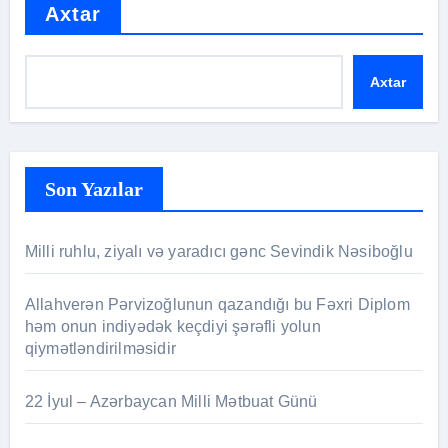
Axtar
Axtar
Son Yazılar
Milli ruhlu, ziyalı və yaradıcı gənc Sevindik Nəsiboğlu
Allahverən Pərvizoğlunun qazandığı bu Fəxri Diplom
həm onun indiyədək keçdiyi şərəfli yolun
qiymətləndirilməsidir
22 İyul – Azərbaycan Milli Mətbuat Günü