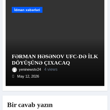
İdman xəbərləri
FƏRMAN HƏSƏNOV UFC-DƏ İLK
DÖYÜŞÜNƏ ÇIXACAQ
yeninewstv24
4 views
May 12, 2026
Bir cavab yazın