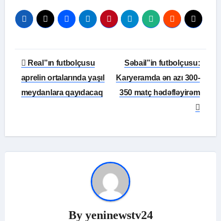
Yazı
Real”ın futbolçusu
Səbail”in futbolçusu:
naviqasiyası
aprelin ortalarında yaşıl
Karyeramda ən azı 300-
meydanlara qayıdacaq
350 matç hədəfləyirəm
By
yeninewstv24