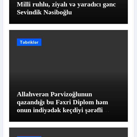
Milli ruhlu, ziyalı və yaradıcı gənc
Sevindik Nəsiboğlu
Təbriklər
Allahverən Pərvizoğlunun
qazandığı bu Fəxri Diplom həm
onun indiyədək keçdiyi şərəfli
yolun qiymətləndirilməsidir