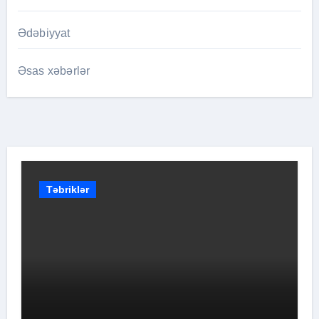
Ədəbiyyat
Əsas xəbərlər
Təbriklər