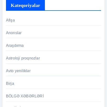
Kateqoriyalar
Afişa
Anonslar
Araşdırma
Astroloji proqnozlar
Avto yeniliklər
Birja
BÖLGƏ XƏBƏRLƏRİ