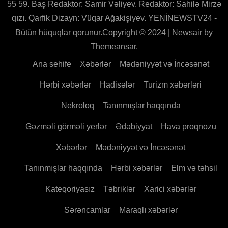
55 59. Baş Redaktor: Samir Vəliyev. Redaktor: Sahilə Mirzə
qızı. Qarfik Dizayn: Vüqar Ağakişiyev. YENİNEWSTV24 -
Bütün hüquqlar qorunur.Copyright © 2024
|
Newsair
by
Themeansar
.
Ana sehife
Xəbərlər
Mədəniyyət və İncəsənət
Hərbi xəbərlər
Hadisələr
Turizm xəbərləri
Nekroloq
Tanınmışlar haqqında
Gəzməli görməli yerlər
Ədəbiyyat
Hava proqnozu
Xəbərlər
Mədəniyyət və İncəsənət
Tanınmışlar haqqında
Hərbi xəbərlər
Elm və təhsil
Kateqoriyasız
Təbriklər
Xarici xəbərlər
Sərəncamlar
Maraqlı xəbərlər