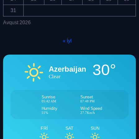
31
Avqust 2026
« İyl
30°
Azerbaijan
Clear
Sunrise
Sunset
05:42 AM
07:48 PM
Humidity
Wind Speed
51%
27.7Km/h
FRI
SAT
SUN