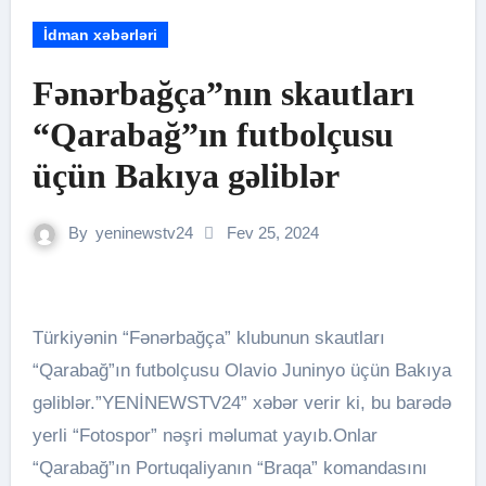
İdman xəbərləri
Fənərbağça”nın skautları
“Qarabağ”ın futbolçusu
üçün Bakıya gəliblər
By
yeninewstv24
Fev 25, 2024
Türkiyənin “Fənərbağça” klubunun skautları
“Qarabağ”ın futbolçusu Olavio Juninyo üçün Bakıya
gəliblər.”YENİNEWSTV24” xəbər verir ki, bu barədə
yerli “Fotospor” nəşri məlumat yayıb.Onlar
“Qarabağ”ın Portuqaliyanın “Braqa” komandasını