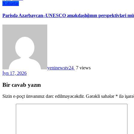
Xəbərlər
Parisdə Azərbaycan–UNESCO əməkdaşlığının perspektivləri müz
yeninewstv24
7 views
İyn 17, 2026
Bir cavab yazın
Sizin e-poçt ünvanınız dərc edilməyəcəkdir.
Gərəkli sahələr
*
ilə işar