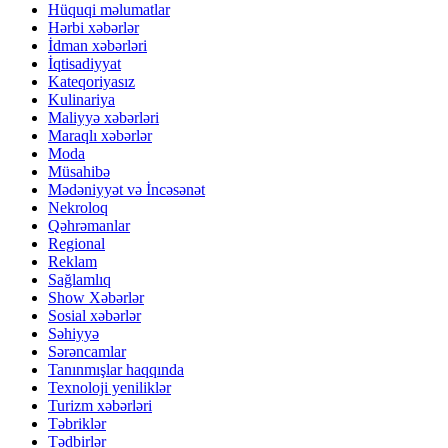
Hüquqi məlumatlar
Hərbi xəbərlər
İdman xəbərləri
İqtisadiyyat
Kateqoriyasız
Kulinariya
Maliyyə xəbərləri
Maraqlı xəbərlər
Moda
Müsahibə
Mədəniyyət və İncəsənət
Nekroloq
Qəhrəmanlar
Regional
Reklam
Sağlamlıq
Show Xəbərlər
Sosial xəbərlər
Səhiyyə
Sərəncamlar
Tanınmışlar haqqında
Texnoloji yeniliklər
Turizm xəbərləri
Təbriklər
Tədbirlər