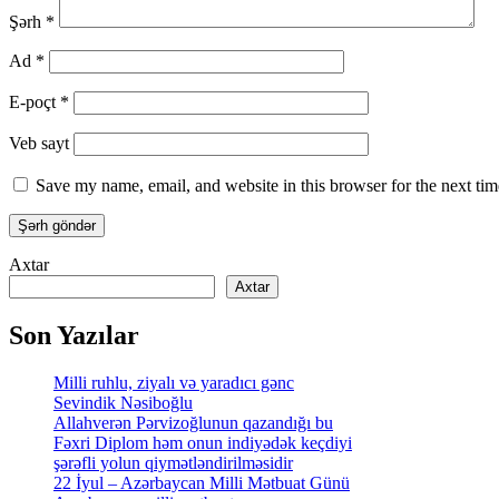
Şərh
*
Ad
*
E-poçt
*
Veb sayt
Save my name, email, and website in this browser for the next ti
Axtar
Axtar
Son Yazılar
Milli ruhlu, ziyalı və yaradıcı gənc
Sevindik Nəsiboğlu
Allahverən Pərvizoğlunun qazandığı bu
Fəxri Diplom həm onun indiyədək keçdiyi
şərəfli yolun qiymətləndirilməsidir
22 İyul – Azərbaycan Milli Mətbuat Günü