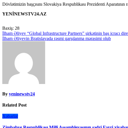
Dövlətimizin başçısını Slovakiya Respublikası Prezidenti Aparatının rə
YENİNEWSTV24.AZ
Baxiş:
28
Yazı
İlham Əliyev “Global Infrastructure Partners” şirkətinin baş icraçı di
İlham Əliyevin Bratislavada rəsmi qarşılanma mərasimi olub
naviqasiyası
By
yeninewstv24
Related Post
Xəbərlər
Zimbabve Respublikası Milli Assambleyasının sədri Fəxri xiyaban