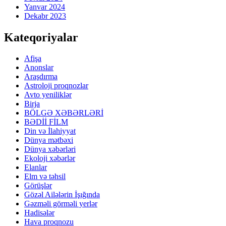
Yanvar 2024
Dekabr 2023
Kateqoriyalar
Afişa
Anonslar
Araşdırma
Astroloji proqnozlar
Avto yeniliklər
Birja
BÖLGƏ XƏBƏRLƏRİ
BƏDİİ FİLM
Din və İlahiyyat
Dünya mətbəxi
Dünya xəbərləri
Ekoloji xəbərlər
Elanlar
Elm və təhsil
Görüşlər
Gözəl Ailələrin İşığında
Gəzməli görməli yerlər
Hadisələr
Hava proqnozu