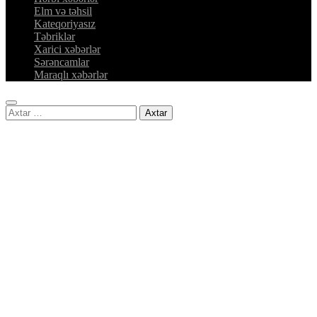
Elm və təhsil
Kateqoriyasız
Təbriklər
Xarici xəbərlər
Sərəncamlar
Maraqlı xəbərlər
Axtarış: