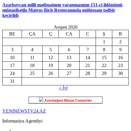
Azərbaycan milli mətbuatının yaranmasının 151-ci ildönümü
münasibətilə Matros Bich Restoranında möhtəşəm tədbir
keçirildi
Avqust 2026
BE
ÇA
Ç
CA
C
Ş
B
1
2
3
4
5
6
7
8
9
10
11
12
13
14
15
16
17
18
19
20
21
22
23
24
25
26
27
28
29
30
31
« İyl
Azerbaijani Manat Converter
YENINEWSTV24.AZ
İnformasiya Agentliyi