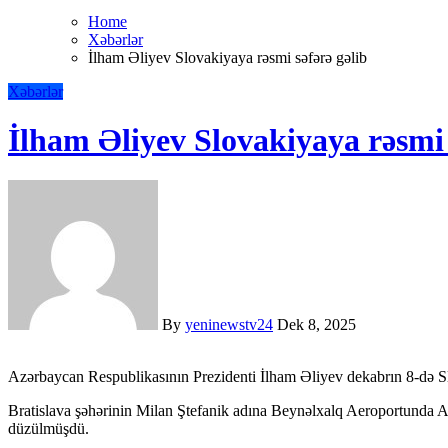
Home
Xəbərlər
İlham Əliyev Slovakiyaya rəsmi səfərə gəlib
Xəbərlər
İlham Əliyev Slovakiyaya rəsmi 
By
yeninewstv24
Dek 8, 2025
Azərbaycan Respublikasının Prezidenti İlham Əliyev dekabrın 8-də S
Bratislava şəhərinin Milan Ştefanik adına Beynəlxalq Aeroportunda Az
düzülmüşdü.