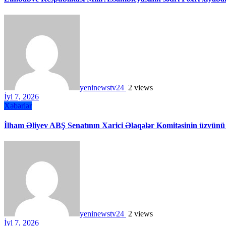
yeninewstv24
2 views
İyl 7, 2026
Xəbərlər
İlham Əliyev ABŞ Senatının Xarici Əlaqələr Komitəsinin üzvünü
yeninewstv24
2 views
İyl 7, 2026