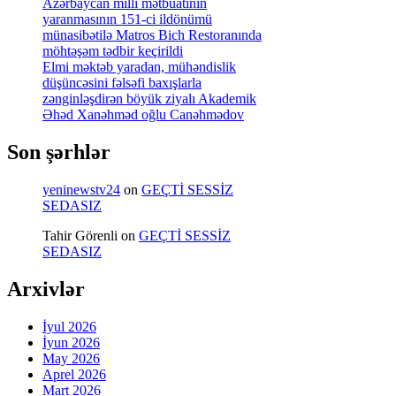
Azərbaycan milli mətbuatının
yaranmasının 151-ci ildönümü
münasibətilə Matros Bich Restoranında
möhtəşəm tədbir keçirildi
Elmi məktəb yaradan, mühəndislik
düşüncəsini fəlsəfi baxışlarla
zənginləşdirən böyük ziyalı Akademik
Əhəd Xanəhməd oğlu Canəhmədov
Son şərhlər
yeninewstv24
on
GEÇTİ SESSİZ
SEDASIZ
Tahir Görenli
on
GEÇTİ SESSİZ
SEDASIZ
Arxivlər
İyul 2026
İyun 2026
May 2026
Aprel 2026
Mart 2026