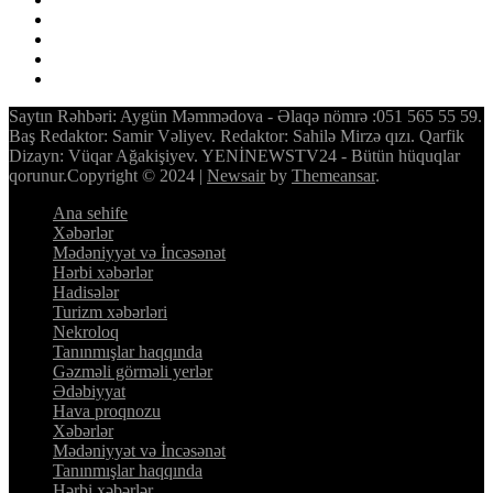
Saytın Rəhbəri: Aygün Məmmədova - Əlaqə nömrə :051 565 55 59.
Baş Redaktor: Samir Vəliyev. Redaktor: Sahilə Mirzə qızı. Qarfik
Dizayn: Vüqar Ağakişiyev. YENİNEWSTV24 - Bütün hüquqlar
qorunur.Copyright © 2024
|
Newsair
by
Themeansar
.
Ana sehife
Xəbərlər
Mədəniyyət və İncəsənət
Hərbi xəbərlər
Hadisələr
Turizm xəbərləri
Nekroloq
Tanınmışlar haqqında
Gəzməli görməli yerlər
Ədəbiyyat
Hava proqnozu
Xəbərlər
Mədəniyyət və İncəsənət
Tanınmışlar haqqında
Hərbi xəbərlər