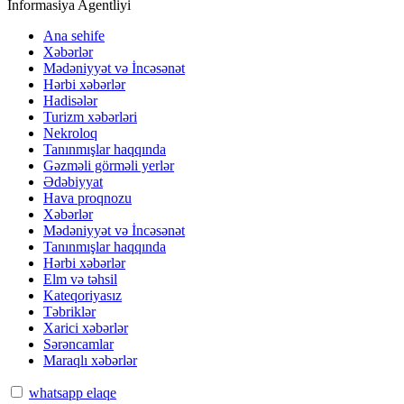
İnformasiya Agentliyi
Ana sehife
Xəbərlər
Mədəniyyət və İncəsənət
Hərbi xəbərlər
Hadisələr
Turizm xəbərləri
Nekroloq
Tanınmışlar haqqında
Gəzməli görməli yerlər
Ədəbiyyat
Hava proqnozu
Xəbərlər
Mədəniyyət və İncəsənət
Tanınmışlar haqqında
Hərbi xəbərlər
Elm və təhsil
Kateqoriyasız
Təbriklər
Xarici xəbərlər
Sərəncamlar
Maraqlı xəbərlər
whatsapp elaqe