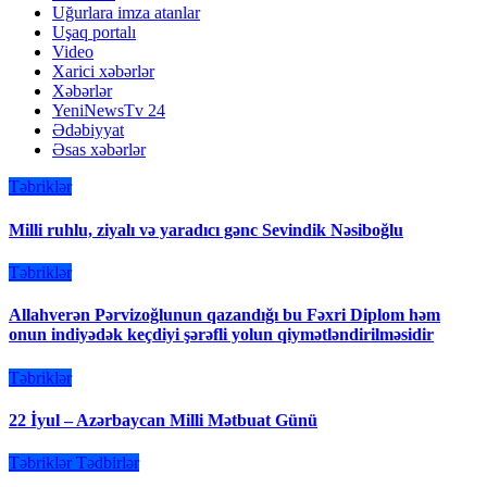
Uğurlara imza atanlar
Uşaq portalı
Video
Xarici xəbərlər
Xəbərlər
YeniNewsTv 24
Ədəbiyyat
Əsas xəbərlər
Təbriklər
Milli ruhlu, ziyalı və yaradıcı gənc Sevindik Nəsiboğlu
Təbriklər
Allahverən Pərvizoğlunun qazandığı bu Fəxri Diplom həm
onun indiyədək keçdiyi şərəfli yolun qiymətləndirilməsidir
Təbriklər
22 İyul – Azərbaycan Milli Mətbuat Günü
Təbriklər
Tədbirlər