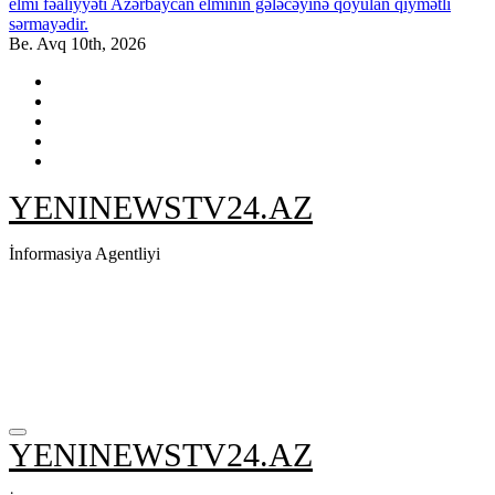
elmi fəaliyyəti Azərbaycan elminin gələcəyinə qoyulan qiymətli
sərmayədir.
Be. Avq 10th, 2026
YENINEWSTV24.AZ
İnformasiya Agentliyi
YENINEWSTV24.AZ