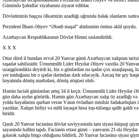
Günündə Şəhidlər xiyabanını ziyarət ediblər.
Dövlətimizin başçısı ölkəmizin azadlığı uğrunda həlak olanların xatirəs
Prezident İlham Əliyev “Əbədi məşəl” abidəsinin önünə əklil qoydu.
Azərbaycan Respublikasının Dövlət Himni səsləndirildi.
X X X
Otuz dörd il bundan əvvəl 20 Yanvar günü Azərbaycan xalqının tarixin
rəşadət səhifəsidir. Ümummilli Lider Heydər Əliyev vaxtilə 20 Yanvar
uzaqgörənliklə deyirdi ki, biz o günlərdən nə qədər çox uzaqlaşsaq,
yer tutduğunu bir o qədər dərindən dərk edəcəyik. Ancaq bir şey həqiq
həyatında dönüş mərhələsi, dönüş nöqtəsi olub.
Həmin faciəli günlərdən artıq 34 il keçir. Ümummilli Lider Heydər Əl
gün daha aydın görürük. Həmin gün Azərbaycan xalqı öz azadlığı və mü
yolda həyatlarını qurban verən Vətən övladları misilsiz fədakarlıqları
yazdılar. Xalqın birliyi və milli ləyaqət hissi top-tüfəngə qalib gəl
biridir.
Qanlı 20 Yanvar faciəsinə dövlət səviyyəsində tam siyasi-hüquqi qiy
sayəsində həllini tapdı. Faciənin ertəsi günü – yanvarın 21-də Hey
gələrək xalqla birgə olduğunu bildirdi, 20 Yanvar faciəsinə siyasi q