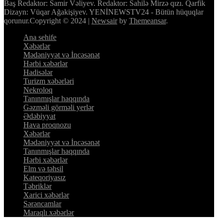
Baş Redaktor: Samir Vəliyev. Redaktor: Sahilə Mirzə qızı. Qarfik
Dizayn: Vüqar Ağakişiyev. YENİNEWSTV24 - Bütün hüquqlar
qorunur.Copyright © 2024
|
Newsair
by
Themeansar
.
Ana sehife
Xəbərlər
Mədəniyyət və İncəsənət
Hərbi xəbərlər
Hadisələr
Turizm xəbərləri
Nekroloq
Tanınmışlar haqqında
Gəzməli görməli yerlər
Ədəbiyyat
Hava proqnozu
Xəbərlər
Mədəniyyət və İncəsənət
Tanınmışlar haqqında
Hərbi xəbərlər
Elm və təhsil
Kateqoriyasız
Təbriklər
Xarici xəbərlər
Sərəncamlar
Maraqlı xəbərlər