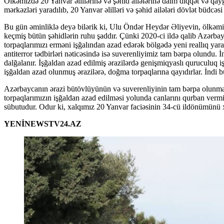
Ölkəmizdə 20 Yanvar əlillərinə və şəhid ailələrinə daim diqqət və qayğı 
mərkəzləri yaradılıb, 20 Yanvar əlilləri və şəhid ailələri dövlət büdcəs
Bu gün əminliklə deyə bilərik ki, Ulu Öndər Heydər Əliyevin, ölkəmi
keçmiş bütün şəhidlərin ruhu şaddır. Çünki 2020-ci ildə qalib Azərba
torpaqlarımızı erməni işğalından azad edərək bölgədə yeni reallıq yara
antiterror tədbirləri nəticəsində isə suverenliyimiz tam bərpa olundu.
dalğalanır. İşğaldan azad edilmiş ərazilərdə genişmiqyaslı quruculuq i
işğaldan azad olunmuş ərazilərə, doğma torpaqlarına qayıdırlar. İndi 
Azərbaycanın ərazi bütövlüyünün və suverenliyinin tam bərpa olunma
torpaqlarımızın işğaldan azad edilməsi yolunda canlarını qurban verm
sübutudur. Odur ki, xalqımız 20 Yanvar faciəsinin 34-cü ildönümünü xü
YENİNEWSTV24.AZ