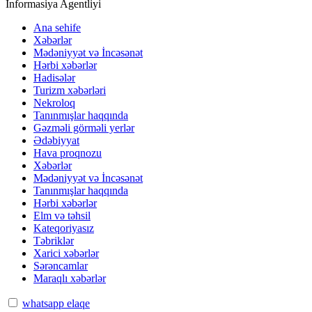
İnformasiya Agentliyi
Ana sehife
Xəbərlər
Mədəniyyət və İncəsənət
Hərbi xəbərlər
Hadisələr
Turizm xəbərləri
Nekroloq
Tanınmışlar haqqında
Gəzməli görməli yerlər
Ədəbiyyat
Hava proqnozu
Xəbərlər
Mədəniyyət və İncəsənət
Tanınmışlar haqqında
Hərbi xəbərlər
Elm və təhsil
Kateqoriyasız
Təbriklər
Xarici xəbərlər
Sərəncamlar
Maraqlı xəbərlər
whatsapp elaqe