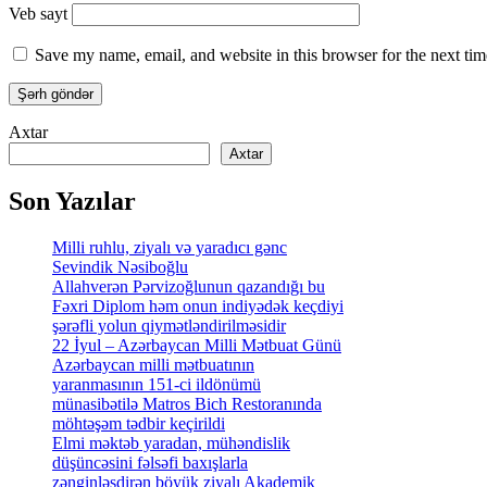
Veb sayt
Save my name, email, and website in this browser for the next ti
Axtar
Axtar
Son Yazılar
Milli ruhlu, ziyalı və yaradıcı gənc
Sevindik Nəsiboğlu
Allahverən Pərvizoğlunun qazandığı bu
Fəxri Diplom həm onun indiyədək keçdiyi
şərəfli yolun qiymətləndirilməsidir
22 İyul – Azərbaycan Milli Mətbuat Günü
Azərbaycan milli mətbuatının
yaranmasının 151-ci ildönümü
münasibətilə Matros Bich Restoranında
möhtəşəm tədbir keçirildi
Elmi məktəb yaradan, mühəndislik
düşüncəsini fəlsəfi baxışlarla
zənginləşdirən böyük ziyalı Akademik