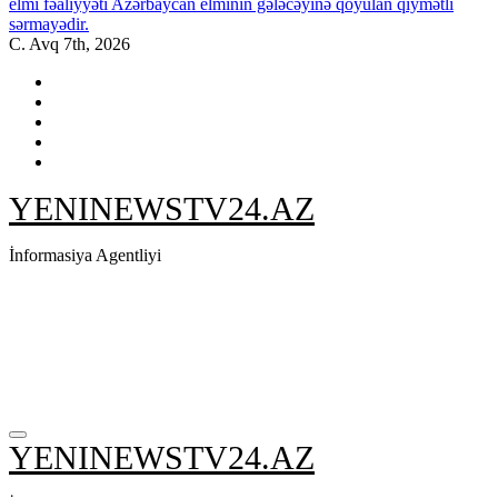
elmi fəaliyyəti Azərbaycan elminin gələcəyinə qoyulan qiymətli
sərmayədir.
C. Avq 7th, 2026
YENINEWSTV24.AZ
İnformasiya Agentliyi
YENINEWSTV24.AZ