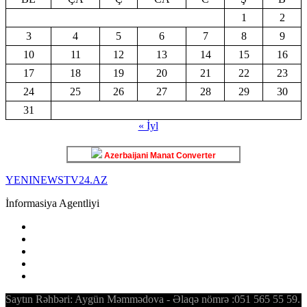
1
2
3
4
5
6
7
8
9
10
11
12
13
14
15
16
17
18
19
20
21
22
23
24
25
26
27
28
29
30
31
« İyl
Azerbaijani Manat Converter
YENINEWSTV24.AZ
İnformasiya Agentliyi
Saytın Rəhbəri: Aygün Məmmədova - Əlaqə nömrə :051 565 55 59.