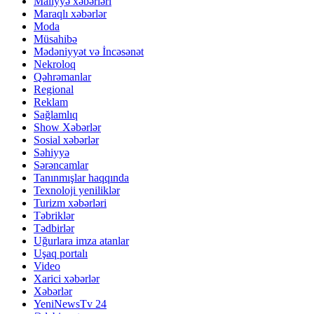
Maliyyə xəbərləri
Maraqlı xəbərlər
Moda
Müsahibə
Mədəniyyət və İncəsənət
Nekroloq
Qəhrəmanlar
Regional
Reklam
Sağlamlıq
Show Xəbərlər
Sosial xəbərlər
Səhiyyə
Sərəncamlar
Tanınmışlar haqqında
Texnoloji yeniliklər
Turizm xəbərləri
Təbriklər
Tədbirlər
Uğurlara imza atanlar
Uşaq portalı
Video
Xarici xəbərlər
Xəbərlər
YeniNewsTv 24