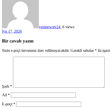
yeninewstv24
6 views
İyn 17, 2026
Bir cavab yazın
Sizin e-poçt ünvanınız dərc edilməyəcəkdir.
Gərəkli sahələr
*
ilə işar
Şərh
*
Ad
*
E-poçt
*