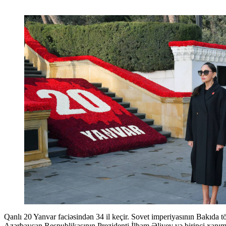
Qanlı 20 Yanvar faciəsindən 34 il keçir. Sovet imperiyasının Bakıda törətdiyi qanlı qırğının 34-cü ildönümü ilə əlaqədar
Azərbaycan Respublikasının Prezidenti İlham Əliyev və birinci xa