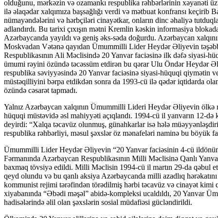
olduğunu, mərkəzin və ozamankı respublika rəhbərlərinin xəyanəti üz
ilə əlaqədar xalqımıza başsağlığı verdi və mətbuat konfransı keçirib B
nümayəndələrini və hərbçiləri cinayətkar, onların dinc əhaliyə tutduqlar
adlandırdı. Bu tarixi çıxışın mətni Kremlin kəskin informasiya bloka
Azərbaycanda yayıldı və geniş əks-səda doğurdu. Azərbaycan xalqının
Moskvadan Vətənə qayıdan Ümummilli Lider Heydər Əliyevin təşəbbü
Respublikasının Ali Məclisində 20 Yanvar faciəsinə ilk dəfə siyasi-hü
ümumi rəyini özündə təcəssüm etdirən bu qərar Ulu Öndər Heydər Əli
respublika səviyyəsində 20 Yanvar faciəsinə siyasi-hüquqi qiymətin ve
müstəqilliyini bərpa etdikdən sonra da 1993-cü ilə qədər iqtidarda olanl
özündə cəsarət tapmadı.
Yalnız Azərbaycan xalqının Ümummilli Lideri Heydər Əliyevin ölkə rə
hüquqi müstəvidə əsl mahiyyəti açıqlandı. 1994-cü il yanvarın 12-d
deyirdi: “Xalqa təcavüz olunmuş, günahkarlar isə hələ müəyyənləşdiril
respublika rəhbərliyi, məsul şəxslər öz mənafeləri naminə bu böyük f
Ümummilli Lider Heydər Əliyevin “20 Yanvar faciəsinin 4-cü ildönümü
Fərmanında Azərbaycan Respublikasının Milli Məclisinə Qanlı Yanvar h
baxmaq tövsiyə edildi. Milli Məclisin 1994-cü il martın 29-da qəbul e
qeyd olundu və bu qanlı aksiya Azərbaycanda milli azadlıq hərəkatını 
kommunist rejimi tərəfindən törədilmiş hərbi təcavüz və cinayət kimi qi
xiyabanında “Əbədi məşəl” abidə-kompleksi ucaldıldı, 20 Yanvar Ümu
hadisələrində əlil olan şəxslərin sosial müdafiəsi gücləndirildi.