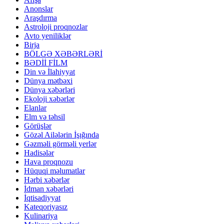
Anonslar
Araşdırma
Astroloji proqnozlar
Avto yeniliklər
Birja
BÖLGƏ XƏBƏRLƏRİ
BƏDİİ FİLM
Din və İlahiyyat
Dünya mətbəxi
Dünya xəbərləri
Ekoloji xəbərlər
Elanlar
Elm və təhsil
Görüşlər
Gözəl Ailələrin İşığında
Gəzməli görməli yerlər
Hadisələr
Hava proqnozu
Hüquqi məlumatlar
Hərbi xəbərlər
İdman xəbərləri
İqtisadiyyat
Kateqoriyasız
Kulinariya