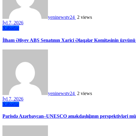
yeninewstv24
2 views
İyl 7, 2026
Xəbərlər
İlham Əliyev ABŞ Senatının Xarici Əlaqələr Komitəsinin üzvünü
yeninewstv24
2 views
İyl 7, 2026
Xəbərlər
Parisdə Azərbaycan–UNESCO əməkdaşlığının perspektivləri müz