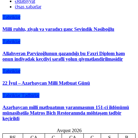
Ədəbiyyat
Əsas xəbərlər
Təbriklər
Milli ruhlu, ziyalı və yaradıcı gənc Sevindik Nəsiboğlu
Təbriklər
Allahverən Pərvizoğlunun qazandığı bu Fəxri Diplom həm
onun indiyədək keçdiyi şərəfli yolun qiymətləndirilməsidir
Təbriklər
22 İyul – Azərbaycan Milli Mətbuat Günü
Təbriklər
Tədbirlər
Azərbaycan milli mətbuatının yaranmasının 151-ci ildönümü
münasibətilə Matros Bich Restoranında möhtəşəm tədbir
keçirildi
Avqust 2026
BE
ÇA
Ç
CA
C
Ş
B