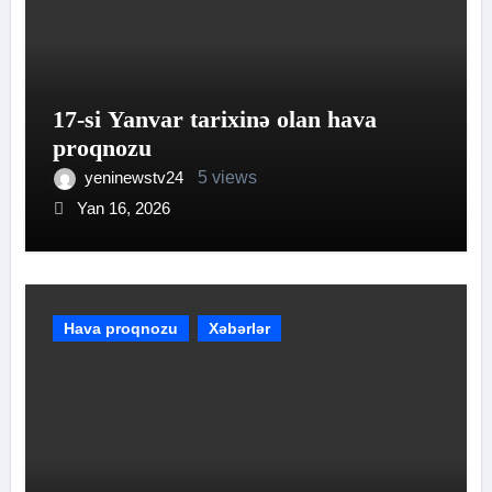
17-si Yanvar tarixinə olan hava
proqnozu
yeninewstv24
5 views
Yan 16, 2026
Hava proqnozu
Xəbərlər