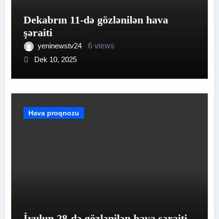
Dekabrın 11-də gözlənilən hava
şəraiti
yeninewstv24
6 views
Dek 10, 2025
Hava proqnozu
İyulun 28-də gözlənilən hava şəraiti