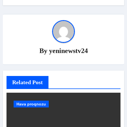
By
yeninewstv24
Related Post
Hava proqnozu