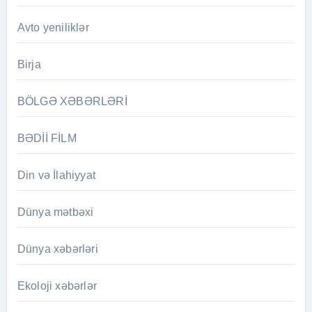
Avto yeniliklər
Birja
BÖLGƏ XƏBƏRLƏRİ
BƏDİİ FİLM
Din və İlahiyyat
Dünya mətbəxi
Dünya xəbərləri
Ekoloji xəbərlər