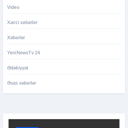
Video
Xarici xəbərlər
Xəbərlər
YeniNewsTv 24
Ədəbiyyat
Əsas xəbərlər