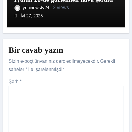
yeninewstv24
2 views
İyl 27, 2025
Bir cavab yazın
Sizin e-poçt ünvanınız dərc edilməyəcəkdir.
Gərəkli
sahələr
*
ilə işarələnmişdir
Şərh
*