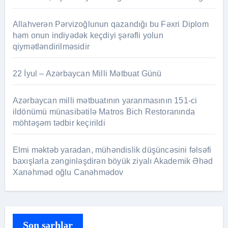
Allahverən Pərvizoğlunun qazandığı bu Fəxri Diplom
həm onun indiyədək keçdiyi şərəfli yolun
qiymətləndirilməsidir
22 İyul – Azərbaycan Milli Mətbuat Günü
Azərbaycan milli mətbuatının yaranmasının 151-ci
ildönümü münasibətilə Matros Bich Restoranında
möhtəşəm tədbir keçirildi
Elmi məktəb yaradan, mühəndislik düşüncəsini fəlsəfi
baxışlarla zənginləşdirən böyük ziyalı Akademik Əhəd
Xanəhməd oğlu Canəhmədov
Son şərhlər