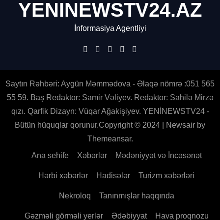
YENINEWSTV24.AZ
İnformasiya Agentliyi
Saytın Rəhbəri: Aygün Məmmədova - Əlaqə nömrə :051 565
55 59. Baş Redaktor: Samir Vəliyev. Redaktor: Sahilə Mirzə
qızı. Qarfik Dizayn: Vüqar Ağakişiyev. YENİNEWSTV24 -
Bütün hüquqlar qorunur.Copyright © 2024
|
Newsair
by
Themeansar
.
Ana sehife
Xəbərlər
Mədəniyyət və İncəsənət
Hərbi xəbərlər
Hadisələr
Turizm xəbərləri
Nekroloq
Tanınmışlar haqqında
Gəzməli görməli yerlər
Ədəbiyyat
Hava proqnozu