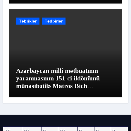
Təbriklər
Tədbirlər
Azərbaycan milli mətbuatının
yaranmasının 151-ci ildönümü
münasibətilə Matros Bich
Restoranında möhtəşəm tədbir
keçirildi