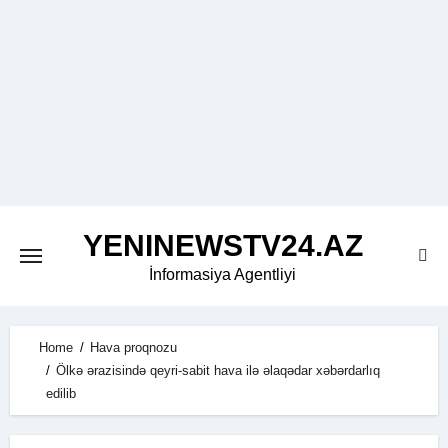
Skip
to
content
YENINEWSTV24.AZ
İnformasiya Agentliyi
Home
Hava proqnozu
Ölkə ərazisində qeyri-sabit hava ilə əlaqədar xəbərdarlıq
edilib