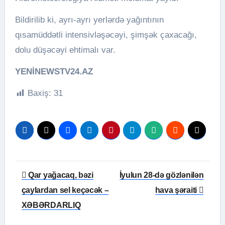
Bildirilib ki, ayrı-ayrı yerlərdə yağıntının
qısamüddətli intensivləşəcəyi, şimşək çaxacağı,
dolu düşəcəyi ehtimalı var.
YENİNEWSTV24.AZ
Baxiş:
31
Yazı
Qar yağacaq, bəzi
İyulun 28-də gözlənilən
naviqasiyası
çaylardan sel keçəcək –
hava şəraiti
XƏBƏRDARLIQ