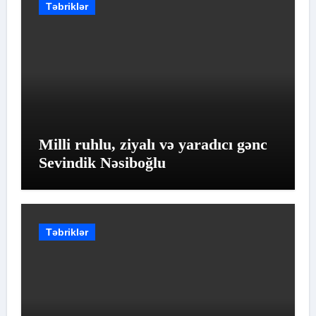
Təbriklər
Milli ruhlu, ziyalı və yaradıcı gənc
Sevindik Nəsiboğlu
Təbriklər