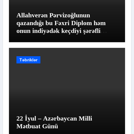
Allahverən Pərvizoğlunun
qazandığı bu Fəxri Diplom həm
onun indiyədək keçdiyi şərəfli
yolun qiymətləndirilməsidir
Təbriklər
22 İyul – Azərbaycan Milli
Mətbuat Günü