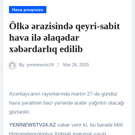
Hava proqnozu
Ölkə ərazisində qeyri-sabit
hava ilə əlaqədar
xəbərdarlıq edilib
By
yeninewstv24
Mar 26, 2025
Azərbaycanın rayonlarında martın 27-də gündüz
hava şəraitinin bəzi yerlərdə arabir yağıntılı olacağı
gözlənilir.
YENİNEWSTV24.AZ
xəbər verir ki, bu barədə Milli
Hidrometeorologiya Xidməti məlumat yayıb.