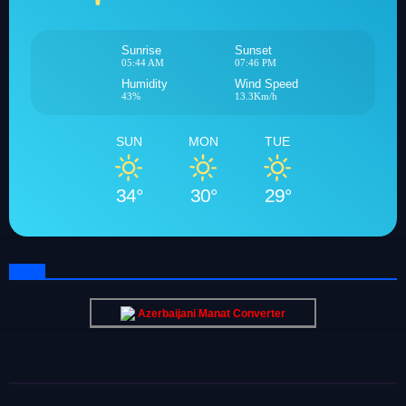
Sunrise
Sunset
05:44 AM
07:46 PM
Humidity
Wind Speed
43%
13.3Km/h
SUN
MON
TUE
34°
30°
29°
Azerbaijani Manat Converter