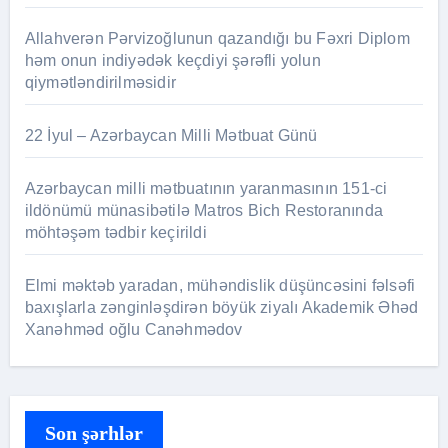
Allahverən Pərvizoğlunun qazandığı bu Fəxri Diplom
həm onun indiyədək keçdiyi şərəfli yolun
qiymətləndirilməsidir
22 İyul – Azərbaycan Milli Mətbuat Günü
Azərbaycan milli mətbuatının yaranmasının 151-ci
ildönümü münasibətilə Matros Bich Restoranında
möhtəşəm tədbir keçirildi
Elmi məktəb yaradan, mühəndislik düşüncəsini fəlsəfi
baxışlarla zənginləşdirən böyük ziyalı Akademik Əhəd
Xanəhməd oğlu Canəhmədov
Son şərhlər