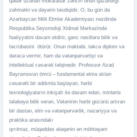
qədər uzanan mükafatlar zənciri onun qazandığı
zəhmətin və dəyərin təsdiqidir. O, bu gün də
Azərbaycan Milli Elmlər Akademiyası nəzdində
Respublika Seysmoloji Xidmət Mərkəzində
fəaliyyətini davam etdirir, gənc nəsillərə bilik və
təcrübəsini ötürür. Onun məktəbi, təkcə diplom və
dərəcə vermir, həm də vətənpərvərliyi və
intellektual cəsarəti təlqinedir. Professor Azad
Bayramovun ömrü – fundamental elmə atılan
cəsarətli bir addımla başlayan, hərbi
texnologiyaların inkişafı ilə davam edən, minlərlə
tələbəyə bilik verən, Vətəninin hərbi gücünü artıran
bir dastan, elm və vətənpərvərlik, nəzəriyyə və
praktika arasındakı
qırılmaz, müqəddəs əlaqənin ən möhtəşəm