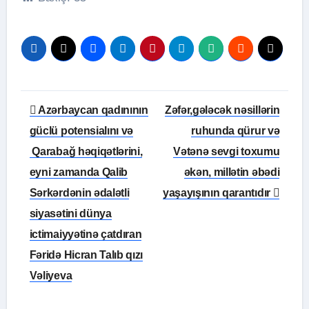
Yazı
Azərbaycan qadınının
Zəfər,gələcək nəsillərin
naviqasiyası
güclü potensialını və
ruhunda qürur və
Qarabağ həqiqətlərini,
Vətənə sevgi toxumu
eyni zamanda Qalib
əkən, millətin əbədi
Sərkərdənin ədalətli
yaşayışının qarantıdır
siyasətini dünya
ictimaiyyətinə çatdıran
Fəridə Hicran Talıb qızı
Vəliyeva