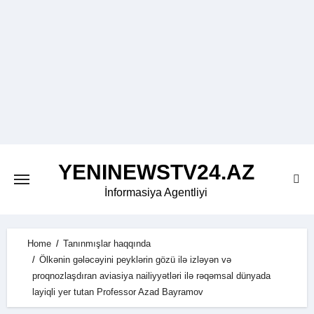
Skip
to
content
YENINEWSTV24.AZ
İnformasiya Agentliyi
Home
Tanınmışlar haqqında
Ölkənin gələcəyini peyklərin gözü ilə izləyən və
proqnozlaşdıran aviasiya nailiyyətləri ilə rəqəmsal dünyada
layiqli yer tutan Professor Azad Bayramov