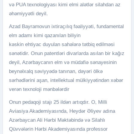
və PUA texnologiyası kimi elmi alətlər silahdan az
əhəmiyyətli deyil.
Azad Bayramovun ixtiraçılıq fəaliyyəti, fundamental
elm adamı kimi qazanılan biliyin
kəskin ehtiyac duyulan sahələrə tətbiq edilməsi
sənətidir. Onun patentləri divarlarda asılan bir kağız
deyil, Azərbaycanın elm və müdafiə sənayesinin
beynəlxalq səviyyədə tanınan, dəyəri ölkə
sərhədlərini aşan, intellektual mülkiyyətindən xəbər
verən texnoloji mənbələrdir
​Onun pedaqoji stajı 25 ildən artıqdır. O, Milli
Aviasiya Akademiyasında, Heydər Əliyev adına
Azərbaycan Ali Hərbi Məktəbində və Silahlı
Qüvvələrin Hərbi Akademiyasında professor