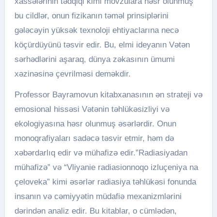
xassələrinin tədqiqi kimi mövzulara həsr olunmuş
bu cildlər, onun fizikanın təməl prinsiplərini
gələcəyin yüksək texnoloji ehtiyaclarına necə
köçürdüyünü təsvir edir. Bu, elmi ideyanın Vətən
sərhədlərini aşaraq, dünya zəkasının ümumi
xəzinəsinə çevrilməsi deməkdir.
Professor Bayramovun kitabxanasının ən strateji və
emosional hissəsi Vətənin təhlükəsizliyi və
ekologiyasına həsr olunmuş əsərlərdir. Onun
monoqrafiyaları sadəcə təsvir etmir, həm də
xəbərdarlıq edir və mühafizə edir.”Radiasiyadan
mühafizə” və “Vliyanie radiasionnoqo izluçeniya na
çeloveka” kimi əsərlər radiasiya təhlükəsi fonunda
insanın və cəmiyyətin müdafiə mexanizmlərini
dərindən analiz edir. Bu kitablar, o cümlədən,