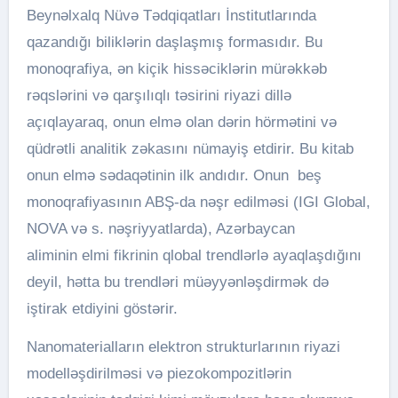
Beynəlxalq Nüvə Tədqiqatları İnstitutlarında
qazandığı biliklərin daşlaşmış formasıdır. Bu
monoqrafiya, ən kiçik hissəciklərin mürəkkəb
rəqslərini və qarşılıqlı təsirini riyazi dillə
açıqlayaraq, onun elmə olan dərin hörmətini və
qüdrətli analitik zəkasını nümayiş etdirir. Bu kitab
onun elmə sədaqətinin ilk andıdır. Onun beş
monoqrafiyasının ABŞ-da nəşr edilməsi (IGI Global,
NOVA və s. nəşriyyatlarda), Azərbaycan
aliminin elmi fikrinin qlobal trendlərlə ayaqlaşdığını
deyil, hətta bu trendləri müəyyənləşdirmək də
iştirak etdiyini göstərir.
Nanomaterialların elektron strukturlarının riyazi
modelləşdirilməsi və piezokompozitlərin