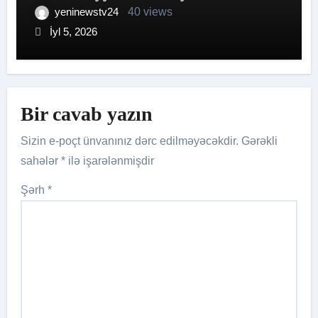
gələcəyinə qoyulan qiymətli
yeninewstv24
40 views
sərmayədir.
İyl 5, 2026
Bir cavab yazın
Sizin e-poçt ünvanınız dərc edilməyəcəkdir.
Gərəkli
sahələr
*
ilə işarələnmişdir
Şərh
*