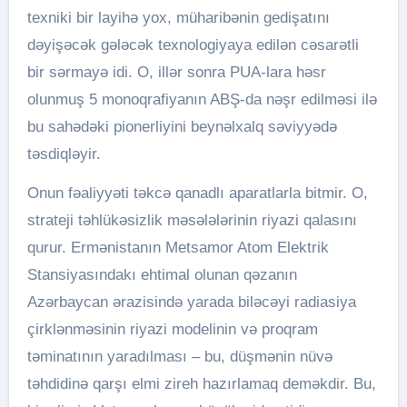
texniki bir layihə yox, müharibənin gedişatını
dəyişəcək gələcək texnologiyaya edilən cəsarətli
bir sərmayə idi. O, illər sonra PUA-lara həsr
olunmuş 5 monoqrafiyanın ABŞ-da nəşr edilməsi ilə
bu sahədəki pionerliyini beynəlxalq səviyyədə
təsdiqləyir.
Onun fəaliyyəti təkcə qanadlı aparatlarla bitmir. O,
strateji təhlükəsizlik məsələlərinin riyazi qalasını
qurur. Ermənistanın Metsamor Atom Elektrik
Stansiyasındakı ehtimal olunan qəzanın
Azərbaycan ərazisində yarada biləcəyi radiasiya
çirklənməsinin riyazi modelinin və proqram
təminatının yaradılması – bu, düşmənin nüvə
təhdidinə qarşı elmi zireh hazırlamaq deməkdir. Bu,