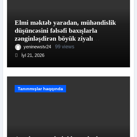
Elmi məktəb yaradan, mühəndislik
düşüncəsini fəlsəfi baxışlarla
zənginləşdirən böyük ziyalı
Akademik Əhəd Xanəhməd oğlu
yeninewstv24
99 views
Canəhmədov
İyl 21, 2026
Tanınmışlar haqqında