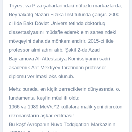
Triyest və Piza şəhərlərindəki nüfuzlu mərkəzlərdə,
Beynəlxalq Nəzəri Fizika İnstitutunda çalışır. 2000-
ci ildə Bakı Dövlət Universitetində doktorluq
dissertasiyasını müdafiə edərək elm sahəsindəki
mövqeyini daha da möhkəmləndirir. 2015-ci ildə
professor almi adını alıb. Şəkil 2-də Azad
Bayramova Ali Attestasiya Komissiyanın sədri
akademik Arif Mextiyev tərəfindən professor
diplomu verilməsi əks olunub.
Məhz burada, ən kiçik zərrəciklərin dünyasında, o,
fundamental kəşfin müəllifi oldu:
1966 və 1989 MeV/c^2 kütlələrə malik yeni diproton
rezonansların aşkar edilməsi!
Bu kəşf Avropanın Nüvə Tədqiqatları Mərkəzinin