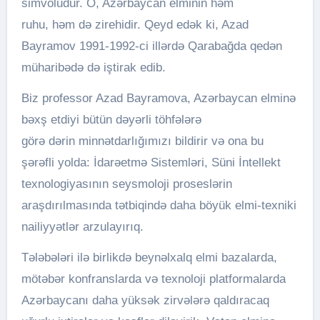
simvoludur. O, Azərbaycan elminin həm
ruhu, həm də zirehidir. Qeyd edək ki, Azad
Bayramov 1991-1992-ci illərdə Qarabağda qedən
müharibədə də iştirak edib.
Biz professor Azad Bayramova, Azərbaycan elminə
bəxş etdiyi bütün dəyərli töhfələrə
görə dərin minnətdarlığımızı bildirir və ona bu
şərəfli yolda: İdarəetmə Sistemləri, Süni İntellekt
texnologiyasının seysmoloji proseslərin
araşdırılmasında tətbiqində daha böyük elmi-texniki
nailiyyətlər arzulayırıq.
Tələbələri ilə birlikdə beynəlxalq elmi bazalarda,
mötəbər konfranslarda və texnoloji platformalarda
Azərbaycanı daha yüksək zirvələrə qaldıracaq