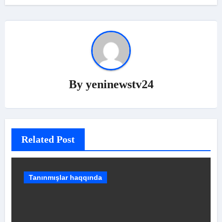
By
yeninewstv24
Related Post
Tanınmışlar haqqında