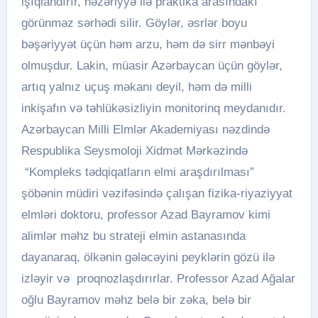
işıqlandırır, nəzəriyyə ilə praktika arasındakı
görünməz sərhədi silir. Göylər, əsrlər boyu
bəşəriyyət üçün həm arzu, həm də sirr mənbəyi
olmuşdur. Lakin, müasir Azərbaycan üçün göylər,
artıq yalnız uçuş məkanı deyil, həm də milli
inkişafın və təhlükəsizliyin monitorinq meydanıdır.
Azərbaycan Milli Elmlər Akademiyası nəzdində
Respublika Seysmoloji Xidmət Mərkəzində
“Kompleks tədqiqatların elmi araşdırılması”
şöbənin müdiri vəzifəsində çalışan fizika-riyaziyyat
elmləri doktoru, professor Azad Bayramov kimi
alimlər məhz bu strateji elmin astanasında
dayanaraq, ölkənin gələcəyini peyklərin gözü ilə
izləyir və proqnozlaşdırırlar. Professor Azad Ağalar
oğlu Bayramov məhz belə bir zəka, belə bir