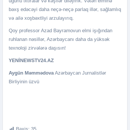
uğurlu ixtiralar və kəşflər diləyirik. Vətən elminə
bəxş edəcəyi daha neçə-neçə parlaq illər, sağlamlıq
və ailə xoşbəxtliyi arzulayırıq.
Qoy professor Azad Bayramovun elmi işığından
ruhlanan nəsillər, Azərbaycanı daha da yüksək
texnoloji zirvələrə daşısın!
YENİNEWSTV24.AZ
Aygün Məmmədova
Azərbaycan Jurnalistlər
Birliyinin üzvü
Baxiş:
35