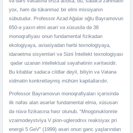
və dərs vəsaitinə imza atıbsa, bu, sadəcə zəhmətin
yox, həm də tükənməz bir elmi missiyanın
sübutudur. Professor Azad Ağalar oğlu Bayramovun
650-ə yaxın elmi əsəri və xüsusilə də 38
monoqrafiyası onun fundamental fizikadan
ekologiyaya, aviasiyadan hərbi texnologiyaya,
idarəetmə sisyemləri və Süni İntellekt texnologiyası
qədər uzanan intellektual səyahətinin xəritəsidir.
Bu kitablar sadəcə cildlər deyil, biliyin və Vətənə
xidmətin konkretləşmiş mühüm kapitallarıdır.
Professor Bayramovun monoqrafiyaları içərisində
ilk nəfəs alan əsərlər fundamental elmə, xüsusən
də nüvə fizikasına həsr olunub. “Mnogonuklonnie
vzaimodeystviya V pion-uglerodnıx reaksiyax pri
energii 5 GeV” (1999) əsəri onun gənc yaşlarından