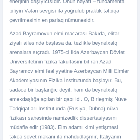
enerjinin daşıyıcısıdır. Onun həyatı – fundamental
biliyin Vətən sevgisi ilə yoğrulub praktik tətbiqə
çevrilməsinin ən parlaq nümunəsidir.
Azad Bayramovun elmi macərası Bakıda, elitar
ziyalı ailəsində başlasa da, tezliklə beynəlxalq
arenalara sıçradı. 1975-ci ildə Azərbaycan Dövlət
Universitetinin fizika fakültəsini bitirən Azad
Bayramov elmi fəaliyyətinə Azərbaycan Milli Elmlər
Akademiyasının Fizika İnstitutunda başlayır. Bu,
sadəcə bir başlanğıc deyil, həm də beynəlxalq
əməkdaşlığa açılan bir qapı idi. O, Birləşmiş Nüvə
Tədqiqatları İnstitutunda (Rusiya, Dubna) nüvə
fizikası sahəsində namizədlik dissertasiyasını
müdafiə edir (1983). Elm adamı kimi yetişməsi
təkcə sovet məkanı ilə məhdudlaşmır, İtaliyanın