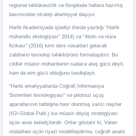
regional təhlükəsizlik və fövqəladə hallara hazırlıq
baxımından strateji əhəmiyyət daşıyır.
Hərbi Akademiyada işlədiyi illərdə yazdığı “Hərbi
mühəndis ekologiyası” 2014) və “Atom və nüvə
fizikası” (2016) kimi dərs vəsaitləri gələcək
zabitlərin texnoloji təfəkkürünü formalaşdırır. Bu
cildlər müasir müharibənin sadəcə atəş gücü deyil,
həm də elm gücü olduğunu təsdiqləyir.
“Hərbi əməliyyatlarda Coğrafi İnformasiya
Sistemləri texnologiyası” və pilotsuz uçuş
aparatlarının tətbiqinə həsr olunmuş xarici nəşrlər
(IGI-Global Publ.) isə müasir döyüş strategiyası
üçün əsas bələdçilərdir. Onlar göstərir ki, Vətən
müdafiəsi üçün riyazi modelləşdirmə, coğrafi analiz