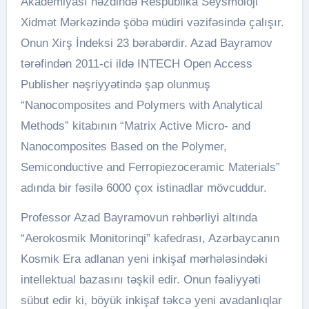
Akademiyası nəzdində Respublika Seysmoloji
Xidmət Mərkəzində şöbə müdiri vəzifəsində çalışır.
Onun Xirş İndeksi 23 bərabərdir. Azad Bayramov
tərəfindən 2011-ci ildə INTECH Open Access
Publisher nəşriyyətində şap olunmuş
“Nanocomposites and Polymers with Analytical
Methods” kitabının “Matrix Active Micro- and
Nanocomposites Based on the Polymer,
Semiconductive and Ferropiezoceramic Materials”
adında bir fəsilə 6000 çox istinadlar mövcuddur.
Professor Azad Bayramovun rəhbərliyi altında
“Aerokosmik Monitorinqi” kafedrası, Azərbaycanın
Kosmik Era adlanan yeni inkişaf mərhələsindəki
intellektual bazasını təşkil edir. Onun fəaliyyəti
sübut edir ki, böyük inkişaf təkcə yeni avadanlıqlar