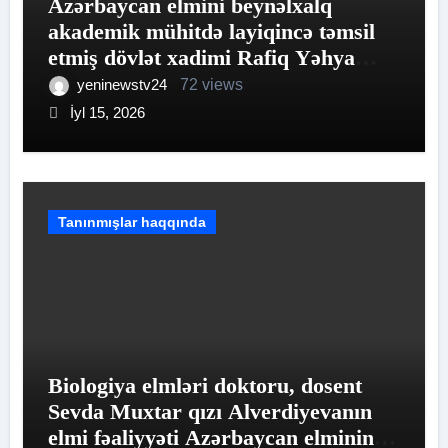
Azərbaycan elmini beynəlxalq
akademik mühitdə layiqincə təmsil
etmiş dövlət xadimi Rafiq Yəhya
oğlu Əliyev
yeninewstv24
72 views
İyl 15, 2026
Tanınmışlar haqqında
Biologiya elmləri doktoru, dosent
Sevda Muxtar qızı Alverdiyevanın
elmi fəaliyyəti Azərbaycan elminin