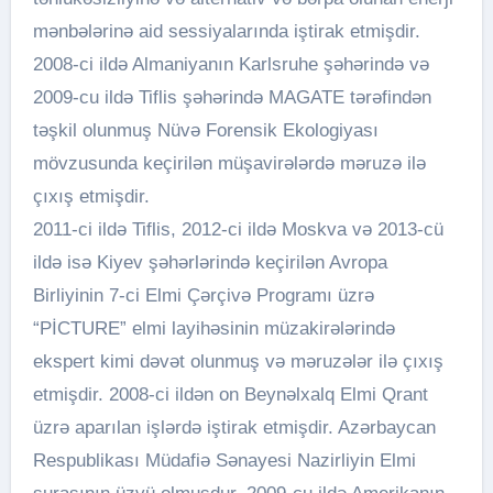
mənbələrinə aid sessiyalarında iştirak etmişdir.
2008-ci ildə Almaniyanın Karlsruhe şəhərində və
2009-cu ildə Tiflis şəhərində MAGATE tərəfindən
təşkil olunmuş Nüvə Forensik Ekologiyası
mövzusunda keçirilən müşavirələrdə məruzə ilə
çıxış etmişdir.
2011-ci ildə Tiflis, 2012-ci ildə Moskva və 2013-cü
ildə isə Kiyev şəhərlərində keçirilən Avropa
Birliyinin 7-ci Elmi Çərçivə Programı üzrə
“PİCTURE” elmi layihəsinin müzakirələrində
ekspert kimi dəvət olunmuş və məruzələr ilə çıxış
etmişdir. 2008-ci ildən on Beynəlxalq Elmi Qrant
üzrə aparılan işlərdə iştirak etmişdir. Azərbaycan
Respublikası Müdafiə Sənayesi Nazirliyin Elmi