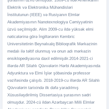
şurasının üzvü olmuşdur. 2009-cu ildə Amerikanın
Elektrik və Elektronika Mühəndisləri
İnstitutunun (IEEE) və Rusiyanın Elmlər
Akademiyasının Nanotexnologiya Cəmiyyətinin
üzvü seçilmişdir. Alim 2009-cu ildə yüksək elmi
nəticələrinə görə İngiltərənin Kembric
Universitetinin Beynəlxalq Biblioqrafik Mərkəzinin
medalı ilə təltif olunmuş və onun adı mərkəzin
ensiklopediyasına daxil edilmişdir.2014-2021-ci
illərdə AR Silahlı Qüvvələrin Hərbi Akademiyasında
Adyunktura və Elmi İşlər şöbəsində professor
vəzifəsində çalışıb. 2018-2019-cu illərdə AR Silahlı
Qüvvələrin tarixində ilk dəfə yaradılmış
Xüsusiləşdirilmiş Dissertasiya şurasının sədri
olmuşdur. 2024-cü ildən Azərbaycan Milli Elmlər