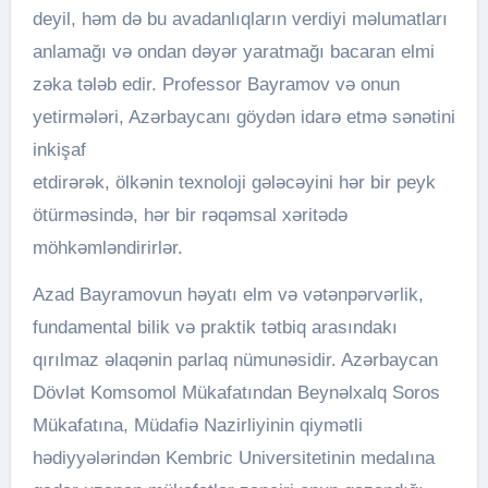
deyil, həm də bu avadanlıqların verdiyi məlumatları
anlamağı və ondan dəyər yaratmağı bacaran elmi
zəka tələb edir. Professor Bayramov və onun
yetirmələri, Azərbaycanı göydən idarə etmə sənətini
inkişaf
etdirərək, ölkənin texnoloji gələcəyini hər bir peyk
ötürməsində, hər bir rəqəmsal xəritədə
möhkəmləndirirlər.
​Azad Bayramovun həyatı elm və vətənpərvərlik,
fundamental bilik və praktik tətbiq arasındakı
qırılmaz əlaqənin parlaq nümunəsidir. Azərbaycan
Dövlət Komsomol Mükafatından Beynəlxalq Soros
Mükafatına, Müdafiə Nazirliyinin qiymətli
hədiyyələrindən Kembric Universitetinin medalına