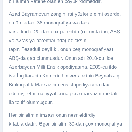
bir alimin Vətənə olan ən böyük xidmətidir.
Azad Bayramovun zəngin irsi yüzlərlə elmi əsərdə,
o cümlədən, 38 monoqrafiya və dərs
vəsaitində, 20-dən çox patentdə (o cümlədən, ABŞ
və Avrasiya patentlərində) öz əksini
tapır. Təsadüfi deyil ki, onun beş monoqrafiyası
ABŞ-da çap olunmuşdur. Onun adı 2010-cu ildə
Azərbaycan Milli Ensiklopediyasına, 2009-cu ildə
isə İngiltərənin Kembric Universitetinin Beynəlxalq
Biblioqrafik Mərkəzinin ensiklopediyasına daxil
edilmiş, elmi nailiyyətlərinə görə mərkəzin medalı
ilə təltif olunmuşdur.
Hər bir alimin imzası onun nəşr etdirdiyi
kitablardadır. Əgər bir alim 30-dan çox monoqrafiya