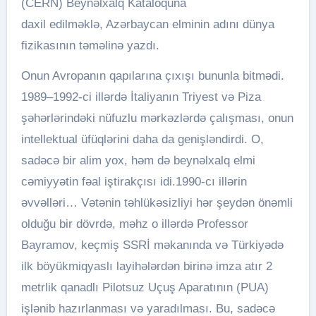
(CERN) Beynəlxalq Kataloquna
daxil edilməklə, Azərbaycan elminin adını dünya
fizikasının təməlinə yazdı.
Onun Avropanın qapılarına çıxışı bununla bitmədi.
1989–1992-ci illərdə İtaliyanın Triyest və Piza
şəhərlərindəki nüfuzlu mərkəzlərdə çalışması, onun
intellektual üfüqlərini daha da genişləndirdi. O,
sadəcə bir alim yox, həm də beynəlxalq elmi
cəmiyyətin fəal iştirakçısı idi.1990-cı illərin
əvvəlləri… Vətənin təhlükəsizliyi hər şeydən önəmli
olduğu bir dövrdə, məhz o illərdə Professor
Bayramov, keçmiş SSRİ məkanında və Türkiyədə
ilk böyükmiqyaslı layihələrdən birinə imza atır 2
metrlik qanadlı Pilotsuz Uçuş Aparatının (PUA)
işlənib hazırlanması və yaradılması. Bu, sadəcə