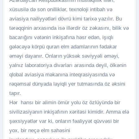
Azərbaycan Respublikasının müstəqillik illəri,
xüsusilə də son onilliklər, texnoloji intibah və
aviasiya nailiyyətləri dövrü kimi tarixə yazılır. Bu
tərəqqinin arxasında isə illərdir öz zəkasını, bilik və
bacarığını vətənin inkişafına həsr edən, işıqlı
gələcəyə körpü quran elm adamlarının fədakar
əməyi dayanır. Onların yüksək səviyyəli əməyi,
yalnız laboratoriya divarları arasında deyil, ölkənin
qlobal aviasiya məkanına inteqrasiyasında və
rəqəmsal dünyada layiqli yer tutmasında öz əksini
tapır.
Hər hansı bir alimin ömür yolu öz özlüyündə bir
sivilizasiyanın inkişafının xəritəsi kimidir. Amma elə
şəxsiyyətlər var ki, onların fəaliyyət qüvvəsi bir
yox, bir neçə elm sahəsini