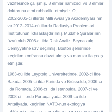
vəzifəsində çalışmış, 8 elmlər namizədi və 3 elmlər
doktoruna elmi rəhbərlik etmişdir. O,
2002-2005-ci illərdə Milli Aviasiya Akademiyası nın
və 2012–2014-cü illərdə Radiasiya Problemləri
İnstitutunun İxtisaslaşdırılmış Müdafiə Şuralarının
üzvü olub.2008-ci ildə Risk Analizi Beynəlxalq
Cəmiyyətinə üzv seçilmiş, Boston şəhərində
keçirilən konfransa dəvət almış və məruzə ilə çıxış
etmişdir.
1983-cü ildə Leyptsiq Universitetində, 2002-ci ildə
Bakıda, 2005-ci ildə Parisdə və Brüsseldə, 2006-cı
ildə Romada, 2006-cı ildə İstanbulda, 2007-ci və
2008-ci illərdə Portuqaliyada, 2009-cu ildə
Antaliyada. keçirilən NATO-nun ekologiya
təhlükəsizliyinə və alternativ və bərpa olunan enerji