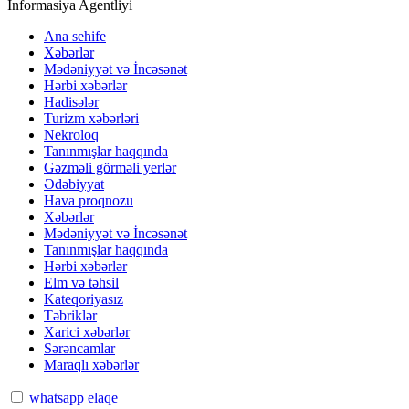
İnformasiya Agentliyi
Ana sehife
Xəbərlər
Mədəniyyət və İncəsənət
Hərbi xəbərlər
Hadisələr
Turizm xəbərləri
Nekroloq
Tanınmışlar haqqında
Gəzməli görməli yerlər
Ədəbiyyat
Hava proqnozu
Xəbərlər
Mədəniyyət və İncəsənət
Tanınmışlar haqqında
Hərbi xəbərlər
Elm və təhsil
Kateqoriyasız
Təbriklər
Xarici xəbərlər
Sərəncamlar
Maraqlı xəbərlər
whatsapp elaqe