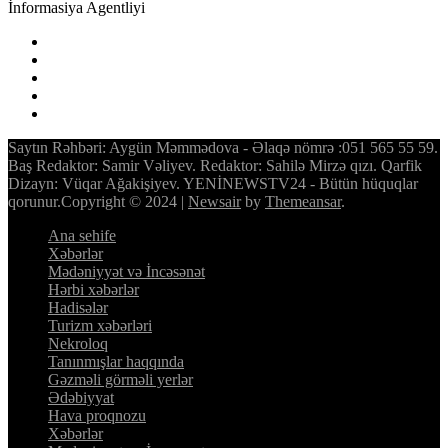
İnformasiya Agentliyi
Saytın Rəhbəri: Aygün Məmmədova - Əlaqə nömrə :051 565 55 59.
Baş Redaktor: Samir Vəliyev. Redaktor: Sahilə Mirzə qızı. Qarfik
Dizayn: Vüqar Ağakişiyev. YENİNEWSTV24 - Bütün hüquqlar
qorunur.Copyright © 2024
|
Newsair
by
Themeansar
.
Ana sehife
Xəbərlər
Mədəniyyət və İncəsənət
Hərbi xəbərlər
Hadisələr
Turizm xəbərləri
Nekroloq
Tanınmışlar haqqında
Gəzməli görməli yerlər
Ədəbiyyat
Hava proqnozu
Xəbərlər