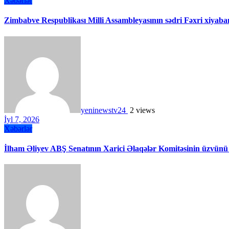
Xəbərlər
Zimbabve Respublikası Milli Assambleyasının sədri Fəxri xiyaban
yeninewstv24
2 views
İyl 7, 2026
Xəbərlər
İlham Əliyev ABŞ Senatının Xarici Əlaqələr Komitəsinin üzvünü