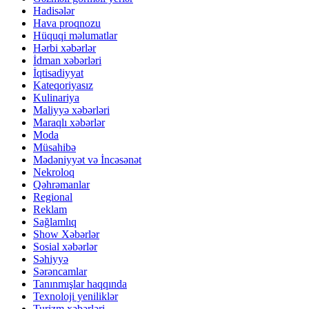
Hadisələr
Hava proqnozu
Hüquqi məlumatlar
Hərbi xəbərlər
İdman xəbərləri
İqtisadiyyat
Kateqoriyasız
Kulinariya
Maliyyə xəbərləri
Maraqlı xəbərlər
Moda
Müsahibə
Mədəniyyət və İncəsənət
Nekroloq
Qəhrəmanlar
Regional
Reklam
Sağlamlıq
Show Xəbərlər
Sosial xəbərlər
Səhiyyə
Sərəncamlar
Tanınmışlar haqqında
Texnoloji yeniliklər
Turizm xəbərləri