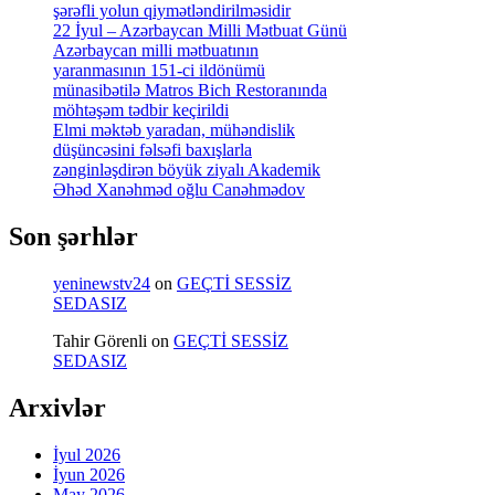
şərəfli yolun qiymətləndirilməsidir
22 İyul – Azərbaycan Milli Mətbuat Günü
Azərbaycan milli mətbuatının
yaranmasının 151-ci ildönümü
münasibətilə Matros Bich Restoranında
möhtəşəm tədbir keçirildi
Elmi məktəb yaradan, mühəndislik
düşüncəsini fəlsəfi baxışlarla
zənginləşdirən böyük ziyalı Akademik
Əhəd Xanəhməd oğlu Canəhmədov
Son şərhlər
yeninewstv24
on
GEÇTİ SESSİZ
SEDASIZ
Tahir Görenli
on
GEÇTİ SESSİZ
SEDASIZ
Arxivlər
İyul 2026
İyun 2026
May 2026