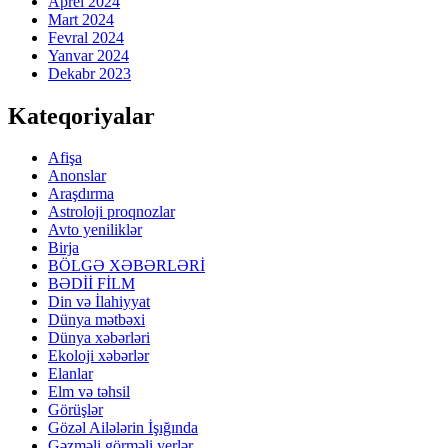
Aprel 2024
Mart 2024
Fevral 2024
Yanvar 2024
Dekabr 2023
Kateqoriyalar
Afişa
Anonslar
Araşdırma
Astroloji proqnozlar
Avto yeniliklər
Birja
BÖLGƏ XƏBƏRLƏRİ
BƏDİİ FİLM
Din və İlahiyyat
Dünya mətbəxi
Dünya xəbərləri
Ekoloji xəbərlər
Elanlar
Elm və təhsil
Görüşlər
Gözəl Ailələrin İşığında
Gəzməli görməli yerlər