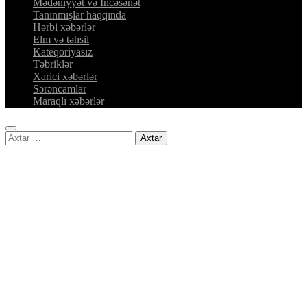
Mədəniyyət və İncəsənət
Tanınmışlar haqqında
Hərbi xəbərlər
Elm və təhsil
Kateqoriyasız
Təbriklər
Xarici xəbərlər
Sərəncamlar
Maraqlı xəbərlər
Axtarış: