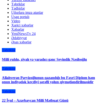
Təbriklər
Tədbirlər
Uğurlara imza atanlar
Uşaq portalı
Video
Xarici xəbərlər
Xəbərlər
YeniNewsTv 24
Ədəbiyyat
Əsas xəbərlər
Təbriklər
Milli ruhlu, ziyalı və yaradıcı gənc Sevindik Nəsiboğlu
Təbriklər
Allahverən Pərvizoğlunun qazandığı bu Fəxri Diplom həm
onun indiyədək keçdiyi şərəfli yolun qiymətləndirilməsidir
Təbriklər
22 İyul – Azərbaycan Milli Mətbuat Günü