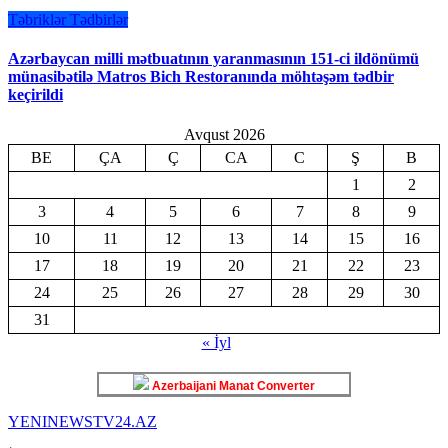
Təbriklər
Tədbirlər
Azərbaycan milli mətbuatının yaranmasının 151-ci ildönümü
münasibətilə Matros Bich Restoranında möhtəşəm tədbir
keçirildi
Avqust 2026
BE
ÇA
Ç
CA
C
Ş
B
1
2
3
4
5
6
7
8
9
10
11
12
13
14
15
16
17
18
19
20
21
22
23
24
25
26
27
28
29
30
31
« İyl
Azerbaijani Manat Converter
YENINEWSTV24.AZ