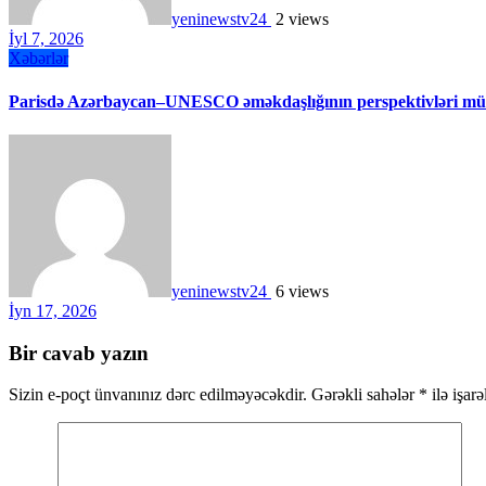
yeninewstv24
2 views
İyl 7, 2026
Xəbərlər
Parisdə Azərbaycan–UNESCO əməkdaşlığının perspektivləri müz
yeninewstv24
6 views
İyn 17, 2026
Bir cavab yazın
Sizin e-poçt ünvanınız dərc edilməyəcəkdir.
Gərəkli sahələr
*
ilə işar