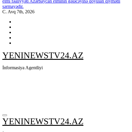
elmi fəaliyyəti Azərbaycan elminin gələcəyinə qoyulan qiymətli
sərmayədir.
C. Avq 7th, 2026
YENINEWSTV24.AZ
İnformasiya Agentliyi
YENINEWSTV24.AZ