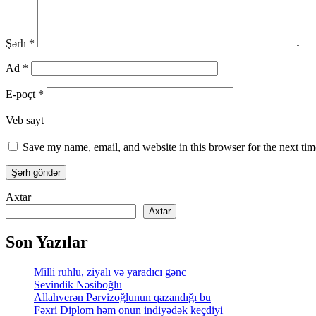
Şərh
*
Ad
*
E-poçt
*
Veb sayt
Save my name, email, and website in this browser for the next ti
Axtar
Axtar
Son Yazılar
Milli ruhlu, ziyalı və yaradıcı gənc
Sevindik Nəsiboğlu
Allahverən Pərvizoğlunun qazandığı bu
Fəxri Diplom həm onun indiyədək keçdiyi