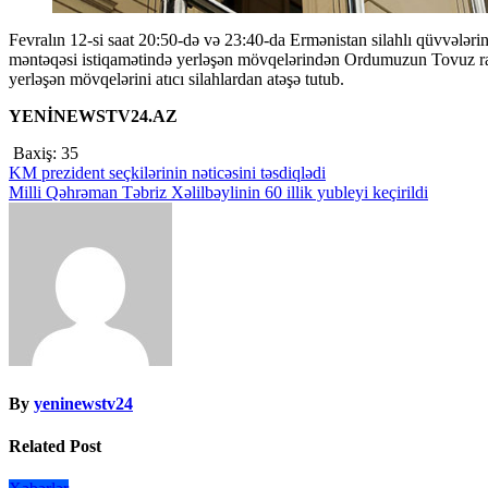
Fevralın 12-si saat 20:50-də və 23:40-da Ermənistan silahlı qüvvələrinin bölmələri Tovuzqala rayonunun Çinarlı yaşayış
məntəqəsi istiqamətində yerləşən mövqelərindən Ordumuzun Tovuz r
yerləşən mövqelərini atıcı silahlardan atəşə tutub.
YENİNEWSTV24.AZ
Baxiş:
35
Yazı
KM prezident seçkilərinin nəticəsini təsdiqlədi
Milli Qəhrəman Təbriz Xəlilbəylinin 60 illik yubleyi keçirildi
naviqasiyası
By
yeninewstv24
Related Post