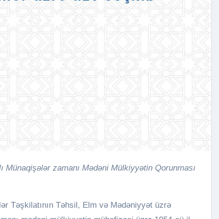
tlər Təşkilatının Təhsil, Elm və Mədəniyyət üzrə