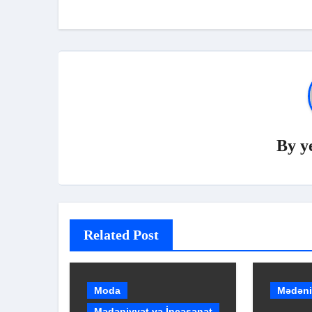
By
y
Related Post
Moda
Mədəni
Mədəniyyət və İncəsənət