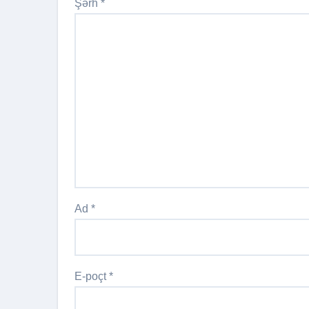
Şərh
*
Ad
*
E-poçt
*