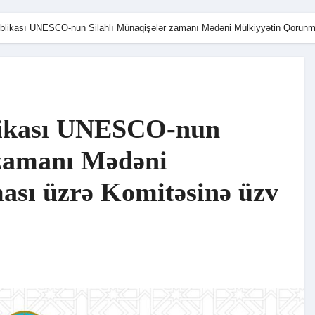
likası UNESCO-nun Silahlı Münaqişələr zamanı Mədəni Mülkiyyətin Qorunma
likası UNESCO-nun
 zamanı Mədəni
sı üzrə Komitəsinə üzv