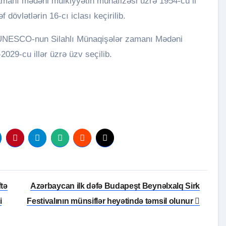
manı mədəni mülkiyyətin mühafizəsi üzrə 1954-cü il
dövlətlərin 16-cı iclası keçirilib.
 UNESCO-nun Silahlı Münaqişələr zamanı Mədəni
029-cu illər üzrə üzv seçilib.
ftə
Azərbaycan ilk dəfə Budapeşt Beynəlxalq Sirk
i
Festivalının münsiflər heyətində təmsil olunur