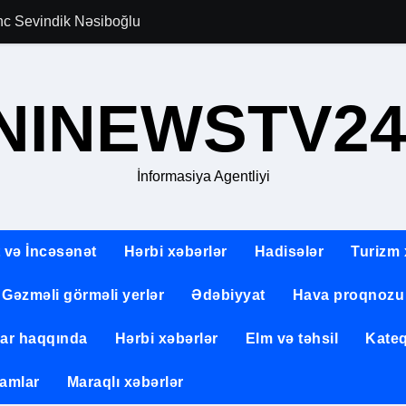
gənc Sevindik Nəsiboğlu
Allahverən Pərvi
NINEWSTV24
İnformasiya Agentliyi
 və İncəsənət
Hərbi xəbərlər
Hadisələr
Turizm 
Gəzməli görməli yerlər
Ədəbiyyat
Hava proqnozu
lar haqqında
Hərbi xəbərlər
Elm və təhsil
Kateq
amlar
Maraqlı xəbərlər