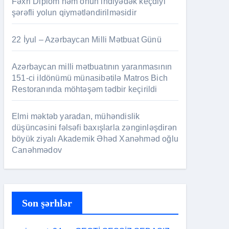
Fəxri Diplom həm onun indiyədək keçdiyi
şərəfli yolun qiymətləndirilməsidir
22 İyul – Azərbaycan Milli Mətbuat Günü
Azərbaycan milli mətbuatının yaranmasının
151-ci ildönümü münasibətilə Matros Bich
Restoranında möhtəşəm tədbir keçirildi
Elmi məktəb yaradan, mühəndislik
düşüncəsini fəlsəfi baxışlarla zənginləşdirən
böyük ziyalı Akademik Əhəd Xanəhməd oğlu
Canəhmədov
Son şərhlər