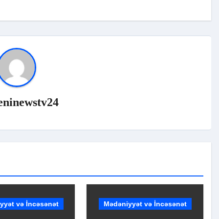
eninewstv24
yyət və İncəsənət
Mədəniyyət və İncəsənət