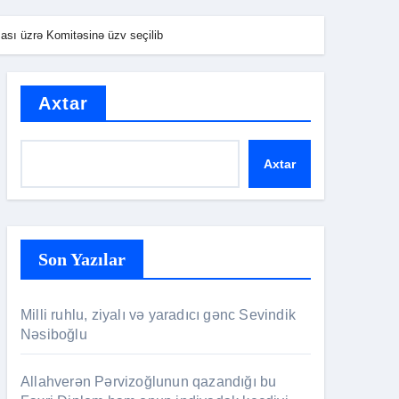
sı üzrə Komitəsinə üzv seçilib
Axtar
Axtar
Son Yazılar
Milli ruhlu, ziyalı və yaradıcı gənc Sevindik
Nəsiboğlu
Allahverən Pərvizoğlunun qazandığı bu