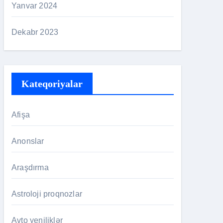
Yanvar 2024
Dekabr 2023
Kateqoriyalar
Afişa
Anonslar
Araşdırma
Astroloji proqnozlar
Avto yeniliklər