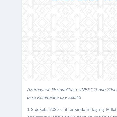
Azərbaycan Respublikası UNESCO-nun Silahlı Münaqişələr zamanı Mədəni Mülkiyyətin Qorunması
üzrə Komitəsinə üzv seçilib
1-2 dekabr 2025-ci il tarixində Birləşmiş Millə