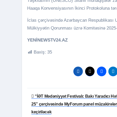
Təşkilatının (UNESCO) Silahlı münaqişələr za
Haaqa Konvensiyasının İkinci Protokoluna tərəf 
İclas çərçivəsində Azərbaycan Respublikası
Mülkiyyətin Qorunması üzrə Komitəsinə 2025-2
YENİNEWSTV24.AZ
Baxiş:
35
Yazı
“İƏT Mədəniyyət Festivalı: Bakı Yaradıcı Hə
naviqasiyası
25” çərçivəsində MyForum panel müzakirələr
keçiriləcək