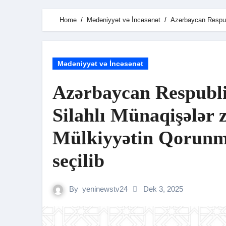
Home
Mədəniyyət və İncəsənət
Azərbaycan Respub
Mədəniyyət və İncəsənət
Azərbaycan Respub
Silahlı Münaqişələr
Mülkiyyətin Qorunma
seçilib
By
yeninewstv24
Dek 3, 2025