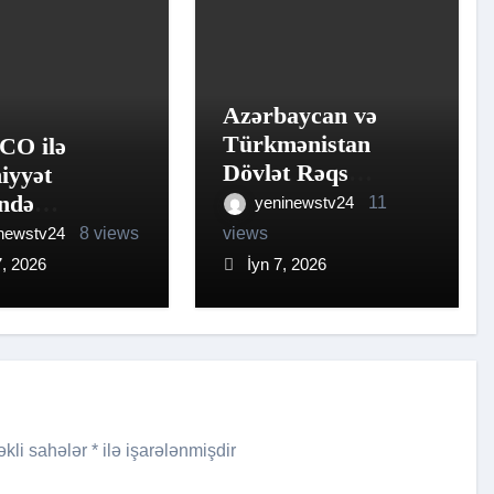
Azərbaycan və
Türkmənistan
O ilə
Dövlət Rəqs
iyyət
ansambllarının
ində
yeninewstv24
11
birgə konserti
şlığın yeni
newstv24
8 views
views
keçirilib
mətləri
7, 2026
İyn 7, 2026
irə olunub
əkli sahələr
*
ilə işarələnmişdir