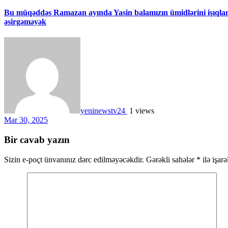
Bu müqəddəs Ramazan ayında Yasin balamızın ümidlərini işıqlan
əsirgəməyək
yeninewstv24
1 views
Mar 30, 2025
Bir cavab yazın
Sizin e-poçt ünvanınız dərc edilməyəcəkdir.
Gərəkli sahələr
*
ilə işar