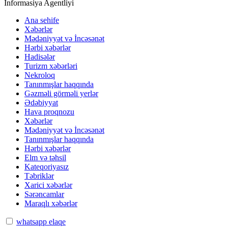
İnformasiya Agentliyi
Ana sehife
Xəbərlər
Mədəniyyət və İncəsənət
Hərbi xəbərlər
Hadisələr
Turizm xəbərləri
Nekroloq
Tanınmışlar haqqında
Gəzməli görməli yerlər
Ədəbiyyat
Hava proqnozu
Xəbərlər
Mədəniyyət və İncəsənət
Tanınmışlar haqqında
Hərbi xəbərlər
Elm və təhsil
Kateqoriyasız
Təbriklər
Xarici xəbərlər
Sərəncamlar
Maraqlı xəbərlər
whatsapp elaqe