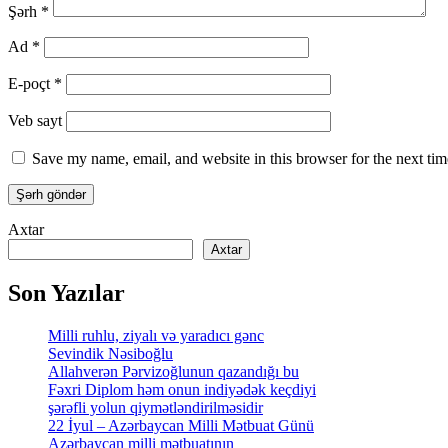
Şərh
*
Ad
*
E-poçt
*
Veb sayt
Save my name, email, and website in this browser for the next ti
Axtar
Axtar
Son Yazılar
Milli ruhlu, ziyalı və yaradıcı gənc
Sevindik Nəsiboğlu
Allahverən Pərvizoğlunun qazandığı bu
Fəxri Diplom həm onun indiyədək keçdiyi
şərəfli yolun qiymətləndirilməsidir
22 İyul – Azərbaycan Milli Mətbuat Günü
Azərbaycan milli mətbuatının