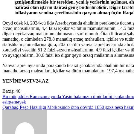
genişləndirməklə bir tərəfdən, yeni iş yerlərinin açılması, əh
nəticəsi olan işlərin dairəsi genişləndirilməlidir. Digər tər
inflasiyanın yeminə çevrilməsinin qarşını almaq üçün Rəqabə
Qeyd edək ki, 2024-cü ildə Azərbaycanda əhalinin pərakəndə ticarət şə
ərzaq məhsullarının, 4,4 faizi içkilər və tütün məmulatlarının, 14,5 fa
digər qeyri-ərzaq mallarının alınmasına sərf olunub. Ötən il ticarət şə
manatlıq, o cümlədən 278,8 manatlıq ərzaq məhsulları, içkilər və tütü
statistika məlumatlarına görə, 2025-ci ilin yanvar-aprel aylarında alıcı
xərclədiyi vəsaitin 51,2 faizi ərzaq məhsullarının, 4,9 faizi içkilər və
və ayaqqabıların, 30,6 faizi isə digər qeyri-ərzaq mallarının alınmasın
Yanvar-aprel aylarında pərakəndə ticarət şəbəkəsində əhalinin bir nəf
manatlıq ərzaq məhsulları, içkilər və tütün məmulatları, 197,4 manatlıq
YENİNEWSTV24.AZ
Baxiş:
46
Yazı
Bu müqəddəs Ramazan ayında Yasin balamızın ümidlərini işıqlandıraq
əsirgəməyək
naviqasiyası
Qarabağ Peşə Hazırlığı Mərkəzində ötən dövrdə 1650 şəxs peşə hazırl