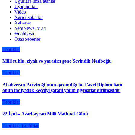
Uğurlara imza atanlar
Uşaq portalı
Video
Xarici xəbərlər
Xəbərlər
YeniNewsTv 24
Ədəbiyyat
Əsas xəbərlər
Təbriklər
Milli ruhlu, ziyalı və yaradıcı gənc Sevindik Nəsiboğlu
Təbriklər
Allahverən Pərvizoğlunun qazandığı bu Fəxri Diplom həm
onun indiyədək keçdiyi şərəfli yolun qiymətləndirilməsidir
Təbriklər
22 İyul – Azərbaycan Milli Mətbuat Günü
Təbriklər
Tədbirlər