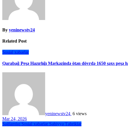
By
yeninewstv24
Related Post
Sosial xəbərlər
Qarabağ Peşə Hazırlığı Mərkəzində ötən dövrdə 1650 şəxs peşə ha
yeninewstv24
6 views
Mar 24, 2026
Sağlamlıq
Sosial xəbərlər
Səhiyyə
Təbriklər