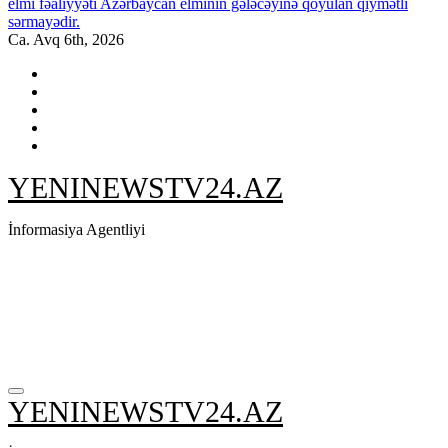
elmi fəaliyyəti Azərbaycan elminin gələcəyinə qoyulan qiymətli
sərmayədir.
Ca. Avq 6th, 2026
YENINEWSTV24.AZ
İnformasiya Agentliyi
YENINEWSTV24.AZ