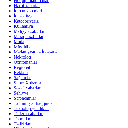
Hüquqi məlumatlar
Hərbi xəbərlər
İdman xəbərləri
İqtisadiyyat
Kateqoriyasız
Kulinariya
Maliyyə xəbərləri
Maraqlı xəbərlər
Moda
Müsahibə
Mədəniyyət və İncəsənət
Nekroloq
Qəhrəmanlar
Regional
Reklam
Sağlamlıq
Show Xəbərlər
Sosial xəbərlər
Səhiyyə
Sərəncamlar
Tanınmışlar haqqında
Texnoloji yeniliklər
Turizm xəbərləri
Təbriklər
Tədbirlər