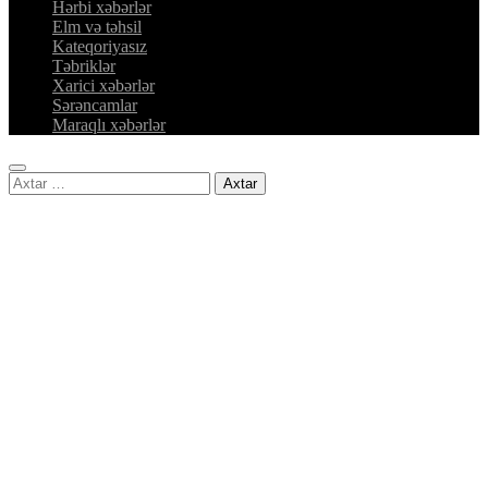
Hərbi xəbərlər
Elm və təhsil
Kateqoriyasız
Təbriklər
Xarici xəbərlər
Sərəncamlar
Maraqlı xəbərlər
Axtarış: