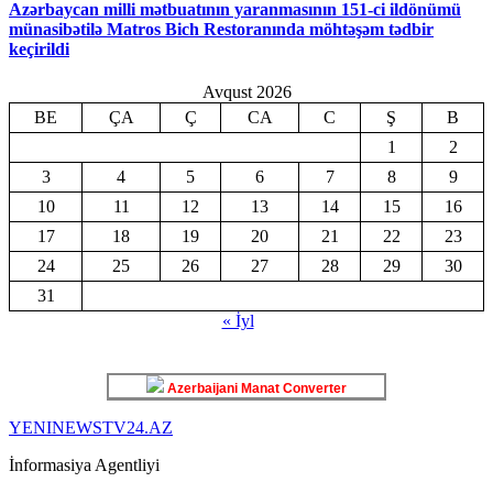
Azərbaycan milli mətbuatının yaranmasının 151-ci ildönümü
münasibətilə Matros Bich Restoranında möhtəşəm tədbir
keçirildi
Avqust 2026
BE
ÇA
Ç
CA
C
Ş
B
1
2
3
4
5
6
7
8
9
10
11
12
13
14
15
16
17
18
19
20
21
22
23
24
25
26
27
28
29
30
31
« İyl
Azerbaijani Manat Converter
YENINEWSTV24.AZ
İnformasiya Agentliyi