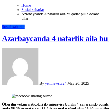
Home
Sosial xəbərlər
Azərbaycanda 4 nəfərlik ailə bu qədər pulla dolana
bilər
Sosial xəbərlər
Azərbaycanda 4 nəfərlik ailə bu
By
yeninewstv24
May 20, 2025
Ötən ilin yekun nəticələri ilə müqayisə bu ilin 4 ayı ərzində pərakəndə ticarət şəbəkəsində əhalinin bir nəfəri orta hesabla
ayda 58,20 manat və ya 13 faiz az mal,o cümlədən 26,40 manatlıq v