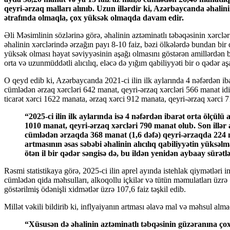
qeyri-ərzaq malları alınıb. Uzun illərdir ki, Azərbaycanda əhalini
ətrafında olmaqla, çox yüksək olmaqda davam edir.
Əli Məsimlinin sözlərinə görə, əhalinin aztəminatlı təbəqəsinin xərcləri
əhalinin xərclərində ərzağın payı 8-10 faiz, bəzi ölkələrdə bundan bir
yüksək olması həyat səviyyəsinin aşağı olmasını göstərən amillərdən bi
orta və uzunmüddətli alıcılıq, eləcə də yığım qabiliyyəti bir o qədər aşa
O qeyd edib ki, Azərbaycanda 2021-ci ilin ilk aylarında 4 nəfərdən ibar
cümlədən ərzaq xərcləri 642 manat, qeyri-ərzaq xərcləri 566 manat idi. 
ticarət xərci 1622 manata, ərzaq xərci 912 manata, qeyri-ərzaq xərci 
“2025-ci ilin ilk aylarında isə 4 nəfərdən ibarət orta ölçülü ailənin ticarət xərcləri 1800 manat, ərzaq xərcləri
1010 manat, qeyri-ərzaq xərcləri 790 manat olub. Son illər a
cümlədən ərzaqda 368 manat (1,6 dəfə) qeyri-ərzaqda 224 ma
artmasının əsas səbəbi əhalinin alıcılıq qabiliyyətin yüksəlm
ötən il bir qədər səngisə də, bu ildən yenidən aybaay sürətl
Rəsmi statistikaya görə, 2025-ci ilin aprel ayında istehlak qiymətləri i
cümlədən qida məhsulları, alkoqollu içkilər və tütün məmulatları üzrə 
göstərilmiş ödənişli xidmətlər üzrə 107,6 faiz təşkil edib.
Millət vəkili bildirib ki, inflyaiyanın artması əlavə mal və məhsul almad
“Xüsusən də əhalinin aztəminatlı təbqəsinin güzəranına çox ciddi zərbə vurur. Ona görə də islahatları