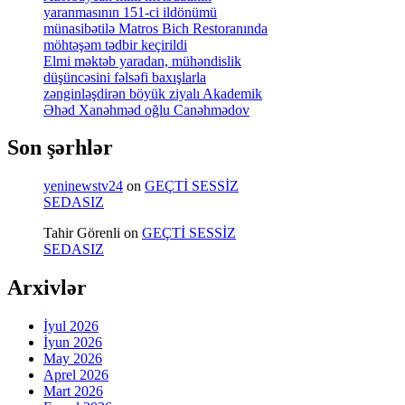
yaranmasının 151-ci ildönümü
münasibətilə Matros Bich Restoranında
möhtəşəm tədbir keçirildi
Elmi məktəb yaradan, mühəndislik
düşüncəsini fəlsəfi baxışlarla
zənginləşdirən böyük ziyalı Akademik
Əhəd Xanəhməd oğlu Canəhmədov
Son şərhlər
yeninewstv24
on
GEÇTİ SESSİZ
SEDASIZ
Tahir Görenli
on
GEÇTİ SESSİZ
SEDASIZ
Arxivlər
İyul 2026
İyun 2026
May 2026
Aprel 2026
Mart 2026