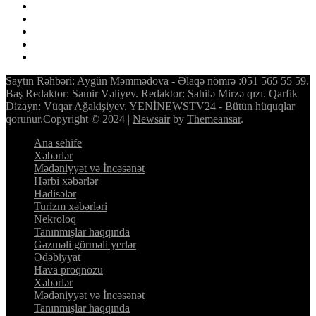
Saytın Rəhbəri: Aygün Məmmədova - Əlaqə nömrə :051 565 55 59.
Baş Redaktor: Samir Vəliyev. Redaktor: Sahilə Mirzə qızı. Qarfik
Dizayn: Vüqar Ağakişiyev. YENİNEWSTV24 - Bütün hüquqlar
qorunur.Copyright © 2024
|
Newsair
by
Themeansar
.
Ana sehife
Xəbərlər
Mədəniyyət və İncəsənət
Hərbi xəbərlər
Hadisələr
Turizm xəbərləri
Nekroloq
Tanınmışlar haqqında
Gəzməli görməli yerlər
Ədəbiyyat
Hava proqnozu
Xəbərlər
Mədəniyyət və İncəsənət
Tanınmışlar haqqında