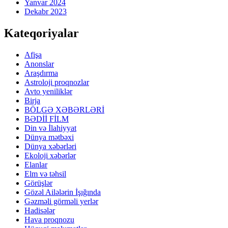
Yanvar 2024
Dekabr 2023
Kateqoriyalar
Afişa
Anonslar
Araşdırma
Astroloji proqnozlar
Avto yeniliklər
Birja
BÖLGƏ XƏBƏRLƏRİ
BƏDİİ FİLM
Din və İlahiyyat
Dünya mətbəxi
Dünya xəbərləri
Ekoloji xəbərlər
Elanlar
Elm və təhsil
Görüşlər
Gözəl Ailələrin İşığında
Gəzməli görməli yerlər
Hadisələr
Hava proqnozu