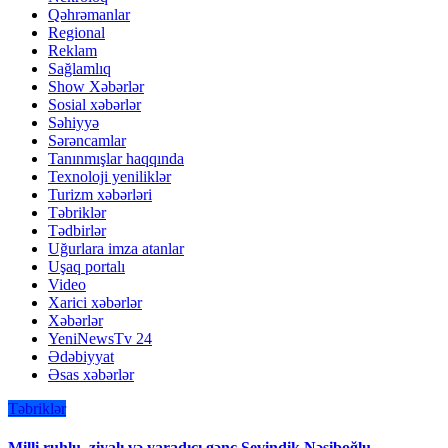
Qəhrəmanlar
Regional
Reklam
Sağlamlıq
Show Xəbərlər
Sosial xəbərlər
Səhiyyə
Sərəncamlar
Tanınmışlar haqqında
Texnoloji yeniliklər
Turizm xəbərləri
Təbriklər
Tədbirlər
Uğurlara imza atanlar
Uşaq portalı
Video
Xarici xəbərlər
Xəbərlər
YeniNewsTv 24
Ədəbiyyat
Əsas xəbərlər
Təbriklər
Milli ruhlu, ziyalı və yaradıcı gənc Sevindik Nəsiboğlu