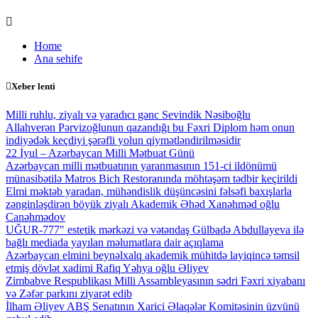
Skip
to
Home
content
Ana sehife
Xeber lenti
Milli ruhlu, ziyalı və yaradıcı gənc Sevindik Nəsiboğlu
Allahverən Pərvizoğlunun qazandığı bu Fəxri Diplom həm onun
indiyədək keçdiyi şərəfli yolun qiymətləndirilməsidir
22 İyul – Azərbaycan Milli Mətbuat Günü
Azərbaycan milli mətbuatının yaranmasının 151-ci ildönümü
münasibətilə Matros Bich Restoranında möhtəşəm tədbir keçirildi
Elmi məktəb yaradan, mühəndislik düşüncəsini fəlsəfi baxışlarla
zənginləşdirən böyük ziyalı Akademik Əhəd Xanəhməd oğlu
Canəhmədov
UĞUR-777″ estetik mərkəzi və vətəndaş Gülbadə Abdullayeva ilə
bağlı mediada yayılan məlumatlara dair açıqlama
Azərbaycan elmini beynəlxalq akademik mühitdə layiqincə təmsil
etmiş dövlət xadimi Rafiq Yəhya oğlu Əliyev
Zimbabve Respublikası Milli Assambleyasının sədri Fəxri xiyabanı
və Zəfər parkını ziyarət edib
İlham Əliyev ABŞ Senatının Xarici Əlaqələr Komitəsinin üzvünü