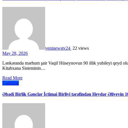
yeninewstv24
22 views
May 28, 2026
Lənkəranda mərhum şair Vaqif Hüseynovun 90 illik yubileyi qeyd olunub.26 may 2026-cı il tarixdə Lənkəran Mərkəzləşdirilmiş
Kitabxana Sisteminin…
Read More
Tədbirlər
Əbədi Birlik Gənclər İctimai Birliyi tərəfindən Heydər Əliyevin 10