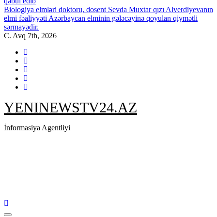
qəbul edib
Biologiya elmləri doktoru, dosent Sevda Muxtar qızı Alverdiyevanın
elmi fəaliyyəti Azərbaycan elminin gələcəyinə qoyulan qiymətli
sərmayədir.
C. Avq 7th, 2026
YENINEWSTV24.AZ
İnformasiya Agentliyi