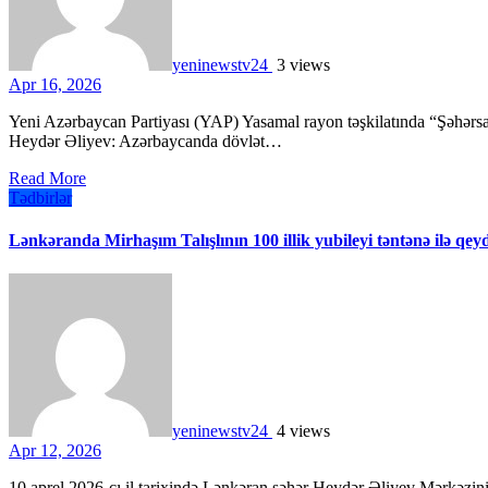
yeninewstv24
3 views
Apr 16, 2026
Yeni Azərbaycan Partiyası (YAP) Yasamal rayon təşkilatında “Şəhərsalma və Memarlıq İli” çərçivəsində “Ümummilli Lider
Heydər Əliyev: Azərbaycanda dövlət…
Read More
Tədbirlər
Lənkəranda Mirhaşım Talışlının 100 illik yubileyi təntənə ilə qe
yeninewstv24
4 views
Apr 12, 2026
10 aprel 2026-cı il tarixində Lənkəran şəhər Heydər Əliyev Mərkəzinin təşkilatçılığı ilə görkəmli ədəbiyyatşünas alim, şair və