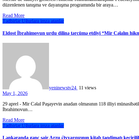
düzenlenen tanışma ve dayanışma programında bir araya…
Read More
Tədbirlər
Uğurlara imza atanlar
Eldost İbrahimovun urdu dilinə tərcümə etdiyi “Mir Cəlalın hikmə
yeninewstv24
11 views
May 1, 2026
29 aprel - Mir Cəlal Paşayevin anadan olmasının 118 illiyi münasibətilə “Ədibin evi”ndə Şərqşünaslıq fakültəsinin müəllimi Eldost
İbrahimovun…
Read More
Tədbirlər
Uğurlara imza atanlar
Lənkəranda gənc şair Arzu Əyyarqızının kitab təqdimatı keçirili