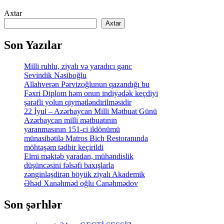
Axtar
Axtar
Son Yazılar
Milli ruhlu, ziyalı və yaradıcı gənc
Sevindik Nəsiboğlu
Allahverən Pərvizoğlunun qazandığı bu
Fəxri Diplom həm onun indiyədək keçdiyi
şərəfli yolun qiymətləndirilməsidir
22 İyul – Azərbaycan Milli Mətbuat Günü
Azərbaycan milli mətbuatının
yaranmasının 151-ci ildönümü
münasibətilə Matros Bich Restoranında
möhtəşəm tədbir keçirildi
Elmi məktəb yaradan, mühəndislik
düşüncəsini fəlsəfi baxışlarla
zənginləşdirən böyük ziyalı Akademik
Əhəd Xanəhməd oğlu Canəhmədov
Son şərhlər