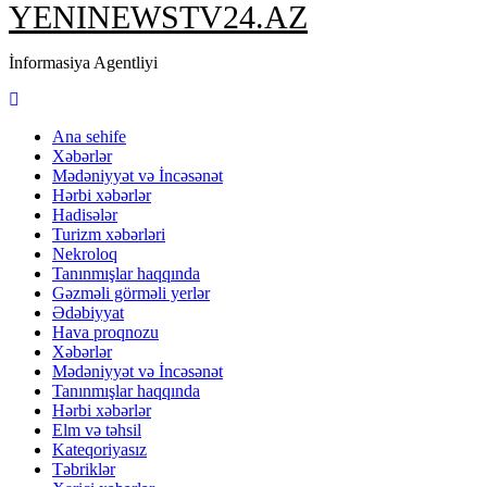
YENINEWSTV24.AZ
İnformasiya Agentliyi
Ana sehife
Xəbərlər
Mədəniyyət və İncəsənət
Hərbi xəbərlər
Hadisələr
Turizm xəbərləri
Nekroloq
Tanınmışlar haqqında
Gəzməli görməli yerlər
Ədəbiyyat
Hava proqnozu
Xəbərlər
Mədəniyyət və İncəsənət
Tanınmışlar haqqında
Hərbi xəbərlər
Elm və təhsil
Kateqoriyasız
Təbriklər