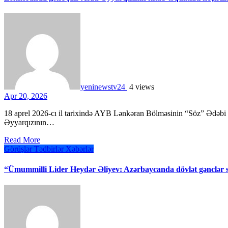
yeninewstv24
4 views
Apr 20, 2026
18 aprel 2026-cı il tarixində AYB Lənkəran Bölməsinin “Söz” Ədəbi Məclisində Cəlilabad rayonunda yaşayan gənc şair Arzu
Əyyarqızının…
Read More
Görüşlər
Tədbirlər
Xəbərlər
“Ümummilli Lider Heydər Əliyev: Azərbaycanda dövlət gənclər s