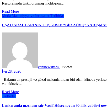
Restoranında təşkil olunmuş möhtəşəm…
Read More
Moda
Mədəniyyət və İncəsənət
Tədbirlər
UŞAQ ARZULARININ COŞĞUSU: “BİR ZÖVQ” YARIŞMA
yeninewstv24
9 views
İyn 28, 2026
Bakının ən prestijli və gözəl məkanlarından biri olan, Binədə yerləşən "Dreamland" kompleksində bərabər imkanlar çərçivəsində
və inkluziv…
Read More
Tədbirlər
Lənkəranda mərhum şair Vaqif Hüseynovun 90 illik yubileyi qe