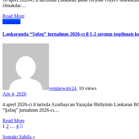
Əməkdar…
Read More
Tədbirlər
Lənkəranda “Şəfəq” jurnalının 2026-cı il 1-2 sayının təqdimatı ke
yeninewstv24
10 views
Apr 4, 2026
4 aprel 2026-cı il tarixdə Azərbaycan Yazıçılar Birliyinin Lənkəran Bölməsində bölmənin ədəbi-bədii, publisistik orqanı olan
“Şəfəq” jurnalının 2026-cı…
Read More
Posts
1
2
…
4
pagination
Sonrakı Səhifə »