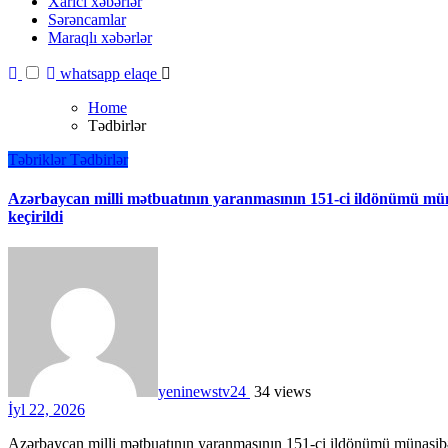
Xarici xəbərlər
Sərəncamlar
Maraqlı xəbərlər
whatsapp elaqe
Home
Tədbirlər
Təbriklər
Tədbirlər
Azərbaycan milli mətbuatının yaranmasının 151-ci ildönümü mü
keçirildi
yeninewstv24
34 views
İyl 22, 2026
Azərbaycan milli mətbuatının yaranmasının 151-ci ildönümü münasibətilə iyulun 21-də Bakı şəhərində yerləşən Matros Bich