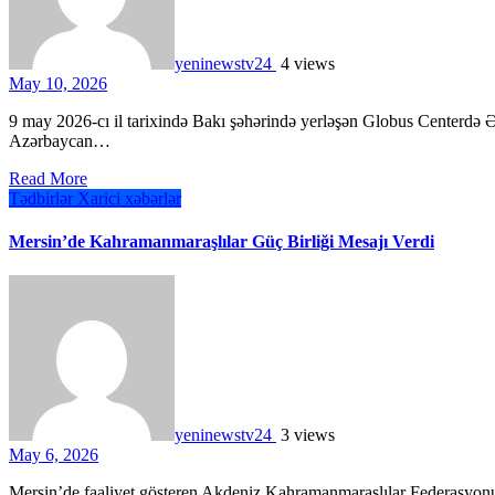
yeninewstv24
4 views
May 10, 2026
9 may 2026-cı il tarixində Bakı şəhərində yerləşən Globus Centerdə Əbədi Birlik Gənclər İctimai Birliyinin təşkilatçılığı ilə
Azərbaycan…
Read More
Tədbirlər
Xarici xəbərlər
Mersin’de Kahramanmaraşlılar Güç Birliği Mesajı Verdi
yeninewstv24
3 views
May 6, 2026
Mersin’de faaliyet gösteren Akdeniz Kahramanmaraşlılar Federasyonu’na bağlı dernekler ile Kahramanmaraşlı vatandaşlar,