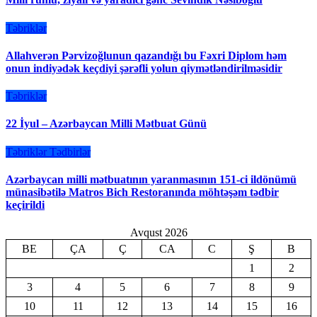
Təbriklər
Allahverən Pərvizoğlunun qazandığı bu Fəxri Diplom həm
onun indiyədək keçdiyi şərəfli yolun qiymətləndirilməsidir
Təbriklər
22 İyul – Azərbaycan Milli Mətbuat Günü
Təbriklər
Tədbirlər
Azərbaycan milli mətbuatının yaranmasının 151-ci ildönümü
münasibətilə Matros Bich Restoranında möhtəşəm tədbir
keçirildi
Avqust 2026
BE
ÇA
Ç
CA
C
Ş
B
1
2
3
4
5
6
7
8
9
10
11
12
13
14
15
16