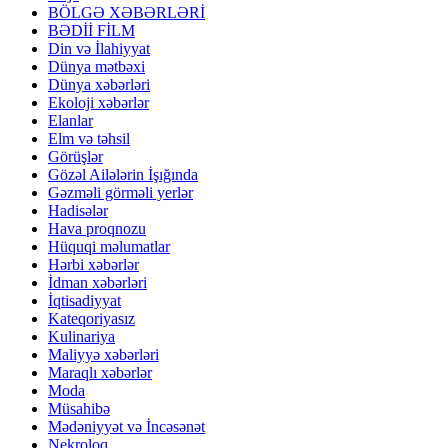
BÖLGƏ XƏBƏRLƏRİ
BƏDİİ FİLM
Din və İlahiyyat
Dünya mətbəxi
Dünya xəbərləri
Ekoloji xəbərlər
Elanlar
Elm və təhsil
Görüşlər
Gözəl Ailələrin İşığında
Gəzməli görməli yerlər
Hadisələr
Hava proqnozu
Hüquqi məlumatlar
Hərbi xəbərlər
İdman xəbərləri
İqtisadiyyat
Kateqoriyasız
Kulinariya
Maliyyə xəbərləri
Maraqlı xəbərlər
Moda
Müsahibə
Mədəniyyət və İncəsənət
Nekroloq