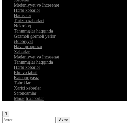
Mədəniyyət və İncəsənət
Hərbi xəbərlər
Hadisələr
Turizm xəbərləri
Nekroloq
Tanınmışlar haqqında
Gəzməli görməli yerlər
Ədəbiyyat
Hava proqnozu
Xəbərlər
Mədəniyyət və İncəsənət
Tanınmışlar haqqında
Hərbi xəbərlər
Elm və təhsil
Kateqoriyasız
Təbriklər
Xarici xəbərlər
Sərəncamlar
Maraqlı xəbərlər
Axtarış: