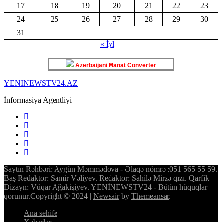
17
18
19
20
21
22
23
24
25
26
27
28
29
30
31
« İyl
Azerbaijani Manat Converter
YENINEWSTV24.AZ
İnformasiya Agentliyi
Saytın Rəhbəri: Aygün Məmmədova - Əlaqə nömrə :051 565 55 59.
Baş Redaktor: Samir Vəliyev. Redaktor: Sahilə Mirzə qızı. Qarfik
Dizayn: Vüqar Ağakişiyev. YENİNEWSTV24 - Bütün hüquqlar
qorunur.Copyright © 2024
|
Newsair
by
Themeansar
.
Ana sehife
Xəbərlər