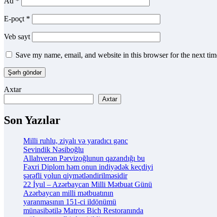
Ad
*
E-poçt
*
Veb sayt
Save my name, email, and website in this browser for the next ti
Axtar
Axtar
Son Yazılar
Milli ruhlu, ziyalı və yaradıcı gənc
Sevindik Nəsiboğlu
Allahverən Pərvizoğlunun qazandığı bu
Fəxri Diplom həm onun indiyədək keçdiyi
şərəfli yolun qiymətləndirilməsidir
22 İyul – Azərbaycan Milli Mətbuat Günü
Azərbaycan milli mətbuatının
yaranmasının 151-ci ildönümü
münasibətilə Matros Bich Restoranında