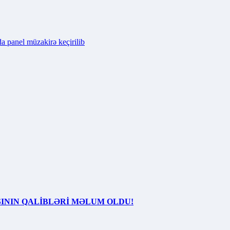
a panel müzakirə keçirilib
SININ QALİBLƏRİ MƏLUM OLDU!