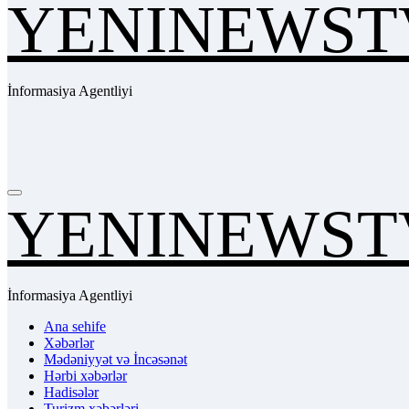
YENINEWST
İnformasiya Agentliyi
YENINEWST
İnformasiya Agentliyi
Ana sehife
Xəbərlər
Mədəniyyət və İncəsənət
Hərbi xəbərlər
Hadisələr
Turizm xəbərləri