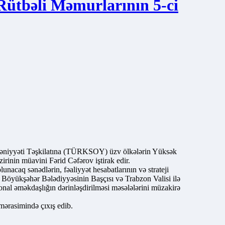
tbəli Məmurlarının 5-ci
əniyyəti Təşkilatına (TÜRKSOY) üzv ölkələrin Yüksək
irinin müavini Fərid Cəfərov iştirak edir.
caq sənədlərin, fəaliyyət hesabatlarının və strateji
n Böyükşəhər Bələdiyyəsinin Başçısı və Trabzon Valisi ilə
onal əməkdaşlığın dərinləşdirilməsi məsələlərini müzakirə
mərasimində çıxış edib.