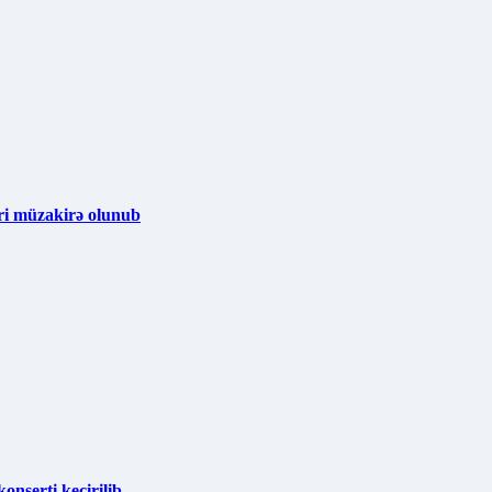
ri müzakirə olunub
nserti keçirilib