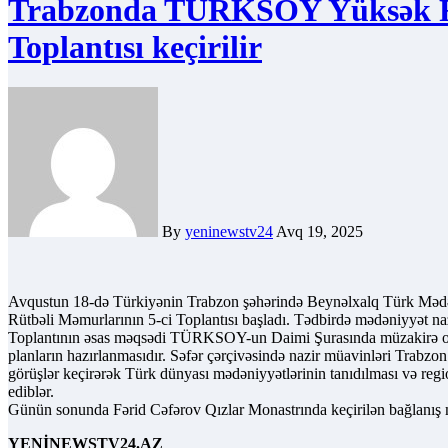
Trabzonda TÜRKSOY Yüksək Rü
Toplantısı keçirilir
By
yeninewstv24
Avq 19, 2025
Avqustun 18-də Türkiyənin Trabzon şəhərində Beynəlxalq Türk Məd
Rütbəli Məmurlarının 5-ci Toplantısı başladı. Tədbirdə mədəniyyət naz
Toplantının əsas məqsədi TÜRKSOY-un Daimi Şurasında müzakirə oluna
planların hazırlanmasıdır. Səfər çərçivəsində nazir müavinləri Trabzo
görüşlər keçirərək Türk dünyası mədəniyyətlərinin tanıdılması və regi
ediblər.
Günün sonunda Fərid Cəfərov Qızlar Monastrında keçirilən bağlanış 
YENİNEWSTV24.AZ