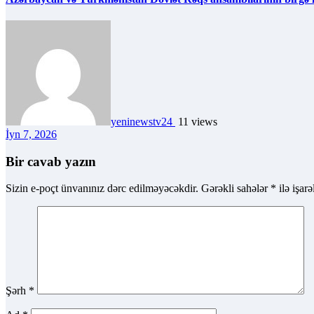
yeninewstv24
11 views
İyn 7, 2026
Bir cavab yazın
Sizin e-poçt ünvanınız dərc edilməyəcəkdir.
Gərəkli sahələr
*
ilə işar
Şərh
*