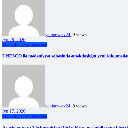
yeninewstv24
9 views
İyn 28, 2026
Mədəniyyət və İncəsənət
UNESCO ilə mədəniyyət sahəsində əməkdaşlığın yeni istiqamətlə
yeninewstv24
8 views
İyn 17, 2026
Mədəniyyət və İncəsənət
Azərbaycan və Türkmənistan Dövlət Rəqs ansambllarının birgə ko