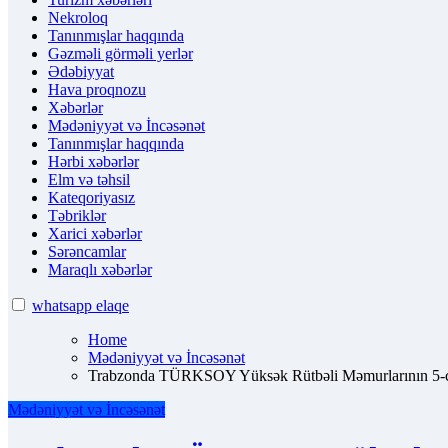
Nekroloq
Tanınmışlar haqqında
Gəzməli görməli yerlər
Ədəbiyyat
Hava proqnozu
Xəbərlər
Mədəniyyət və İncəsənət
Tanınmışlar haqqında
Hərbi xəbərlər
Elm və təhsil
Kateqoriyasız
Təbriklər
Xarici xəbərlər
Sərəncamlar
Maraqlı xəbərlər
whatsapp elaqe
Home
Mədəniyyət və İncəsənət
Trabzonda TÜRKSOY Yüksək Rütbəli Məmurlarının 5-ci T
Mədəniyyət və İncəsənət