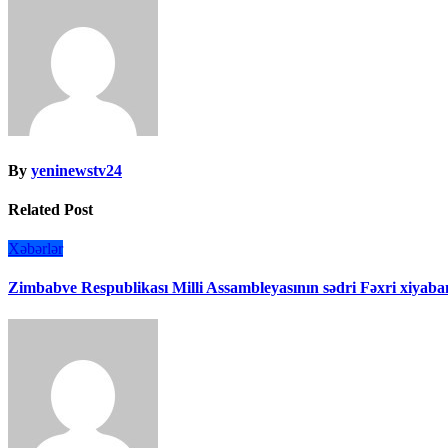
By
yeninewstv24
Related Post
Xəbərlər
Zimbabve Respublikası Milli Assambleyasının sədri Fəxri xiyaban