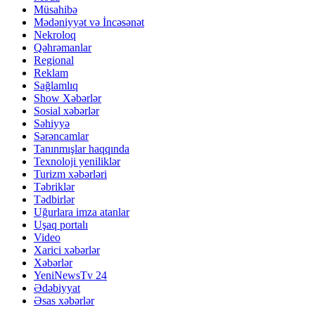
Müsahibə
Mədəniyyət və İncəsənət
Nekroloq
Qəhrəmanlar
Regional
Reklam
Sağlamlıq
Show Xəbərlər
Sosial xəbərlər
Səhiyyə
Sərəncamlar
Tanınmışlar haqqında
Texnoloji yeniliklər
Turizm xəbərləri
Təbriklər
Tədbirlər
Uğurlara imza atanlar
Uşaq portalı
Video
Xarici xəbərlər
Xəbərlər
YeniNewsTv 24
Ədəbiyyat
Əsas xəbərlər