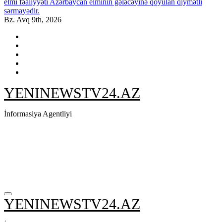
elmi fəaliyyəti Azərbaycan elminin gələcəyinə qoyulan qiymətli
sərmayədir.
Bz. Avq 9th, 2026
YENINEWSTV24.AZ
İnformasiya Agentliyi
YENINEWSTV24.AZ