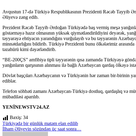
Avqustun 17-də Türkiyə Respublikasının Prezidenti Rəcəb Tayyib Ərdoğan Azərbaycan Respublikasının Prezidenti İlham
Əliyevə zəng edib.
Prezident Rəcəb Tayyib Ərdoğan Türkiyədə baş vermiş meşə yanğınlar
göstərməyə hazır olmasının yüksək qiymətləndirildiyini deyərək, ya
təyyarəyə ehtiyacın yarandığını vurğulayıb və bu təyyarənin Azərbayc
minnətdarlığını bildirib. Türkiyə Prezidenti bunu ölkələrimiz arasında 
təzahürü kimi dəyərləndirib.
“BE-200ÇS” amfibiya tipli təyyarənin qısa zamanda Türkiyəyə göndəri
yanğınların qarşısının alınması ilə bağlı Azərbaycan qardaş ölkəyə istə
Dövlət başçıları Azərbaycanın və Türkiyənin hər zaman bir-birinin yanı
ediblər.
Telefon söhbəti zamanı Azərbaycan-Türkiyə dostluq, qardaşlıq və müttəf
mübadiləsi aparılıb.
YENİNEWSTV24.AZ
Baxiş:
34
Yazı
Türkiyədə bir günlük matəm elan edilib
İlham Əliyevin sözündən üç saat sonra…
naviqasiyası