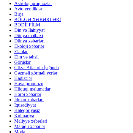
Astroloji proqnozlar
Avto yeniliklər
Birja
BÖLGƏ XƏBƏRLƏRİ
BƏDİİ FİLM
Din və İlahiyyat
Dünya mətbəxi
Dünya xəbərləri
Ekoloji xəbərlər
Elanlar
Elm və təhsil
Görüşlər
Gözəl Ailələrin İşığında
Gəzməli görməli yerlər
Hadisələr
Hava proqnozu
Hüquqi məlumatlar
Hərbi xəbərlər
İdman xəbərləri
İqtisadiyyat
Kateqoriyasız
Kulinariya
Maliyyə xəbərləri
Maraqlı xəbərlər
Moda