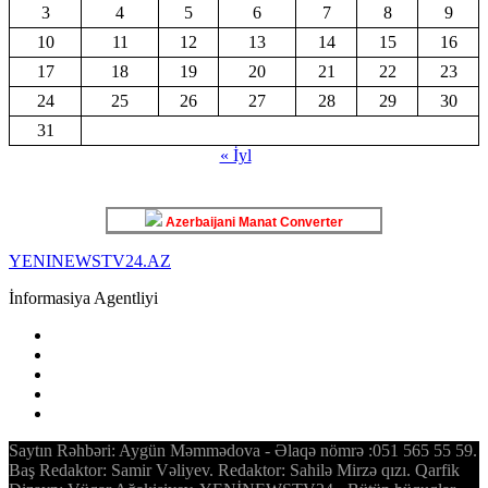
3
4
5
6
7
8
9
10
11
12
13
14
15
16
17
18
19
20
21
22
23
24
25
26
27
28
29
30
31
« İyl
Azerbaijani Manat Converter
YENINEWSTV24.AZ
İnformasiya Agentliyi
Saytın Rəhbəri: Aygün Məmmədova - Əlaqə nömrə :051 565 55 59.
Baş Redaktor: Samir Vəliyev. Redaktor: Sahilə Mirzə qızı. Qarfik