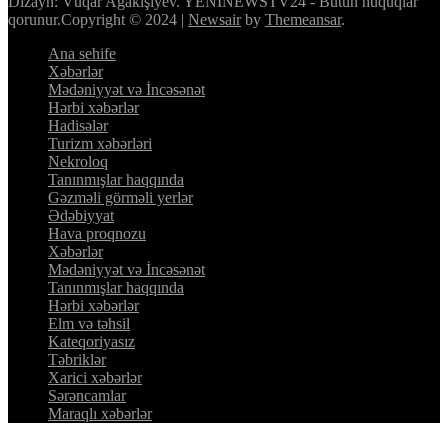
Dizayn: Vüqar Ağakişiyev. YENİNEWSTV24 - Bütün hüquqlar
qorunur.Copyright © 2024
|
Newsair
by
Themeansar
.
Ana sehife
Xəbərlər
Mədəniyyət və İncəsənət
Hərbi xəbərlər
Hadisələr
Turizm xəbərləri
Nekroloq
Tanınmışlar haqqında
Gəzməli görməli yerlər
Ədəbiyyat
Hava proqnozu
Xəbərlər
Mədəniyyət və İncəsənət
Tanınmışlar haqqında
Hərbi xəbərlər
Elm və təhsil
Kateqoriyasız
Təbriklər
Xarici xəbərlər
Sərəncamlar
Maraqlı xəbərlər