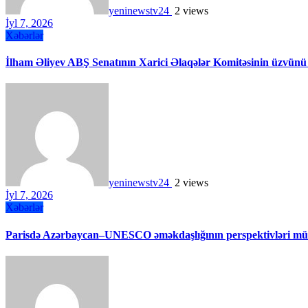
yeninewstv24
2 views
İyl 7, 2026
Xəbərlər
İlham Əliyev ABŞ Senatının Xarici Əlaqələr Komitəsinin üzvünü
yeninewstv24
2 views
İyl 7, 2026
Xəbərlər
Parisdə Azərbaycan–UNESCO əməkdaşlığının perspektivləri müz