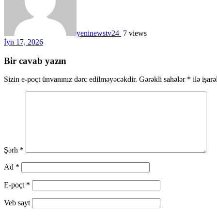
yeninewstv24
7 views
İyn 17, 2026
Bir cavab yazın
Sizin e-poçt ünvanınız dərc edilməyəcəkdir.
Gərəkli sahələr
*
ilə işar
Şərh
*
Ad
*
E-poçt
*
Veb sayt