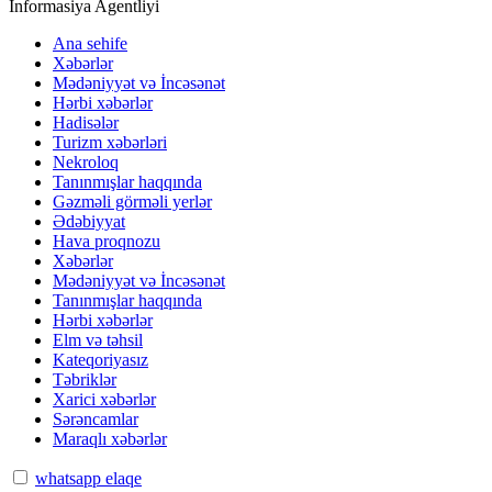
İnformasiya Agentliyi
Ana sehife
Xəbərlər
Mədəniyyət və İncəsənət
Hərbi xəbərlər
Hadisələr
Turizm xəbərləri
Nekroloq
Tanınmışlar haqqında
Gəzməli görməli yerlər
Ədəbiyyat
Hava proqnozu
Xəbərlər
Mədəniyyət və İncəsənət
Tanınmışlar haqqında
Hərbi xəbərlər
Elm və təhsil
Kateqoriyasız
Təbriklər
Xarici xəbərlər
Sərəncamlar
Maraqlı xəbərlər
whatsapp elaqe