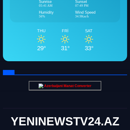
Sunrise
Sunset
05:41 AM
07:49 PM
Humidity
Wind Speed
56%
34.9Km/h
THU
FRI
SAT
29°
31°
33°
Azerbaijani Manat Converter
YENINEWSTV24.AZ