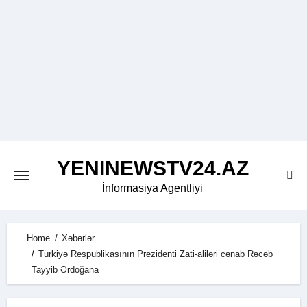
Skip
to
content
YENINEWSTV24.AZ
İnformasiya Agentliyi
Home
Xəbərlər
Türkiyə Respublikasının Prezidenti Zati-aliləri cənab Rəcəb
Tayyib Ərdoğana