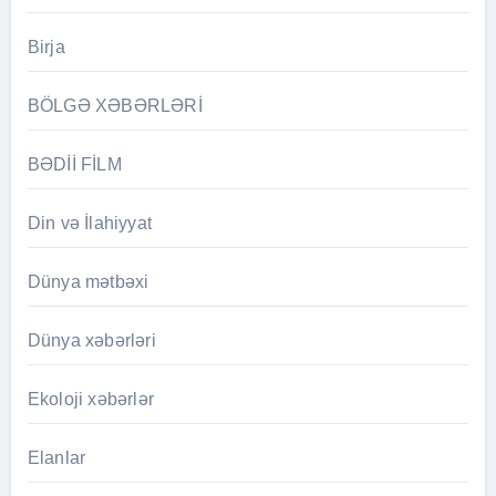
Birja
BÖLGƏ XƏBƏRLƏRİ
BƏDİİ FİLM
Din və İlahiyyat
Dünya mətbəxi
Dünya xəbərləri
Ekoloji xəbərlər
Elanlar