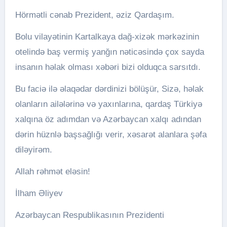
Hörmətli cənab Prezident, əziz Qardaşım.
Bolu vilayətinin Kartalkaya dağ-xizək mərkəzinin
otelində baş vermiş yanğın nəticəsində çox sayda
insanın həlak olması xəbəri bizi olduqca sarsıtdı.
Bu faciə ilə əlaqədar dərdinizi bölüşür, Sizə, həlak
olanların ailələrinə və yaxınlarına, qardaş Türkiyə
xalqına öz adımdan və Azərbaycan xalqı adından
dərin hüznlə başsağlığı verir, xəsarət alanlara şəfa
diləyirəm.
Allah rəhmət eləsin!
İlham Əliyev
Azərbaycan Respublikasının Prezidenti