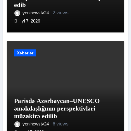
edib
yeninewstv24
2 views
İyl 7, 2026
Xəbərlər
Parisdə Azərbaycan–UNESCO
əməkdaşlığının perspektivləri
müzakirə edilib
yeninewstv24
6 views