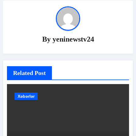
By
yeninewstv24
Related Post
Xəbərlər