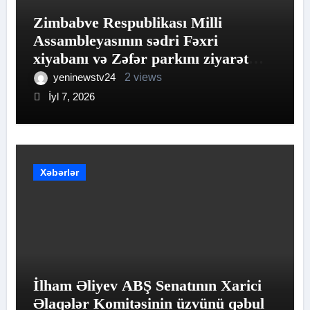
Zimbabve Respublikası Milli
Assambleyasının sədri Fəxri
xiyabanı və Zəfər parkını ziyarət
edib
yeninewstv24
2 views
İyl 7, 2026
Xəbərlər
İlham Əliyev ABŞ Senatının Xarici
Əlaqələr Komitəsinin üzvünü qəbul