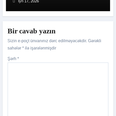
İyn 17, 2026
Bir cavab yazın
Sizin e-poçt ünvanınız dərc edilməyəcəkdir.
Gərəkli
sahələr
*
ilə işarələnmişdir
Şərh
*