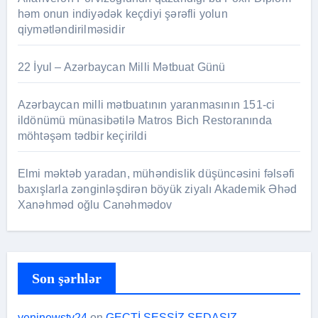
həm onun indiyədək keçdiyi şərəfli yolun
qiymətləndirilməsidir
22 İyul – Azərbaycan Milli Mətbuat Günü
Azərbaycan milli mətbuatının yaranmasının 151-ci
ildönümü münasibətilə Matros Bich Restoranında
möhtəşəm tədbir keçirildi
Elmi məktəb yaradan, mühəndislik düşüncəsini fəlsəfi
baxışlarla zənginləşdirən böyük ziyalı Akademik Əhəd
Xanəhməd oğlu Canəhmədov
Son şərhlər
yeninewstv24
on
GEÇTİ SESSİZ SEDASIZ