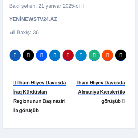
Bakı şəhəri, 21 yanvar 2025-ci il
YENİNEWSTV24.AZ
Baxiş:
36
Yazı
İlham Əliyev Davosda
İlham Əliyev Davosda
naviqasiyası
İraq Kürdüstan
Almaniya Kansleri ilə
Regionunun Baş naziri
görüşüb
ilə görüşüb