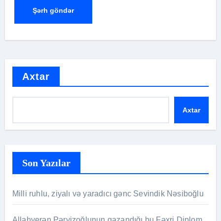
Axtar
Axtar
Son Yazılar
Milli ruhlu, ziyalı və yaradıcı gənc Sevindik Nəsiboğlu
Allahverən Pərvizoğlunun qazandığı bu Fəxri Diplom