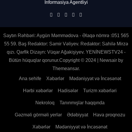
İnformasiya Agentliyi
Saytın Rəhbəri: Aygün Məmmədova - Əlaqə nömrə :051 565
55 59. Baş Redaktor: Samir Vəliyev. Redaktor: Sahilə Mirzə
qızı. Qarfik Dizayn: Vüqar Ağakişiyev. YENİNEWSTV24 -
Bütün hüquqlar qorunur.Copyright © 2024
|
Newsair
by
Themeansar
.
Ana sehife
Xəbərlər
Mədəniyyət və İncəsənət
Hərbi xəbərlər
Hadisələr
Turizm xəbərləri
Nekroloq
Tanınmışlar haqqında
Gəzməli görməli yerlər
Ədəbiyyat
Hava proqnozu
Xəbərlər
Mədəniyyət və İncəsənət