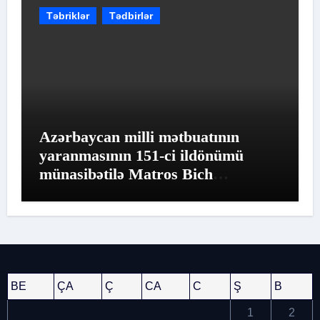
Təbriklər
Tədbirlər
Azərbaycan milli mətbuatının
yaranmasının 151-ci ildönümü
münasibətilə Matros Bich
Restoranında möhtəşəm tədbir
keçirildi
BE
ÇA
Ç
CA
C
Ş
B
1
2