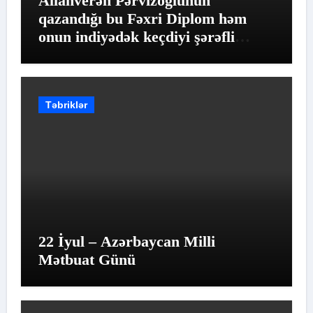
Allahverən Pərvizoğlunun
qazandığı bu Fəxri Diplom həm
onun indiyədək keçdiyi şərəfli
yolun qiymətləndirilməsidir
Təbriklər
22 İyul – Azərbaycan Milli
Mətbuat Günü