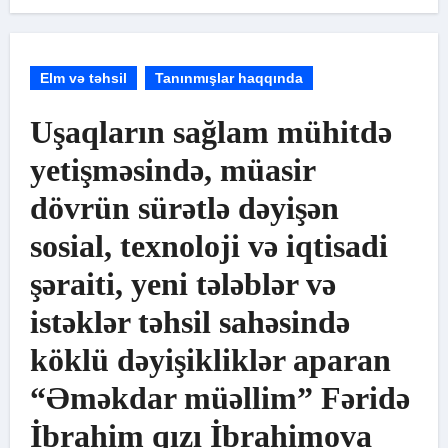
Elm və təhsil
Tanınmışlar haqqında
Uşaqların sağlam mühitdə
yetişməsində, müasir
dövrün sürətlə dəyişən
sosial, texnoloji və iqtisadi
şəraiti, yeni tələblər və
istəklər təhsil sahəsində
köklü dəyişikliklər aparan
“Əməkdar müəllim” Fəridə
İbrahim qızı İbrahimova