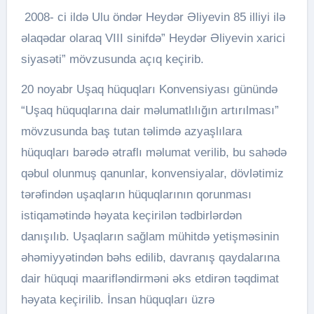
2008- ci ildə Ulu öndər Heydər Əliyevin 85 illiyi ilə
əlaqədar olaraq VIII sinifdə” Heydər Əliyevin xarici
siyasəti” mövzusunda açıq keçirib.
20 noyabr Uşaq hüquqları Konvensiyası günündə
“Uşaq hüquqlarına dair məlumatlılığın artırılması”
mövzusunda baş tutan təlimdə azyaşlılara
hüquqları barədə ətraflı məlumat verilib, bu sahədə
qəbul olunmuş qanunlar, konvensiyalar, dövlətimiz
tərəfindən uşaqların hüquqlarının qorunması
istiqamətində həyata keçirilən tədbirlərdən
danışılıb. Uşaqların sağlam mühitdə yetişməsinin
əhəmiyyətindən bəhs edilib, davranış qaydalarına
dair hüquqi maarifləndirməni əks etdirən təqdimat
həyata keçirilib. İnsan hüquqları üzrə