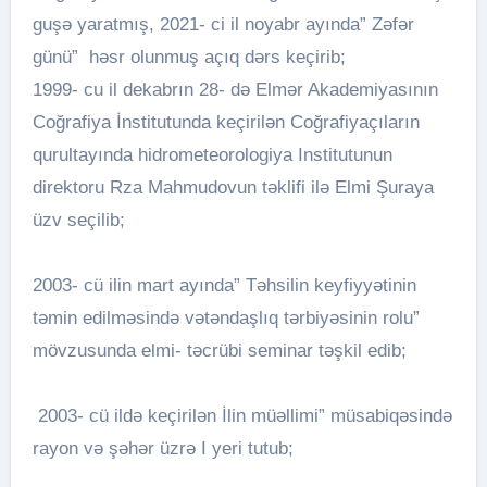
guşə yaratmış, 2021- ci il noyabr ayında” Zəfər
günü” həsr olunmuş açıq dərs keçirib;
1999- cu il dekabrın 28- də Elmǝr Akademiyasının
Coğrafiya İnstitutunda keçirilən Coğrafiyaçıların
qurultayında hidrometeorologiya Institutunun
direktoru Rza Mahmudovun təklifi ilə Elmi Şuraya
üzv seçilib;
2003- cü ilin mart ayında” Təhsilin keyfiyyətinin
təmin edilməsində vətəndaşlıq tərbiyəsinin rolu”
mövzusunda elmi- təcrübi seminar təşkil edib;
2003- cü ildə keçirilən İlin müəllimi” müsabiqəsində
rayon və şəhər üzrə I yeri tutub;