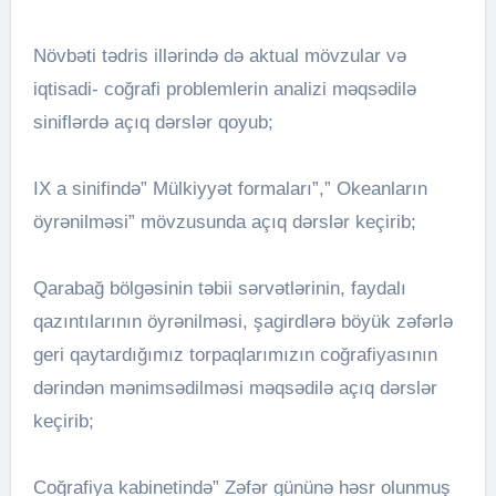
Növbəti tədris illərində də aktual mövzular və
iqtisadi- coğrafi problemlerin analizi məqsədilə
siniflərdə açıq dərslər qoyub;
IX a sinifində” Mülkiyyət formaları”,” Okeanların
öyrənilməsi” mövzusunda açıq dərslər keçirib;
Qarabağ bölgəsinin təbii sərvətlərinin, faydalı
qazıntılarının öyrənilməsi, şagirdlərə böyük zəfərlə
geri qaytardığımız torpaqlarımızın coğrafiyasının
dərindən mənimsədilməsi məqsədilə açıq dərslər
keçirib;
Coğrafiya kabinetində” Zəfər gününə həsr olunmuş