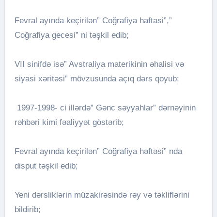
Fevral ayında keçirilən” Coğrafiya haftasi”,”
Coğrafiya gecesi” ni təşkil edib;
VII sinifdə isə” Avstraliya materikinin əhalisi və
siyasi xəritəsi” mövzusunda açıq dərs qoyub;
1997-1998- ci illərdə” Gənc səyyahlar” dərnəyinin
rəhbəri kimi fəaliyyət göstərib;
Fevral ayında keçirilən” Coğrafiya həftəsi” nda
disput təşkil edib;
Yeni dərsliklərin müzakirəsində rəy və təkliflərini
bildirib;