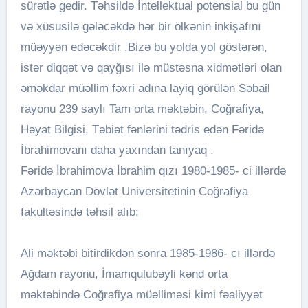
sürətlə gedir. Təhsildə İntellektual potensial bu gün
və xüsusilə gələcəkdə hər bir ölkənin inkişafını
müəyyən edəcəkdir .Bizə bu yolda yol göstərən,
istər diqqət və qayğısı ilə müstəsna xidmətləri olan
əməkdar müəllim fəxri adına layiq görülən Səbail
rayonu 239 saylı Tam orta məktəbin, Coğrafiya,
Həyat Bilgisi, Təbiət fənlərini tədris edən Fəridə
İbrahimovanı daha yaxından tanıyaq .
Fəridə İbrahimova İbrahim qızı 1980-1985- ci illərdə
Azərbaycan Dövlət Universitetinin Coğrafiya
fakultəsində təhsil alıb;
Ali məktəbi bitirdikdən sonra 1985-1986- cı illərdə
Ağdam rayonu, İmamqulubəyli kənd orta
məktəbində Coğrafiya müəlliməsi kimi fəaliyyət