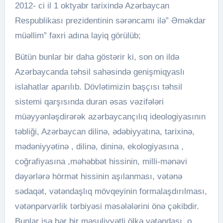
2012- ci il 1 oktyabr tarixində Azərbaycan
Respublikası prezidentinin sərəncamı ilə” Əməkdar
müəllim” fəxri adına layiq görülüb;
Bütün bunlar bir daha göstərir ki, son on ildə
Azərbaycanda təhsil sahəsində genişmiqyaslı
islahatlar aparılıb. Dövlətimizin başçısı təhsil
sistemi qarşısında duran əsas vəzifələri
müəyyənləşdirərək azərbaycançılıq ideologiyasının
təbliği, Azərbaycan dilinə, ədəbiyyatına, tarixinə,
mədəniyyətinə , dilinə, dininə, ekologiyasına ,
coğrafiyasına ,məhəbbət hissinin, milli-mənəvi
dəyərlərə hörmət hissinin aşılanması, vətənə
sədaqət, vətəndaşlıq mövqeyinin formalaşdırılması,
vətənpərvərlik tərbiyəsi məsələlərini önə çəkibdir.
Bunlar isə hər bir məsuliyyətli ölkə vətəndaşı, o