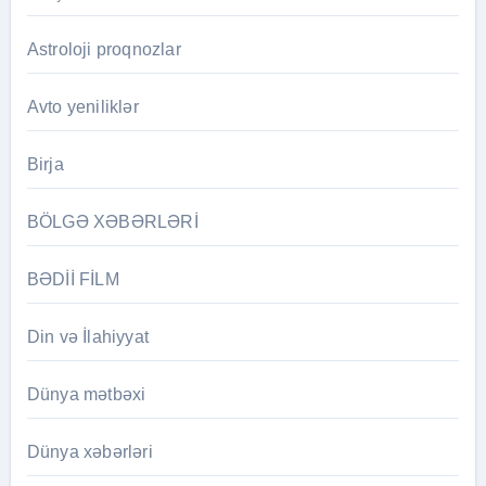
Astroloji proqnozlar
Avto yeniliklər
Birja
BÖLGƏ XƏBƏRLƏRİ
BƏDİİ FİLM
Din və İlahiyyat
Dünya mətbəxi
Dünya xəbərləri