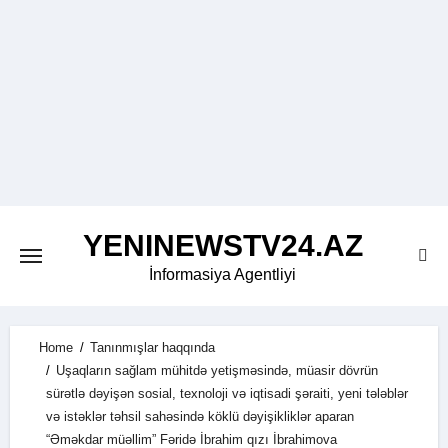
Skip
to
content
YENINEWSTV24.AZ
İnformasiya Agentliyi
Home
Tanınmışlar haqqında
Uşaqların sağlam mühitdə yetişməsində, müasir dövrün
sürətlə dəyişən sosial, texnoloji və iqtisadi şəraiti, yeni tələblər
və istəklər təhsil sahəsində köklü dəyişikliklər aparan
“Əməkdar müəllim” Fəridə İbrahim qızı İbrahimova