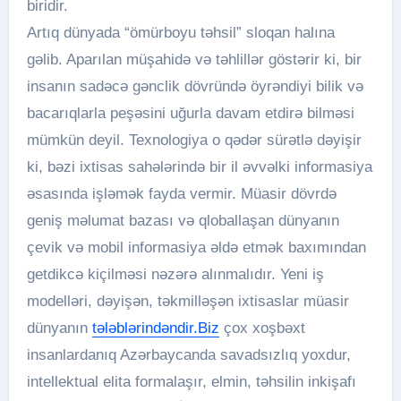
biridir.
Artıq dünyada “ömürboyu təhsil” sloqan halına
gəlib. Aparılan müşahidə və təhlillər göstərir ki, bir
insanın sadəcə gənclik dövründə öyrəndiyi bilik və
bacarıqlarla peşəsini uğurla davam etdirə bilməsi
mümkün deyil. Texnologiya o qədər sürətlə dəyişir
ki, bəzi ixtisas sahələrində bir il əvvəlki informasiya
əsasında işləmək fayda vermir. Müasir dövrdə
geniş məlumat bazası və qloballaşan dünyanın
çevik və mobil informasiya əldə etmək baxımından
getdikcə kiçilməsi nəzərə alınmalıdır. Yeni iş
modelləri, dəyişən, təkmilləşən ixtisaslar müasir
dünyanın
tələblərindəndir.Biz
çox xoşbəxt
insanlardanıq Azərbaycanda savadsızlıq yoxdur,
intellektual elita formalaşır, elmin, təhsilin inkişafı