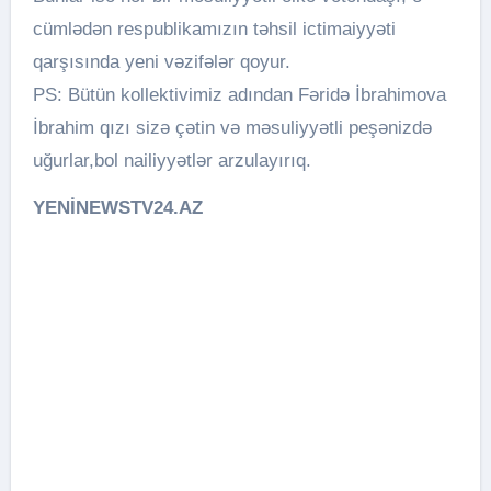
cümlədən respublikamızın təhsil ictimaiyyəti
qarşısında yeni vəzifələr qoyur.
PS: Bütün kollektivimiz adından Fəridə İbrahimova
İbrahim qızı sizə çətin və məsuliyyətli peşənizdə
uğurlar,bol nailiyyətlər arzulayırıq.
YENİNEWSTV24.AZ