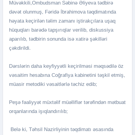
Müvəkkili,Ombudsman Səbinə Əliyeva tədbirə
dəvət olunmuş, Fəridə İbrahimova təqdimatında
həyata keçirilən təlim zamanı iştirakçılara uşaq
hüquqları barədə tapşırıqlar verilib, diskussiya
aparılıb, tədbirin sonunda isə xatirə şəkilləri
çəkdirildi.
Dərslərin dahа keyfiyyətli keçirilməsi məqsədilə öz
vəsaitim hesabına Coğrafiya kabinetini təşkil etmiş,
müasir metodiki vəsaitlərlə təchiz edib;
Peşə fəaliyyət müxtəlif müəlliflər tərəfindən mətbuat
orqanlarında işıqlandırılıb;
Belə ki, Təhsil Nazirliyinin təqdimatı əsasında