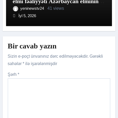
elmi fəaliyyəti Azərbaycan elminin
gələcəyinə qoyulan qiymətli
yeninewstv24
41 views
sərmayədir.
İyl 5, 2026
Bir cavab yazın
Sizin e-poçt ünvanınız dərc edilməyəcəkdir.
Gərəkli
sahələr
*
ilə işarələnmişdir
Şərh
*