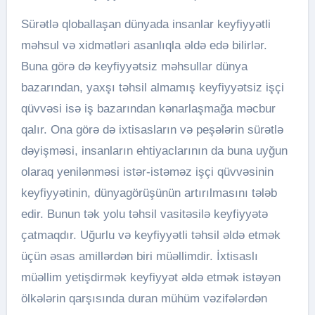
Sürətlə qloballaşan dünyada insanlar keyfiyyətli
məhsul və xidmətləri asanlıqla əldə edə bilirlər.
Buna görə də keyfiyyətsiz məhsullar dünya
bazarından, yaxşı təhsil almamış keyfiyyətsiz işçi
qüvvəsi isə iş bazarından kənarlaşmağa məcbur
qalır. Ona görə də ixtisasların və peşələrin sürətlə
dəyişməsi, insanların ehtiyaclarının da buna uyğun
olaraq yenilənməsi istər-istəməz işçi qüvvəsinin
keyfiyyətinin, dünyagörüşünün artırılmasını tələb
edir. Bunun tək yolu təhsil vasitəsilə keyfiyyətə
çatmaqdır. Uğurlu və keyfiyyətli təhsil əldə etmək
üçün əsas amillərdən biri müəllimdir. İxtisaslı
müəllim yetişdirmək keyfiyyət əldə etmək istəyən
ölkələrin qarşısında duran mühüm vəzifələrdən