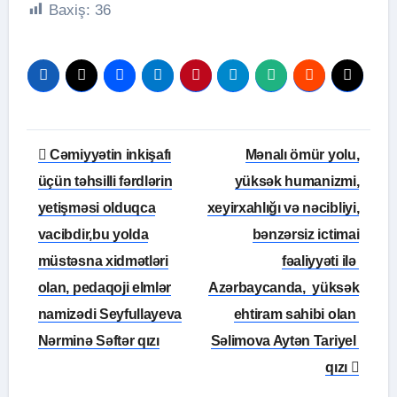
Baxiş:
36
Yazı
Cəmiyyətin inkişafı
Mənalı ömür yolu,
naviqasiyası
üçün təhsilli fərdlərin
yüksək humanizmi,
yetişməsi olduqca
xeyirxahlığı və nəcibliyi,
vacibdir,bu yolda
bənzərsiz ictimai
müstəsna xidmətləri
fəaliyyəti ilə
olan, pedaqoji elmlər
Azərbaycanda, yüksək
namizədi Seyfullayeva
ehtiram sahibi olan
Nərminə Səftər qızı
Səlimova Aytən Tariyel
qızı