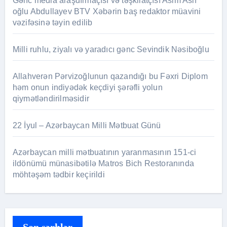
Gənc media araşdırmaçısı və təşkilatçısı Asim Asif
oğlu Abdullayev BTV Xəbərin baş redaktor müavini
vəzifəsinə təyin edilib
Milli ruhlu, ziyalı və yaradıcı gənc Sevindik Nəsiboğlu
Allahverən Pərvizoğlunun qazandığı bu Fəxri Diplom
həm onun indiyədək keçdiyi şərəfli yolun
qiymətləndirilməsidir
22 İyul – Azərbaycan Milli Mətbuat Günü
Azərbaycan milli mətbuatının yaranmasının 151-ci
ildönümü münasibətilə Matros Bich Restoranında
möhtəşəm tədbir keçirildi
Son şərhlər