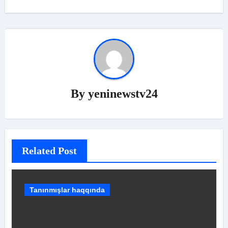
By
yeninewstv24
Related Post
Tanınmışlar haqqında