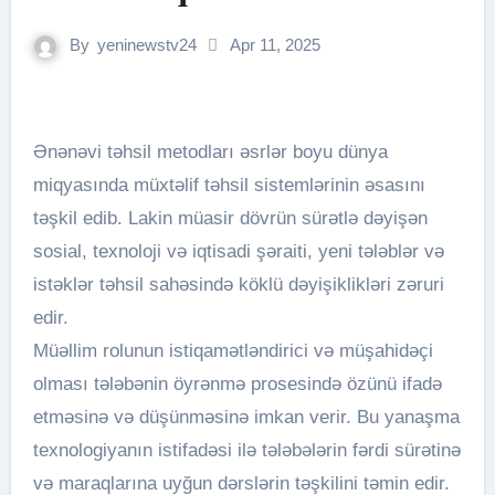
By
yeninewstv24
Apr 11, 2025
Ənənəvi təhsil metodları əsrlər boyu dünya
miqyasında müxtəlif təhsil sistemlərinin əsasını
təşkil edib. Lakin müasir dövrün sürətlə dəyişən
sosial, texnoloji və iqtisadi şəraiti, yeni tələblər və
istəklər təhsil sahəsində köklü dəyişiklikləri zəruri
edir.
Müəllim rolunun istiqamətləndirici və müşahidəçi
olması tələbənin öyrənmə prosesində özünü ifadə
etməsinə və düşünməsinə imkan verir. Bu yanaşma
texnologiyanın istifadəsi ilə tələbələrin fərdi sürətinə
və maraqlarına uyğun dərslərin təşkilini təmin edir.