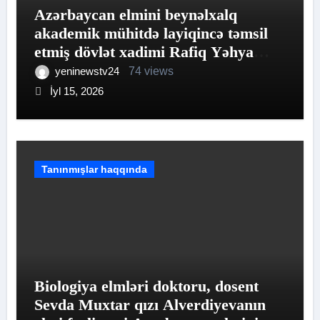
Azərbaycan elmini beynəlxalq
akademik mühitdə layiqincə təmsil
etmiş dövlət xadimi Rafiq Yəhya
oğlu Əliyev
yeninewstv24
74 views
İyl 15, 2026
Tanınmışlar haqqında
Biologiya elmləri doktoru, dosent
Sevda Muxtar qızı Alverdiyevanın