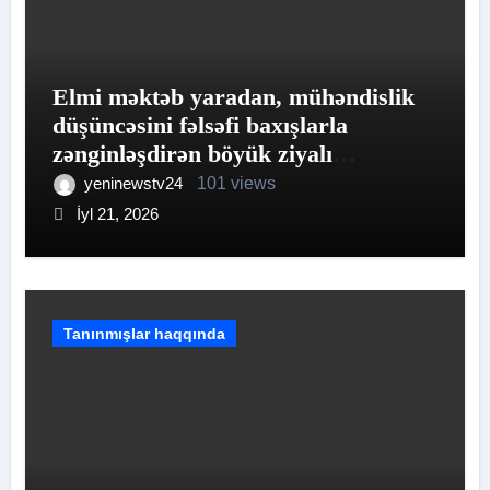
Elmi məktəb yaradan, mühəndislik
düşüncəsini fəlsəfi baxışlarla
zənginləşdirən böyük ziyalı
Akademik Əhəd Xanəhməd oğlu
yeninewstv24
101 views
Canəhmədov
İyl 21, 2026
Tanınmışlar haqqında