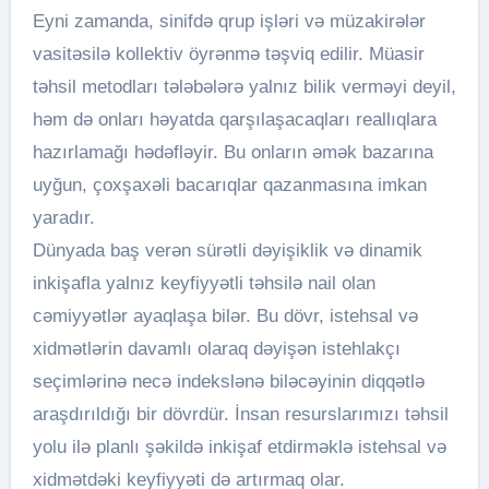
Eyni zamanda, sinifdə qrup işləri və müzakirələr
vasitəsilə kollektiv öyrənmə təşviq edilir. Müasir
təhsil metodları tələbələrə yalnız bilik verməyi deyil,
həm də onları həyatda qarşılaşacaqları reallıqlara
hazırlamağı hədəfləyir. Bu onların əmək bazarına
uyğun, çoxşaxəli bacarıqlar qazanmasına imkan
yaradır.
Dünyada baş verən sürətli dəyişiklik və dinamik
inkişafla yalnız keyfiyyətli təhsilə nail olan
cəmiyyətlər ayaqlaşa bilər. Bu dövr, istehsal və
xidmətlərin davamlı olaraq dəyişən istehlakçı
seçimlərinə necə indekslənə biləcəyinin diqqətlə
araşdırıldığı bir dövrdür. İnsan resurslarımızı təhsil
yolu ilə planlı şəkildə inkişaf etdirməklə istehsal və
xidmətdəki keyfiyyəti də artırmaq olar.