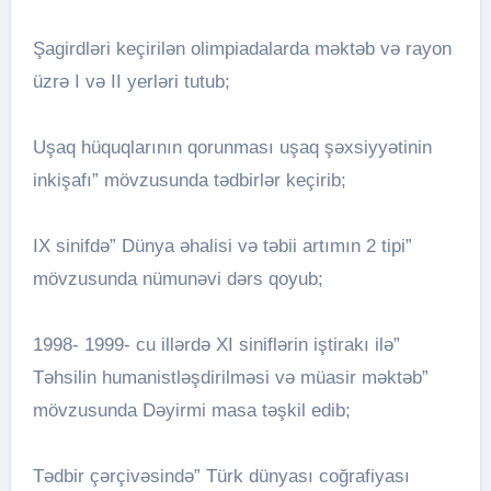
Şagirdləri keçirilən olimpiadalarda məktəb və rayon
üzrə I və II yerləri tutub;
Uşaq hüquqlarının qorunması uşaq şəxsiyyətinin
inkişafı” mövzusunda tədbirlər keçirib;
IX sinifdə” Dünya əhalisi və təbii artımın 2 tipi”
mövzusunda nümunəvi dərs qoyub;
1998- 1999- cu illərdə XI siniflərin iştirakı ilə”
Təhsilin humanistləşdirilməsi və müasir məktəb”
mövzusunda Dəyirmi masa təşkil edib;
Tədbir çərçivəsində” Türk dünyası coğrafiyası