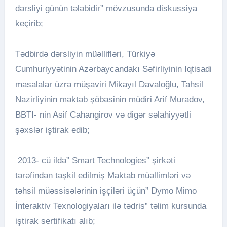
dərsliyi günün tələbidir” mövzusunda diskussiya
keçirib;
Tədbirdə dərsliyin müəllifləri, Türkiyə
Cumhuriyyətinin Azərbaycandakı Səfirliyinin Iqtisadi
masalalar üzrə müşaviri Mikayıl Davaloğlu, Tahsil
Nazirliyinin məktəb şöbəsinin müdiri Arif Muradov,
BBTI- nin Asif Cahangirov və digər səlahiyyətli
şəxslər iştirak edib;
2013- cü ildə” Smart Technologies” şirkəti
tərəfindən təşkil edilmiş Maktab müəllimləri və
təhsil müəssisələrinin işçiləri üçün” Dymo Mimo
İnteraktiv Texnologiyaları ilə tədris” təlim kursunda
iştirak sertifikatı alıb;