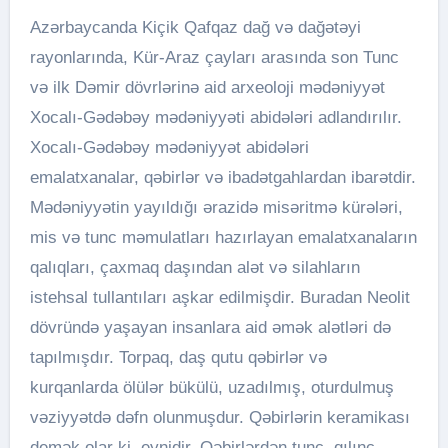
Azərbaycanda Kiçik Qafqaz dağ və dağətəyi
rayonlarında, Kür-Araz çayları arasında son Tunc
və ilk Dəmir dövrlərinə aid arxeoloji mədəniyyət
Xocalı-Gədəbəy mədəniyyəti abidələri adlandırılır.
Xocalı-Gədəbəy mədəniyyət abidələri
emalatxanalar, qəbirlər və ibadətgahlardan ibarətdir.
Mədəniyyətin yayıldığı ərazidə misəritmə kürələri,
mis və tunc məmulatları hazırlayan emalatxanaların
qalıqları, çaxmaq daşından alət və silahların
istehsal tullantıları aşkar edilmişdir. Buradan Neolit
dövründə yaşayan insanlara aid əmək alətləri də
tapılmışdır. Torpaq, daş qutu qəbirlər və
kurqanlarda ölülər bükülü, uzadılmış, oturdulmuş
vəziyyətdə dəfn olunmuşdur. Qəbirlərin keramikası
demək olar ki, eynidir. Qəbirlərdən tunc, qılınc,