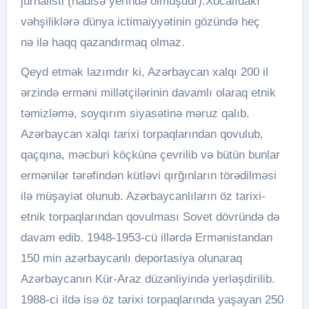
jurnalisti (hadisə yerində olmuşdur):Xocalıdakı
vəhşiliklərə dünya ictimaiyyətinin gözündə heç
nə ilə haqq qazandırmaq olmaz.
Qeyd etmək lazımdır ki, Azərbaycan xalqı 200 il
ərzində erməni millətçilərinin davamlı olaraq etnik
təmizləmə, soyqırım siyasətinə məruz qalıb.
Azərbaycan xalqı tarixi torpaqlarından qovulub,
qaçqına, məcburi köçkünə çevrilib və bütün bunlar
ermənilər tərəfindən kütləvi qırğınların törədilməsi
ilə müşayiət olunub. Azərbaycanlıların öz tarixi-
etnik torpaqlarından qovulması Sovet dövründə də
davam edib. 1948-1953-cü illərdə Ermənistandan
150 min azərbaycanlı deportasiya olunaraq
Azərbaycanın Kür-Araz düzənliyində yerləşdirilib.
1988-ci ildə isə öz tarixi torpaqlarında yaşayan 250