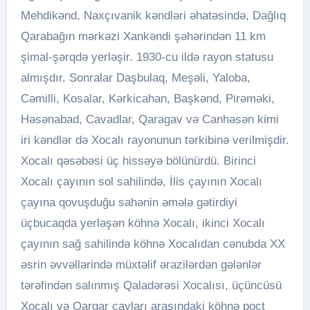
Mehdikənd, Naxçıvanik kəndləri əhatəsində, Dağlıq
Qarabağın mərkəzi Xankəndi şəhərindən 11 km
şimal-şərqdə yerləşir. 1930-cu ildə rayon statusu
almışdır. Sonralar Daşbulaq, Meşəli, Yaloba,
Cəmilli, Kosalar, Kərkicahan, Başkənd, Pirəməki,
Həsənabad, Cavadlar, Qaragav və Canhəsən kimi
iri kəndlər də Xocalı rayonunun tərkibinə verilmişdir.
Xocalı qəsəbəsi üç hissəyə bölünürdü. Birinci
Xocalı çayının sol sahilində, İlis çayının Xocalı
çayına qovuşduğu sahənin əmələ gətirdiyi
üçbucaqda yerləşən köhnə Xocalı, ikinci Xocalı
çayının sağ sahilində köhnə Xocalıdan cənubda XX
əsrin əvvəllərində müxtəlif ərazilərdən gələnlər
tərəfindən salınmış Qaladərəsi Xocalısı, üçüncüsü
Xocalı və Qarqar çayları arasındaki köhnə poçt