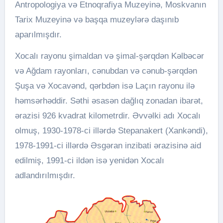
Antropologiya və Etnoqrafiya Muzeyinə, Moskvanın
Tarix Muzeyinə və başqa muzeylərə daşınıb
aparılmışdır.
Xocalı rayonu şimaldan və şimal-şərqdən Kəlbəcər
və Ağdam rayonları, cənubdan və cənub-şərqdən
Şuşa və Xocavənd, qərbdən isə Laçın rayonu ilə
həmsərhəddir. Səthi əsasən dağlıq zonadan ibarət,
ərazisi 926 kvadrat kilometrdir. Əvvəlki adı Xocalı
olmuş, 1930-1978-ci illərdə Stepanakert (Xankəndi),
1978-1991-ci illərdə Əsgəran inzibati ərazisinə aid
edilmiş, 1991-ci ildən isə yenidən Xocalı
adlandırılmışdır.