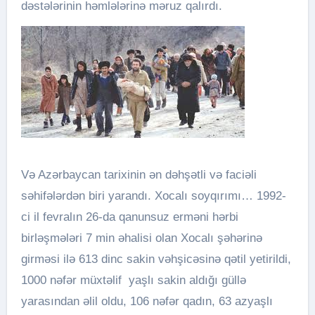
dəstələrinin həmlələrinə məruz qalırdı.
Və Azərbaycan tarixinin ən dəhşətli və faciəli
səhifələrdən biri yarandı. Xocalı soyqırımı… 1992-
ci il fevralın 26-da qanunsuz erməni hərbi
birləşmələri 7 min əhalisi olan Xocalı şəhərinə
girməsi ilə 613 dinc sakin vəhşicəsinə qətil yetirildi,
1000 nəfər müxtəlif yaşlı sakin aldığı güllə
yarasından əlil oldu, 106 nəfər qadın, 63 azyaşlı