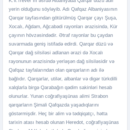
K.V.Trever III əsrdə Albaniyada Qarqar düzü adlı
yerin olduğunu söyləyib. Adı Qafqaz Albaniyasının
Qarqar tayfasından götürülmüş Qarqar çayı Şuşa,
Xocalı, Ağdam, Ağcabədi rayonları ərazisində, Kür
çayının hövzəsindədir. Ətraf rayonlar bu çaydan
suvarmada geniş istifadə edirdi. Qarqar düzü və
Qarqar dağ silsiləsi adlanan ərazi də Xocalı
rayonunun ərazisində yerləşən dağ silsiləsidir və
Qafqaz tayfalarından olan qarqarların adı ilə
bağlıdır. Qarqarlar, utilər, albanlar və digər türkdilli
xalqlarla birgə Qarabağın qədim sakinləri hesab
olunurlar. Yunan coğrafiyaşünas alimi Strabon
qarqarların Şimali Qafqazda yaşadıqlarını
göstərmişdir. Heç bir alim və tədqiqatçı, hətta
tarixin atası hesab olunan Heredot, coğrafiyaşünas