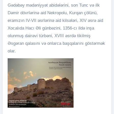
Gədəbəy mədəniyyət abidələrini, son Tunc və ilk
Dəmir dövrlərinə aid Nekropolu, Kurqan çölünü,
eramızın IV-VII əsrlərinə aid kilsələri, XIV əsrə aid
Xocalıda Hacı Əli günbəzini, 1356-cı ildə inşa
olunmuş dairəvi türbəni, XVIII əsrdə tikilmiş
Əsgəran qalasını və onlarca başqalarını göstərmək
olar.