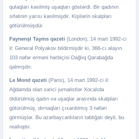
qulaqları kəsilmiş uşaqları göstərdi. Bir qadının
sifətinin yarısı kəsilmişdir. Kişilərin skalpları
götürülmüşdür.
Faynenşl Tayms q
ə
zeti
(London), 14 mart 1992-ci
il: General Polyakov bildirmişdir ki, 366-cı alayın
103 nəfər erməni hərbiçisi Dağlıq Qarabağda
qalmışdır.
Le Mond q
ə
zeti
(Paris), 14 mart 1992-ci il:
Ağdamda olan xarici jurnalistlər Xocalıda
öldürülmüş qadın və uşaqlar arasında skalpları
götürülmüş, dırnaqları çıxardılmış 3 nəfəri
görmüşlər. Bu azərbaycanlıların təbliğatı deyil, bu
reallıqdır.