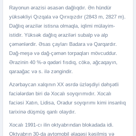
Rayonun ərazisi əsasən dağlıqdır. Ən hündür
yüksəkliyi Qızqala və Qırxqızdır (2843 m, 2827 m).
Dağlıq ərazilər istisna olmaqla, iqlimi mülayim-
istidir. Yüksək dağlıq əraziləri subalp və alp
çəmənlərdir. Əsas çayları Badara və Qarqardır.
Dağ-meşə və dağ-çəmən torpaqları mövcuddur.
Ərazinin 40 %-ə qədəri fısdıq, cökə, ağcaqayın,
qaraağac və s. ilə zəngindir.
Azərbaycan xalqının XX əsrdə üzləşdiyi dəhşətli
faciələrdən biri də Xocalı soyqırımıdır. Xocalı
faciəsi Xatın, Lidisa, Oradur soyqırımı kimi insanlıq
tarixinə düşmüş qanlı olaydır.
Xocalı 1991-cı ilin oktyabrından blokadada idi.
Oktyabrın 30-da avtomobil əlaqəsi kəsilmiş və