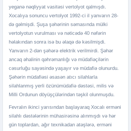
yeganə nəqliyyat vasitəsi vertolyot qalmışdı.
Xocalıya sonuncu vertolyot 1992-ci il yanvarın 28-
də gəlmişdi. Şuşa şəhərinin səmasında mülki
vertolyotun vurulması və nəticədə 40 nəfərin
həlakından sonra isə bu əlaqə də kəsilmişdi.
Yanvarın 2-dən şəhərə elektrik verilmirdi. Şəhər
ancaq əhalinin qəhrəmanlığı və müdafiəçilərin
cəsurluğu sayəsində yaşayır və müdafiə olunurdu.
Şəhərin müdafiəsi əsasən atıcı silahlarla
silahlanmış yerli özünümüdafiə dəstəsi, milis və
Milli Ordunun döyüşçülərindən təşkil olunmuşdu.
Fevralın ikinci yarısından başlayaraq Xocalı erməni
silahlı dəstələrinin mühasirəsinə alınmışdı və hər
gün toplardan, ağır texnikadan atəşlərə, erməni