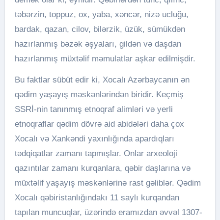
təbərzin, toppuz, ox, yaba, xəncər, nizə ucluğu,
bardak, qazan, cilov, bilərzik, üzük, sümükdən
hazırlanmış bəzək əşyaları, gildən və daşdan
hazırlanmış müxtəlif məmulatlar aşkar edilmişdir.
Bu faktlar sübüt edir ki, Xocalı Azərbaycanın ən
qədim yaşayış məskənlərindən biridir. Keçmiş
SSRİ-nin tanınmış etnoqraf alimləri və yerli
etnoqraflar qədim dövrə aid abidələri daha çox
Xocalı və Xankəndi yaxınlığında apardıqları
tədqiqatlar zamanı tapmışlar. Onlar arxeoloji
qazıntılar zamanı kurqanlara, qəbir daşlarına və
müxtəlif yaşayış məskənlərinə rast gəliblər. Qədim
Xocalı qəbiristanlığındakı 11 saylı kurqandan
tapılan muncuqlar, üzərində eramızdan əvvəl 1307-