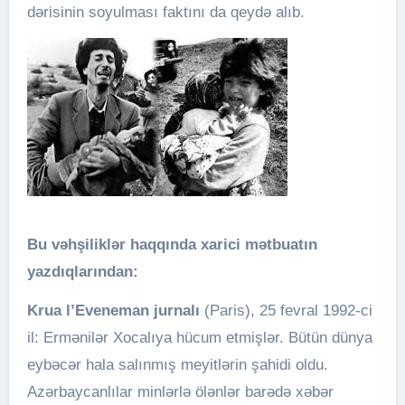
dərisinin soyulması faktını da qeydə alıb.
Bu v
ə
hşilikl
ə
r haqqında xarici m
ə
tbuatın
yazdıqlarından:
Krua l’Eveneman jurnalı
(Paris), 25 fevral 1992-ci
il: Ermənilər Xocalıya hücum etmişlər. Bütün dünya
eybəcər hala salınmış meyitlərin şahidi oldu.
Azərbaycanlılar minlərlə ölənlər barədə xəbər