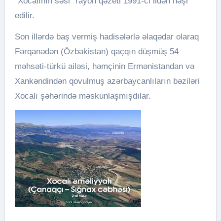
“Xocalının səsi” rayon qəzeti 1991-ci ildən nəşr
edilir.
Son illərdə baş vermiş hadisələrlə əlaqədar olaraq
Fərqanədən (Özbəkistan) qaçqın düşmüş 54
məhsəti-türkü ailəsi, həmçinin Ermənistandan və
Xankəndindən qovulmuş azərbaycanlıların bəziləri
Xocalı şəhərində məskunlaşmışdılar.