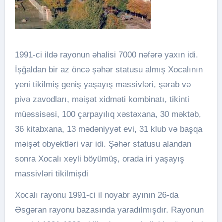
1991-ci ildə rayonun əhalisi 7000 nəfərə yaxın idi.
İşğaldan bir az öncə şəhər statusu almış Xocalının
yeni tikilmiş geniş yaşayış massivləri, şərab və
pivə zavodları, məişət xidməti kombinatı, tikinti
müəssisəsi, 100 çarpayılıq xəstəxana, 30 məktəb,
36 kitabxana, 13 mədəniyyət evi, 31 klub və başqa
məişət obyektləri var idi. Şəhər statusu alandan
sonra Xocalı xeyli böyümüş, orada iri yaşayış
massivləri tikilmişdi
Xocalı rayonu 1991-ci il noyabr ayının 26-da
Əsgəran rayonu bazasında yaradılmışdır. Rayonun