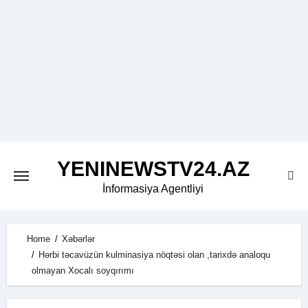
Skip
to
content
YENINEWSTV24.AZ
İnformasiya Agentliyi
Home
Xəbərlər
Hərbi təcavüzün kulminasiya nöqtəsi olan ,tarixdə analoqu
olmayan Xocalı soyqırımı