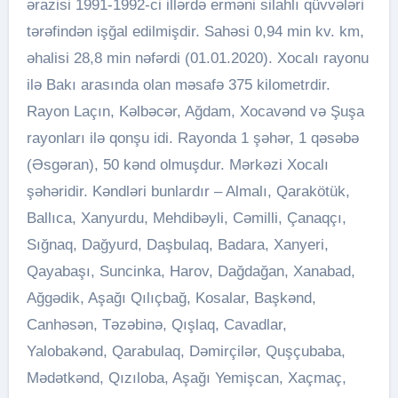
ərazisi 1991-1992-ci illərdə erməni silahlı qüvvələri
tərəfindən işğal edilmişdir. Sahəsi 0,94 min kv. km,
əhalisi 28,8 min nəfərdi (01.01.2020). Xocalı rayonu
ilə Bakı arasında olan məsafə 375 kilometrdir.
Rayon Laçın, Kəlbəcər, Ağdam, Xocavənd və Şuşa
rayonları ilə qonşu idi. Rayonda 1 şəhər, 1 qəsəbə
(Əsgəran), 50 kənd olmuşdur. Mərkəzi Xocalı
şəhəridir. Kəndləri bunlardır – Almalı, Qarakötük,
Ballıca, Xanyurdu, Mehdibəyli, Cəmilli, Çanaqçı,
Sığnaq, Dağyurd, Daşbulaq, Badara, Xanyeri,
Qayabaşı, Suncinka, Harov, Dağdağan, Xanabad,
Ağgədik, Aşağı Qılıçbağ, Kosalar, Başkənd,
Canhəsən, Təzəbinə, Qışlaq, Cavadlar,
Yalobakənd, Qarabulaq, Dəmirçilər, Quşçubaba,
Mədətkənd, Qızıloba, Aşağı Yemişcan, Xaçmaç,