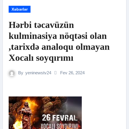
Xəbərlər
Hərbi təcavüzün
kulminasiya nöqtəsi olan
,tarixdə analoqu olmayan
Xocalı soyqırımı
By
yeninewstv24
Fev 26, 2024