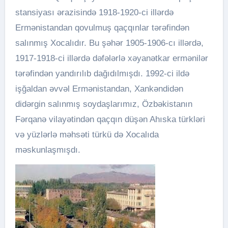
stansiyası ərazisində 1918-1920-ci illərdə
Ermənistandan qovulmuş qaçqınlar tərəfindən
salınmış Xocalıdır. Bu şəhər 1905-1906-cı illərdə,
1917-1918-ci illərdə dəfələrlə xəyanətkar ermənilər
tərəfindən yandırılıb dağıdılmışdı. 1992-ci ildə
işğaldan əvvəl Ermənistandan, Xankəndidən
didərgin salınmış soydaşlarımız, Özbəkistanın
Fərqanə vilayətindən qaçqın düşən Ahıska türkləri
və yüzlərlə məhsəti türkü də Xocalıda
məskunlaşmışdı.