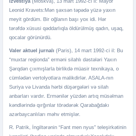
İzvestiya
(Moskva), 13 mart 1992-ci il: Mayor
Leonid Kravets:Mən şəxsən təpədə yüzə yaxın
meyit gördüm. Bir oğlanın başı yox idi. Hər
tərəfdə xüsusi qəddarlıqla öldürülmüş qadın, uşaq,
qocalar görünürdü.
Valer aktuel jurnalı
(Paris), 14 mart 1992-ci il: Bu
“muxtar regionda” erməni silahlı dəstələri Yaxın
Şərqdən çıxmışlarla birlikdə müasir texnikaya, o
cümlədən vertolyotlara malikdirlər. ASALA-nın
Suriya və Livanda hərbi düşərgələri və silah
anbarları vardır. Ermənilər yüzdən artıq müsəlman
kəndlərində qırğınlar törədərək Qarabağdakı
azərbaycanlıları məhv etmişlər.
R. Patrik, İngiltərənin “Fant men nyus” teleşirkətinin