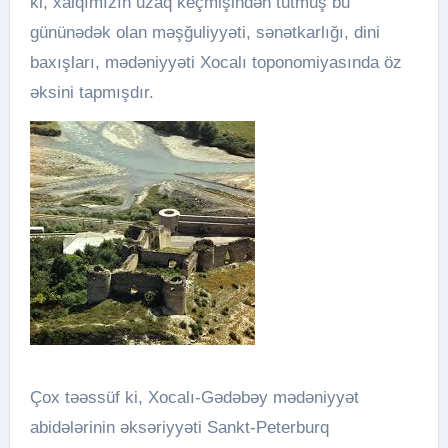
ki, xalqımızın uzaq keçmişindən tutmuş bu
gününədək olan məşğuliyyəti, sənətkarlığı, dini
baxışları, mədəniyyəti Xocalı toponomiyasında öz
əksini tapmışdır.
Çox təəssüf ki, Xocalı-Gədəbəy mədəniyyət
abidələrinin əksəriyyəti Sankt-Peterburq