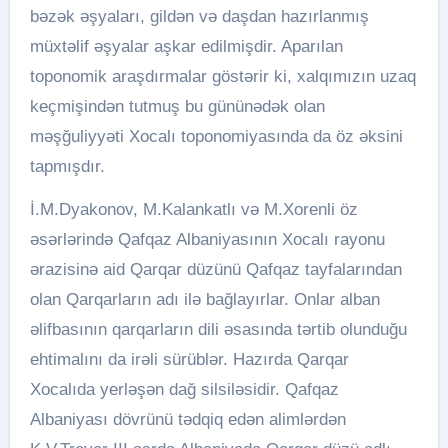
bəzək əşyaları, gildən və daşdan hazırlanmış
müxtəlif əşyalar aşkar edilmişdir. Aparılan
toponomik araşdırmalar göstərir ki, xalqımızın uzaq
keçmişindən tutmuş bu gününədək olan
məşğuliyyəti Xocalı toponomiyasında da öz əksini
tapmışdır.
İ.M.Dyakonov, M.Kalankatlı və M.Xorenli öz
əsərlərində Qafqaz Albaniyasının Xocalı rayonu
ərazisinə aid Qarqar düzünü Qafqaz tayfalarından
olan Qarqarların adı ilə bağlayırlar. Onlar alban
əlifbasının qarqarların dili əsasında tərtib olunduğu
ehtimalını da irəli sürüblər. Hazırda Qarqar
Xocalıda yerləşən dağ silsiləsidir. Qafqaz
Albaniyası dövrünü tədqiq edən alimlərdən