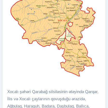
Xocalı şəhəri Qarabağ silsiləsinin ətəyində Qarqar,
İlis və Xocalı çaylarının qovuşduğu ərazidə,
Ağbulaq, Haraguh, Badara, Daşbulaq, Ballıca,