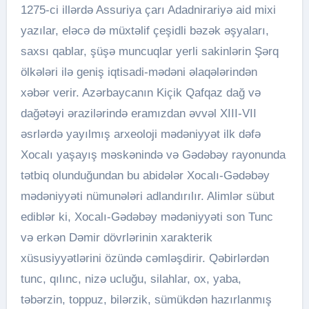
1275-ci illərdə Assuriya çarı Adadnirariyə aid mixi
yazılar, eləcə də müxtəlif çeşidli bəzək əşyaları,
saxsı qablar, şüşə muncuqlar yerli sakinlərin Şərq
ölkələri ilə geniş iqtisadi-mədəni əlaqələrindən
xəbər verir. Azərbaycanın Kiçik Qafqaz dağ və
dağətəyi ərazilərində eramızdan əvvəl XIII-VII
əsrlərdə yayılmış arxeoloji mədəniyyət ilk dəfə
Xocalı yaşayış məskənində və Gədəbəy rayonunda
tətbiq olunduğundan bu abidələr Xocalı-Gədəbəy
mədəniyyəti nümunələri adlandırılır. Alimlər sübut
ediblər ki, Xocalı-Gədəbəy mədəniyyəti son Tunc
və erkən Dəmir dövrlərinin xarakterik
xüsusiyyətlərini özündə cəmləşdirir. Qəbirlərdən
tunc, qılınc, nizə ucluğu, silahlar, ox, yaba,
təbərzin, toppuz, bilərzik, sümükdən hazırlanmış