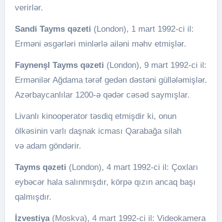
verirlər.
Sandi Tayms q
ə
zeti
(London), 1 mart 1992-ci il:
Erməni əsgərləri minlərlə ailəni məhv etmişlər.
Faynenşl Tayms q
ə
zeti
(London), 9 mart 1992-ci il:
Ermənilər Ağdama tərəf gedən dəstəni güllələmişlər.
Azərbaycanlılar 1200-ə qədər cəsəd saymışlar.
Livanlı kinooperator təsdiq etmişdir ki, onun
ölkəsinin varlı daşnak icması Qarabağa silah
və adam göndərir.
Tayms q
ə
zeti
(London), 4 mart 1992-ci il: Çoxları
eybəcər hala salınmışdır, körpə qızın ancaq başı
qalmışdır.
İzvestiya
(Moskva), 4 mart 1992-ci il: Videokamera