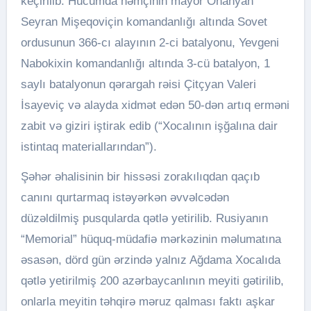
keçirilib. Hücumda həmçinin mayor Ohanyan
Seyran Mişeqoviçin komandanlığı altında Sovet
ordusunun 366-cı alayının 2-ci batalyonu, Yevgeni
Nabokixin komandanlığı altında 3-cü batalyon, 1
saylı batalyonun qərargah rəisi Çitçyan Valeri
İsayeviç və alayda xidmət edən 50-dən artıq erməni
zabit və giziri iştirak edib (“Xocalının işğalına dair
istintaq materiallarından”).
Şəhər əhalisinin bir hissəsi zorakılıqdan qaçıb
canını qurtarmaq istəyərkən əvvəlcədən
düzəldilmiş pusqularda qətlə yetirilib. Rusiyanın
“Memorial” hüquq-müdafiə mərkəzinin məlumatına
əsasən, dörd gün ərzində yalnız Ağdama Xocalıda
qətlə yetirilmiş 200 azərbaycanlının meyiti gətirilib,
onlarla meyitin təhqirə məruz qalması faktı aşkar