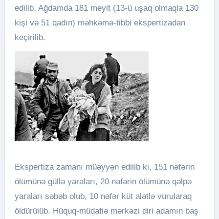
edilib. Ağdamda 181 meyit (13-ü uşaq olmaqla 130
kişi və 51 qadın) məhkəmə-tibbi ekspertizadan
keçirilib.
Ekspertiza zamanı müəyyən edilib ki, 151 nəfərin
ölümünə güllə yaraları, 20 nəfərin ölümünə qəlpə
yaraları səbəb olub, 10 nəfər küt alətlə vurularaq
öldürülüb. Hüquq-müdafiə mərkəzi diri adamın baş