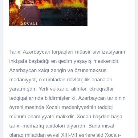
Tarixi Azərbaycan torpaqları müasir sivilizasiyanın
inkişafa başladığı ən qədim yaşayış məskənidir.
Azərbaycan xalqı zəngin və özünəməxsus
mədəniyyət, o cümlədən dövlətçilik ənənələri
yaratmışdır. Yerli və xarici alimlər, etnoqraflar
tədqiqatlarında bildirmişlər ki, Azərbaycan tarixinin
öyrənilməsində Xocalı mədəniyyətinin tədqiqi
mühüm əhəmiyyətə malikdir. Xocalı başdan-başa
tarixi-memarlıq abidələri diyarıdır. Buna misal
olaraq miladdan əvvəl XIII-VII əsrlərə aid Xocalı-