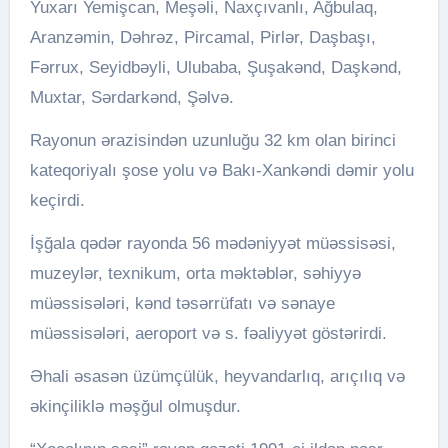
Yuxarı Yemişcan, Meşəli, Naxçıvanlı, Ağbulaq,
Aranzəmin, Dəhrəz, Pircamal, Pirlər, Daşbaşı,
Fərrux, Seyidbəyli, Ulubaba, Şuşakənd, Daşkənd,
Muxtar, Sərdarkənd, Şəlvə.
Rayonun ərazisindən uzunluğu 32 km olan birinci
kateqoriyalı şose yolu və Bakı-Xankəndi dəmir yolu
keçirdi.
İşğala qədər rayonda 56 mədəniyyət müəssisəsi,
muzeylər, texnikum, orta məktəblər, səhiyyə
müəssisələri, kənd təsərrüfatı və sənaye
müəssisələri, aeroport və s. fəaliyyət göstərirdi.
Əhali əsasən üzümçülük, heyvandarlıq, arıçılıq və
əkinçiliklə məşğul olmuşdur.