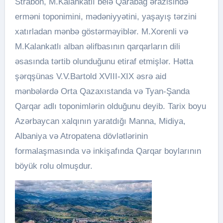
Strabon, M.Kalankatlı belə Qarabağ ərazisində
erməni toponimini, mədəniyyətini, yaşayış tərzini
xatırladan mənbə göstərməyiblər. M.Xorenli və
M.Kalankatlı alban əlifbasının qarqarların dili
əsasında tərtib olunduğunu etiraf etmişlər. Hətta
şərqşünas V.V.Bartold XVIII-XIX əsrə aid
mənbələrdə Orta Qazaxıstanda və Tyan-Şanda
Qarqar adlı toponimlərin olduğunu deyib. Tarix boyu
Azərbaycan xalqının yaratdığı Manna, Midiya,
Albaniya və Atropatena dövlətlərinin
formalaşmasında və inkişafında Qarqar boylarının
böyük rolu olmuşdur.