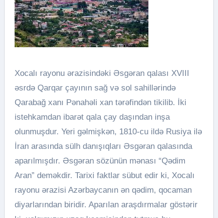
Xocalı rayonu ərazisindəki Əsgəran qalası XVIII
əsrdə Qarqar çayının sağ və sol sahillərində
Qarabağ xanı Pənahəli xan tərəfindən tikilib. İki
istehkamdan ibarət qala çay daşından inşa
olunmuşdur. Yeri gəlmişkən, 1810-cu ildə Rusiya ilə
İran arasında sülh danışıqları Əsgəran qalasında
aparılmışdır. Əsgəran sözünün mənası “Qədim
Aran” deməkdir. Tarixi faktlar sübut edir ki, Xocalı
rayonu ərazisi Azərbaycanın ən qədim, qocaman
diyarlarından biridir. Aparılan araşdırmalar göstərir