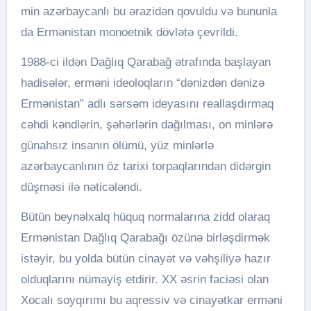
min azərbaycanlı bu ərazidən qovuldu və bununla
da Ermənistan monoetnik dövlətə çevrildi.
1988-ci ildən Dağlıq Qarabağ ətrafında başlayan
hadisələr, erməni ideoloqların “dənizdən dənizə
Ermənistan” adlı sərsəm ideyasını reallaşdırmaq
cəhdi kəndlərin, şəhərlərin dağılması, on minlərə
günahsız insanın ölümü, yüz minlərlə
azərbaycanlının öz tarixi torpaqlarından didərgin
düşməsi ilə nəticələndi.
Bütün beynəlxalq hüquq normalarına zidd olaraq
Ermənistan Dağlıq Qarabağı özünə birləşdirmək
istəyir, bu yolda bütün cinayət və vəhşiliyə hazır
olduqlarını nümayiş etdirir. XX əsrin faciəsi olan
Xocalı soyqırımı bu aqressiv və cinayətkar erməni