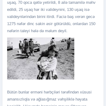
uşaq, 70 qoca qətlə yetirildi, 8 ailə tamamilə məhv
edildi, 25 uşaq hər iki valideynini, 130 uşaq isə
valideynlərindən birini itirdi. Faciə baş verən gecə
1275 nəfər dinc sakin əsir götürüldü, onlardan 150
nəfərin taleyi hələ də məlum deyil.
Bütün bunlar erməni hərbçiləri tərəfindən xüsusi
amansızlıqla və ağlasığmaz vəhşiliklə həyata