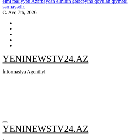
elmi fəaliyyəti Azərbaycan elminin gələcəyinə qoyulan qiymətli
sərmayədir.
C. Avq 7th, 2026
YENINEWSTV24.AZ
İnformasiya Agentliyi
YENINEWSTV24.AZ