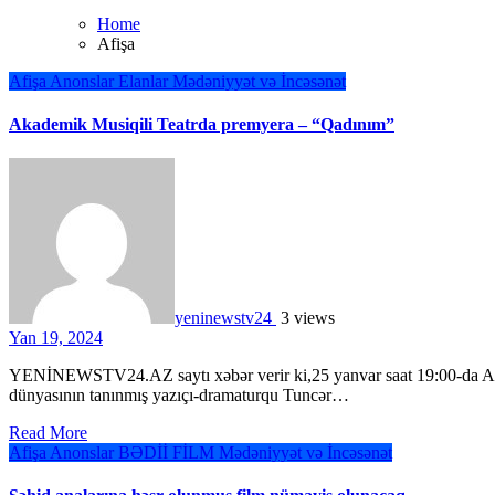
Home
Afişa
Afişa
Anonslar
Elanlar
Mədəniyyət və İncəsənət
Akademik Musiqili Teatrda premyera – “Qadınım”
yeninewstv24
3 views
Yan 19, 2024
YENİNEWSTV24.AZ saytı xəbər verir ki,25 yanvar saat 19:00-da Azərbaycan Dövlət Akademik Musiqili Teatrında Türk
dünyasının tanınmış yazıçı-dramaturqu Tuncər…
Read More
Afişa
Anonslar
BƏDİİ FİLM
Mədəniyyət və İncəsənət