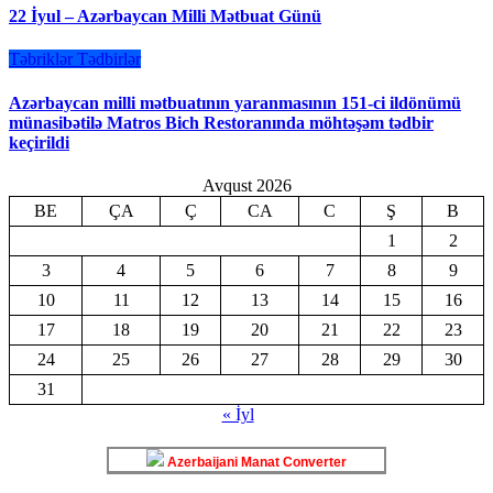
22 İyul – Azərbaycan Milli Mətbuat Günü
Təbriklər
Tədbirlər
Azərbaycan milli mətbuatının yaranmasının 151-ci ildönümü
münasibətilə Matros Bich Restoranında möhtəşəm tədbir
keçirildi
Avqust 2026
BE
ÇA
Ç
CA
C
Ş
B
1
2
3
4
5
6
7
8
9
10
11
12
13
14
15
16
17
18
19
20
21
22
23
24
25
26
27
28
29
30
31
« İyl
Azerbaijani Manat Converter