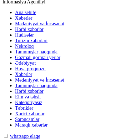
İnformasiya Agentliyi
Ana sehife
Xəbərlər
Mədəniyyət və İncəsənət
Hərbi xəbərlər
Hadisələr
Turizm xəbərləri
Nekroloq
Tanınmışlar haqqında
Gəzməli görməli yerlər
Ədəbiyyat
Hava proqnozu
Xəbərlər
Mədəniyyət və İncəsənət
Tanınmışlar haqqında
Hərbi xəbərlər
Elm və təhsil
Kateqoriyasız
Təbriklər
Xarici xəbərlər
Sərəncamlar
Maraqlı xəbərlər
whatsapp elaqe