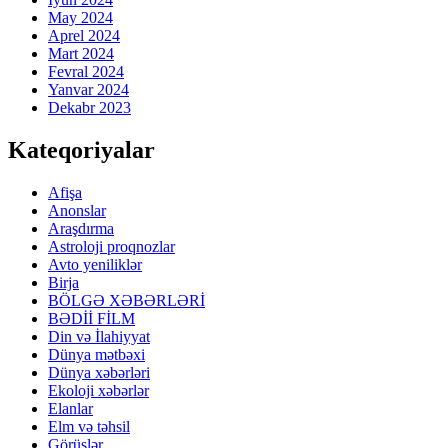
May 2024
Aprel 2024
Mart 2024
Fevral 2024
Yanvar 2024
Dekabr 2023
Kateqoriyalar
Afişa
Anonslar
Araşdırma
Astroloji proqnozlar
Avto yeniliklər
Birja
BÖLGƏ XƏBƏRLƏRİ
BƏDİİ FİLM
Din və İlahiyyat
Dünya mətbəxi
Dünya xəbərləri
Ekoloji xəbərlər
Elanlar
Elm və təhsil
Görüşlər