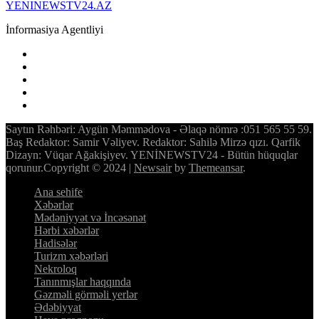
YENINEWSTV24.AZ
İnformasiya Agentliyi
Saytın Rəhbəri: Aygün Məmmədova - Əlaqə nömrə :051 565 55 59.
Baş Redaktor: Samir Vəliyev. Redaktor: Sahilə Mirzə qızı. Qarfik
Dizayn: Vüqar Ağakişiyev. YENİNEWSTV24 - Bütün hüquqlar
qorunur.Copyright © 2024
|
Newsair
by
Themeansar
.
Ana sehife
Xəbərlər
Mədəniyyət və İncəsənət
Hərbi xəbərlər
Hadisələr
Turizm xəbərləri
Nekroloq
Tanınmışlar haqqında
Gəzməli görməli yerlər
Ədəbiyyat