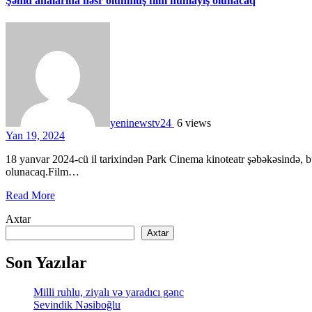
Şəhid analarına həsr olunmuş film nümayiş olunacaq
yeninewstv24
6 views
Yan 19, 2024
18 yanvar 2024-cü il tarixindən Park Cinema kinoteatr şəbəkəsində, bütün şəhid analarına həsr olunmuş “Ana” filmi nümayiş
olunacaq.Film…
Read More
Axtar
Axtar
Son Yazılar
Milli ruhlu, ziyalı və yaradıcı gənc
Sevindik Nəsiboğlu