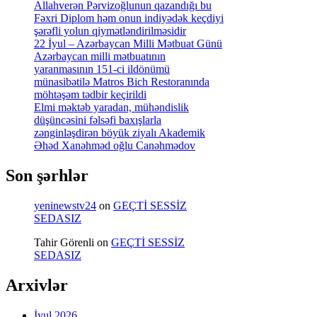
Allahverən Pərvizoğlunun qazandığı bu
Fəxri Diplom həm onun indiyədək keçdiyi
şərəfli yolun qiymətləndirilməsidir
22 İyul – Azərbaycan Milli Mətbuat Günü
Azərbaycan milli mətbuatının
yaranmasının 151-ci ildönümü
münasibətilə Matros Bich Restoranında
möhtəşəm tədbir keçirildi
Elmi məktəb yaradan, mühəndislik
düşüncəsini fəlsəfi baxışlarla
zənginləşdirən böyük ziyalı Akademik
Əhəd Xanəhməd oğlu Canəhmədov
Son şərhlər
yeninewstv24
on
GEÇTİ SESSİZ
SEDASIZ
Tahir Görenli
on
GEÇTİ SESSİZ
SEDASIZ
Arxivlər
İyul 2026