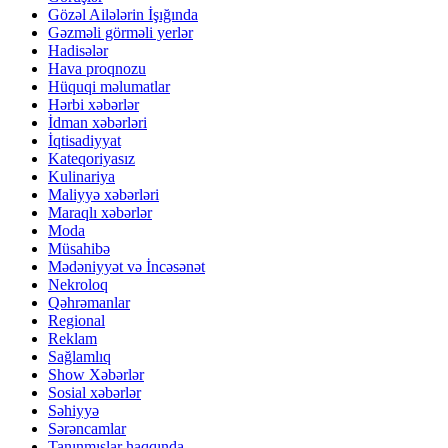
Gözəl Ailələrin İşığında
Gəzməli görməli yerlər
Hadisələr
Hava proqnozu
Hüquqi məlumatlar
Hərbi xəbərlər
İdman xəbərləri
İqtisadiyyat
Kateqoriyasız
Kulinariya
Maliyyə xəbərləri
Maraqlı xəbərlər
Moda
Müsahibə
Mədəniyyət və İncəsənət
Nekroloq
Qəhrəmanlar
Regional
Reklam
Sağlamlıq
Show Xəbərlər
Sosial xəbərlər
Səhiyyə
Sərəncamlar
Tanınmışlar haqqında