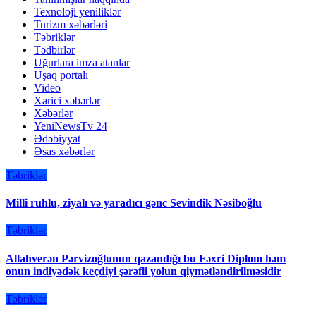
Texnoloji yeniliklər
Turizm xəbərləri
Təbriklər
Tədbirlər
Uğurlara imza atanlar
Uşaq portalı
Video
Xarici xəbərlər
Xəbərlər
YeniNewsTv 24
Ədəbiyyat
Əsas xəbərlər
Təbriklər
Milli ruhlu, ziyalı və yaradıcı gənc Sevindik Nəsiboğlu
Təbriklər
Allahverən Pərvizoğlunun qazandığı bu Fəxri Diplom həm
onun indiyədək keçdiyi şərəfli yolun qiymətləndirilməsidir
Təbriklər