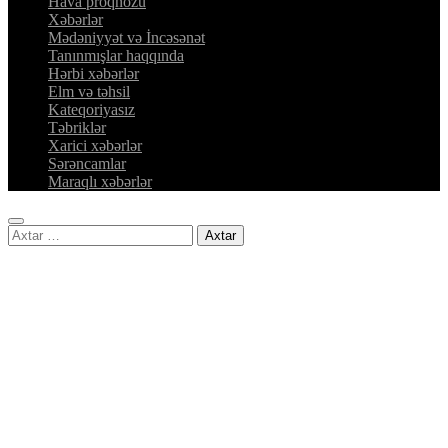
Hava proqnozu
Xəbərlər
Mədəniyyət və İncəsənət
Tanınmışlar haqqında
Hərbi xəbərlər
Elm və təhsil
Kateqoriyasız
Təbriklər
Xarici xəbərlər
Sərəncamlar
Maraqlı xəbərlər
Axtarış: