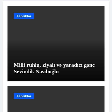
Təbriklər
Milli ruhlu, ziyalı və yaradıcı gənc
Sevindik Nəsiboğlu
Təbriklər