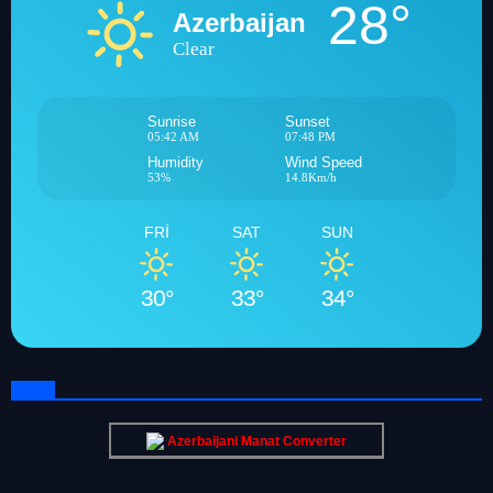
28°
Azerbaijan
Clear
Sunrise
Sunset
05:42 AM
07:48 PM
Humidity
Wind Speed
53%
14.8Km/h
FRI
SAT
SUN
30°
33°
34°
Azerbaijani Manat Converter