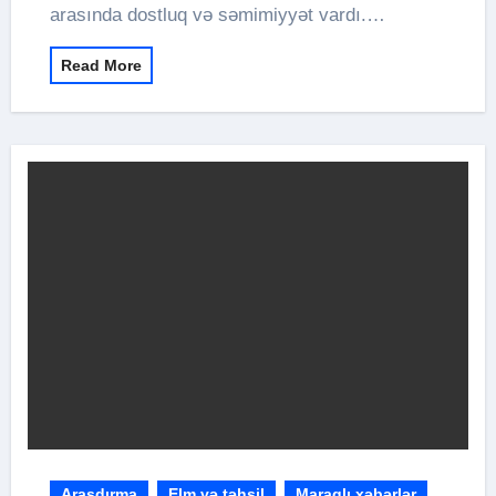
arasında dostluq və səmimiyyət vardı.…
Read More
Araşdırma
Elm və təhsil
Maraqlı xəbərlər