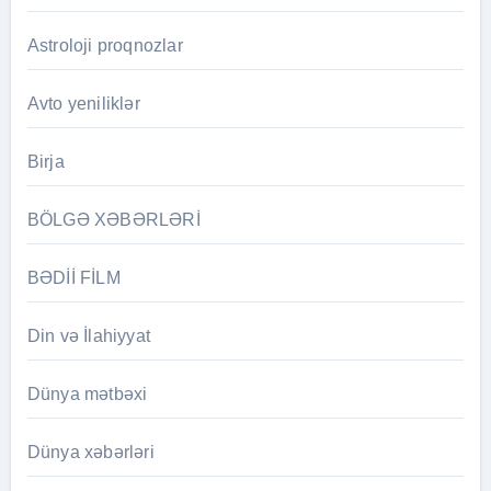
Astroloji proqnozlar
Avto yeniliklər
Birja
BÖLGƏ XƏBƏRLƏRİ
BƏDİİ FİLM
Din və İlahiyyat
Dünya mətbəxi
Dünya xəbərləri