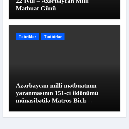
22 İyul – Azərbaycan Milli
Mətbuat Günü
Təbriklər
Tədbirlər
Azərbaycan milli mətbuatının
yaranmasının 151-ci ildönümü
münasibətilə Matros Bich
Restoranında möhtəşəm tədbir
keçirildi