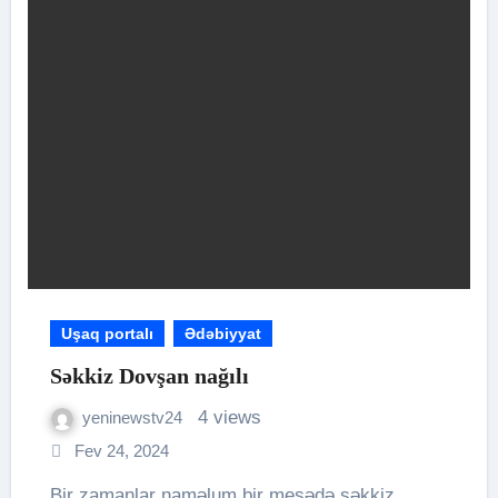
Uşaq portalı
Ədəbiyyat
Səkkiz Dovşan nağılı
4 views
yeninewstv24
Fev 24, 2024
Bir zamanlar naməlum bir meşədə səkkiz