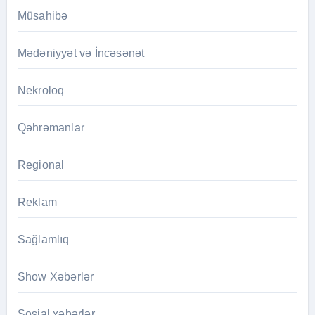
Müsahibə
Mədəniyyət və İncəsənət
Nekroloq
Qəhrəmanlar
Regional
Reklam
Sağlamlıq
Show Xəbərlər
Sosial xəbərlər