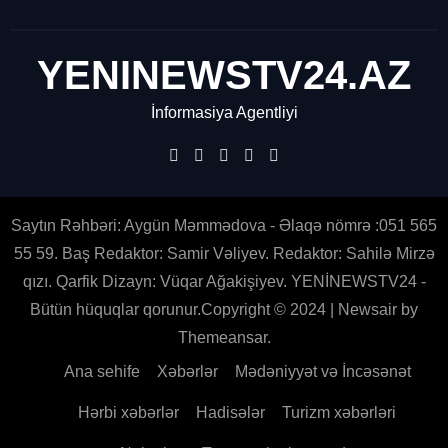
YENINEWSTV24.AZ
İnformasiya Agentliyi
Saytın Rəhbəri: Aygün Məmmədova - Əlaqə nömrə :051 565
55 59. Baş Redaktor: Samir Vəliyev. Redaktor: Sahilə Mirzə
qızı. Qarfik Dizayn: Vüqar Ağakişiyev. YENİNEWSTV24 -
Bütün hüquqlar qorunur.Copyright © 2024
|
Newsair
by
Themeansar
.
Ana sehife
Xəbərlər
Mədəniyyət və İncəsənət
Hərbi xəbərlər
Hadisələr
Turizm xəbərləri