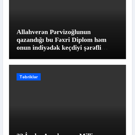
Allahverən Pərvizoğlunun
qazandığı bu Fəxri Diplom həm
onun indiyədək keçdiyi şərəfli
yolun qiymətləndirilməsidir
Təbriklər