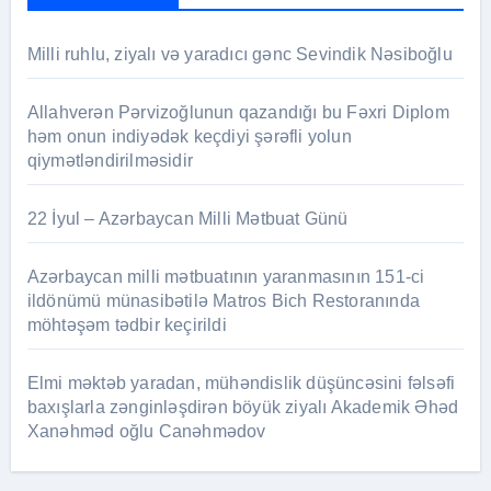
Milli ruhlu, ziyalı və yaradıcı gənc Sevindik Nəsiboğlu
Allahverən Pərvizoğlunun qazandığı bu Fəxri Diplom
həm onun indiyədək keçdiyi şərəfli yolun
qiymətləndirilməsidir
22 İyul – Azərbaycan Milli Mətbuat Günü
Azərbaycan milli mətbuatının yaranmasının 151-ci
ildönümü münasibətilə Matros Bich Restoranında
möhtəşəm tədbir keçirildi
Elmi məktəb yaradan, mühəndislik düşüncəsini fəlsəfi
baxışlarla zənginləşdirən böyük ziyalı Akademik Əhəd
Xanəhməd oğlu Canəhmədov