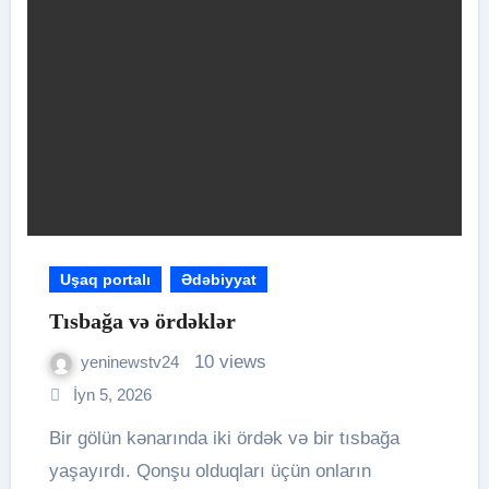
Uşaq portalı
Ədəbiyyat
Tısbağa və ördəklər
10 views
yeninewstv24
İyn 5, 2026
Bir gölün kənarında iki ördək və bir tısbağa
yaşayırdı. Qonşu olduqları üçün onların