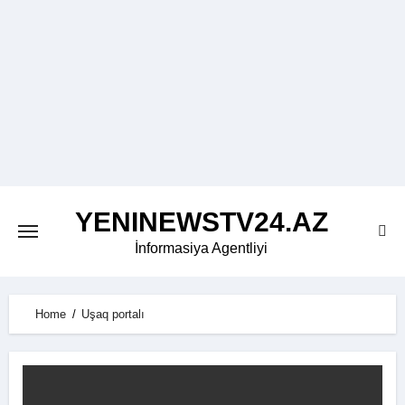
Skip
to
content
YENINEWSTV24.AZ
İnformasiya Agentliyi
Home
Uşaq portalı