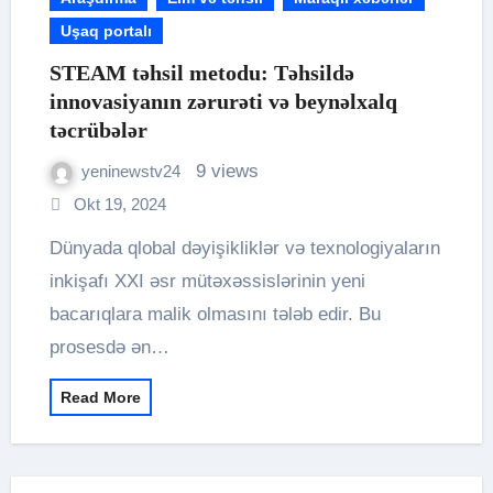
Uşaq portalı
STEAM təhsil metodu: Təhsildə
innovasiyanın zərurəti və beynəlxalq
təcrübələr
9 views
yeninewstv24
Okt 19, 2024
Dünyada qlobal dəyişikliklər və texnologiyaların
inkişafı XXI əsr mütəxəssislərinin yeni
bacarıqlara malik olmasını tələb edir. Bu
prosesdə ən…
Read More