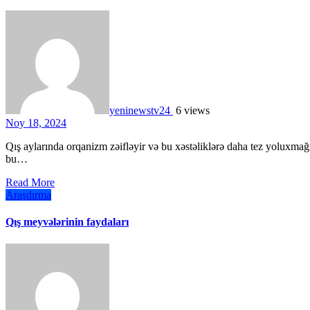
yeninewstv24
6 views
Noy 18, 2024
Qış aylarında orqanizm zəifləyir və bu xəstəliklərə daha tez yoluxmağımıza şərait yaradır. Qış aylarında orqanizm zəifləyir və
bu…
Read More
Araşdırma
Qış meyvələrinin faydaları