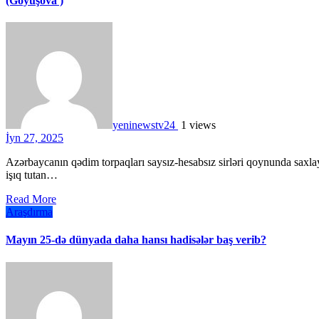
(Göyüşova )
yeninewstv24
1 views
İyn 27, 2025
Azərbaycanın qədim torpaqları saysız-hesabsız sirləri qoynunda saxlayır. Bu sirləri üzə çıxaran, zamanın tozunu silən və keçmişə
işıq tutan…
Read More
Araşdırma
Mayın 25-də dünyada daha hansı hadisələr baş verib?