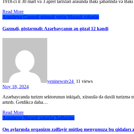
1918-ci il 30 mart və 3 aprel tarixləri arasında Bakı şəhərində və Ba
Read More
Araşdırma
Gəzməli görməli yerlər
Maraqlı xəbərlər
Gəzməli, göstərməli: Azərbaycanın ən gözəl 12 kəndi
yeninewstv24
11 views
Noy 18, 2024
Azərbaycanda turizm sektorunun inkişafı, xüsusilə də daxili turizmə marağın artması əhalinin müxtəlif bölgələrə səfərlərinin sayını
artırıb. Getdikcə daha…
Read More
Araşdırma
Maraqlı xəbərlər
Sağlamlıq
Qış aylarında orqanizm zəifləyir mütləq menyunuza bu qidaları ə