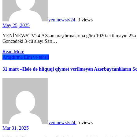
yeninewstv24
3 views
May 25, 2025
YENİNEWSTV24.AZ -ın araşdırmalarına görə 1920-ci il mayın 25-dən 26-na keçən gecə Azərbaycan milli ordusunun
Gəncədəki 3-cü alayı Sarı…
Read More
Araşdırma
Elm və təhsil
31 mart –Hələ də hüquqi qiymət verilməyən Azərbaycanlıların 
yeninewstv24
5 views
Mar 31, 2025