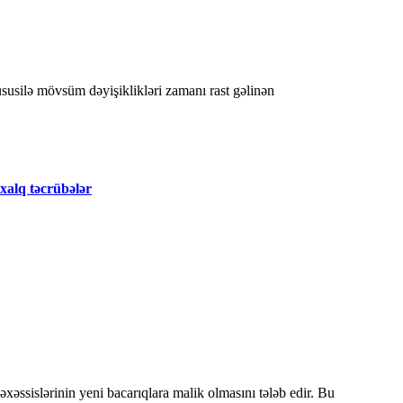
xalq təcrübələr