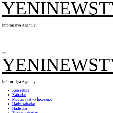
YENINEWST
İnformasiya Agentliyi
YENINEWST
İnformasiya Agentliyi
Ana sehife
Xəbərlər
Mədəniyyət və İncəsənət
Hərbi xəbərlər
Hadisələr
Turizm xəbərləri