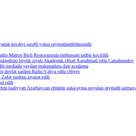
ək keçdiyi şərəfli yolun qiymətləndirilməsidir
tilə Matros Bich Restoranında möhtəşəm tədbir keçirildi
zənginləşdirən böyük ziyalı Akademik Əhəd Xanəhməd oğlu Canəhmədov
lı mediada yayılan məlumatlara dair açıqlama
iş dövlət xadimi Rafiq Yəhya oğlu Əliyev
Zəfər parkını ziyarət edib
ul edib
lmi fəaliyyəti Azərbaycan elminin gələcəyinə qoyulan qiymətli sərmayə