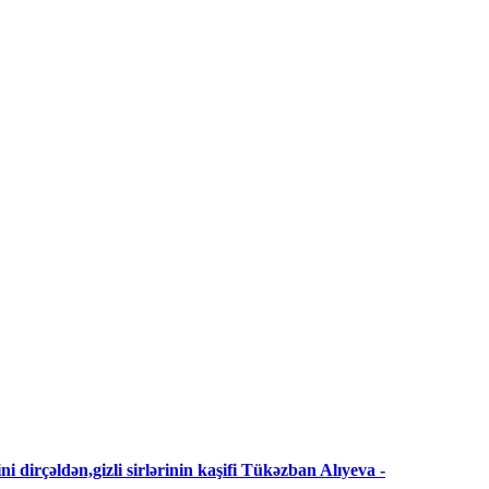
i dirçəldən,gizli sirlərinin kaşifi Tükəzban Alıyeva -