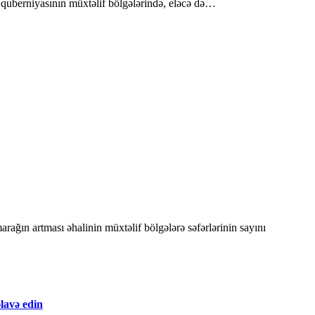
kı quberniyasının müxtəlif bölgələrində, eləcə də…
lavə edin