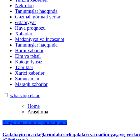
Nekroloq
Tanınmışlar haqqında
Gəzməli görməli yerlər
Ədəbiyyat
Hava proqnozu
Xəbərlər
Mədəniyyət və İncəsənət
Tanınmışlar haqqında
Hərbi xəbərlər
Elm və təhsil
Kateqoriyasız
Təbriklər
Xarici xəbərlər
Sərəncamlar
Maraqlı xəbərlər
whatsapp elaqe
Home
Araşdırma
Araşdırma
Tanınmışlar haqqında
Gədəbəyin uca dağlarındakı sirli qalaları və qədim yaşayış yerlərin