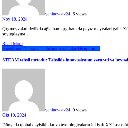
yeninewstv24
6 views
Noy 18, 2024
Qış meyvələri dedikdə ağla həm qış, həm də payız meyvələri gəlir. Xüsusilə mövsüm dəyişiklikləri zamanı rast gəlinən
soyuqdəymə…
Read More
Araşdırma
Elm və təhsil
Maraqlı xəbərlər
Uşaq portalı
STEAM təhsil metodu: Təhsildə innovasiyanın zərurəti və beynəl
yeninewstv24
9 views
Okt 19, 2024
Dünyada qlobal dəyişikliklər və texnologiyaların inkişafı XXI əsr mütəxəssislərinin yeni bacarıqlara malik olmasını tələb edir. Bu