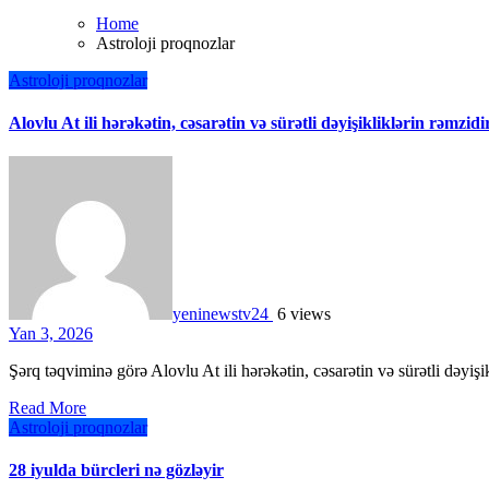
Home
Astroloji proqnozlar
Astroloji proqnozlar
Alovlu At ili hərəkətin, cəsarətin və sürətli dəyişikliklərin rəmzidi
yeninewstv24
6 views
Yan 3, 2026
Şərq təqviminə görə Alovlu At ili hərəkətin, cəsarətin və sürətli dəyi
Read More
Astroloji proqnozlar
28 iyulda bürcleri nə gözləyir