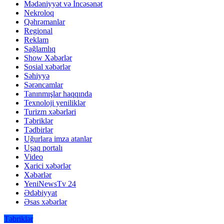
Mədəniyyət və İncəsənət
Nekroloq
Qəhrəmanlar
Regional
Reklam
Sağlamlıq
Show Xəbərlər
Sosial xəbərlər
Səhiyyə
Sərəncamlar
Tanınmışlar haqqında
Texnoloji yeniliklər
Turizm xəbərləri
Təbriklər
Tədbirlər
Uğurlara imza atanlar
Uşaq portalı
Video
Xarici xəbərlər
Xəbərlər
YeniNewsTv 24
Ədəbiyyat
Əsas xəbərlər
Təbriklər