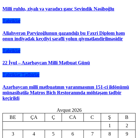
Milli ruhlu, ziyalı və yaradıcı gənc Sevindik Nəsiboğlu
Təbriklər
Allahverən Pərvizoğlunun qazandığı bu Fəxri Diplom həm
onun indiyədək keçdiyi şərəfli yolun qiymətləndirilməsidir
Təbriklər
22 İyul – Azərbaycan Milli Mətbuat Günü
Təbriklər
Tədbirlər
Azərbaycan milli mətbuatının yaranmasının 151-ci ildönümü
münasibətilə Matros Bich Restoranında möhtəşəm tədbir
keçirildi
Avqust 2026
BE
ÇA
Ç
CA
C
Ş
B
1
2
3
4
5
6
7
8
9