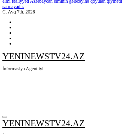
elmi fəaliyyəti Azərbaycan elminin gələcəyinə qoyulan qiymətli
sərmayədir.
C. Avq 7th, 2026
YENINEWSTV24.AZ
İnformasiya Agentliyi
YENINEWSTV24.AZ