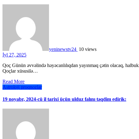
yeninewstv24
10 views
İyl 27, 2025
Qoç Günün əvvəlində həyəcanlılıqdan yayınmaq çətin olacaq, halbuki bu narahatlığın səbəbi bir çoxlarına aydın olmayacaq. Bəzi
Qoçlar xüsusilə…
Read More
Astroloji proqnozlar
19 noyabr, 2024-cü il tarixi üçün ulduz falını təqdim edirik: