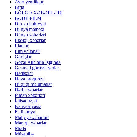
Avto yeniliklər
Birja
BÖLGƏ XƏBƏRLƏRİ
BƏDİİ FİLM
Din və İlahiyyat
Dünya mətbəxi
Dünya xəbərləri
Ekoloji xəbərlər
Elanlar
Elm və təhsil
Görüşlər
Gözəl Ailələrin İşığında
Gəzməli görməli yerlər
Hadisələr
Hava proqnozu
Hüquqi məlumatlar
Hərbi xəbərlər
İdman xəbərləri
İqtisadiyyat
Kateqoriyasız
Kulinariya
Maliyyə xəbərləri
Maraqlı xəbərlər
Moda
Müsahibə