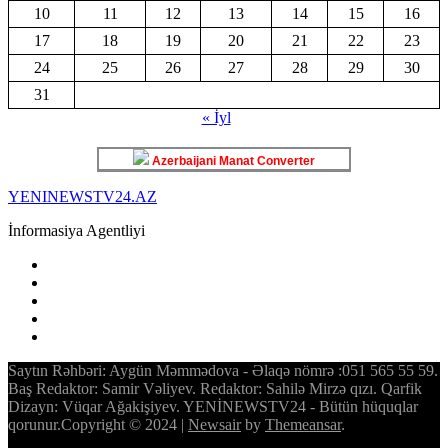
10
11
12
13
14
15
16
17
18
19
20
21
22
23
24
25
26
27
28
29
30
31
« İyl
Azerbaijani Manat Converter
YENINEWSTV24.AZ
İnformasiya Agentliyi
Saytın Rəhbəri: Aygün Məmmədova - Əlaqə nömrə :051 565 55 59.
Baş Redaktor: Samir Vəliyev. Redaktor: Sahilə Mirzə qızı. Qarfik
Dizayn: Vüqar Ağakişiyev. YENİNEWSTV24 - Bütün hüquqlar
qorunur.Copyright © 2024
|
Newsair
by
Themeansar
.