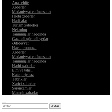
Ana sehife
Xəbərlər
Mədəniyyət və İncəsənət
Hərbi xəbərlər
Hadisələr
Turizm xəbərləri
Nekroloq
Tanınmışlar haqqında
Gəzməli görməli yerlər
Ədəbiyyat
Hava proqnozu
Xəbərlər
Mədəniyyət və İncəsənət
Tanınmışlar haqqında
Hərbi xəbərlər
Elm və təhsil
Kateqoriyasız
Təbriklər
Xarici xəbərlər
Sərəncamlar
Maraqlı xəbərlər
Axtarış: