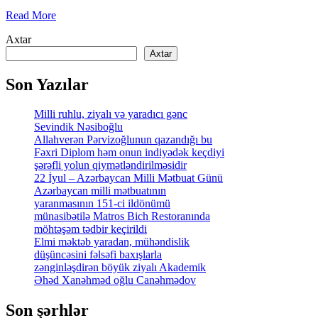
Read More
Axtar
Axtar
Son Yazılar
Milli ruhlu, ziyalı və yaradıcı gənc
Sevindik Nəsiboğlu
Allahverən Pərvizoğlunun qazandığı bu
Fəxri Diplom həm onun indiyədək keçdiyi
şərəfli yolun qiymətləndirilməsidir
22 İyul – Azərbaycan Milli Mətbuat Günü
Azərbaycan milli mətbuatının
yaranmasının 151-ci ildönümü
münasibətilə Matros Bich Restoranında
möhtəşəm tədbir keçirildi
Elmi məktəb yaradan, mühəndislik
düşüncəsini fəlsəfi baxışlarla
zənginləşdirən böyük ziyalı Akademik
Əhəd Xanəhməd oğlu Canəhmədov
Son şərhlər