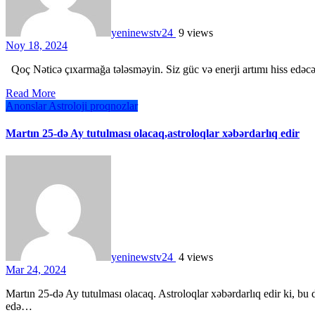
yeninewstv24
9 views
Noy 18, 2024
Qoç Nəticə çıxarmağa tələsməyin. Siz güc və enerji artımı hiss edə
Read More
Anonslar
Astroloji proqnozlar
Martın 25-də Ay tutulması olacaq,astroloqlar xəbərdarlıq edir
yeninewstv24
4 views
Mar 24, 2024
Martın 25-də Ay tutulması olacaq. Astroloqlar xəbərdarlıq edir ki, bu dövr ulduz bürclərinin bəzi nümayəndələrinin həyatını alt-üst
edə…