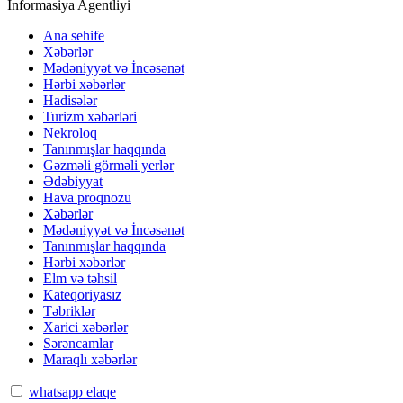
İnformasiya Agentliyi
Ana sehife
Xəbərlər
Mədəniyyət və İncəsənət
Hərbi xəbərlər
Hadisələr
Turizm xəbərləri
Nekroloq
Tanınmışlar haqqında
Gəzməli görməli yerlər
Ədəbiyyat
Hava proqnozu
Xəbərlər
Mədəniyyət və İncəsənət
Tanınmışlar haqqında
Hərbi xəbərlər
Elm və təhsil
Kateqoriyasız
Təbriklər
Xarici xəbərlər
Sərəncamlar
Maraqlı xəbərlər
whatsapp elaqe