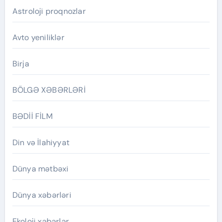
Astroloji proqnozlar
Avto yeniliklər
Birja
BÖLGƏ XƏBƏRLƏRİ
BƏDİİ FİLM
Din və İlahiyyat
Dünya mətbəxi
Dünya xəbərləri
Ekoloji xəbərlər