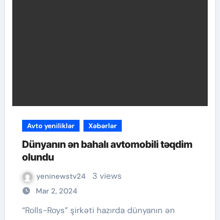
Avto yeniliklər
Xəbərlər
Dünyanın ən bahalı avtomobili təqdim
olundu
3 views
yeninewstv24
Mar 2, 2024
“Rolls-Roys” şirkəti hazırda dünyanın ən