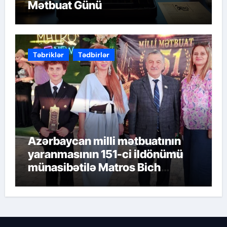
Mətbuat Günü
Təbriklər
Tədbirlər
Azərbaycan milli mətbuatının
yaranmasının 151-ci ildönümü
münasibətilə Matros Bich
Restoranında möhtəşəm tədbir
keçirildi