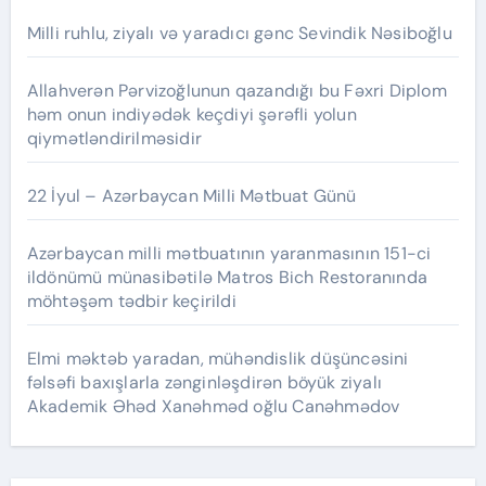
Milli ruhlu, ziyalı və yaradıcı gənc Sevindik Nəsiboğlu
Allahverən Pərvizoğlunun qazandığı bu Fəxri Diplom
həm onun indiyədək keçdiyi şərəfli yolun
qiymətləndirilməsidir
22 İyul – Azərbaycan Milli Mətbuat Günü
Azərbaycan milli mətbuatının yaranmasının 151-ci
ildönümü münasibətilə Matros Bich Restoranında
möhtəşəm tədbir keçirildi
Elmi məktəb yaradan, mühəndislik düşüncəsini
fəlsəfi baxışlarla zənginləşdirən böyük ziyalı
Akademik Əhəd Xanəhməd oğlu Canəhmədov