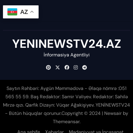
AZ
YENINEWSTV24.AZ
İnformasiya Agentliyi
Saytın Rəhbəri: Aygün Məmmədova - Əlaqə nömrə :051
565 55 59. Baş Redaktor: Samir Vəliyev. Redaktor: Sahilə
Mirzə qızı. Qarfik Dizayn: Vüqar Ağakişiyev. YENİNEWSTV24
- Bütün hüquqlar qorunur.Copyright © 2024
|
Newsair
by
Themeansar
.
Ana sehife
Xəbərlər
Mədəniyyət və İncəsənət