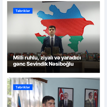
Təbriklər
Milli ruhlu, ziyalı və yaradıcı
gənc Sevindik Nəsiboğlu
Təbriklər