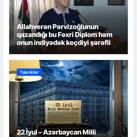
Allahverən Pərvizoğlunun
qazandığı bu Fəxri Diplom həm
onun indiyədək keçdiyi şərəfli
yolun qiymətləndirilməsidir
Təbriklər
22 İyul – Azərbaycan Milli