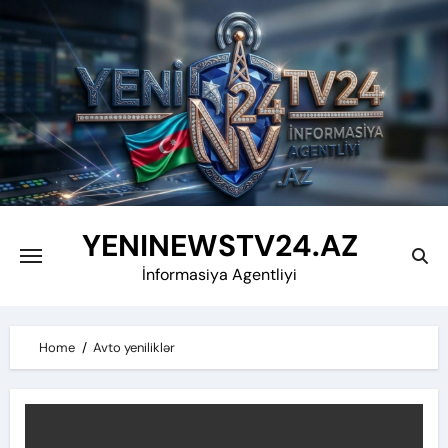
Skip
to
content
YENINEWSTV24.AZ
İnformasiya Agentliyi
Home
Avto yeniliklər