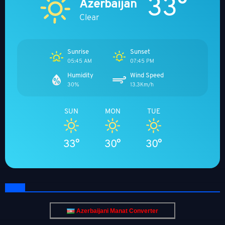
33°
Azerbaijan
Clear
Sunrise
Sunset
05:45 AM
07:45 PM
Humidity
Wind Speed
30%
13.3Km/h
SUN
MON
TUE
33°
30°
30°
Azerbaijani Manat Converter