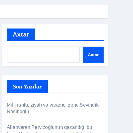
Axtar
Axtar
Son Yazılar
Milli ruhlu, ziyalı və yaradıcı gənc Sevindik
Nəsiboğlu
Allahverən Pərvizoğlunun qazandığı bu