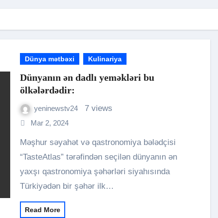
Dünya mətbəxi
Kulinariya
Dünyanın ən dadlı yeməkləri bu
ölkələrdədir:
7 views
yeninewstv24
Mar 2, 2024
Məşhur səyahət və qastronomiya bələdçisi
“TasteAtlas” tərəfindən seçilən dünyanın ən
yaxşı qastronomiya şəhərləri siyahısında
Türkiyədən bir şəhər ilk…
Read More