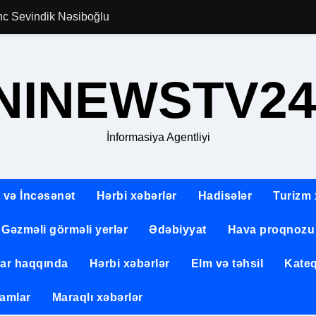
gənc Sevindik Nəsiboğlu
Allahverən Pərvi
NINEWSTV24
İnformasiya Agentliyi
 və İncəsənət
Hərbi xəbərlər
Hadisələr
Turizm 
Gəzməli görməli yerlər
Ədəbiyyat
Hava proqnozu
lar haqqında
Hərbi xəbərlər
Elm və təhsil
Kateq
amlar
Maraqlı xəbərlər