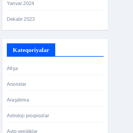
Yanvar 2024
Dekabr 2023
Kateqoriyalar
Afişa
Anonslar
Araşdırma
Astroloji proqnozlar
Avto yeniliklər