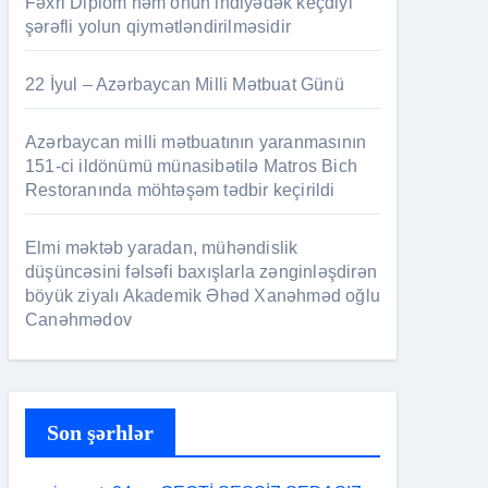
Fəxri Diplom həm onun indiyədək keçdiyi
şərəfli yolun qiymətləndirilməsidir
22 İyul – Azərbaycan Milli Mətbuat Günü
Azərbaycan milli mətbuatının yaranmasının
151-ci ildönümü münasibətilə Matros Bich
Restoranında möhtəşəm tədbir keçirildi
Elmi məktəb yaradan, mühəndislik
düşüncəsini fəlsəfi baxışlarla zənginləşdirən
böyük ziyalı Akademik Əhəd Xanəhməd oğlu
Canəhmədov
Son şərhlər