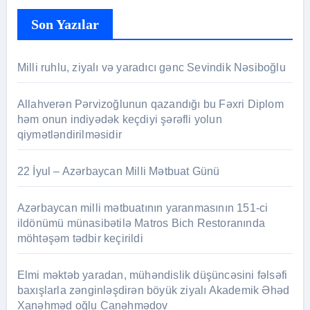
Son Yazılar
Milli ruhlu, ziyalı və yaradıcı gənc Sevindik Nəsiboğlu
Allahverən Pərvizoğlunun qazandığı bu Fəxri Diplom
həm onun indiyədək keçdiyi şərəfli yolun
qiymətləndirilməsidir
22 İyul – Azərbaycan Milli Mətbuat Günü
Azərbaycan milli mətbuatının yaranmasının 151-ci
ildönümü münasibətilə Matros Bich Restoranında
möhtəşəm tədbir keçirildi
Elmi məktəb yaradan, mühəndislik düşüncəsini fəlsəfi
baxışlarla zənginləşdirən böyük ziyalı Akademik Əhəd
Xanəhməd oğlu Canəhmədov