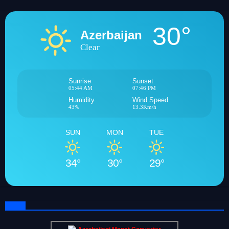
30°
Azerbaijan
Clear
Sunrise
Sunset
05:44 AM
07:46 PM
Humidity
Wind Speed
43%
13.3Km/h
SUN
MON
TUE
34°
30°
29°