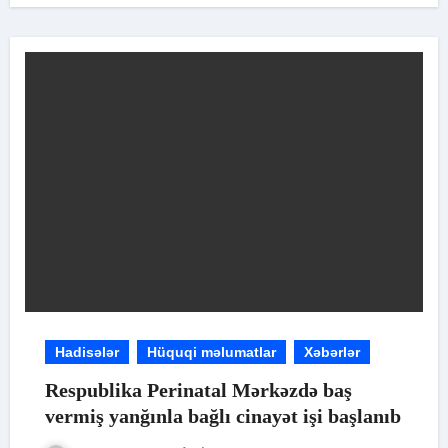
Hadisələr
Hüquqi məlumatlar
Xəbərlər
Respublika Perinatal Mərkəzdə baş
vermiş yanğınla bağlı cinayət işi başlanıb