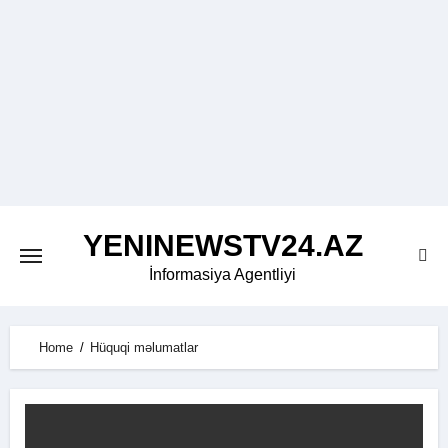
Skip
to
content
YENINEWSTV24.AZ
İnformasiya Agentliyi
Home
Hüquqi məlumatlar