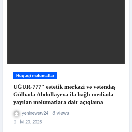
Hüquqi məlumatlar
UĞUR-777″ estetik mərkəzi və vətəndaş
Gülbadə Abdullayeva ilə bağlı mediada
yayılan məlumatlara dair açıqlama
8 views
yeninewstv24
İyl 20, 2026