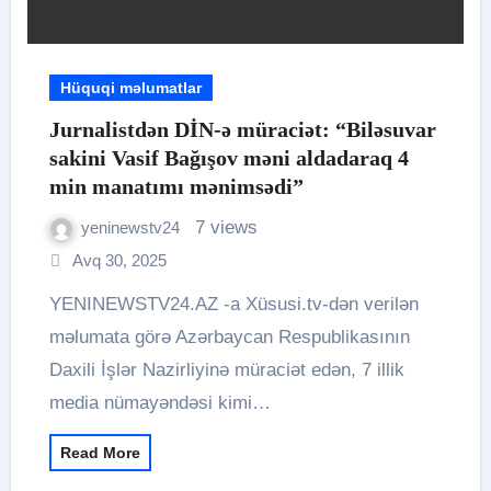
Hüquqi məlumatlar
Jurnalistdən DİN-ə müraciət: “Biləsuvar
sakini Vasif Bağışov məni aldadaraq 4
min manatımı mənimsədi”
7 views
yeninewstv24
Avq 30, 2025
YENINEWSTV24.AZ -a Xüsusi.tv-dən verilən
məlumata görə Azərbaycan Respublikasının
Daxili İşlər Nazirliyinə müraciət edən, 7 illik
media nümayəndəsi kimi…
Read More