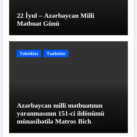
22 İyul – Azərbaycan Milli
Mətbuat Günü
Təbriklər
Tədbirlər
Azərbaycan milli mətbuatının
yaranmasının 151-ci ildönümü
münasibətilə Matros Bich
Restoranında möhtəşəm tədbir