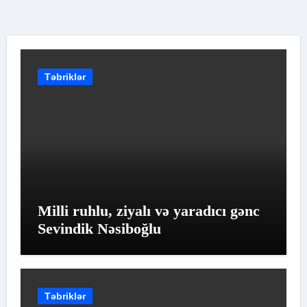
Təbriklər
Milli ruhlu, ziyalı və yaradıcı gənc
Sevindik Nəsiboğlu
Təbriklər