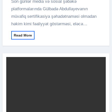
Son günlər media və sosial şəbəkə
platformalarında Gülbadə Abdullayevanın
müvafiq sertifikasiya şəhadətnaməsi olmadan
həkim kimi fəaliyyət göstərməsi, eləcə…
Read More