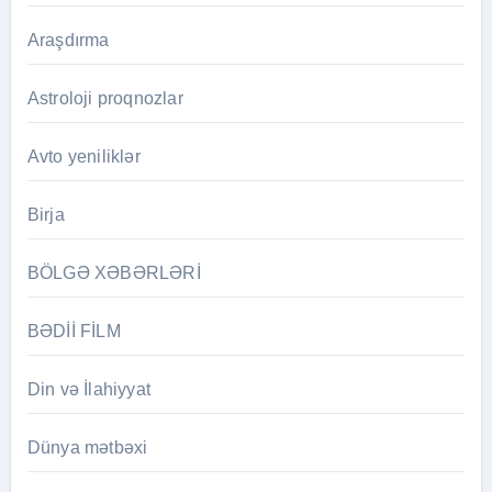
Araşdırma
Astroloji proqnozlar
Avto yeniliklər
Birja
BÖLGƏ XƏBƏRLƏRİ
BƏDİİ FİLM
Din və İlahiyyat
Dünya mətbəxi