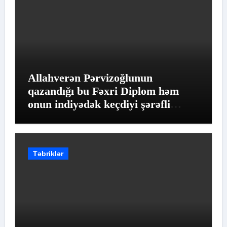
Allahverən Pərvizoğlunun
qazandığı bu Fəxri Diplom həm
onun indiyədək keçdiyi şərəfli
yolun qiymətləndirilməsidir
Təbriklər