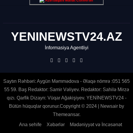
Azerbaijani Manat Converter
YENINEWSTV24.AZ
İnformasiya Agentliyi
Saytın Rəhbəri: Aygün Məmmədova - Əlaqə nömrə :051 565
55 59. Baş Redaktor: Samir Vəliyev. Redaktor: Sahilə Mirzə
qızı. Qarfik Dizayn: Vüqar Ağakişiyev. YENİNEWSTV24 -
Bütün hüquqlar qorunur.Copyright © 2024
|
Newsair
by
Themeansar
.
Ana sehife
Xəbərlər
Mədəniyyət və İncəsənət