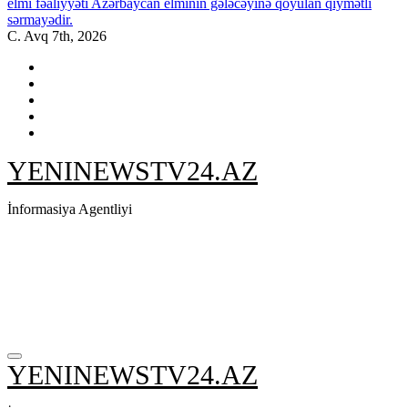
elmi fəaliyyəti Azərbaycan elminin gələcəyinə qoyulan qiymətli
sərmayədir.
C. Avq 7th, 2026
YENINEWSTV24.AZ
İnformasiya Agentliyi
YENINEWSTV24.AZ