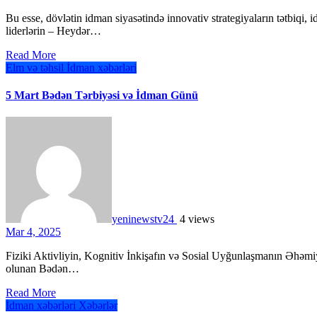
Bu esse, dövlətin idman siyasətində innovativ strategiyaların tətbiqi, idmanın sosial transformasiya prosesindəki rolu və milli
liderlərin – Heydər…
Read More
Elm və təhsil
İdman xəbərləri
5 Mart Bədən Tərbiyəsi və İdman Günü
yeninewstv24
4 views
Mar 4, 2025
Fiziki Aktivliyin, Kognitiv İnkişafın və Sosial Uyğunlaşmanın Əhəmiyyəti Hörmətli Oxucular, Hər il 5 Mart tarixində qeyd
olunan Bədən…
Read More
İdman xəbərləri
Xəbərlər