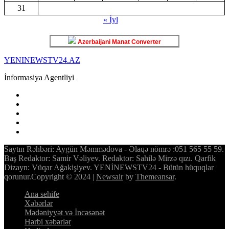
31
« İyl
Azerbaijani Manat Converter
YENINEWSTV24.AZ
İnformasiya Agentliyi
Saytın Rəhbəri: Aygün Məmmədova - Əlaqə nömrə :051 565 55 59.
Baş Redaktor: Samir Vəliyev. Redaktor: Sahilə Mirzə qızı. Qarfik
Dizayn: Vüqar Ağakişiyev. YENİNEWSTV24 - Bütün hüquqlar
qorunur.Copyright © 2024
|
Newsair
by
Themeansar
.
Ana sehife
Xəbərlər
Mədəniyyət və İncəsənət
Hərbi xəbərlər