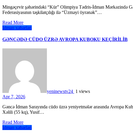
Mingəçevir şəhərindəki “Kür” Olimpiya Tədris-İdman Mərkəzində Gənclər və İdman Nazirliyi və Azərbaycan Üzgüçülük
Federasiyasının təşkilatçılığı ilə “Üzməyi öyrənək”…
Read More
İdman xəbərləri
GƏNCƏDƏ CÜDO ÜZRƏ AVROPA KUBOKU KEÇİRİLİB
yeninewstv24
1 views
Apr 7, 2026
Gəncə İdman Sarayında cüdo üzrə yeniyetmələr arasında Avropa Kuboku keçirilib. Beynəlxalq turnirdə idmançılarımızdan Rza
Xəlili (55 kq), Yusif…
Read More
İdman xəbərləri