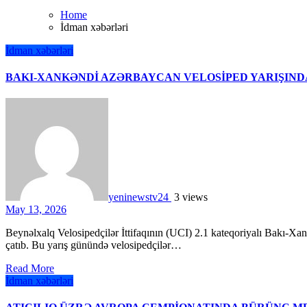
Home
İdman xəbərləri
İdman xəbərləri
BAKI-XANKƏNDİ AZƏRBAYCAN VELOSİPED YARIŞIND
yeninewstv24
3 views
May 13, 2026
Beynəlxalq Velosipedçilər İttifaqının (UCI) 2.1 kateqoriyalı Bakı-Xankəndi Azərbaycan Velosiped Yarışında 3-cü mərhələ başa
çatıb. Bu yarış günündə velosipedçilər…
Read More
İdman xəbərləri