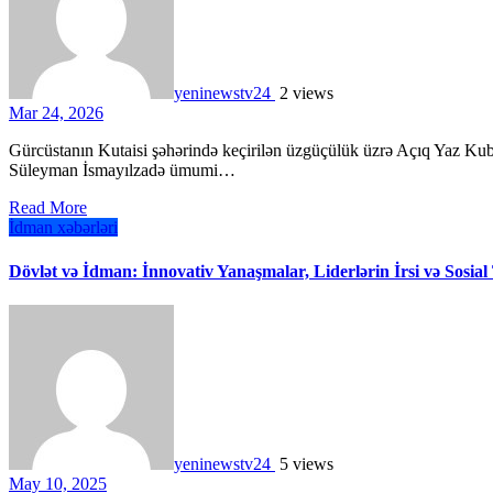
yeninewstv24
2 views
Mar 24, 2026
Gürcüstanın Kutaisi şəhərində keçirilən üzgüçülük üzrə Açıq Yaz Kubokunda Azərbaycan idmançıları uğurlu çıxış ediblər. Yarışda
Süleyman İsmayılzadə ümumi…
Read More
İdman xəbərləri
Dövlət və İdman: İnnovativ Yanaşmalar, Liderlərin İrsi və Sosia
yeninewstv24
5 views
May 10, 2025