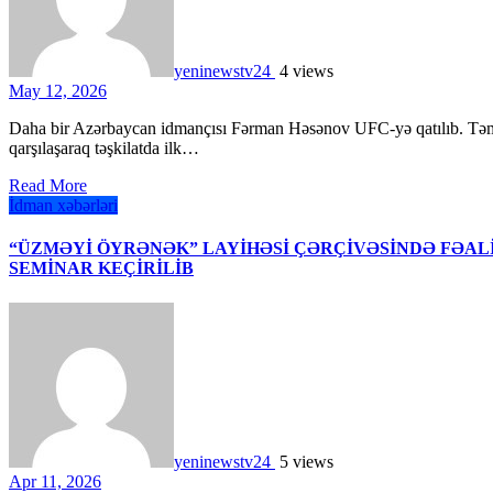
yeninewstv24
4 views
May 12, 2026
Daha bir Azərbaycan idmançısı Fərman Həsənov UFC-yə qatılıb. Təmsilçimiz turnirdə amerikalı döyüşçü Erik Nolan ilə
qarşılaşaraq təşkilatda ilk…
Read More
İdman xəbərləri
“ÜZMƏYİ ÖYRƏNƏK” LAYİHƏSİ ÇƏRÇİVƏSİNDƏ FƏA
SEMİNAR KEÇİRİLİB
yeninewstv24
5 views
Apr 11, 2026