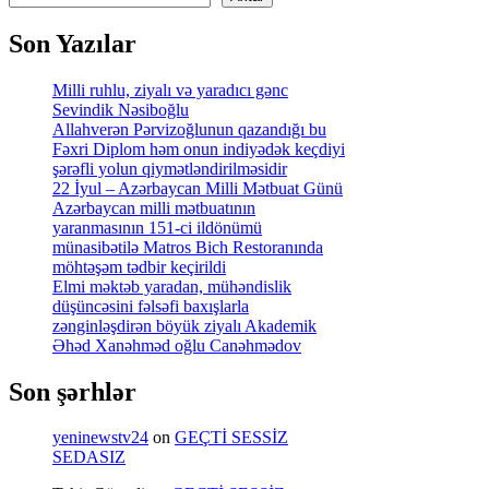
Son Yazılar
Milli ruhlu, ziyalı və yaradıcı gənc
Sevindik Nəsiboğlu
Allahverən Pərvizoğlunun qazandığı bu
Fəxri Diplom həm onun indiyədək keçdiyi
şərəfli yolun qiymətləndirilməsidir
22 İyul – Azərbaycan Milli Mətbuat Günü
Azərbaycan milli mətbuatının
yaranmasının 151-ci ildönümü
münasibətilə Matros Bich Restoranında
möhtəşəm tədbir keçirildi
Elmi məktəb yaradan, mühəndislik
düşüncəsini fəlsəfi baxışlarla
zənginləşdirən böyük ziyalı Akademik
Əhəd Xanəhməd oğlu Canəhmədov
Son şərhlər
yeninewstv24
on
GEÇTİ SESSİZ
SEDASIZ