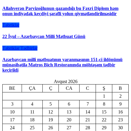
Allahverən Pərvizoğlunun qazandığı bu Fəxri Diplom həm
onun indiyədək keçdiyi şərəfli yolun qiymətləndirilməsidir
Təbriklər
22 İyul – Azərbaycan Milli Mətbuat Günü
Təbriklər
Tədbirlər
Azərbaycan milli mətbuatının yaranmasının 151-ci ildönümü
münasibətilə Matros Bich Restoranında möhtəşəm tədbir
keçirildi
Avqust 2026
BE
ÇA
Ç
CA
C
Ş
B
1
2
3
4
5
6
7
8
9
10
11
12
13
14
15
16
17
18
19
20
21
22
23
24
25
26
27
28
29
30