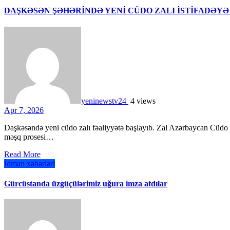
DAŞKƏSƏN ŞƏHƏRİNDƏ YENİ CÜDO ZALI İSTİFADƏYƏ
yeninewstv24
4 views
Apr 7, 2026
Daşkəsəndə yeni cüdo zalı fəaliyyətə başlayıb. Zal Azərbaycan Cüdo Federasiyası tərəfindən müasir standartlara uyğun tatami və
məşq prosesi…
Read More
İdman xəbərləri
Gürcüstanda üzgüçülərimiz uğura imza atdılar