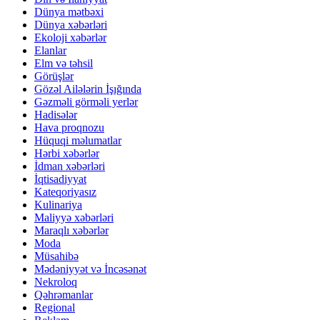
Dünya mətbəxi
Dünya xəbərləri
Ekoloji xəbərlər
Elanlar
Elm və təhsil
Görüşlər
Gözəl Ailələrin İşığında
Gəzməli görməli yerlər
Hadisələr
Hava proqnozu
Hüquqi məlumatlar
Hərbi xəbərlər
İdman xəbərləri
İqtisadiyyat
Kateqoriyasız
Kulinariya
Maliyyə xəbərləri
Maraqlı xəbərlər
Moda
Müsahibə
Mədəniyyət və İncəsənət
Nekroloq
Qəhrəmanlar
Regional