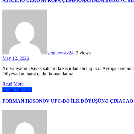
ATICILIQ ÜZRƏ AVROPA ÇEMPİONATINDA BÜRÜNC 
yeninewstv24
3 views
May 12, 2026
Xorvatiyanın Osiyek şəhərində keçirilən atıcılıq üzrə Avropa çempionatında Nigar Nəsirova, Zeynəb Sultanova və Xana
Əliyevadan ibarət qadın komandamız…
Read More
İdman xəbərləri
FƏRMAN HƏSƏNOV UFC-DƏ İLK DÖYÜŞÜNƏ ÇIXACAQ