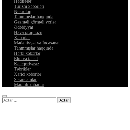
Hadisələr
Turizm xəbərləri
Nekroloq
Tanınmışlar haqqında
Gəzməli görməli yerlər
Ədəbiyyat
Hava proqnozu
Xəbərlər
Mədəniyyət və İncəsənət
Tanınmışlar haqqında
Hərbi xəbərlər
Elm və təhsil
Kateqoriyasız
Təbriklər
Xarici xəbərlər
Sərəncamlar
Maraqlı xəbərlər
Axtarış: