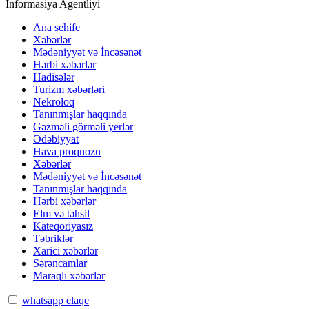
İnformasiya Agentliyi
Ana sehife
Xəbərlər
Mədəniyyət və İncəsənət
Hərbi xəbərlər
Hadisələr
Turizm xəbərləri
Nekroloq
Tanınmışlar haqqında
Gəzməli görməli yerlər
Ədəbiyyat
Hava proqnozu
Xəbərlər
Mədəniyyət və İncəsənət
Tanınmışlar haqqında
Hərbi xəbərlər
Elm və təhsil
Kateqoriyasız
Təbriklər
Xarici xəbərlər
Sərəncamlar
Maraqlı xəbərlər
whatsapp elaqe