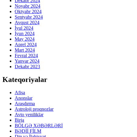
Dekabr 2024
Noyabr 2024
Oktyabr 2024
Sentyabr 2024
Avqust 2024
İyul 2024
İyun 2024
May 2024
Aprel 2024
Mart 2024
Fevral 2024
Yanvar 2024
Dekabr 2023
Kateqoriyalar
Afişa
Anonslar
Araşdırma
Astroloji proqnozlar
Avto yeniliklər
Birja
BÖLGƏ XƏBƏRLƏRİ
BƏDİİ FİLM
Din və İlahiyyat