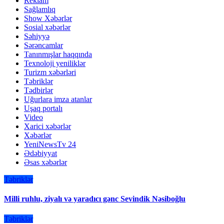
Reklam
Sağlamlıq
Show Xəbərlər
Sosial xəbərlər
Səhiyyə
Sərəncamlar
Tanınmışlar haqqında
Texnoloji yeniliklər
Turizm xəbərləri
Təbriklər
Tədbirlər
Uğurlara imza atanlar
Uşaq portalı
Video
Xarici xəbərlər
Xəbərlər
YeniNewsTv 24
Ədəbiyyat
Əsas xəbərlər
Təbriklər
Milli ruhlu, ziyalı və yaradıcı gənc Sevindik Nəsiboğlu
Təbriklər