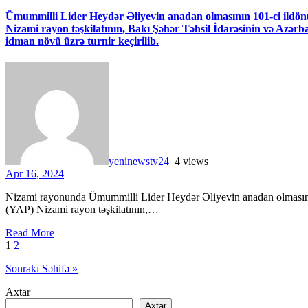
Ümummilli Lider Heydər Əliyevin anadan olmasının 101-ci ildö
Nizami rayon təşkilatının, Bakı Şəhər Təhsil İdarəsinin və Azərba
idman növü üzrə turnir keçirilib.
yeninewstv24
4 views
Apr 16, 2024
Nizami rayonunda Ümummilli Lider Heydər Əliyevin anadan olmasının 101-ci ildönümü münasibətilə Yeni Azərbaycan Partiyası
(YAP) Nizami rayon təşkilatının,…
Read More
Posts
1
2
pagination
Sonrakı Səhifə »
Axtar
Axtar