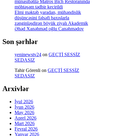
münasibətilə Matros Bich Restoranında
möhtəşəm tədbir keçirildi
Elmi məktəb yaradan, mühəndislik
düşüncəsini fəlsəfi baxışlarla
zənginləşdirən böyük ziyalı Akademik
Əhəd Xanəhməd oğlu Canəhmədov
Son şərhlər
yeninewstv24
on
GEÇTİ SESSİZ
SEDASIZ
Tahir Görenli
on
GEÇTİ SESSİZ
SEDASIZ
Arxivlər
İyul 2026
İyun 2026
May 2026
Aprel 2026
Mart 2026
Fevral 2026
Yanvar 2026