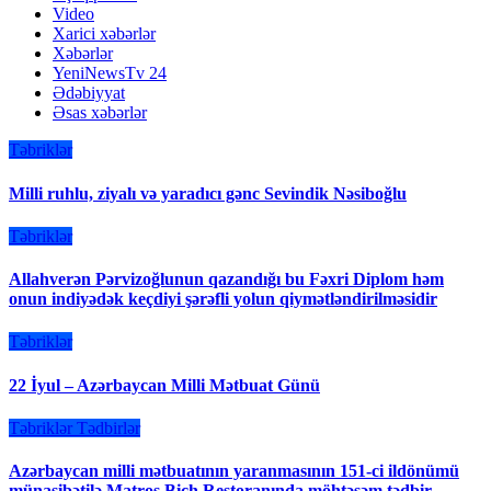
Video
Xarici xəbərlər
Xəbərlər
YeniNewsTv 24
Ədəbiyyat
Əsas xəbərlər
Təbriklər
Milli ruhlu, ziyalı və yaradıcı gənc Sevindik Nəsiboğlu
Təbriklər
Allahverən Pərvizoğlunun qazandığı bu Fəxri Diplom həm
onun indiyədək keçdiyi şərəfli yolun qiymətləndirilməsidir
Təbriklər
22 İyul – Azərbaycan Milli Mətbuat Günü
Təbriklər
Tədbirlər
Azərbaycan milli mətbuatının yaranmasının 151-ci ildönümü
münasibətilə Matros Bich Restoranında möhtəşəm tədbir