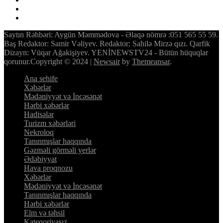
Saytın Rəhbəri: Aygün Məmmədova - Əlaqə nömrə :051 565 55 59.
Baş Redaktor: Samir Vəliyev. Redaktor: Sahilə Mirzə qızı. Qarfik
Dizayn: Vüqar Ağakişiyev. YENİNEWSTV24 - Bütün hüquqlar
qorunur.Copyright © 2024
|
Newsair
by
Themeansar
.
Ana sehife
Xəbərlər
Mədəniyyət və İncəsənət
Hərbi xəbərlər
Hadisələr
Turizm xəbərləri
Nekroloq
Tanınmışlar haqqında
Gəzməli görməli yerlər
Ədəbiyyat
Hava proqnozu
Xəbərlər
Mədəniyyət və İncəsənət
Tanınmışlar haqqında
Hərbi xəbərlər
Elm və təhsil
Kateqoriyasız