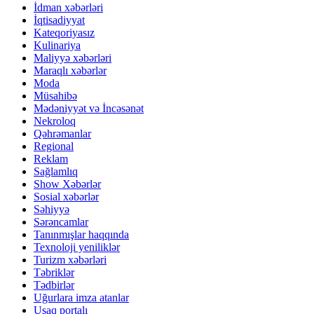
İdman xəbərləri
İqtisadiyyat
Kateqoriyasız
Kulinariya
Maliyyə xəbərləri
Maraqlı xəbərlər
Moda
Müsahibə
Mədəniyyət və İncəsənət
Nekroloq
Qəhrəmanlar
Regional
Reklam
Sağlamlıq
Show Xəbərlər
Sosial xəbərlər
Səhiyyə
Sərəncamlar
Tanınmışlar haqqında
Texnoloji yeniliklər
Turizm xəbərləri
Təbriklər
Tədbirlər
Uğurlara imza atanlar
Uşaq portalı