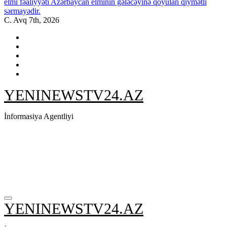
elmi fəaliyyəti Azərbaycan elminin gələcəyinə qoyulan qiymətli
sərmayədir.
C. Avq 7th, 2026
YENINEWSTV24.AZ
İnformasiya Agentliyi
YENINEWSTV24.AZ