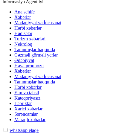
İnformasiya Agentliyi
Ana sehife
Xəbərlər
Mədəniyyət və İncəsənət
Hərbi xəbərlər
Hadisələr
Turizm xəbərləri
Nekroloq
Tanınmışlar haqqında
Gəzməli görməli yerlər
Ədəbiyyat
Hava proqnozu
Xəbərlər
Mədəniyyət və İncəsənət
Tanınmışlar haqqında
Hərbi xəbərlər
Elm və təhsil
Kateqoriyasız
Təbriklər
Xarici xəbərlər
Sərəncamlar
Maraqlı xəbərlər
whatsapp elaqe