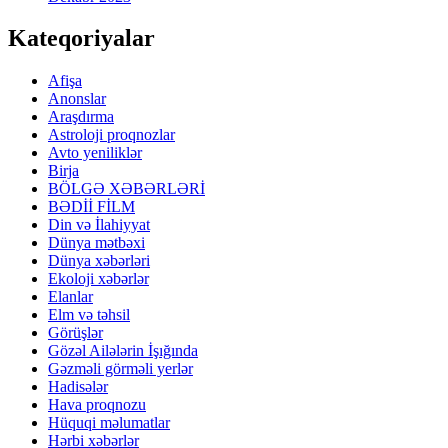
Kateqoriyalar
Afişa
Anonslar
Araşdırma
Astroloji proqnozlar
Avto yeniliklər
Birja
BÖLGƏ XƏBƏRLƏRİ
BƏDİİ FİLM
Din və İlahiyyat
Dünya mətbəxi
Dünya xəbərləri
Ekoloji xəbərlər
Elanlar
Elm və təhsil
Görüşlər
Gözəl Ailələrin İşığında
Gəzməli görməli yerlər
Hadisələr
Hava proqnozu
Hüquqi məlumatlar
Hərbi xəbərlər