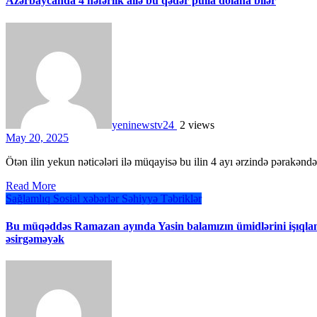
Azərbaycanda 4 nəfərlik ailə bu qədər pulla dolana bilər
yeninewstv24
2 views
May 20, 2025
Ötən ilin yekun nəticələri ilə müqayisə bu ilin 4 ayı ərzində pərakənd
Read More
Sağlamlıq
Sosial xəbərlər
Səhiyyə
Təbriklər
Bu müqəddəs Ramazan ayında Yasin balamızın ümidlərini işıqlan
əsirgəməyək