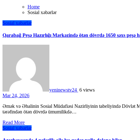
Home
Sosial xəbərlər
Sosial xəbərlər
Qarabağ Peşə Hazırlığı Mərkəzində ötən dövrdə 1650 şəxs peşə ha
yeninewstv24
6 views
Mar 24, 2026
Əmək və Əhalinin Sosial Müdafiəsi Nazirliyinin tabeliyində Dövlət Məşğulluq Agentliyinin Qarabağ Peşə Hazırlığı Mərkəzi
tərəfindən ötən dövrdə ümumilikdə…
Read More
Sosial xəbərlər