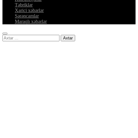
Təbriklər
Xarici xəbərlər
Sərəncamlar
Maraqlı xəbərlər
Axtarış: