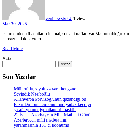
yeninewstv24
1 views
Mar 30, 2025
İslam dinində ibadətlərin ictimai, sosial tərəfləri var.Məlum olduğu kimi, bu gün Ramazan bayramıdır. Bayram günü günorta
namazınadək bayram…
Read More
Axtar
Axtar
Son Yazılar
Milli ruhlu, ziyalı və yaradıcı gənc
Sevindik Nəsiboğlu
Allahverən Pərvizoğlunun qazandığı bu
Fəxri Diplom həm onun indiyədək keçdiyi
şərəfli yolun qiymətləndirilməsidir
22 İyul – Azərbaycan Milli Mətbuat Günü
Azərbaycan milli mətbuatının
yaranmasının 151-ci ildönümü