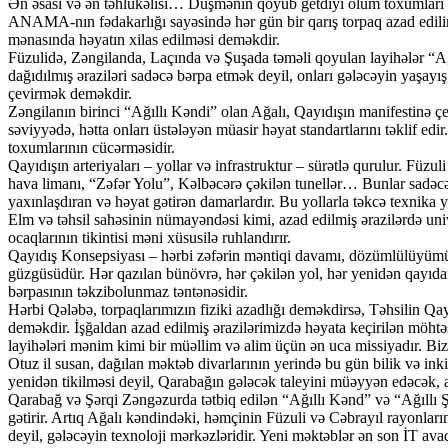
Ən əsası və ən təhlükəlisi… Düşmənin qoyub getdiyi ölüm toxumları – 
ANAMA-nın fədakarlığı sayəsində hər gün bir qarış torpaq azad edilir,
mənasında həyatın xilas edilməsi deməkdir.
Füzulidə, Zəngilanda, Laçında və Şuşada təməli qoyulan layihələr “Ağ
dağıdılmış əraziləri sadəcə bərpa etmək deyil, onları gələcəyin yaşay
çevirmək deməkdir.
Zəngilanın birinci “Ağıllı Kəndi” olan Ağalı, Qayıdışın manifestinə çe
səviyyədə, hətta onları üstələyən müasir həyat standartlarını təklif edi
toxumlarının cücərməsidir.
Qayıdışın arteriyaları – yollar və infrastruktur – sürətlə qurulur. Fü
hava limanı, “Zəfər Yolu”, Kəlbəcərə çəkilən tunellər… Bunlar sadəcə a
yaxınlaşdıran və həyat gətirən damarlardır. Bu yollarla təkcə texnika y
Elm və təhsil sahəsinin nümayəndəsi kimi, azad edilmiş ərazilərdə unive
ocaqlarının tikintisi məni xüsusilə ruhlandırır.
Qayıdış Konsepsiyası – hərbi zəfərin məntiqi davamı, dözümlülüyüm
güzgüsüdür. Hər qazılan bünövrə, hər çəkilən yol, hər yenidən qayıdan
bərpasının təkzibolunmaz təntənəsidir.
Hərbi Qələbə, torpaqlarımızın fiziki azadlığı deməkdirsə, Təhsilin Qay
deməkdir. İşğaldan azad edilmiş ərazilərimizdə həyata keçirilən möhtəş
layihələri mənim kimi bir müəllim və alim üçün ən uca missiyadır. Biz 
Otuz il susan, dağılan məktəb divarlarının yerində bu gün bilik və inki
yenidən tikilməsi deyil, Qarabağın gələcək taleyini müəyyən edəcək, ağı
Qarabağ və Şərqi Zəngəzurda tətbiq edilən “Ağıllı Kənd” və “Ağıllı Ş
gətirir. Artıq Ağalı kəndindəki, həmçinin Füzuli və Cəbrayıl rayonlarınd
deyil, gələcəyin texnoloji mərkəzləridir. Yeni məktəblər ən son İT avad