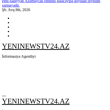
elmi fəaliyyəti Azərbaycan elminin gələcəyinə qoyulan qiymətli
sərmayədir.
Şb. Avq 8th, 2026
YENINEWSTV24.AZ
İnformasiya Agentliyi
YENINEWSTV24.AZ