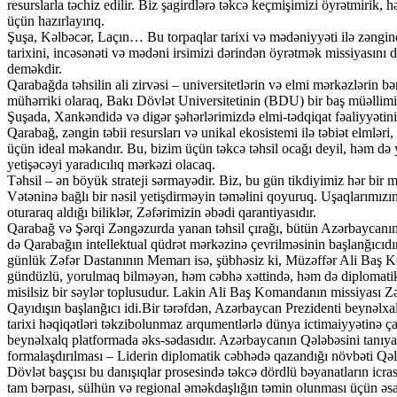
resurslarla təchiz edilir. Biz şagirdlərə təkcə keçmişimizi öyrətmirik, 
üçün hazırlayırıq.
Şuşa, Kəlbəcər, Laçın… Bu torpaqlar tarixi və mədəniyyəti ilə zəngindi
tarixini, incəsənəti və mədəni irsimizi dərindən öyrətmək missiyasını d
deməkdir.
Qarabağda təhsilin ali zirvəsi – universitetlərin və elmi mərkəzlərin 
mühərriki olaraq, Bakı Dövlət Universitetinin (BDU) bir baş müəllimi
Şuşada, Xankəndidə və digər şəhərlərimizdə elmi-tədqiqat fəaliyyətin
Qarabağ, zəngin təbii resursları və unikal ekosistemi ilə təbiət elmlər
üçün ideal məkandır. Bu, bizim üçün təkcə təhsil ocağı deyil, həm də y
yetişəcəyi yaradıcılıq mərkəzi olacaq.
Təhsil – ən böyük strateji sərmayədir. Biz, bu gün tikdiyimiz hər bir m
Vətəninə bağlı bir nəsil yetişdirməyin təməlini qoyuruq. Uşaqlarımız
oturaraq aldığı biliklər, Zəfərimizin əbədi qarantiyasıdır.
Qarabağ və Şərqi Zəngəzurda yanan təhsil çırağı, bütün Azərbaycanın 
də Qarabağın intellektual qüdrət mərkəzinə çevrilməsinin başlanğıcıd
günlük Zəfər Dastanının Memarı isə, şübhəsiz ki, Müzəffər Ali Baş K
gündüzlü, yorulmaq bilməyən, həm cəbhə xəttində, həm də diplomatik
misilsiz bir səylər toplusudur. Lakin Ali Baş Komandanın missiyası 
Qayıdışın başlanğıcı idi.Bir tərəfdən, Azərbaycan Prezidenti beynəlxa
tarixi həqiqətləri təkzibolunmaz arqumentlərlə dünya ictimaiyyətinə ça
beynəlxalq platformada əks-sədasıdır. Azərbaycanın Qələbəsini tanıyan
formalaşdırılması – Liderin diplomatik cəbhədə qazandığı növbəti Qəl
Dövlət başçısı bu danışıqlar prosesində təkcə dördlü bəyanatların icr
tam bərpası, sülhün və regional əməkdaşlığın təmin olunması üçün əsas