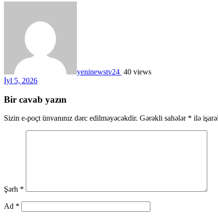
yeninewstv24
40 views
İyl 5, 2026
Bir cavab yazın
Sizin e-poçt ünvanınız dərc edilməyəcəkdir.
Gərəkli sahələr
*
ilə işar
Şərh
*
Ad
*