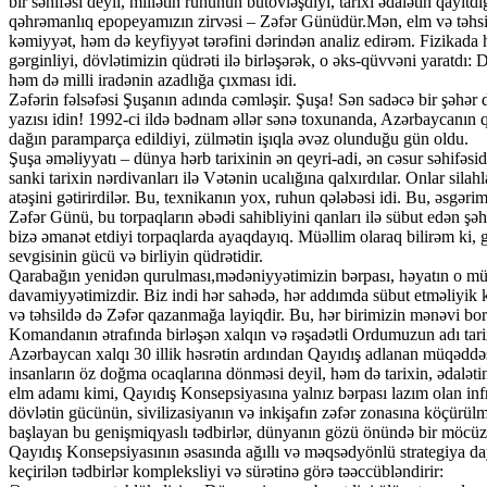
bir səhifəsi deyil, millətin ruhunun bütövləşdiyi, tarixi ədalətin qay
qəhrəmanlıq epopeyamızın zirvəsi – Zəfər Günüdür.​Mən, elm və təhs
kəmiyyət, həm də keyfiyyət tərəfini dərindən analiz edirəm. Fizikada
gərginliyi, dövlətimizin qüdrəti ilə birləşərək, o əks-qüvvəni yaratdı
həm də milli iradənin azadlığa çıxması idi.
​Zəfərin fəlsəfəsi Şuşanın adında cəmləşir. Şuşa! Sən sadəcə bir şəhər
yazısı idin! 1992-ci ildə bədnam əllər sənə toxunanda, Azərbaycanın qə
dağın paramparça edildiyi, zülmətin işıqla əvəz olunduğu gün oldu.
​Şuşa əməliyyatı – dünya hərb tarixinin ən qeyri-adi, ən cəsur səhifəsi
sanki tarixin nərdivanları ilə Vətənin ucalığına qalxırdılar. Onlar sila
atəşini gətirirdilər. Bu, texnikanın yox, ruhun qələbəsi idi. Bu, əsgəri
​Zəfər Günü, bu torpaqların əbədi sahibliyini qanları ilə sübut edən ş
bizə əmanət etdiyi torpaqlarda ayaqdayıq. Müəllim olaraq bilirəm ki, 
sevgisinin gücü və birliyin qüdrətidir.
​Qarabağın yenidən qurulması,mədəniyyətimizin bərpası, həyatın o müqə
davamiyyətimizdir. Biz indi hər sahədə, hər addımda sübut etməliyik 
və təhsildə də Zəfər qazanmağa layiqdir. Bu, hər birimizin mənəvi bo
Komandanın ətrafında birləşən xalqın və rəşadətli Ordumuzun adı tarix
​Azərbaycan xalqı 30 illik həsrətin ardından Qayıdış adlanan müqəddə
insanların öz doğma ocaqlarına dönməsi deyil, həm də tarixin, ədaləti
elm adamı kimi, Qayıdış Konsepsiyasına yalnız bərpası lazım olan infr
dövlətin gücünün, sivilizasiyanın və inkişafın zəfər zonasına köçürül
başlayan bu genişmiqyaslı tədbirlər, dünyanın gözü önündə bir möcüz
Qayıdış Konsepsiyasının əsasında ağıllı və məqsədyönlü strategiya day
keçirilən tədbirlər kompleksliyi və sürətinə görə təəccübləndirir: