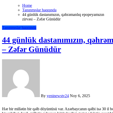
Home
Tanınmışlar haqqında
44 günlük dastanımızın, qəhrəmanlıq epopeyamızın
zirvəsi – Zəfər Günüdür
Tanınmışlar haqqında
44 günlük dastanımızın, qəhrəm
– Zəfər Günüdür
By
yeninewstv24
Noy 6, 2025
Hər bir millətin bir qəlb döyüntüsü var. Azərbaycanın qəlbi isə 30 il boyunca Qarabağda döyünürdü. 8 Noyabr – bu təqvimin adi