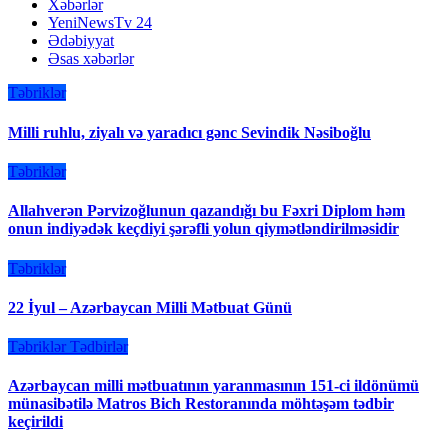
Xəbərlər
YeniNewsTv 24
Ədəbiyyat
Əsas xəbərlər
Təbriklər
Milli ruhlu, ziyalı və yaradıcı gənc Sevindik Nəsiboğlu
Təbriklər
Allahverən Pərvizoğlunun qazandığı bu Fəxri Diplom həm
onun indiyədək keçdiyi şərəfli yolun qiymətləndirilməsidir
Təbriklər
22 İyul – Azərbaycan Milli Mətbuat Günü
Təbriklər
Tədbirlər
Azərbaycan milli mətbuatının yaranmasının 151-ci ildönümü
münasibətilə Matros Bich Restoranında möhtəşəm tədbir
keçirildi