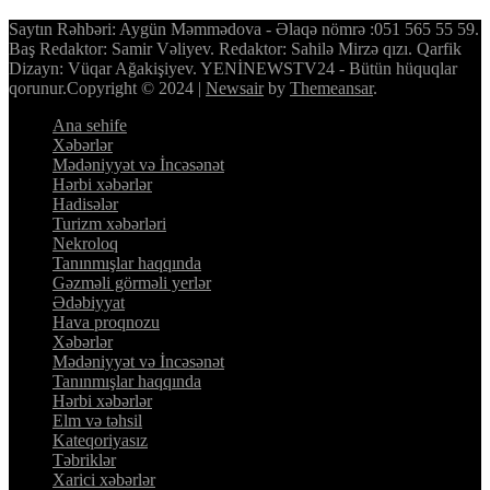
Saytın Rəhbəri: Aygün Məmmədova - Əlaqə nömrə :051 565 55 59.
Baş Redaktor: Samir Vəliyev. Redaktor: Sahilə Mirzə qızı. Qarfik
Dizayn: Vüqar Ağakişiyev. YENİNEWSTV24 - Bütün hüquqlar
qorunur.Copyright © 2024
|
Newsair
by
Themeansar
.
Ana sehife
Xəbərlər
Mədəniyyət və İncəsənət
Hərbi xəbərlər
Hadisələr
Turizm xəbərləri
Nekroloq
Tanınmışlar haqqında
Gəzməli görməli yerlər
Ədəbiyyat
Hava proqnozu
Xəbərlər
Mədəniyyət və İncəsənət
Tanınmışlar haqqında
Hərbi xəbərlər
Elm və təhsil
Kateqoriyasız
Təbriklər
Xarici xəbərlər