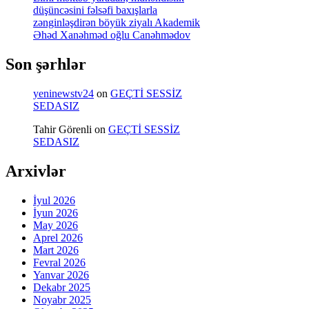
düşüncəsini fəlsəfi baxışlarla
zənginləşdirən böyük ziyalı Akademik
Əhəd Xanəhməd oğlu Canəhmədov
Son şərhlər
yeninewstv24
on
GEÇTİ SESSİZ
SEDASIZ
Tahir Görenli
on
GEÇTİ SESSİZ
SEDASIZ
Arxivlər
İyul 2026
İyun 2026
May 2026
Aprel 2026
Mart 2026
Fevral 2026
Yanvar 2026
Dekabr 2025
Noyabr 2025