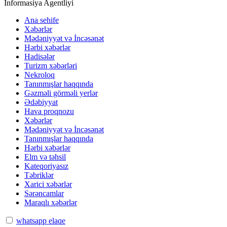
İnformasiya Agentliyi
Ana sehife
Xəbərlər
Mədəniyyət və İncəsənət
Hərbi xəbərlər
Hadisələr
Turizm xəbərləri
Nekroloq
Tanınmışlar haqqında
Gəzməli görməli yerlər
Ədəbiyyat
Hava proqnozu
Xəbərlər
Mədəniyyət və İncəsənət
Tanınmışlar haqqında
Hərbi xəbərlər
Elm və təhsil
Kateqoriyasız
Təbriklər
Xarici xəbərlər
Sərəncamlar
Maraqlı xəbərlər
whatsapp elaqe