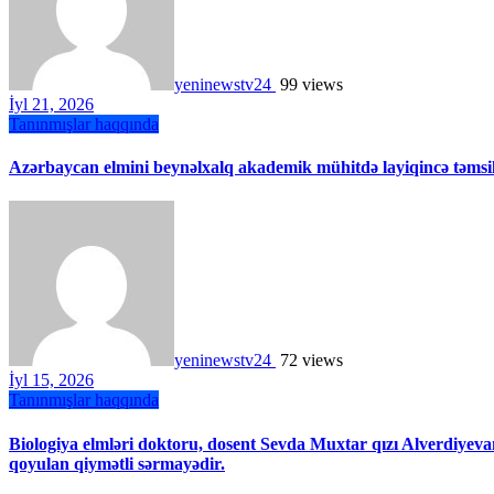
yeninewstv24
99 views
İyl 21, 2026
Tanınmışlar haqqında
Azərbaycan elmini beynəlxalq akademik mühitdə layiqincə təmsil
yeninewstv24
72 views
İyl 15, 2026
Tanınmışlar haqqında
Biologiya elmləri doktoru, dosent Sevda Muxtar qızı Alverdiyevan
qoyulan qiymətli sərmayədir.