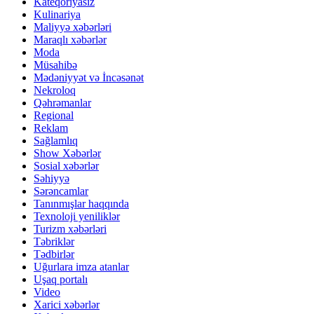
Kateqoriyasız
Kulinariya
Maliyyə xəbərləri
Maraqlı xəbərlər
Moda
Müsahibə
Mədəniyyət və İncəsənət
Nekroloq
Qəhrəmanlar
Regional
Reklam
Sağlamlıq
Show Xəbərlər
Sosial xəbərlər
Səhiyyə
Sərəncamlar
Tanınmışlar haqqında
Texnoloji yeniliklər
Turizm xəbərləri
Təbriklər
Tədbirlər
Uğurlara imza atanlar
Uşaq portalı
Video
Xarici xəbərlər