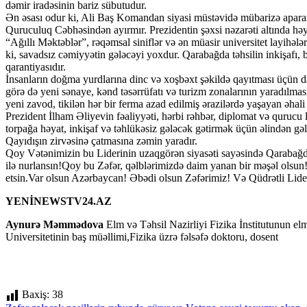
dəmir iradəsinin bariz sübutudur.
Ən əsası odur ki, Ali Baş Komandan siyasi müstəvidə mübarizə aparark
Quruculuq Cəbhəsindən ayırmır. Prezidentin şəxsi nəzarəti altında həya
“Ağıllı Məktəblər”, rəqəmsal siniflər və ən müasir universitet layihələr
ki, savadsız cəmiyyətin gələcəyi yoxdur. Qarabağda təhsilin inkişafı, 
qarantiyasıdır.
İnsanların doğma yurdlarına dinc və xoşbəxt şəkildə qayıtması üçün da
görə də yeni sənaye, kənd təsərrüfatı və turizm zonalarının yaradılmasın
yeni zavod, tikilən hər bir ferma azad edilmiş ərazilərdə yaşayan əha
Prezident İlham Əliyevin fəaliyyəti, hərbi rəhbər, diplomat və qurucu l
torpağa həyat, inkişaf və təhlükəsiz gələcək gətirmək üçün əlindən gəl
Qayıdışın zirvəsinə çatmasına zəmin yaradır.
Qoy Vətənimizin bu Liderinin uzaqgörən siyasəti sayəsində Qarabağda h
ilə nurlansın!Qoy bu Zəfər, qəlblərimizdə daim yanan bir məşəl olsun
etsin.Var olsun Azərbaycan! Əbədi olsun Zəfərimiz! Və Qüdrətli Lide
YENİNEWSTV24.AZ
Aynurə Məmmədova
Elm və Təhsil Nazirliyi Fizika İnstitutunun elm
Universitetinin baş müəllimi,Fizika üzrə fəlsəfə doktoru, dosent
Baxiş:
38