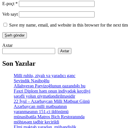
E-poçt
*
Veb sayt
Save my name, email, and website in this browser for the next ti
Axtar
Axtar
Son Yazılar
Milli ruhlu, ziyalı və yaradıcı gənc
Sevindik Nəsiboğlu
Allahverən Pərvizoğlunun qazandığı bu
Fəxri Diplom həm onun indiyədək keçdiyi
şərəfli yolun qiymətləndirilməsidir
22 İyul – Azərbaycan Milli Mətbuat Günü
Azərbaycan milli mətbuatının
yaranmasının 151-ci ildönümü
münasibətilə Matros Bich Restoranında
möhtəşəm tədbir keçirildi
Elmi məktəb yaradan, mühəndislik