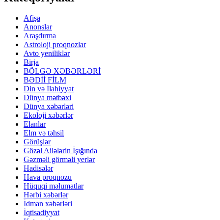
Afişa
Anonslar
Araşdırma
Astroloji proqnozlar
Avto yeniliklər
Birja
BÖLGƏ XƏBƏRLƏRİ
BƏDİİ FİLM
Din və İlahiyyat
Dünya mətbəxi
Dünya xəbərləri
Ekoloji xəbərlər
Elanlar
Elm və təhsil
Görüşlər
Gözəl Ailələrin İşığında
Gəzməli görməli yerlər
Hadisələr
Hava proqnozu
Hüquqi məlumatlar
Hərbi xəbərlər
İdman xəbərləri
İqtisadiyyat