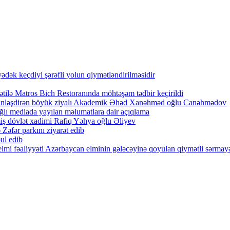
ək keçdiyi şərəfli yolun qiymətləndirilməsidir
tilə Matros Bich Restoranında möhtəşəm tədbir keçirildi
zənginləşdirən böyük ziyalı Akademik Əhəd Xanəhməd oğlu Canəhmədov
lı mediada yayılan məlumatlara dair açıqlama
iş dövlət xadimi Rafiq Yəhya oğlu Əliyev
Zəfər parkını ziyarət edib
ul edib
lmi fəaliyyəti Azərbaycan elminin gələcəyinə qoyulan qiymətli sərmayə