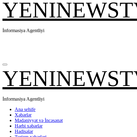
YENINEWST
İnformasiya Agentliyi
YENINEWST
İnformasiya Agentliyi
Ana sehife
Xəbərlər
Mədəniyyət və İncəsənət
Hərbi xəbərlər
Hadisələr
Turizm xəbərləri