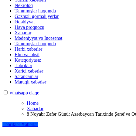
Nekroloq
Tanınmışlar haqqında
Gəzməli görməli yerlər
Ədəbiyyat
Hava proqnozu
Xəbərlər
Mədəniyyət və İncəsənət
Tanınmışlar haqqında
Hərbi xəbərlər
Elm və təhsil
Kateqoriyasız
Təbriklər
Xarici xəbərlər
Sərəncamlar
Maraqlı xəbərlər
whatsapp elaqe
Home
Xəbərlər
8 Noyabr Zəfər Günü: Azərbaycan Tarixində Şərəf və 
Təbriklər
Xəbərlər