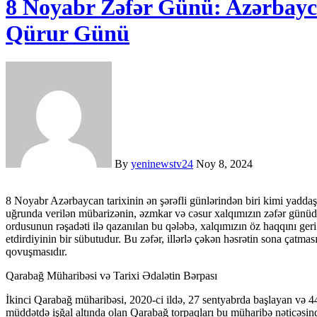
8 Noyabr Zəfər Günü: Azərbayca
Qürur Günü
By
yeninewstv24
Noy 8, 2024
8 Noyabr Azərbaycan tarixinin ən şərəfli günlərindən biri kimi yaddaşımıza həkk olunmuşdur. Bu gün, torpaqlarımızın azadlığı
uğrunda verilən mübarizənin, əzmkar və cəsur xalqımızın zəfər günüd
ordusunun rəşadəti ilə qazanılan bu qələbə, xalqımızın öz haqqını ge
etdirdiyinin bir sübutudur. Bu zəfər, illərlə çəkən həsrətin sona çatmas
qovuşmasıdır.
Qarabağ Müharibəsi və Tarixi Ədalətin Bərpası
İkinci Qarabağ müharibəsi, 2020-ci ildə, 27 sentyabrda başlayan və 44
müddətdə işğal altında olan Qarabağ torpaqları bu müharibə nəticəsi