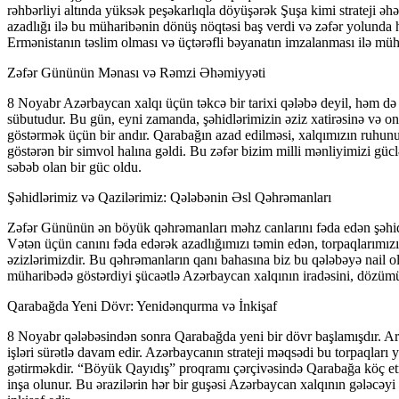
rəhbərliyi altında yüksək peşəkarlıqla döyüşərək Şuşa kimi strateji ə
azadlığı ilə bu müharibənin dönüş nöqtəsi baş verdi və zəfər yolunda 
Ermənistanın təslim olması və üçtərəfli bəyanatın imzalanması ilə müh
Zəfər Gününün Mənası və Rəmzi Əhəmiyyəti
8 Noyabr Azərbaycan xalqı üçün təkcə bir tarixi qələbə deyil, həm də t
sübutudur. Bu gün, eyni zamanda, şəhidlərimizin əziz xatirəsinə və o
göstərmək üçün bir andır. Qarabağın azad edilməsi, xalqımızın ruhunu 
göstərən bir simvol halına gəldi. Bu zəfər bizim milli mənliyimizi güc
səbəb olan bir güc oldu.
Şəhidlərimiz və Qazilərimiz: Qələbənin Əsl Qəhrəmanları
Zəfər Gününün ən böyük qəhrəmanları məhz canlarını fəda edən şəhidl
Vətən üçün canını fəda edərək azadlığımızı təmin edən, torpaqlarımı
əzizlərimizdir. Bu qəhrəmanların qanı bahasına biz bu qələbəyə nail 
müharibədə göstərdiyi şücaətlə Azərbaycan xalqının iradəsini, dözümü
Qarabağda Yeni Dövr: Yenidənqurma və İnkişaf
8 Noyabr qələbəsindən sonra Qarabağda yeni bir dövr başlamışdır. Art
işləri sürətlə davam edir. Azərbaycanın strateji məqsədi bu torpaqları
gətirməkdir. “Böyük Qayıdış” proqramı çərçivəsində Qarabağa köç etmə 
inşa olunur. Bu ərazilərin hər bir guşəsi Azərbaycan xalqının gələcəy