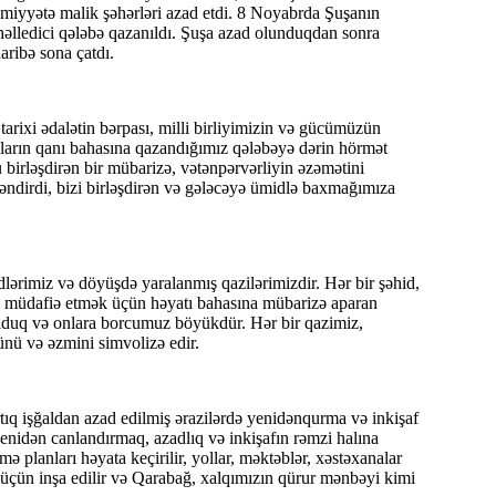
həmiyyətə malik şəhərləri azad etdi. 8 Noyabrda Şuşanın
həlledici qələbə qazanıldı. Şuşa azad olunduqdan sonra
aribə sona çatdı.
arixi ədalətin bərpası, milli birliyimizin və gücümüzün
nların qanı bahasına qazandığımız qələbəyə dərin hörmət
birləşdirən bir mübarizə, vətənpərvərliyin əzəmətini
ləndirdi, bizi birləşdirən və gələcəyə ümidlə baxmağımıza
ərimiz və döyüşdə yaralanmış qazilərimizdir. Hər bir şəhid,
zı müdafiə etmək üçün həyatı bahasına mübarizə aparan
olduq və onlara borcumuz böyükdür. Hər bir qazimiz,
nü və əzmini simvolizə edir.
ıq işğaldan azad edilmiş ərazilərdə yenidənqurma və inkişaf
 yenidən canlandırmaq, azadlıq və inkişafın rəmzi halına
planları həyata keçirilir, yollar, məktəblər, xəstəxanalar
i üçün inşa edilir və Qarabağ, xalqımızın qürur mənbəyi kimi