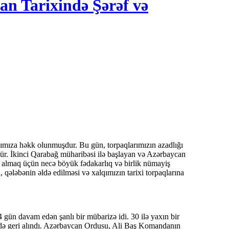
n Tarixində Şərəf və
ür. İkinci Qarabağ müharibəsi ilə başlayan və Azərbaycan
ri almaq üçün necə böyük fədakarlıq və birlik nümayiş
ı, qələbənin əldə edilməsi və xalqımızın tarixi torpaqlarına
 gün davam edən şanlı bir mübarizə idi. 30 ilə yaxın bir
ndə geri alındı. Azərbaycan Ordusu, Ali Baş Komandanın