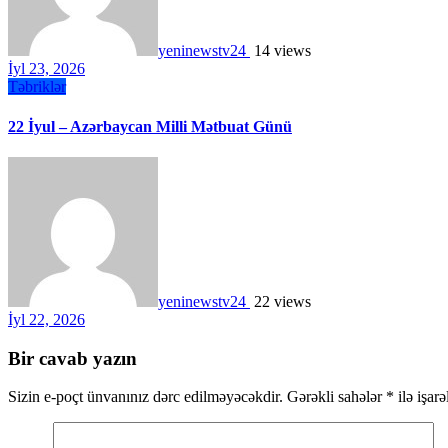
yeninewstv24
14 views
İyl 23, 2026
Təbriklər
22 İyul – Azərbaycan Milli Mətbuat Günü
yeninewstv24
22 views
İyl 22, 2026
Bir cavab yazın
Sizin e-poçt ünvanınız dərc edilməyəcəkdir.
Gərəkli sahələr
*
ilə işar