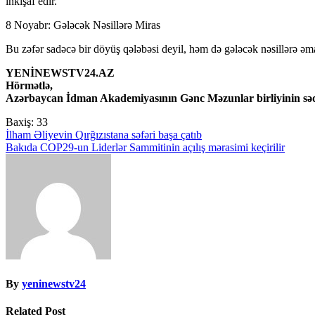
inkişaf edir.
8 Noyabr: Gələcək Nəsillərə Miras
Bu zəfər sadəcə bir döyüş qələbəsi deyil, həm də gələcək nəsillərə əma
YENİNEWSTV24.AZ
Hörmətlə,
Azərbaycan İdman Akademiyasının Gənc Məzunlar birliyinin səd
Baxiş:
33
Yazı
İlham Əliyevin Qırğızıstana səfəri başa çatıb
Bakıda COP29-un Liderlər Sammitinin açılış mərasimi keçirilir
naviqasiyası
By
yeninewstv24
Related Post