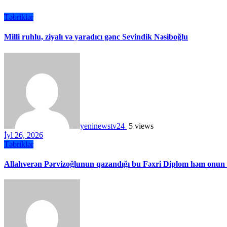
Təbriklər
Milli ruhlu, ziyalı və yaradıcı gənc Sevindik Nəsiboğlu
yeninewstv24
5 views
İyl 26, 2026
Təbriklər
Allahverən Pərvizoğlunun qazandığı bu Fəxri Diplom həm onun in