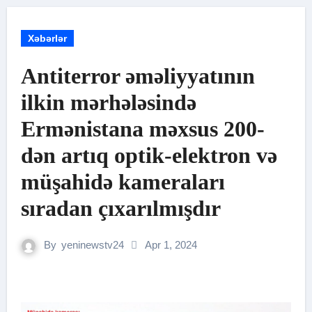
Xəbərlər
Antiterror əməliyyatının
ilkin mərhələsində
Ermənistana məxsus 200-
dən artıq optik-elektron və
müşahidə kameraları
sıradan çıxarılmışdır
By
yeninewstv24
Apr 1, 2024