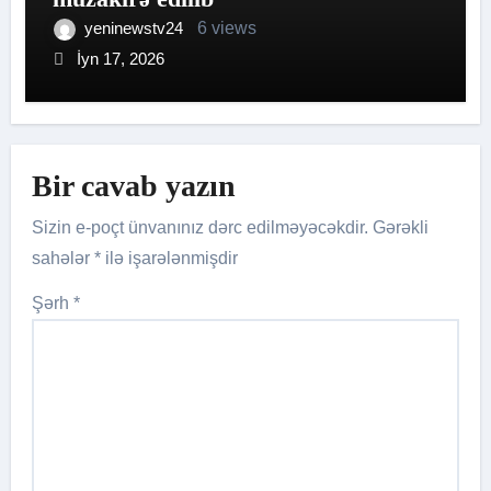
yeninewstv24
6 views
İyn 17, 2026
Bir cavab yazın
Sizin e-poçt ünvanınız dərc edilməyəcəkdir.
Gərəkli
sahələr
*
ilə işarələnmişdir
Şərh
*