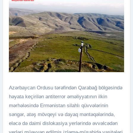
Azərbaycan Ordusu tərəfindən Qarabağ bölgəsində
həyata keçirilən antiterror əməliyyatının ilkin
mərhələsində Ermənistan silahlı qüvvələrinin
səngər, atəş mövqeyi və dayaq məntəqələrində,
eləcə də daimi dislokasiya yerlərində əvvəlcədən
yerləri müəyyən edilmiş izləmə-müşahidə vasitələri