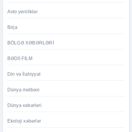
Avto yeniliklər
Birja
BÖLGƏ XƏBƏRLƏRİ
BƏDİİ FİLM
Din və İlahiyyat
Dünya mətbəxi
Dünya xəbərləri
Ekoloji xəbərlər