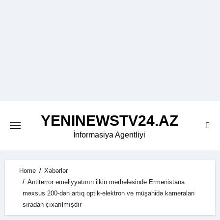
Skip
to
content
YENINEWSTV24.AZ
İnformasiya Agentliyi
Home
Xəbərlər
Antiterror əməliyyatının ilkin mərhələsində Ermənistana
məxsus 200-dən artıq optik-elektron və müşahidə kameraları
sıradan çıxarılmışdır