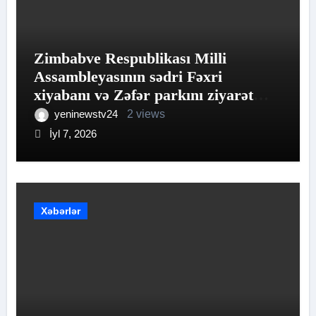
Zimbabve Respublikası Milli
Assambleyasının sədri Fəxri
xiyabanı və Zəfər parkını ziyarət
edib
yeninewstv24
2 views
İyl 7, 2026
Xəbərlər