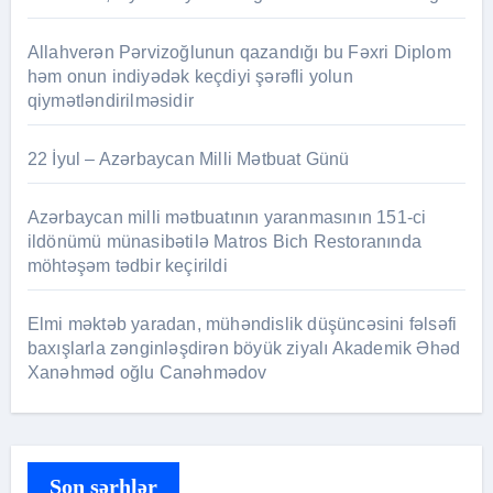
Allahverən Pərvizoğlunun qazandığı bu Fəxri Diplom
həm onun indiyədək keçdiyi şərəfli yolun
qiymətləndirilməsidir
22 İyul – Azərbaycan Milli Mətbuat Günü
Azərbaycan milli mətbuatının yaranmasının 151-ci
ildönümü münasibətilə Matros Bich Restoranında
möhtəşəm tədbir keçirildi
Elmi məktəb yaradan, mühəndislik düşüncəsini fəlsəfi
baxışlarla zənginləşdirən böyük ziyalı Akademik Əhəd
Xanəhməd oğlu Canəhmədov
Son şərhlər