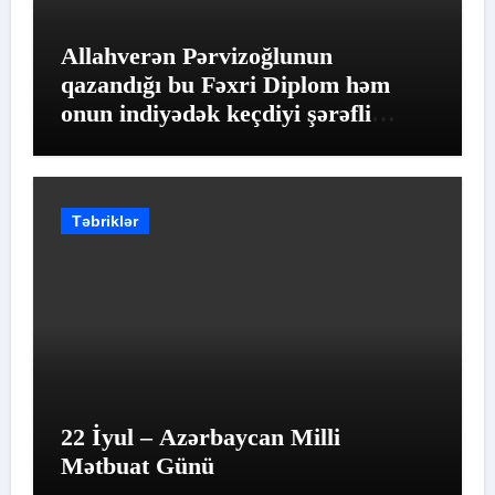
Allahverən Pərvizoğlunun
qazandığı bu Fəxri Diplom həm
onun indiyədək keçdiyi şərəfli
yolun qiymətləndirilməsidir
Təbriklər
22 İyul – Azərbaycan Milli
Mətbuat Günü