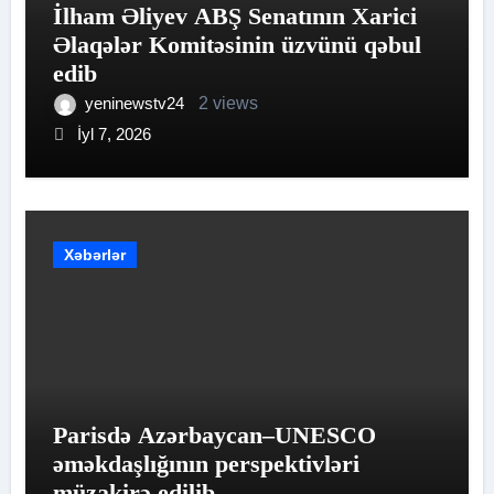
İlham Əliyev ABŞ Senatının Xarici
Əlaqələr Komitəsinin üzvünü qəbul
edib
yeninewstv24
2 views
İyl 7, 2026
Xəbərlər
Parisdə Azərbaycan–UNESCO
əməkdaşlığının perspektivləri
müzakirə edilib