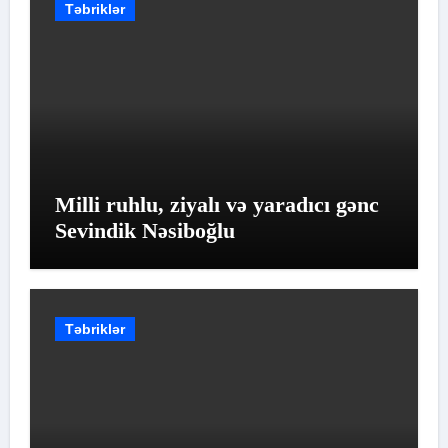
Təbriklər
Milli ruhlu, ziyalı və yaradıcı gənc
Sevindik Nəsiboğlu
Təbriklər