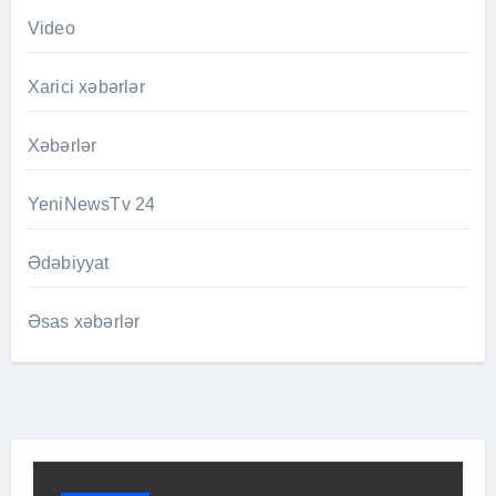
Video
Xarici xəbərlər
Xəbərlər
YeniNewsTv 24
Ədəbiyyat
Əsas xəbərlər