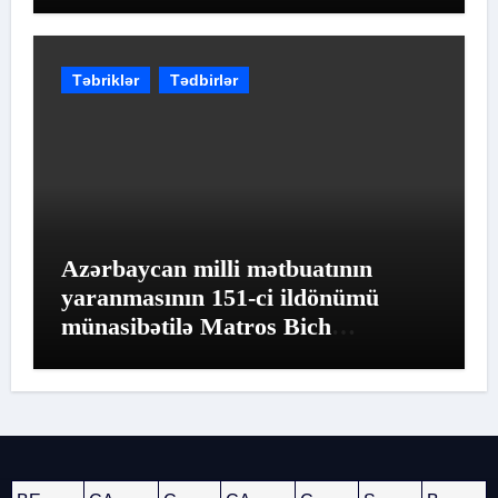
Təbriklər
Tədbirlər
Azərbaycan milli mətbuatının
yaranmasının 151-ci ildönümü
münasibətilə Matros Bich
Restoranında möhtəşəm tədbir
keçirildi