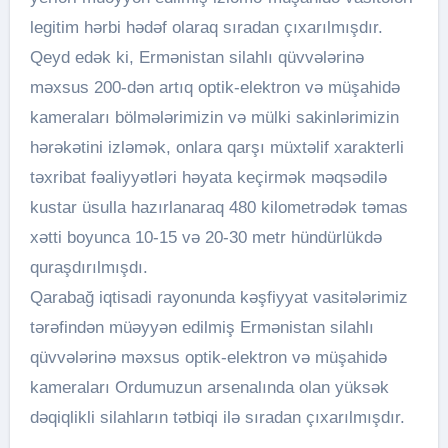
legitim hərbi hədəf olaraq sıradan çıxarılmışdır.
Qeyd edək ki, Ermənistan silahlı qüvvələrinə
məxsus 200-dən artıq optik-elektron və müşahidə
kameraları bölmələrimizin və mülki sakinlərimizin
hərəkətini izləmək, onlara qarşı müxtəlif xarakterli
təxribat fəaliyyətləri həyata keçirmək məqsədilə
kustar üsulla hazırlanaraq 480 kilometrədək təmas
xətti boyunca 10-15 və 20-30 metr hündürlükdə
quraşdırılmışdı.
Qarabağ iqtisadi rayonunda kəşfiyyat vasitələrimiz
tərəfindən müəyyən edilmiş Ermənistan silahlı
qüvvələrinə məxsus optik-elektron və müşahidə
kameraları Ordumuzun arsenalında olan yüksək
dəqiqlikli silahların tətbiqi ilə sıradan çıxarılmışdır.