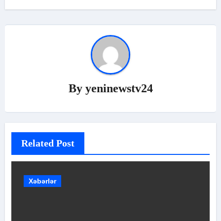
By
yeninewstv24
Related Post
Xəbərlər