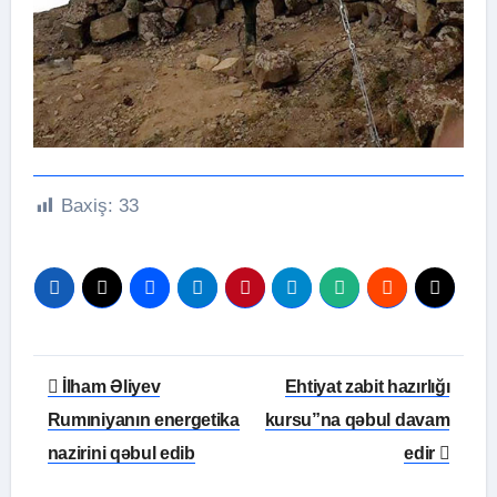
Baxiş:
33
Yazı
İlham Əliyev
Ehtiyat zabit hazırlığı
naviqasiyası
Rumıniyanın energetika
kursu”na qəbul davam
nazirini qəbul edib
edir