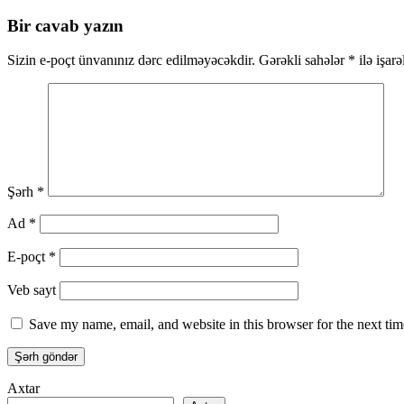
Bir cavab yazın
Sizin e-poçt ünvanınız dərc edilməyəcəkdir.
Gərəkli sahələr
*
ilə işar
Şərh
*
Ad
*
E-poçt
*
Veb sayt
Save my name, email, and website in this browser for the next ti
Axtar