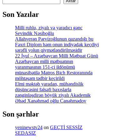
Axtar
Son Yazılar
Milli ruhlu, ziyalı və yaradıcı gənc
Sevindik Nəsiboğlu
Allahverən Pərvizoğlunun qazandığı bu
Fəxri Diplom həm onun indiyədək keçdiyi
şərəfli yolun qiymətləndirilməsidir
22 İyul – Azərbaycan Milli Mətbuat Günü
Azərbaycan milli mətbuatının
yaranmasının 151-ci ildönümü
münasibətilə Matros Bich Restoranında
möhtəşəm tədbir keçirildi
Elmi məktəb yaradan, mühəndislik
düşüncəsini fəlsəfi baxışlarla
zənginləşdirən böyük ziyalı Akademik
Əhəd Xanəhməd oğlu Canəhmədov
Son şərhlər
yeninewstv24
on
GEÇTİ SESSİZ
SEDASIZ