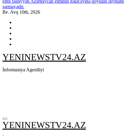
elmi fəaliyyəti Azərbaycan elminin gələcəyinə qoyulan qiymətli
sərmayədir.
Be. Avq 10th, 2026
YENINEWSTV24.AZ
İnformasiya Agentliyi
YENINEWSTV24.AZ