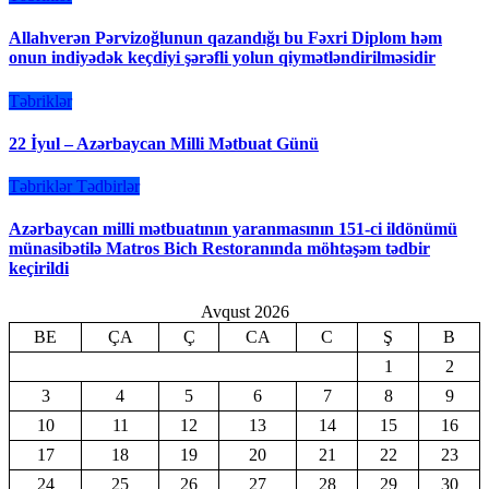
Allahverən Pərvizoğlunun qazandığı bu Fəxri Diplom həm
onun indiyədək keçdiyi şərəfli yolun qiymətləndirilməsidir
Təbriklər
22 İyul – Azərbaycan Milli Mətbuat Günü
Təbriklər
Tədbirlər
Azərbaycan milli mətbuatının yaranmasının 151-ci ildönümü
münasibətilə Matros Bich Restoranında möhtəşəm tədbir
keçirildi
Avqust 2026
BE
ÇA
Ç
CA
C
Ş
B
1
2
3
4
5
6
7
8
9
10
11
12
13
14
15
16
17
18
19
20
21
22
23
24
25
26
27
28
29
30