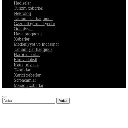
Hadisələr
Turizm xəbərləri
Nekroloq
Tanınmışlar haqqında
Gəzməli görməli yerlər
Ədəbiyyat
Hava proqnozu
Xəbərlər
Mədəniyyət və İncəsənət
Tanınmışlar haqqında
Hərbi xəbərlər
Elm və təhsil
Kateqoriyasız
Təbriklər
Xarici xəbərlər
Sərəncamlar
Maraqlı xəbərlər
Axtarış: