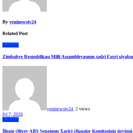
By
yeninewstv24
Related Post
Xəbərlər
Zimbabve Respublikası Milli Assambleyasının sədri Fəxri xiyaban
yeninewstv24
2 views
İyl 7, 2026
Xəbərlər
İlham Əliyev ABŞ Senatının Xarici Əlaqələr Komitəsinin üzvünü