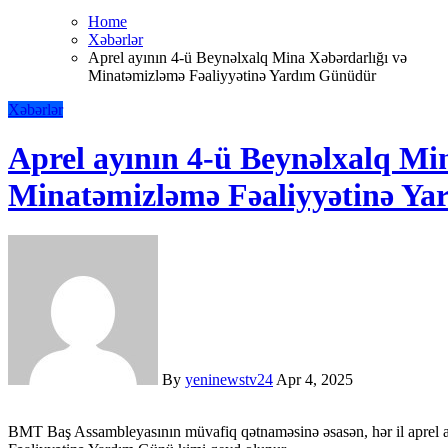
Home
Xəbərlər
Aprel ayının 4-ü Beynəlxalq Mina Xəbərdarlığı və
Minatəmizləmə Fəaliyyətinə Yardım Günüdür
Xəbərlər
Aprel ayının 4-ü Beynəlxalq Mi
Minatəmizləmə Fəaliyyətinə Y
By
yeninewstv24
Apr 4, 2025
BMT Baş Assambleyasının müvafiq qətnaməsinə əsasən, hər il aprel ayının 4-ü Beynəlxalq Mina Xəbərdarlığı və Minatəmizləmə