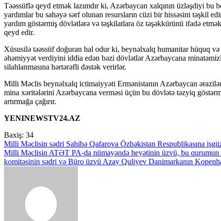
Təəssüflə qeyd etmək lazımdır ki, Azərbaycan xalqının üzləşdiyi bu b
yardımlar bu sahəyə sərf olunan resursların cüzi bir hissəsini təşkil 
yardım göstərmiş dövlətlərə və təşkilatlara öz təşəkkürünü ifadə etmək
qeyd edir.
Xüsusilə təəssüf doğuran hal odur ki, beynəlxalq humanitar hüquq v
əhəmiyyət verdiyini iddia edən bəzi dövlətlər Azərbaycana minatəmiz
silahlanmasına hərtərəfli dəstək verirlər.
Milli Məclis beynəlxalq ictimaiyyəti Ermənistanın Azərbaycan əraziləri
mina xəritələrini Azərbaycana verməsi üçün bu dövlətə təzyiq göstə
artırmağa çağırır.
YENINEWSTV24.AZ
Baxiş:
34
Yazı
Milli Məclisin sədri Sahibə Qafarova Özbəkistan Respublikasına işgüz
Milli Məclisin ATƏT PA-da nümayəndə heyətinin üzvü, bu qurumun İqt
naviqasiyası
komitəsinin sədri və Büro üzvü Azay Quliyev Danimarkanın Kopenha