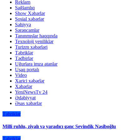
Reklam
Sağlamlıq
Show Xəbərlər
Sosial xəbərlər
Səhiyyə
Sərəncamlar
Tanınmışlar haqqında
Texnoloji yeniliklər
Turizm xəbərləri
Təbriklər
Tədbirlər
Uğurlara imza atanlar
Uşaq portalı
Video
Xarici xəbərlər
Xəbərlər
YeniNewsTv 24
Ədəbiyyat
Əsas xəbərlər
Təbriklər
Milli ruhlu, ziyalı və yaradıcı gənc Sevindik Nəsiboğlu
Təbriklər