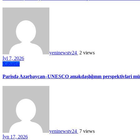
yeninewstv24
2 views
İyl 7, 2026
Xəbərlər
Parisdə Azərbaycan–UNESCO əməkdaşlığının perspektivləri müz
yeninewstv24
7 views
İyn 17, 2026