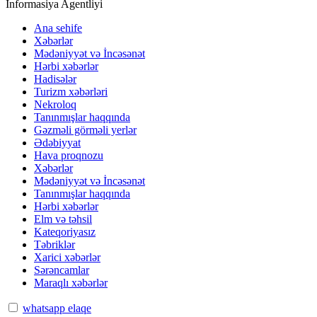
İnformasiya Agentliyi
Ana sehife
Xəbərlər
Mədəniyyət və İncəsənət
Hərbi xəbərlər
Hadisələr
Turizm xəbərləri
Nekroloq
Tanınmışlar haqqında
Gəzməli görməli yerlər
Ədəbiyyat
Hava proqnozu
Xəbərlər
Mədəniyyət və İncəsənət
Tanınmışlar haqqında
Hərbi xəbərlər
Elm və təhsil
Kateqoriyasız
Təbriklər
Xarici xəbərlər
Sərəncamlar
Maraqlı xəbərlər
whatsapp elaqe