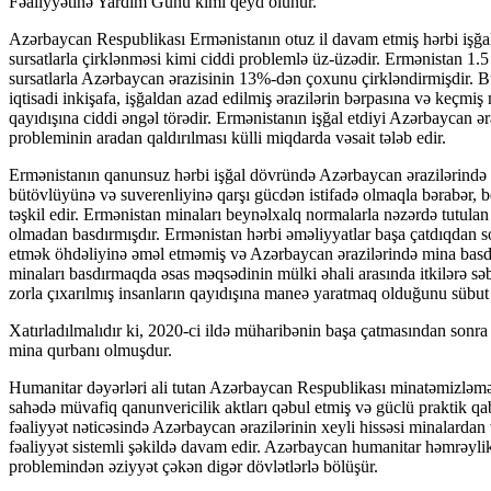
Fəaliyyətinə Yardım Günü kimi qeyd olunur.
Azərbaycan Respublikası Ermənistanın otuz il davam etmiş hərbi işğalı
sursatlarla çirklənməsi kimi ciddi problemlə üz-üzədir. Ermənistan 1
sursatlarla Azərbaycan ərazisinin 13%-dən çoxunu çirkləndirmişdir. Bu
iqtisadi inkişafa, işğaldan azad edilmiş ərazilərin bərpasına və keçmiş
qayıdışına ciddi əngəl törədir. Ermənistanın işğal etdiyi Azərbaycan əra
probleminin aradan qaldırılması külli miqdarda vəsait tələb edir.
Ermənistanın qanunsuz hərbi işğal dövründə Azərbaycan ərazilərində ba
bütövlüyünə və suverenliyinə qarşı gücdən istifadə olmaqla bərabər
təşkil edir. Ermənistan minaları beynəlxalq normalarla nəzərdə tutulan
olmadan basdırmışdır. Ermənistan hərbi əməliyyatlar başa çatdıqdan s
etmək öhdəliyinə əməl etməmiş və Azərbaycan ərazilərində mina bas
minaları basdırmaqda əsas məqsədinin mülki əhali arasında itkilərə s
zorla çıxarılmış insanların qayıdışına maneə yaratmaq olduğunu sübut 
Xatırladılmalıdır ki, 2020-ci ildə müharibənin başa çatmasından sonra
mina qurbanı olmuşdur.
Humanitar dəyərləri ali tutan Azərbaycan Respublikası minatəmizləmə 
sahədə müvafiq qanunvericilik aktları qəbul etmiş və güclü praktik qab
fəaliyyət nəticəsində Azərbaycan ərazilərinin xeyli hissəsi minalarda
fəaliyyət sistemli şəkildə davam edir. Azərbaycan humanitar həmrəylik
problemindən əziyyət çəkən digər dövlətlərlə bölüşür.