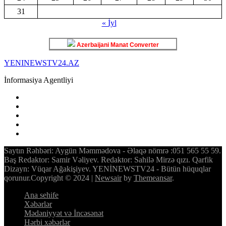
31
« İyl
Azerbaijani Manat Converter
YENINEWSTV24.AZ
İnformasiya Agentliyi
Saytın Rəhbəri: Aygün Məmmədova - Əlaqə nömrə :051 565 55 59.
Baş Redaktor: Samir Vəliyev. Redaktor: Sahilə Mirzə qızı. Qarfik
Dizayn: Vüqar Ağakişiyev. YENİNEWSTV24 - Bütün hüquqlar
qorunur.Copyright © 2024
|
Newsair
by
Themeansar
.
Ana sehife
Xəbərlər
Mədəniyyət və İncəsənət
Hərbi xəbərlər