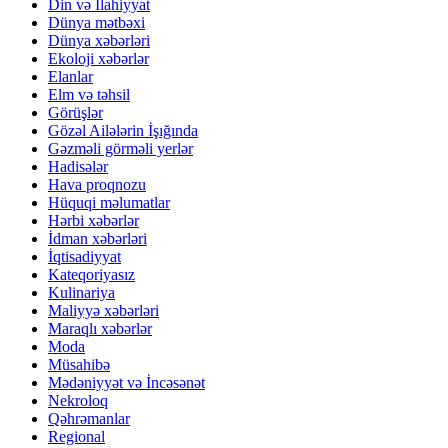
Din və İlahiyyat
Dünya mətbəxi
Dünya xəbərləri
Ekoloji xəbərlər
Elanlar
Elm və təhsil
Görüşlər
Gözəl Ailələrin İşığında
Gəzməli görməli yerlər
Hadisələr
Hava proqnozu
Hüquqi məlumatlar
Hərbi xəbərlər
İdman xəbərləri
İqtisadiyyat
Kateqoriyasız
Kulinariya
Maliyyə xəbərləri
Maraqlı xəbərlər
Moda
Müsahibə
Mədəniyyət və İncəsənət
Nekroloq
Qəhrəmanlar
Regional