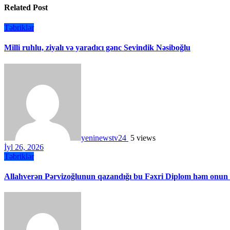
Related Post
Təbriklər
Milli ruhlu, ziyalı və yaradıcı gənc Sevindik Nəsiboğlu
yeninewstv24
5 views
İyl 26, 2026
Təbriklər
Allahverən Pərvizoğlunun qazandığı bu Fəxri Diplom həm onun in