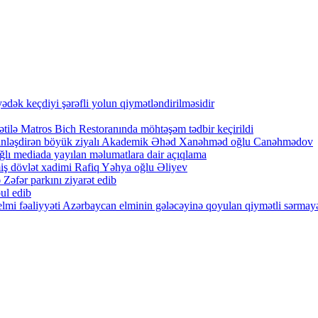
ək keçdiyi şərəfli yolun qiymətləndirilməsidir
tilə Matros Bich Restoranında möhtəşəm tədbir keçirildi
zənginləşdirən böyük ziyalı Akademik Əhəd Xanəhməd oğlu Canəhmədov
lı mediada yayılan məlumatlara dair açıqlama
iş dövlət xadimi Rafiq Yəhya oğlu Əliyev
Zəfər parkını ziyarət edib
ul edib
lmi fəaliyyəti Azərbaycan elminin gələcəyinə qoyulan qiymətli sərmayə