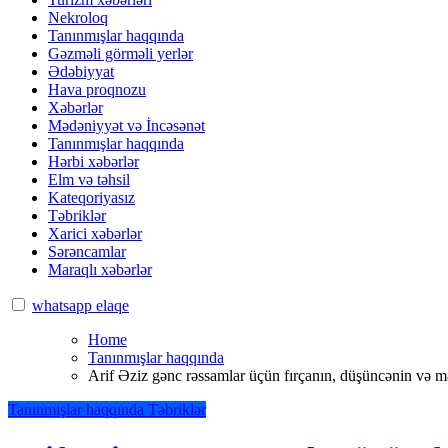
Nekroloq
Tanınmışlar haqqında
Gəzməli görməli yerlər
Ədəbiyyat
Hava proqnozu
Xəbərlər
Mədəniyyət və İncəsənət
Tanınmışlar haqqında
Hərbi xəbərlər
Elm və təhsil
Kateqoriyasız
Təbriklər
Xarici xəbərlər
Sərəncamlar
Maraqlı xəbərlər
whatsapp elaqe
Home
Tanınmışlar haqqında
Arif Əziz gənc rəssamlar üçün fırçanın, düşüncənin və m
Tanınmışlar haqqında
Təbriklər