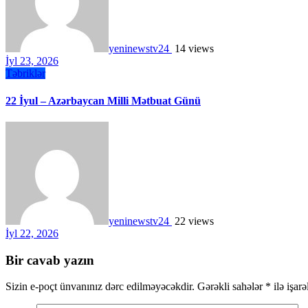
yeninewstv24
14 views
İyl 23, 2026
Təbriklər
22 İyul – Azərbaycan Milli Mətbuat Günü
yeninewstv24
22 views
İyl 22, 2026
Bir cavab yazın
Sizin e-poçt ünvanınız dərc edilməyəcəkdir.
Gərəkli sahələr
*
ilə işar