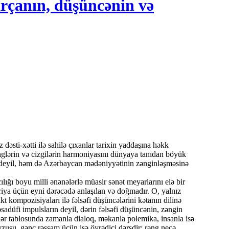
ırçanın, düşüncənin və
ənglərin və cizgilərin harmoniyasını dünyaya tanıdan böyük
 deyil, həm də Azərbaycan mədəniyyətinin zənginləşməsinə
ığı boyu milli ənənələrlə müasir sənət meyarlarını elə bir
toriya üçün eyni dərəcədə anlaşılan və doğmadır. O, yalnız
t kompozisiyaları ilə fəlsəfi düşüncələrini kətanın dilinə
əsadüfi impulsların deyil, dərin fəlsəfi düşüncənin, zəngin
ər tablosunda zamanla dialoq, məkanla polemika, insanla isə
övzusu, gənc rəssam üçün isə öyrədici dərsdir: rəng necə