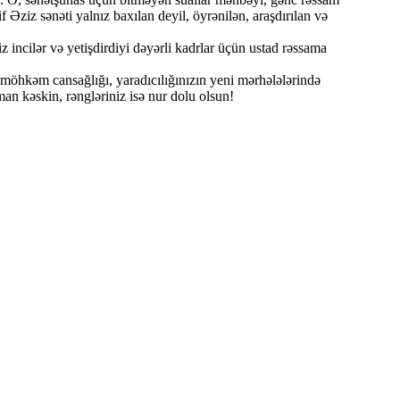
f Əziz sənəti yalnız baxılan deyil, öyrənilən, araşdırılan və
z incilər və yetişdirdiyi dəyərli kadrlar üçün ustad rəssama
hkəm cansağlığı, yaradıcılığınızın yeni mərhələlərində
man kəskin, rəngləriniz isə nur dolu olsun!