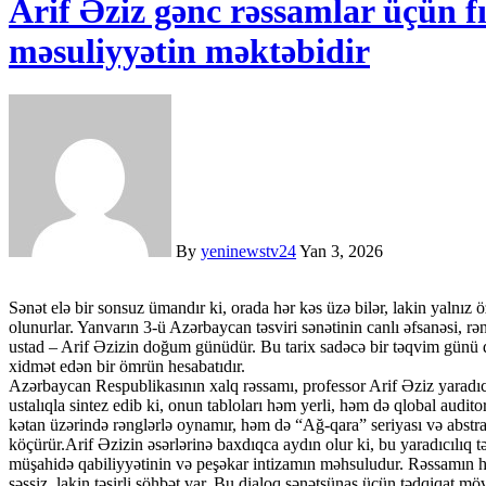
Arif Əziz gənc rəssamlar üçün f
məsuliyyətin məktəbidir
By
yeninewstv24
Yan 3, 2026
Sənət elə bir sonsuz ümandır ki, orada hər kəs üzə bilər, lakin yalnız öz dəsti-xətti ilə sahilə çıxanlar tarixin yaddaşına həkk
olunurlar. Yanvarın 3-ü Azərbaycan təsviri sənətinin canlı əfsanəsi, r
ustad – Arif Əzizin doğum günüdür. Bu tarix sadəcə bir təqvim günü
xidmət edən bir ömrün hesabatıdır.
Azərbaycan Respublikasının xalq rəssamı, professor Arif Əziz yaradıcıl
ustalıqla sintez edib ki, onun tabloları həm yerli, həm də qlobal audi
kətan üzərində rənglərlə oynamır, həm də “Ağ-qara” seriyası və abstrak
köçürür.Arif Əzizin əsərlərinə baxdıqca aydın olur ki, bu yaradıcılıq t
müşahidə qabiliyyətinin və peşəkar intizamın məhsuludur. Rəssamın h
səssiz, lakin təsirli söhbət var. Bu dialoq sənətşünas üçün tədqiqat m