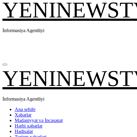
YENINEWST
İnformasiya Agentliyi
YENINEWST
İnformasiya Agentliyi
Ana sehife
Xəbərlər
Mədəniyyət və İncəsənət
Hərbi xəbərlər
Hadisələr
Turizm xəbərləri