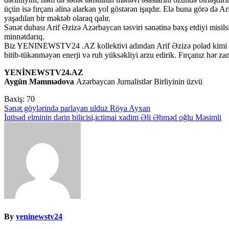
üçün isə fırçanı əlinə alarkən yol göstərən işıqdır. Elə buna görə də Ari
yaşadılan bir məktəb olaraq qalır.
Sənət duhası Arif Əzizə Azərbaycan təsviri sənətinə bəxş etdiyi misilsi
minnətdarıq.
Biz YENINEWSTV24 .AZ kollektivi adından Arif Əzizə polad kimi mö
bitib-tükənməyən enerji və ruh yüksəkliyi arzu edirik. Fırçanız hər za
YENİNEWSTV24.AZ
Aygün Məmmədova
Azərbaycan Jurnalistlər Birliyinin üzvü
Baxiş:
70
Yazı
Sənət göylərində parlayan ulduz Röya Ayxan
İqtisad elminin dərin bilicisi,ictimai xadim Əli Əhməd oğlu Məsimli
naviqasiyası
By
yeninewstv24