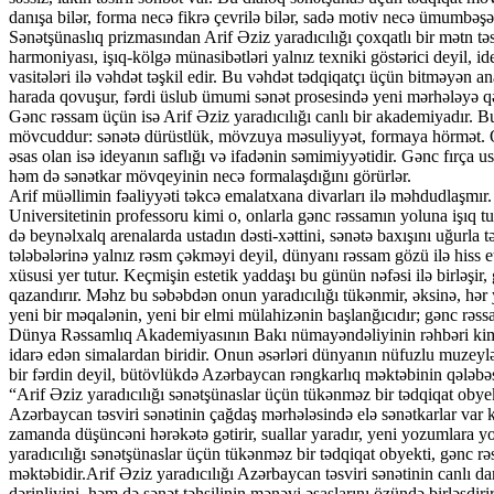
danışa bilər, forma necə fikrə çevrilə bilər, sadə motiv necə ümumbəş
Sənətşünaslıq prizmasından Arif Əziz yaradıcılığı çoxqatlı bir mətn təs
harmoniyası, işıq-kölgə münasibətləri yalnız texniki göstərici deyil, id
vasitələri ilə vəhdət təşkil edir. Bu vəhdət tədqiqatçı üçün bitməyən an
harada qovuşur, fərdi üslub ümumi sənət prosesində yeni mərhələyə 
Gənc rəssam üçün isə Arif Əziz yaradıcılığı canlı bir akademiyadır. Bu
mövcuddur: sənətə dürüstlük, mövzuya məsuliyyət, formaya hörmət. Onu
əsas olan isə ideyanın saflığı və ifadənin səmimiyyətidir. Gənc fırça u
həm də sənətkar mövqeyinin necə formalaşdığını görürlər.
Arif müəllimin fəaliyyəti təkcə emalatxana divarları ilə məhdudlaşm
Universitetinin professoru kimi o, onlarla gənc rəssamın yoluna işıq
də beynəlxalq arenalarda ustadın dəsti-xəttini, sənətə baxışını uğurla 
tələbələrinə yalnız rəsm çəkməyi deyil, dünyanı rəssam gözü ilə hiss 
xüsusi yer tutur. Keçmişin estetik yaddaşı bu günün nəfəsi ilə birləşir,
qazandırır. Məhz bu səbəbdən onun yaradıcılığı tükənmir, əksinə, hər
yeni bir məqalənin, yeni bir elmi mülahizənin başlanğıcıdır; gənc rəssam
Dünya Rəssamlıq Akademiyasının Bakı nümayəndəliyinin rəhbəri kimi
idarə edən simalardan biridir. Onun əsərləri dünyanın nüfuzlu muzeylə
bir fərdin deyil, bütövlükdə Azərbaycan rəngkarlıq məktəbinin qələbəs
“Arif Əziz yaradıcılığı sənətşünaslar üçün tükənməz bir tədqiqat obyek
Azərbaycan təsviri sənətinin çağdaş mərhələsində elə sənətkarlar var k
zamanda düşüncəni hərəkətə gətirir, suallar yaradır, yeni yozumlara y
yaradıcılığı sənətşünaslar üçün tükənməz bir tədqiqat obyekti, gənc rə
məktəbidir.Arif Əziz yaradıcılığı Azərbaycan təsviri sənətinin canlı da
dərinliyini, həm də sənət təhsilinin mənəvi əsaslarını özündə birləşdi