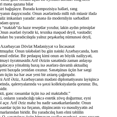
əri məna qazana bilər
iri bağışlayır. Burada kompozisiya həlləri, rəng
eyanın daşıyıcısıdır. Onun əsərlərində milli ruh müasir ifadə
aliz imkanları yaradır: ənənə ilə modernliyin sərhədləri
qədəm qoyur.
 “məktəb”də hazır reseptlər yoxdur, lakin aydın prinsiplər
n əsərləri öyrədir ki, texnika məqsəd deyil, vasitədir;
staları bu yaradıcılıqda yalnız peşəkarlıq nümunəsi deyil,
ır. Azərbaycan Dövlət Mədəniyyət və İncəsənət
 tutmuşdur. Onun tələbələri bu gün nəinki Azərbaycanda, həm
təmsil edirlər. Bir pedaqoq kimi onun ən böyük nailiyyəti,
etməyi öyrətməsidir.Arif Əzizin sənətində zaman anlayışı
 gələcəyə yönəlmiş baxış isə əsərlərə davamlı aktuallıq
 yeni baxışda yenidən oxunur. Sənətşünas üçün hər sərgi
 üçün isə hər əsər yeni bir axtarış çağırışıdır.
 Arif Əziz, Azərbaycanın mədəni diplomatiyasını layiqincə
rində, qalereyalarında və şəxsi kolleksiyalarda qorunur. Bu,
idir.
ti, gənc rəssamlar üçün isə əsl məktəbdir.”
i, onların yaradıcılığı təkcə estetik zövq doğurmur, eyni
ol açır. Arif Əziz məhz bu nadir sənətkarlardandır. Onun
ssamlar üçün isə fırçanın, düşüncənin və məsuliyyətin əsl
marlarından biridir. Bu yaradıcılıq həm elmi təhlilin
rir. O, sənətşünas üçün bitməyən suallar mənbəyi, gənc rəssam