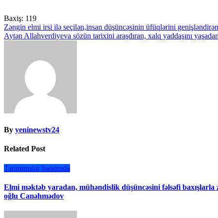
Baxiş:
119
Yazı
Zəngin elmi irsi ilə seçilən,insan düşüncəsinin üfüqlərini genişləndir
Aytən Allahverdiyeva sözün tarixini araşdıran, xalq yaddaşını yaşadan
naviqasiyası
By
yeninewstv24
Related Post
Tanınmışlar haqqında
Elmi məktəb yaradan, mühəndislik düşüncəsini fəlsəfi baxışlar
oğlu Canəhmədov