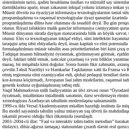
sistemlərinin tarixi, qədim hesablama üsulları və müxtəlif say sisteml
dərinliklərinə aparır, insan zəkasının inkişaf yolunu izləməyə imkan ya
Müasir dövrdə isə riyaziyyat informasiya texnologiyalarının təməl sütu
proqramlaşdırma və rəqəmsal texnologiyalar riyazi qanunlar üzərində 
proqramlaşdırma dilinə həsr olunması da təsadüfi deyil. Bu gün proqr
olunur. Riyazi təfəkkürə malik gənclər informasiya cəmiyyətinin qurucu
Müasir dünyanın sürətlə dəyişən mənzərəsində bilik ən böyük sərvət, t
olunur. Elm və texnologiyanın inkişaf etdiyi, süni intellektin həyatımı
tərəqqisi artıq təbii ehtiyatlarla deyil, insan kapitalı və elmi potensia
formalaşdırılması müasir təhsilin əsas prioritetlərindən biri kimi çıxış e
Tədqiqat insanın bilmədiyini öyrənmək, görünməyəni görmək, eşidilm
deyil, faktları təhlil etmək, nəticələr çıxarmaq və yeni biliklər yaratma
maraq, bir müşahidə kimi doğulur. Sonra həmin fikir zəhmətin, axtarış
çevrilir.Təhsil Nazirliyi və Həmkarlar Təşkilatının xətti ilə Fransa və
etmiş regionuna elmi ezamiyyətlər etdi, qlobal pedaqoji trendləri dər
kor-koranə köçürmədi, Avropanın fəal təlim modellərini, rəqəmsal təd
genetik koduna uyğunlaşdıraraq tətbiq etdi.
Vaqif Mahmudovun milli fəaliyyətinin ən ülvi zirvəsi onun “Öyrədənlər
öyrətmədi, müəllimlərə müəllimlik sənətinin, dərsi sevdirməyin elmini
xronologiyası Azərbaycan təhsilinin modernləşmə salnaməsidir.
1999-cu ildə Versal Akademiyasının müəllim hazırlığı institutu ilə müş
Bu model sayəsində təhsilin yalnız müəyyən yaş dövrü ilə məhdudlaş
təkamül prosesi olduğu fikri ölkəmizdə rəsmiləşdi.
2003–2004-cü illər: “Fəal və interaktiv təlim-tədris metodları” hərəka
dinləyici, dilsiz-ağızsız tamaşaçı statusundan çıxarıb dərsin real qurucus