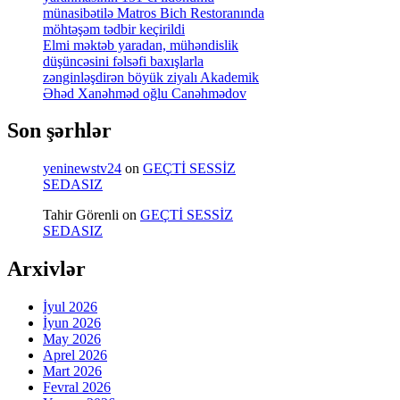
münasibətilə Matros Bich Restoranında
möhtəşəm tədbir keçirildi
Elmi məktəb yaradan, mühəndislik
düşüncəsini fəlsəfi baxışlarla
zənginləşdirən böyük ziyalı Akademik
Əhəd Xanəhməd oğlu Canəhmədov
Son şərhlər
yeninewstv24
on
GEÇTİ SESSİZ
SEDASIZ
Tahir Görenli
on
GEÇTİ SESSİZ
SEDASIZ
Arxivlər
İyul 2026
İyun 2026
May 2026
Aprel 2026
Mart 2026
Fevral 2026