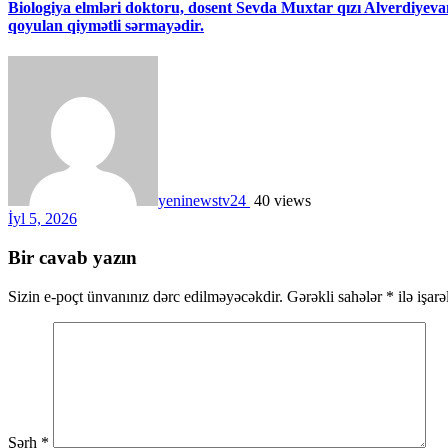
Biologiya elmləri doktoru, dosent Sevda Muxtar qızı Alverdiyevan
qoyulan qiymətli sərmayədir.
yeninewstv24
40 views
İyl 5, 2026
Bir cavab yazın
Sizin e-poçt ünvanınız dərc edilməyəcəkdir.
Gərəkli sahələr
*
ilə işar
Şərh
*