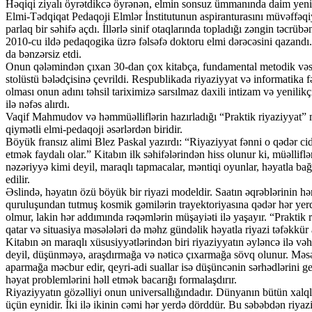
Həqiqi ziyalı öyrətdikcə öyrənən, elmin sonsuz ümmanında daim yeni 
Elmi-Tədqiqat Pedaqoji Elmlər İnstitutunun aspiranturasını müvəffəq
parlaq bir səhifə açdı. İllərlə sinif otaqlarında topladığı zəngin təcrübə
2010-cu ildə pedaqogika üzrə fəlsəfə doktoru elmi dərəcəsini qazand
da bənzərsiz etdi.
Onun qələmindən çıxan 30-dan çox kitabça, fundamental metodik vəsait
stolüstü bələdçisinə çevrildi. Respublikada riyaziyyat və informatika fən
olması onun adını təhsil tariximizə sarsılmaz daxili intizam və yenilik
ilə nəfəs alırdı.
Vaqif Mahmudov və həmmüəlliflərin hazırladığı “Praktik riyaziyyat” 
qiymətli elmi-pedaqoji əsərlərdən biridir.
Böyük fransız alimi Blez Paskal yazırdı: “Riyaziyyat fənni o qədər cid
etmək faydalı olar.” Kitabın ilk səhifələrindən hiss olunur ki, müəllif
nəzəriyyə kimi deyil, maraqlı tapmacalar, məntiqi oyunlar, həyatla bağ
edilir.
Əslində, həyatın özü böyük bir riyazi modeldir. Saatın əqrəblərinin hə
quruluşundan tutmuş kosmik gəmilərin trayektoriyasına qədər hər yerd
olmur, lakin hər addımında rəqəmlərin müşayiəti ilə yaşayır. “Praktik 
qatar və situasiya məsələləri də məhz gündəlik həyatla riyazi təfəkkür
Kitabın ən maraqlı xüsusiyyətlərindən biri riyaziyyatın əyləncə ilə və
deyil, düşünməyə, araşdırmağa və nəticə çıxarmağa sövq olunur. Məs
aparmağa məcbur edir, qeyri-adi suallar isə düşüncənin sərhədlərini gen
həyat problemlərini həll etmək bacarığı formalaşdırır.
Riyaziyyatın gözəlliyi onun universallığındadır. Dünyanın bütün xalqlar
üçün eynidir. İki ilə ikinin cəmi hər yerdə dörddür. Bu səbəbdən riyazi