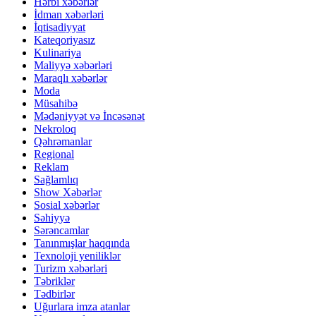
Hərbi xəbərlər
İdman xəbərləri
İqtisadiyyat
Kateqoriyasız
Kulinariya
Maliyyə xəbərləri
Maraqlı xəbərlər
Moda
Müsahibə
Mədəniyyət və İncəsənət
Nekroloq
Qəhrəmanlar
Regional
Reklam
Sağlamlıq
Show Xəbərlər
Sosial xəbərlər
Səhiyyə
Sərəncamlar
Tanınmışlar haqqında
Texnoloji yeniliklər
Turizm xəbərləri
Təbriklər
Tədbirlər
Uğurlara imza atanlar