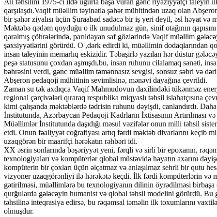
Ali təhsilini 1975-ci ildə uğurla başa vuran gənc riyaziyyatçı taleyin 
qarşılaşdı.Vaqif müəllim təyinatla şəhər mühitindən uzaq olan Abşer
bir şəhər ziyalısı üçün Şuraabad sadəcə bir iş yeri deyil, əsl həyat və
Məktəbə qədəm qoyduğu o ilk unudulmaz gün, sinif otağının qapısını
qaralmış çöhrələrində, parıldayan saf gözlərində Vaqif müəllim gələcə
şəxsiyyətlərini görürdü. O ,dərk edirdi ki, müəllimin dodaqlarından qo
insan taleyinin memarlıq eskizidir. Təbaşirlə yazılan hər düstur gələc
peşə statusunu çoxdan aşmışdı,bu, insan ruhunu cilalamaq sənəti, insan 
bəhrəsini verdi, gənc müəllim təmənnasız sevgisi, sonsuz səbri və dərin
Abşeron pedaqoji mühitinin sevimlisinə, mənəvi dayağına çevrildi.
Zaman su tək axdıqca Vaqif Mahmudovun daxilindəki tükənməz enerji və
regional çərçivələri qıraraq respublika miqyaslı təhsil islahatçısına 
kimi çalışanda məktəblərdə tədrisin ruhunu dəyişdi, canlandırdı. Da
İnstitutunda, Azərbaycan Pedaqoji Kadrların İxtisasının Artırılması 
Müəllimlər İnstitutunda daşıdığı məsul vəzifələr onun milli təhsil sist
etdi. Onun fəaliyyət coğrafiyası artıq fərdi məktəb divarlarını keçib mil
uzaqgörən bir maarifçi hərəkatın rəhbəri idi.
XX əsrin sonlarında bəşəriyyət yeni, fərqli və sirli bir epoxanın, rə
texnologiyaları və kompüterlər qlobal müstəvidə həyatın axarını dəyi
kompüterin bir çoxları üçün əlçatmaz və anlaşılmaz sehrli bir qutu 
vizyoner uzaqgörənliyi ilə hərəkətə keçdi. İlk fərdi kompüterlərin və
gətirilməsi, müəllimlərə bu texnologiyanın dilinin öyrədilməsi birbaşa
qurğularda gələcəyin humanist və qlobal təhsil modelini görürdü. Bu
təhsilinə inteqrasiya edirsə, bu rəqəmsal təməlin ilk toxumlarını vaxt
olmuşdur.