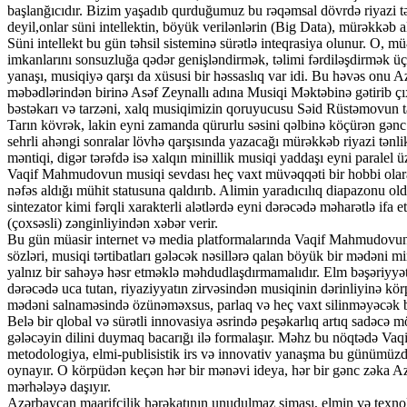
başlanğıcıdır. Bizim yaşadıb qurduğumuz bu rəqəmsal dövrdə riyazi təf
deyil,onlar süni intellektin, böyük verilənlərin (Big Data), mürəkkəb 
Süni intellekt bu gün təhsil sisteminə sürətlə inteqrasiya olunur. O, 
imkanlarını sonsuzluğa qədər genişləndirmək, təlimi fərdiləşdirmək 
yanaşı, musiqiyə qarşı da xüsusi bir həssaslıq var idi. Bu həvəs on
məbədlərindən birinə Asəf Zeynallı adına Musiqi Məktəbinə gətirib ç
bəstəkarı və tarzəni, xalq musiqimizin qoruyucusu Səid Rüstəmovun tar
Tarın kövrək, lakin eyni zamanda qürurlu səsini qəlbinə köçürən gənc 
sehrli ahəngi sonralar lövhə qarşısında yazacağı mürəkkəb riyazi tənl
məntiqi, digər tərəfdə isə xalqın minillik musiqi yaddaşı eyni paralel ü
Vaqif Mahmudovun musiqi sevdası heç vaxt müvəqqəti bir hobbi olaraq
nəfəs aldığı mühit statusuna qaldırıb. Alimin yaradıcılıq diapazonu old
sintezator kimi fərqli xarakterli alətlərdə eyni dərəcədə məharətlə if
(çoxsəsli) zənginliyindən xəbər verir.
Bu gün müasir internet və media platformalarında Vaqif Mahmudovun y
sözləri, musiqi tərtibatları gələcək nəsillərə qalan böyük bir mədəni m
yalnız bir sahəyə həsr etməklə məhdudlaşdırmamalıdır. Elm bəşəriyyətin
dərəcədə uca tutan, riyaziyyatın zirvəsindən musiqinin dərinliyinə k
mədəni salnaməsində özünəməxsus, parlaq və heç vaxt silinməyəcək b
Belə bir qlobal və sürətli innovasiya əsrində peşəkarlıq artıq sadəcə m
gələcəyin dilini duymaq bacarığı ilə formalaşır. Məhz bu nöqtədə Vaq
metodologiya, elmi-publisistik irs və innovativ yanaşma bu günümüzd
oynayır. O körpüdən keçən hər bir mənəvi ideya, hər bir gənc zəka Azər
mərhələyə daşıyır.
Azərbaycan maarifçilik hərəkatının unudulmaz siması, elmin və texno