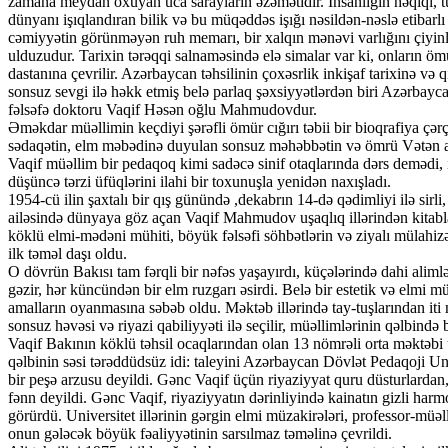
zamana meydan oxuyan uca sarayların əzəmətidir. İnsanlığın həqiqi,
dünyanı işıqlandıran bilik və bu müqəddəs işığı nəsildən-nəslə etibarl
cəmiyyətin görünməyən ruh memarı, bir xalqın mənəvi varlığını çiyin
ulduzudur. Tarixin tərəqqi salnaməsində elə simalar var ki, onların ömür
dastanına çevrilir. Azərbaycan təhsilinin çoxəsrlik inkişaf tarixinə və qı
sonsuz sevgi ilə həkk etmiş belə parlaq şəxsiyyətlərdən biri Azərba
fəlsəfə doktoru Vaqif Həsən oğlu Mahmudovdur.
Əməkdar müəllimin keçdiyi şərəfli ömür cığırı təbii bir bioqrafiya çərç
sədaqətin, elm məbədinə duyulan sonsuz məhəbbətin və ömrü Vətən am
Vaqif müəllim bir pedaqoq kimi sadəcə sinif otaqlarında dərs demədi
düşüncə tərzi üfüqlərini ilahi bir toxunuşla yenidən naxışladı.
1954-cü ilin şaxtalı bir qış günündə ,dekabrın 14-də qədimliyi ilə sirli
ailəsində dünyaya göz açan Vaqif Mahmudov uşaqlıq illərindən kitabl
köklü elmi-mədəni mühiti, böyük fəlsəfi söhbətlərin və ziyalı mülahiz
ilk təməl daşı oldu.
O dövrün Bakısı tam fərqli bir nəfəs yaşayırdı, küçələrində dahi aliml
gəzir, hər küncündən bir elm ruzgarı əsirdi. Belə bir estetik və elm
amalların oyanmasına səbəb oldu. Məktəb illərində tay-tuşlarından iti 
sonsuz həvəsi və riyazi qabiliyyəti ilə seçilir, müəllimlərinin qəlbind
Vaqif Bakının köklü təhsil ocaqlarından olan 13 nömrəli orta məktəbi u
qəlbinin səsi tərəddüdsüz idi: taleyini Azərbaycan Dövlət Pedaqoji Uni
bir peşə arzusu deyildi. Gənc Vaqif üçün riyaziyyat quru düsturlardan,
fənn deyildi. Gənc Vaqif, riyaziyyatın dərinliyində kainatın gizli harmo
görürdü. Universitet illərinin gərgin elmi müzakirələri, professor-müəl
onun gələcək böyük fəaliyyətinin sarsılmaz təməlinə çevrildi.