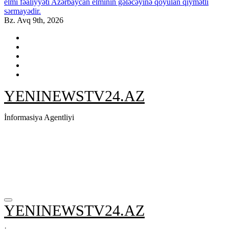
elmi fəaliyyəti Azərbaycan elminin gələcəyinə qoyulan qiymətli
sərmayədir.
Bz. Avq 9th, 2026
YENINEWSTV24.AZ
İnformasiya Agentliyi
YENINEWSTV24.AZ