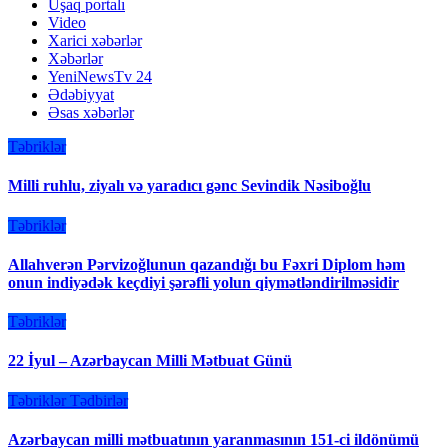
Uşaq portalı
Video
Xarici xəbərlər
Xəbərlər
YeniNewsTv 24
Ədəbiyyat
Əsas xəbərlər
Təbriklər
Milli ruhlu, ziyalı və yaradıcı gənc Sevindik Nəsiboğlu
Təbriklər
Allahverən Pərvizoğlunun qazandığı bu Fəxri Diplom həm
onun indiyədək keçdiyi şərəfli yolun qiymətləndirilməsidir
Təbriklər
22 İyul – Azərbaycan Milli Mətbuat Günü
Təbriklər
Tədbirlər
Azərbaycan milli mətbuatının yaranmasının 151-ci ildönümü