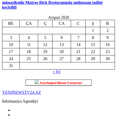
münasibətilə Matros Bich Restoranında möhtəşəm tədbir
keçirildi
Avqust 2026
BE
ÇA
Ç
CA
C
Ş
B
1
2
3
4
5
6
7
8
9
10
11
12
13
14
15
16
17
18
19
20
21
22
23
24
25
26
27
28
29
30
31
« İyl
Azerbaijani Manat Converter
YENINEWSTV24.AZ
İnformasiya Agentliyi