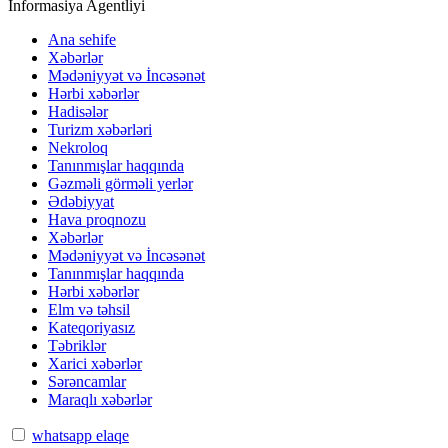
İnformasiya Agentliyi
Ana sehife
Xəbərlər
Mədəniyyət və İncəsənət
Hərbi xəbərlər
Hadisələr
Turizm xəbərləri
Nekroloq
Tanınmışlar haqqında
Gəzməli görməli yerlər
Ədəbiyyat
Hava proqnozu
Xəbərlər
Mədəniyyət və İncəsənət
Tanınmışlar haqqında
Hərbi xəbərlər
Elm və təhsil
Kateqoriyasız
Təbriklər
Xarici xəbərlər
Sərəncamlar
Maraqlı xəbərlər
whatsapp elaqe