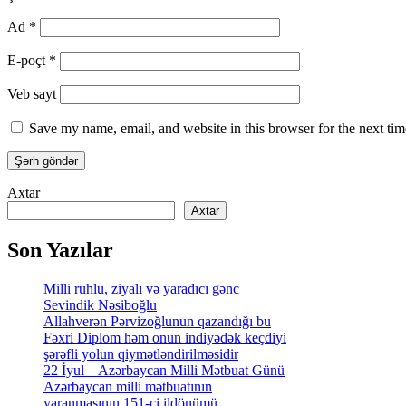
Ad
*
E-poçt
*
Veb sayt
Save my name, email, and website in this browser for the next ti
Axtar
Axtar
Son Yazılar
Milli ruhlu, ziyalı və yaradıcı gənc
Sevindik Nəsiboğlu
Allahverən Pərvizoğlunun qazandığı bu
Fəxri Diplom həm onun indiyədək keçdiyi
şərəfli yolun qiymətləndirilməsidir
22 İyul – Azərbaycan Milli Mətbuat Günü
Azərbaycan milli mətbuatının
yaranmasının 151-ci ildönümü