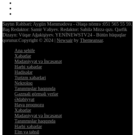
Saytın Rəhbəri: Aygün Məmmədova - Əlaqə nömrə :051 565 55 59.
Baş Redaktor: Samir Vəliyev. Redaktor: Sahilə Mirzə qızı. Qarfik
Dizayn: Vüqar Ağakişiyev. YENİNEWSTV24 - Bütün hüquqlar
qorunur.Copyright © 2024
|
Newsair
by
Themeansar
.
Ana sehife
Xəbərlər
Mədəniyyət və İncəsənət
Hərbi xəbərlər
Hadisələr
Turizm xəbərləri
Nekroloq
Tanınmışlar haqqında
Gəzməli görməli yerlər
Ədəbiyyat
Hava proqnozu
Xəbərlər
Mədəniyyət və İncəsənət
Tanınmışlar haqqında
Hərbi xəbərlər
Elm və təhsil