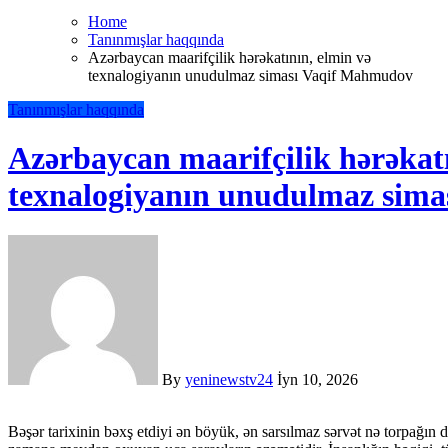
Home
Tanınmışlar haqqında
Azərbaycan maarifçilik hərəkatının, elmin və
texnalogiyanın unudulmaz siması Vaqif Mahmudov
Tanınmışlar haqqında
Azərbaycan maarifçilik hərəkatı
texnalogiyanın unudulmaz sim
By
yeninewstv24
İyn 10, 2026
Bəşər tarixinin bəxş etdiyi ən böyük, ən sarsılmaz sərvət nə torpağın dər