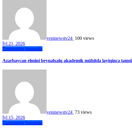
yeninewstv24
100 views
İyl 21, 2026
Tanınmışlar haqqında
Azərbaycan elmini beynəlxalq akademik mühitdə layiqincə təmsil
yeninewstv24
73 views
İyl 15, 2026
Tanınmışlar haqqında