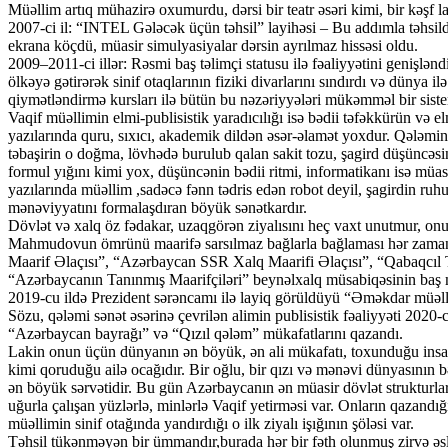
Müəllim artıq mühazirə oxumurdu, dərsi bir teatr əsəri kimi, bir kəşf la
2007-ci il: “INTEL Gələcək üçün təhsil” layihəsi – Bu addımla təhsil
ekrana köçdü, müasir simulyasiyalar dərsin ayrılmaz hissəsi oldu.
2009–2011-ci illər: Rəsmi baş təlimçi statusu ilə fəaliyyətini genişl
ölkəyə gətirərək sinif otaqlarının fiziki divarlarını sındırdı və dünya 
qiymətləndirmə kursları ilə bütün bu nəzəriyyələri mükəmməl bir siste
Vaqif müəllimin elmi-publisistik yaradıcılığı isə bədii təfəkkürün v
yazılarında quru, sıxıcı, akademik dildən əsər-əlamət yoxdur. Qələmin
təbaşirin o doğma, lövhədə burulub qalan sakit tozu, şagird düşüncəsin
formul yığını kimi yox, düşüncənin bədii ritmi, informatikanı isə müasi
yazılarında müəllim ,sadəcə fənn tədris edən robot deyil, şagirdin ru
mənəviyyatını formalaşdıran böyük sənətkardır.
Dövlət və xalq öz fədakar, uzaqgörən ziyalısını heç vaxt unutmur, onu
Mahmudovun ömrünü maarifə sarsılmaz bağlarla bağlaması hər zaman 
Maarif Əlaçısı”, “Azərbaycan SSR Xalq Maarifi Əlaçısı”, “Qabaqcıl 
“Azərbaycanın Tanınmış Maarifçiləri” beynəlxalq müsabiqəsinin baş m
2019-cu ildə Prezident sərəncamı ilə layiq görüldüyü “Əməkdar müəllim”
Sözu, qələmi sənət əsərinə çevrilən alimin publisistik fəaliyyəti 2020-
“Azərbaycan bayrağı” və “Qızıl qələm” mükafatlarını qazandı.
Lakin onun üçün dünyanın ən böyük, ən ali mükafatı, toxunduğu insan
kimi qoruduğu ailə ocağıdır. Bir oğlu, bir qızı və mənəvi dünyasının 
ən böyük sərvətidir. Bu gün Azərbaycanın ən müasir dövlət strukturları
uğurla çalışan yüzlərlə, minlərlə Vaqif yetirməsi var. Onların qazandığ
müəllimin sinif otağında yandırdığı o ilk ziyalı işığının şöləsi var.
Təhsil tükənməyən bir ümmandır,burada hər bir fəth olunmuş zirvə əsl