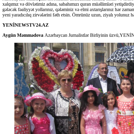
xalqımız və dövlətimiz adına, sabahımızı quran müəllimləri yetişdirdiyi
gələcək fəaliyyət yollarınız, qələminiz və elmi axtarışlarınız hər za
yeni yaradıcılıq zirvələrini fəth etsin. Ömrünüz uzun, ziyalı yolunuz
YENİNEWSTV24.AZ
Aygün Məmmədova
Azərbaycan Jurnalistlər Birliyinin üzvü,YENİ