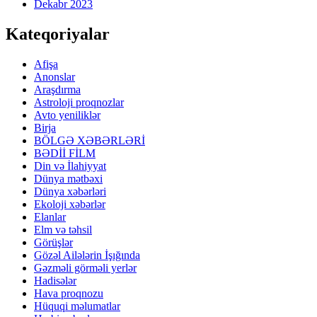
Dekabr 2023
Kateqoriyalar
Afişa
Anonslar
Araşdırma
Astroloji proqnozlar
Avto yeniliklər
Birja
BÖLGƏ XƏBƏRLƏRİ
BƏDİİ FİLM
Din və İlahiyyat
Dünya mətbəxi
Dünya xəbərləri
Ekoloji xəbərlər
Elanlar
Elm və təhsil
Görüşlər
Gözəl Ailələrin İşığında
Gəzməli görməli yerlər
Hadisələr
Hava proqnozu
Hüquqi məlumatlar