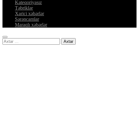
Kateqoriyasız
Təbriklər
Xarici xəbərlər
Sərəncamlar
Maraqlı xəbərlər
Axtarış: