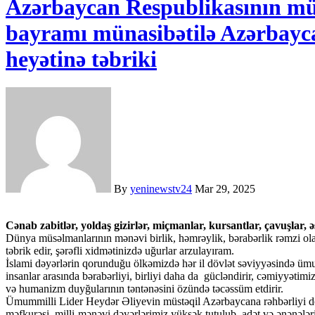
Azərbaycan Respublikasının mü
bayramı münasibətilə Azərbayc
heyətinə təbriki
By
yeninewstv24
Mar 29, 2025
Cənab zabitlər, yoldaş gizirlər, miçmanlar, kursantlar, çavuşlar, 
Dünya müsəlmanlarının mənəvi birlik, həmrəylik, bərabərlik rəmzi 
təbrik edir, şərəfli xidmətinizdə uğurlar arzulayıram.
İslami dəyərlərin qorunduğu ölkəmizdə hər il dövlət səviyyəsində 
insanlar arasında bərabərliyi, birliyi daha da gücləndirir, cəmiyyətim
və humanizm duyğularının təntənəsini özündə təcəssüm etdirir.
Ümummilli Lider Heydər Əliyevin müstəqil Azərbaycana rəhbərliyi dö
məfkurəsi, milli-mənəvi dəyərlərimiz yüksək tutulub, adət və ənənələr