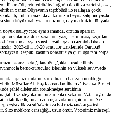
ti İlham Əliyevin yürütdüyü uğurlu daxili və xarici siyasət,
 Mehriban xanım Əliyevanın təşəbbüsü ilə reallaşan çoxlu
hkəmlənib, milli-mənəvi dəyərlərimizin beynəlxalq miqyasda
osesində böyük nailiyyətlər qazanıb, dəyərlərimizin dünyada
n böyük nailiyyətlər, eyni zamanda, orduda aparılan
i qulluqçuların xidmət şəraitinin yaxşılaşdırılması, keçirilən
 əks-hücum əməliyyatı şəxsi heyətin qələbə əzmini daha da
lmışdır. 2023-cü il 19-20 sentyabr tarixlərində Qarabağ
 Azərbaycan Respublikasının konstitusiya quruluşu tam bərpa
ağımızın əzəmətlə dalğalandığı işğaldan azad edilmiş
ayanmaqla bərpa-quruculuq işlərinin ən yüksək səviyyədə
hid olan qəhrəmanlarımızın xatirəsini hər zaman olduğu
edirik. Müzəffər Ali Baş Komandan İlham Əliyev və Birinci
də şəhid ailələrinin sosial-məişət şəraitinin
ır. Şəhid valideynlərini, onların ailə üzvlərini, Vətən uğrunda
ətilə təbrik edir, onlara ən xoş arzularımı çatdırıram. Arzu
, xoşbəxtlik və süfrələrimizə bol ruzi-bərəkət gətirsin.
dir, Sizə möhkəm cansağlığı, uzun ömür, Vətənimiz müstəqil