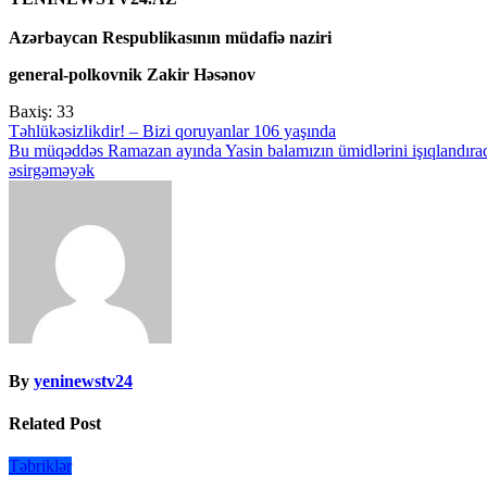
Azərbaycan Respublikasının müdafiə naziri
general-polkovnik Zakir Həsənov
Baxiş:
33
Yazı
Təhlükəsizlikdir! – Bizi qoruyanlar 106 yaşında
Bu müqəddəs Ramazan ayında Yasin balamızın ümidlərini işıqlandıraq
naviqasiyası
əsirgəməyək
By
yeninewstv24
Related Post
Təbriklər