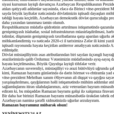
siyasi kursunun layiqli davamçısı Azərbaycan Respublikasının Preziden
atılan qətiyyətli addımlar sayəsində, eləcə də Birinci vitse-prezident
sayda böyük layihələr nəticəsində dövlətimizin iqtisadi dayaqları mö
təbliği həyata keçirilib, Azərbaycan demokratik dövlət quruculuğu pr
daha yaxından tanınması təmin olunub.
Respublikamızın müdafiə qüdrətinin artırılması istiqamətində qazanıla
genişmiqyaslı islahatlar, sosial infrastrukturun müasirləşdirilməsi, hərb
təlimlər, düşmənin genişmiqyaslı təxribatlarına qarşı aparılan uğurlu
möhkəmləndirmiş və nəticədə 2020-ci il tariximizə Zəfər ili kimi yazı
iqtisadi rayonunda həyata keçirilən antiterror əməliyyatı nəticəsində
edilmişdir.
Dövlət müstəqilliyinin əsas atributlarından biri sayılan üçrəngli bayr
ərazilərimizdə qalib Ordumuz Vətənimizin müdafiəsində ayıq-sayıq d
həyata keçirilməsinə, Böyük Qayıdışa layiqli töhfələr verir.
Azərbaycanın suverenliyi, müstəqilliyi və ərazi bütövlüyü uğrunda şə
kimi, Ramazan bayramı günlərində də dərin hörmət və ehtiramla yad 
vitse-prezident Mehriban xanım Əliyevanın ali diqqət və qayğısı sayəsin
yaxşılaşdırılması, qayğılarının həlli istiqamətində mühüm addımlar atıl
sağlamlıqlarını itirən silahdaşlarımızı, əziz veteranları bayram münasib
edirəm ki, bu müqəddəs Ramazan bayramı gəlişi ilə xalqımıza firavanlıq
Bir daha hər birinizi Ramazan bayramı münasibətilə ürəkdən təbrik e
Azərbaycan naminə şərəfli xidmətinizdə uğurlar arzulayıram.
Ramazan bayramınız mübarək olsun!
YENİNEWSTV24.AZ