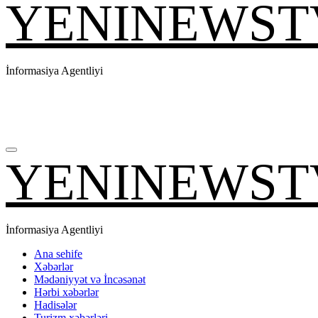
YENINEWST
İnformasiya Agentliyi
YENINEWST
İnformasiya Agentliyi
Ana sehife
Xəbərlər
Mədəniyyət və İncəsənət
Hərbi xəbərlər
Hadisələr
Turizm xəbərləri