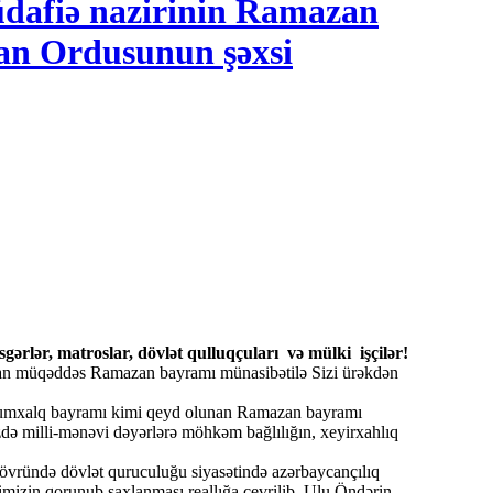
dafiə nazirinin Ramazan
an Ordusunun şəxsi
əsgərlər, matroslar, dövlət qulluqçuları və mülki işçilər!
olan müqəddəs Ramazan bayramı münasibətilə Sizi ürəkdən
ümumxalq bayramı kimi qeyd olunan Ramazan bayramı
izdə milli-mənəvi dəyərlərə möhkəm bağlılığın, xeyirxahlıq
vründə dövlət quruculuğu siyasətində azərbaycançılıq
imizin qorunub saxlanması reallığa çevrilib. Ulu Öndərin