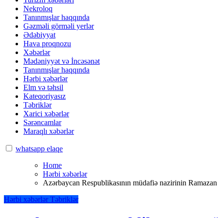
Nekroloq
Tanınmışlar haqqında
Gəzməli görməli yerlər
Ədəbiyyat
Hava proqnozu
Xəbərlər
Mədəniyyət və İncəsənət
Tanınmışlar haqqında
Hərbi xəbərlər
Elm və təhsil
Kateqoriyasız
Təbriklər
Xarici xəbərlər
Sərəncamlar
Maraqlı xəbərlər
whatsapp elaqe
Home
Hərbi xəbərlər
Azərbaycan Respublikasının müdafiə nazirinin Ramazan 
Hərbi xəbərlər
Təbriklər