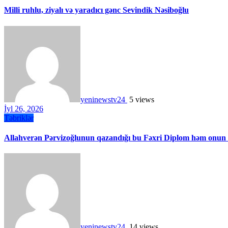
Milli ruhlu, ziyalı və yaradıcı gənc Sevindik Nəsiboğlu
yeninewstv24
5 views
İyl 26, 2026
Təbriklər
Allahverən Pərvizoğlunun qazandığı bu Fəxri Diplom həm onun in
yeninewstv24
14 views