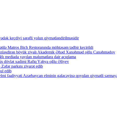
ək keçdiyi şərəfli yolun qiymətləndirilməsidir
tilə Matros Bich Restoranında möhtəşəm tədbir keçirildi
zənginləşdirən böyük ziyalı Akademik Əhəd Xanəhməd oğlu Canəhmədov
lı mediada yayılan məlumatlara dair açıqlama
iş dövlət xadimi Rafiq Yəhya oğlu Əliyev
Zəfər parkını ziyarət edib
ul edib
lmi fəaliyyəti Azərbaycan elminin gələcəyinə qoyulan qiymətli sərmayə