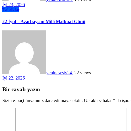
İyl 23, 2026
Təbriklər
22 İyul – Azərbaycan Milli Mətbuat Günü
yeninewstv24
22 views
İyl 22, 2026
Bir cavab yazın
Sizin e-poçt ünvanınız dərc edilməyəcəkdir.
Gərəkli sahələr
*
ilə işar