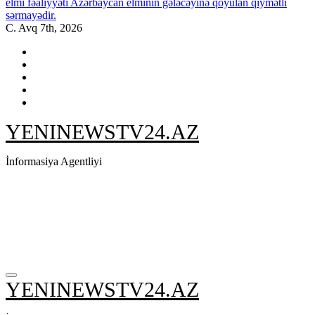
elmi fəaliyyəti Azərbaycan elminin gələcəyinə qoyulan qiymətli
sərmayədir.
C. Avq 7th, 2026
YENINEWSTV24.AZ
İnformasiya Agentliyi
YENINEWSTV24.AZ