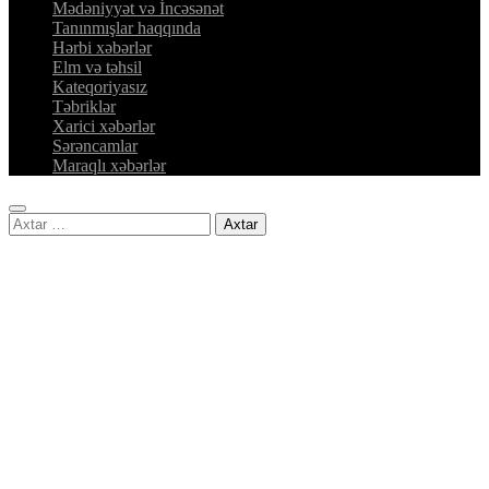
Mədəniyyət və İncəsənət
Tanınmışlar haqqında
Hərbi xəbərlər
Elm və təhsil
Kateqoriyasız
Təbriklər
Xarici xəbərlər
Sərəncamlar
Maraqlı xəbərlər
Axtarış: