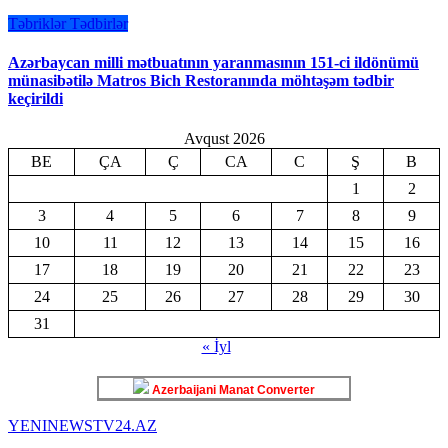
Təbriklər
Tədbirlər
Azərbaycan milli mətbuatının yaranmasının 151-ci ildönümü
münasibətilə Matros Bich Restoranında möhtəşəm tədbir
keçirildi
Avqust 2026
BE
ÇA
Ç
CA
C
Ş
B
1
2
3
4
5
6
7
8
9
10
11
12
13
14
15
16
17
18
19
20
21
22
23
24
25
26
27
28
29
30
31
« İyl
Azerbaijani Manat Converter
YENINEWSTV24.AZ