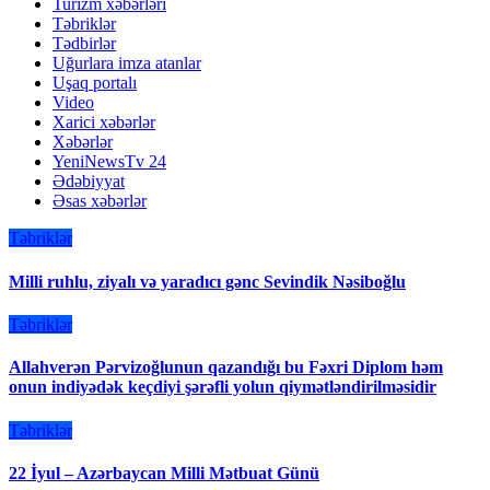
Turizm xəbərləri
Təbriklər
Tədbirlər
Uğurlara imza atanlar
Uşaq portalı
Video
Xarici xəbərlər
Xəbərlər
YeniNewsTv 24
Ədəbiyyat
Əsas xəbərlər
Təbriklər
Milli ruhlu, ziyalı və yaradıcı gənc Sevindik Nəsiboğlu
Təbriklər
Allahverən Pərvizoğlunun qazandığı bu Fəxri Diplom həm
onun indiyədək keçdiyi şərəfli yolun qiymətləndirilməsidir
Təbriklər
22 İyul – Azərbaycan Milli Mətbuat Günü