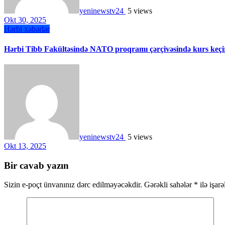
yeninewstv24
5 views
Okt 30, 2025
Hərbi xəbərlər
Hərbi Tibb Fakültəsində NATO proqramı çərçivəsində kurs keçir
yeninewstv24
5 views
Okt 13, 2025
Bir cavab yazın
Sizin e-poçt ünvanınız dərc edilməyəcəkdir.
Gərəkli sahələr
*
ilə işar