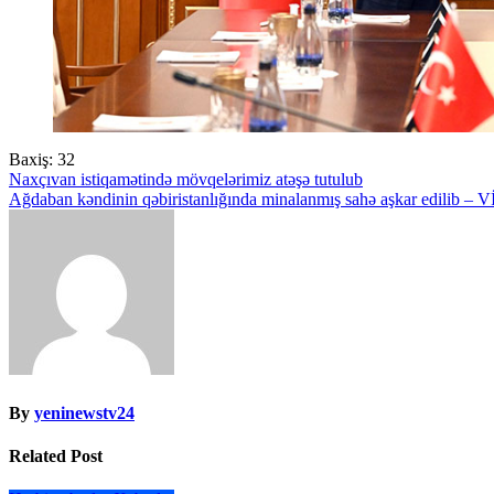
Baxiş:
32
Yazı
Naxçıvan istiqamətində mövqelərimiz atəşə tutulub
Ağdaban kəndinin qəbiristanlığında minalanmış sahə aşkar edilib –
naviqasiyası
By
yeninewstv24
Related Post