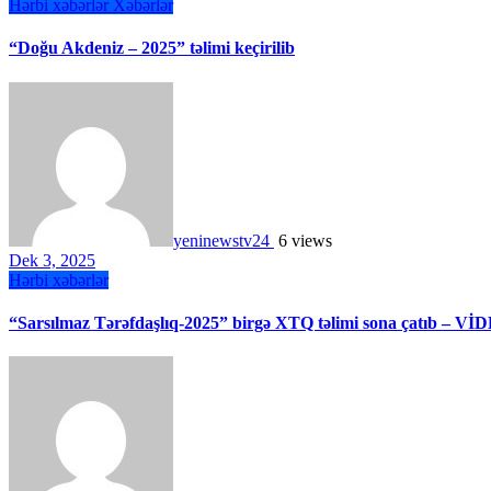
Hərbi xəbərlər
Xəbərlər
“Doğu Akdeniz – 2025” təlimi keçirilib
yeninewstv24
6 views
Dek 3, 2025
Hərbi xəbərlər
“Sarsılmaz Tərəfdaşlıq-2025” birgə XTQ təlimi sona çatıb – Vİ