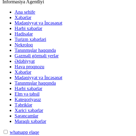
İnformasiya Agentliyi
Ana sehife
Xəbərlər
Mədəniyyət və İncəsənət
Hərbi xəbərlər
Hadisələr
Turizm xəbərləri
Nekroloq
Tanınmışlar haqqında
Gəzməli görməli yerlər
Ədəbiyyat
Hava proqnozu
Xəbərlər
Mədəniyyət və İncəsənət
Tanınmışlar haqqında
Hərbi xəbərlər
Elm və təhsil
Kateqoriyasız
Təbriklər
Xarici xəbərlər
Sərəncamlar
Maraqlı xəbərlər
whatsapp elaqe