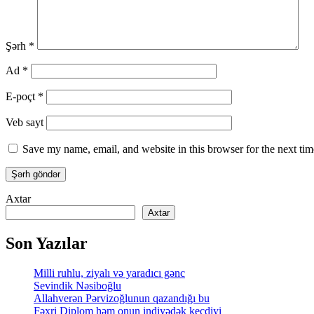
Şərh
*
Ad
*
E-poçt
*
Veb sayt
Save my name, email, and website in this browser for the next ti
Axtar
Axtar
Son Yazılar
Milli ruhlu, ziyalı və yaradıcı gənc
Sevindik Nəsiboğlu
Allahverən Pərvizoğlunun qazandığı bu
Fəxri Diplom həm onun indiyədək keçdiyi