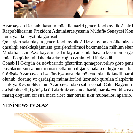
Azərbaycan Respublikasının müdafiə naziri general-polkovnik Zakir Həsənov ölkəmizdə rəsmi səfərdə olan Türkiyə
Respublikasının Prezident Administrasiyasının Müdafiə Sənayesi Kom
nümayəndə heyəti ilə görüşüb.
Qonaqları salamlayan general-polkovnik Z.Həsənov onları ölkəmizdə
qarşılıqlı əməkdaşlığımızın genişləndirilməsi baxımından mühüm əhəm
Müdafiə naziri Azərbaycan ilə Türkiyə arasında həyata keçirilən birgə i
müdafiə qüdrətini daha da artıracağına əminliyini ifadə edib.
Cənab H.Görgün öz növbəsində göstərilən qonaqpərvərliyə görə gener
başçılarımızın səmimi münasibətlərinin digər sahələrə olduğu kimi, hə
Görüşdə Azərbaycan ilə Türkiyə arasında mövcud olan ikitərəfli hərb
olunub, dostluq və qardaşlıq münasibətləri üzərində qurulan əlaqələrin 
Türkiyə Respublikasının Azərbaycandakı səfiri cənab Cahit Bağcının və
də iştirak etdiyi görüşdə ölkələrimiz arasında hərbi, hərbi-texniki əməkd
maraq doğuran bir sıra məsələlərə dair ətraflı fikir mübadiləsi aparılıb.
YENİNEWSTV24.AZ