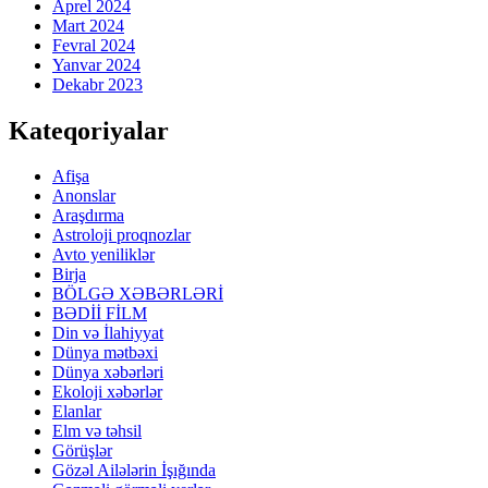
Aprel 2024
Mart 2024
Fevral 2024
Yanvar 2024
Dekabr 2023
Kateqoriyalar
Afişa
Anonslar
Araşdırma
Astroloji proqnozlar
Avto yeniliklər
Birja
BÖLGƏ XƏBƏRLƏRİ
BƏDİİ FİLM
Din və İlahiyyat
Dünya mətbəxi
Dünya xəbərləri
Ekoloji xəbərlər
Elanlar
Elm və təhsil
Görüşlər
Gözəl Ailələrin İşığında