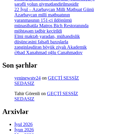
şərəfli yolun qiymətləndirilməsidir
22 İyul – Azərbaycan Milli Mətbuat Günü
Azərbaycan milli mətbuatının
yaranmasının 151-ci ildönümü
münasibətilə Matros Bich Restoranında
möhtəşəm tədbir keçirildi
Elmi məktəb yaradan, mühəndislik
düşüncəsini fəlsəfi baxışlarla
zənginləşdirən böyük ziyalı Akademik
Əhəd Xanəhməd oğlu Canəhmədov
Son şərhlər
yeninewstv24
on
GEÇTİ SESSİZ
SEDASIZ
Tahir Görenli
on
GEÇTİ SESSİZ
SEDASIZ
Arxivlər
İyul 2026
İyun 2026