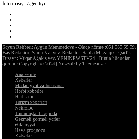
İnformasiya Agentliyi
Saytın Rəhbəri: Aygün Məmmədova - Əlaqə nömrə :051 565 55 59.
Baş Redaktor: Samir Vəliyev. Redaktor: Sahilə Mirzə qızı. Qarfik
Dizayn: Vüqar Ağakişiyev. YENİNEWSTV24 - Bütün hüquqlar
qorunur.Copyright © 2024
|
Newsair
by
Themeansar
.
Ana sehife
Xəbərlər
Mədəniyyət və İncəsənət
Hərbi xəbərlər
Hadisələr
Turizm xəbərləri
Nekroloq
Tanınmışlar haqqında
Gəzməli görməli yerlər
Ədəbiyyat
Hava proqnozu
Xəbərlər