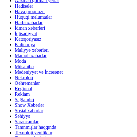
Gəzməli görməli yerlər
Hadisələr
Hava proqnozu
Hüquqi məlumatlar
Hərbi xəbərlər
İdman xəbərləri
İqtisadiyyat
Kateqoriyasız
Kulinariya
Maliyyə xəbərləri
Maraqlı xəbərlər
Moda
Müsahibə
Mədəniyyət və İncəsənət
Nekroloq
Qəhrəmanlar
Regional
Reklam
Sağlamlıq
Show Xəbərlər
Sosial xəbərlər
Səhiyyə
Sərəncamlar
Tanınmışlar haqqında
Texnoloji yeniliklər