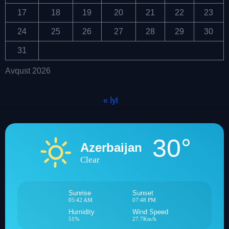
17
18
19
20
21
22
23
24
25
26
27
28
29
30
31
Avqust 2026
« İyl
30°
Azerbaijan
Clear
Sunrise
Sunset
05:42 AM
07:48 PM
Humidity
Wind Speed
51%
27.7Km/h