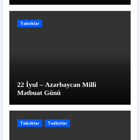
yolun qiymətləndirilməsidir
Təbriklər
22 İyul – Azərbaycan Milli
Mətbuat Günü
Təbriklər
Tədbirlər