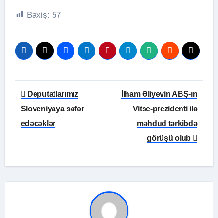
Baxiş:
57
Yazı
Deputatlarımız
İlham Əliyevin ABŞ-ın
naviqasiyası
Sloveniyaya səfər
Vitse-prezidenti ilə
edəcəklər
məhdud tərkibdə
görüşü olub