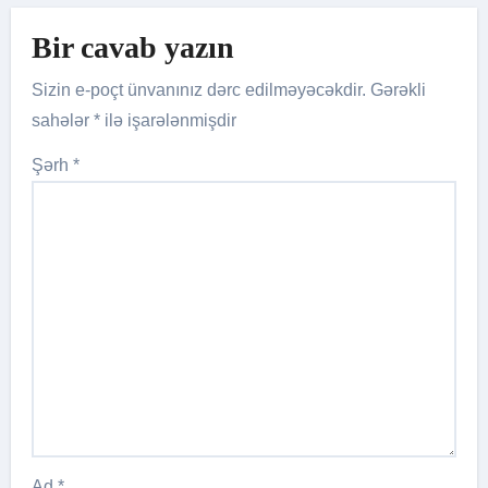
Bir cavab yazın
Sizin e-poçt ünvanınız dərc edilməyəcəkdir.
Gərəkli
sahələr
*
ilə işarələnmişdir
Şərh
*
Ad
*