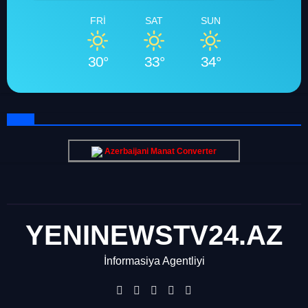
FRI
SAT
SUN
30°
33°
34°
Azerbaijani Manat Converter
YENINEWSTV24.AZ
İnformasiya Agentliyi