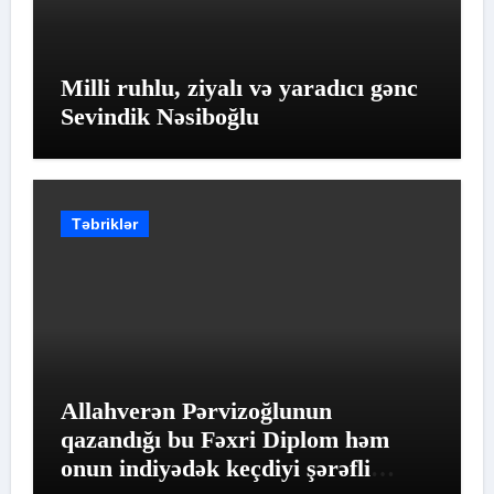
Milli ruhlu, ziyalı və yaradıcı gənc
Sevindik Nəsiboğlu
Təbriklər
Allahverən Pərvizoğlunun
qazandığı bu Fəxri Diplom həm
onun indiyədək keçdiyi şərəfli