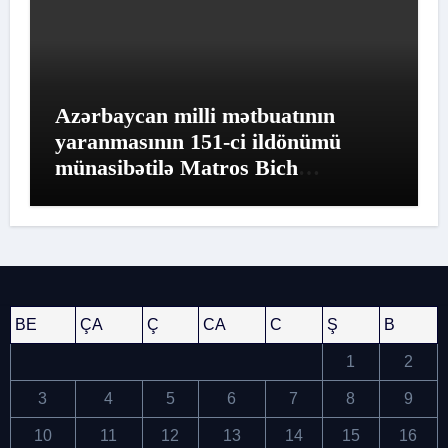
Azərbaycan milli mətbuatının
yaranmasının 151-ci ildönümü
münasibətilə Matros Bich
Restoranında möhtəşəm tədbir
keçirildi
BE
ÇA
Ç
CA
C
Ş
B
1
2
3
4
5
6
7
8
9
10
11
12
13
14
15
16