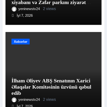
xiyabanı və Zəfər parkını ziyarət
edib
yeninewstv24
2 views
İyl 7, 2026
Xəbərlər
İlham Əliyev ABŞ Senatının Xarici
Əlaqələr Komitəsinin üzvünü qəbul
edib
yeninewstv24
2 views
İyl 7, 2026