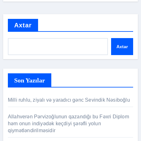
Axtar
Axtar
Son Yazılar
Milli ruhlu, ziyalı və yaradıcı gənc Sevindik Nəsiboğlu
Allahverən Pərvizoğlunun qazandığı bu Fəxri Diplom
həm onun indiyədək keçdiyi şərəfli yolun
qiymətləndirilməsidir