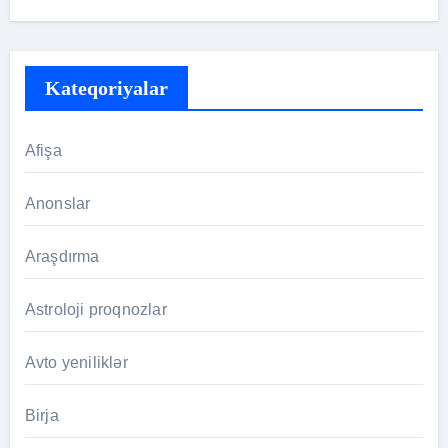
Kateqoriyalar
Afişa
Anonslar
Araşdırma
Astroloji proqnozlar
Avto yeniliklər
Birja