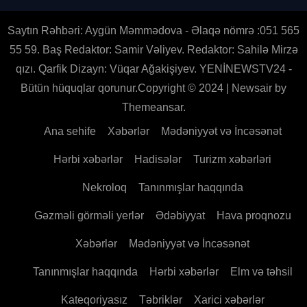
Saytın Rəhbəri: Aygün Məmmədova - Əlaqə nömrə :051 565
55 59. Baş Redaktor: Samir Vəliyev. Redaktor: Sahilə Mirzə
qızı. Qarfik Dizayn: Vüqar Ağakişiyev. YENİNEWSTV24 -
Bütün hüquqlar qorunur.Copyright © 2024
|
Newsair
by
Themeansar
.
Ana sehife
Xəbərlər
Mədəniyyət və İncəsənət
Hərbi xəbərlər
Hadisələr
Turizm xəbərləri
Nekroloq
Tanınmışlar haqqında
Gəzməli görməli yerlər
Ədəbiyyat
Hava proqnozu
Xəbərlər
Mədəniyyət və İncəsənət
Tanınmışlar haqqında
Hərbi xəbərlər
Elm və təhsil
Kateqoriyasız
Təbriklər
Xarici xəbərlər