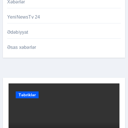
Xəbərlər
YeniNewsTv 24
Ədəbiyyat
Əsas xəbərlər
Təbriklər