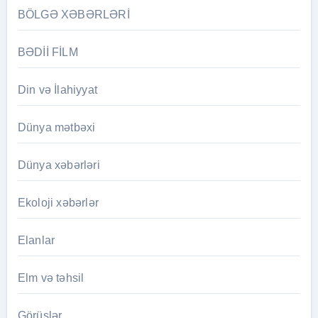
BÖLGƏ XƏBƏRLƏRİ
BƏDİİ FİLM
Din və İlahiyyat
Dünya mətbəxi
Dünya xəbərləri
Ekoloji xəbərlər
Elanlar
Elm və təhsil
Görüşlər