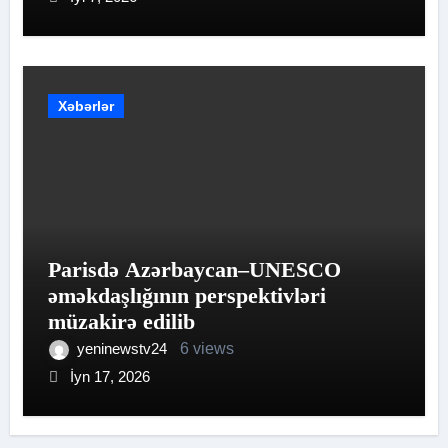
Xəbərlər
Parisdə Azərbaycan–UNESCO
əməkdaşlığının perspektivləri
müzakirə edilib
yeninewstv24
6 views
İyn 17, 2026