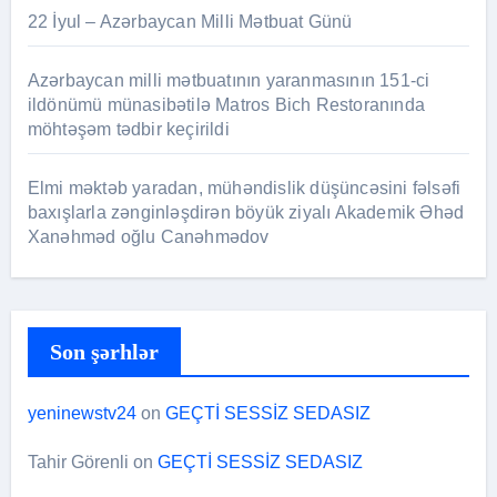
22 İyul – Azərbaycan Milli Mətbuat Günü
Azərbaycan milli mətbuatının yaranmasının 151-ci
ildönümü münasibətilə Matros Bich Restoranında
möhtəşəm tədbir keçirildi
Elmi məktəb yaradan, mühəndislik düşüncəsini fəlsəfi
baxışlarla zənginləşdirən böyük ziyalı Akademik Əhəd
Xanəhməd oğlu Canəhmədov
Son şərhlər
yeninewstv24
on
GEÇTİ SESSİZ SEDASIZ
Tahir Görenli
on
GEÇTİ SESSİZ SEDASIZ