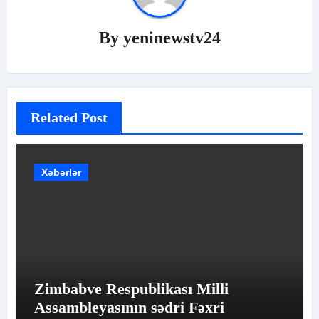
By
yeninewstv24
Related Post
Xəbərlər
Zimbabve Respublikası Milli
Assambleyasının sədri Fəxri