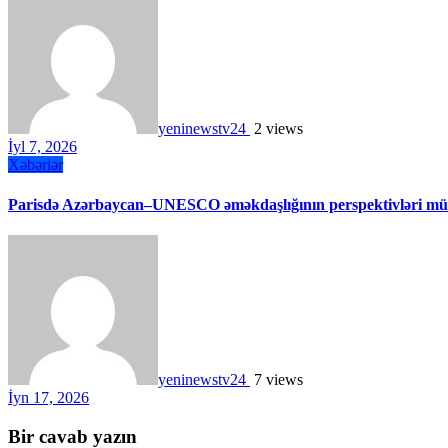
yeninewstv24
2 views
İyl 7, 2026
Xəbərlər
Parisdə Azərbaycan–UNESCO əməkdaşlığının perspektivləri müz
yeninewstv24
7 views
İyn 17, 2026
Bir cavab yazın