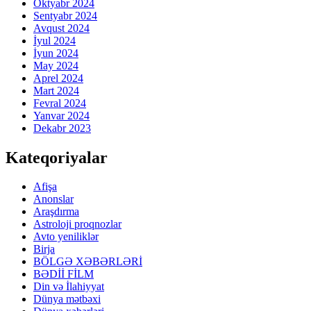
Oktyabr 2024
Sentyabr 2024
Avqust 2024
İyul 2024
İyun 2024
May 2024
Aprel 2024
Mart 2024
Fevral 2024
Yanvar 2024
Dekabr 2023
Kateqoriyalar
Afişa
Anonslar
Araşdırma
Astroloji proqnozlar
Avto yeniliklər
Birja
BÖLGƏ XƏBƏRLƏRİ
BƏDİİ FİLM
Din və İlahiyyat
Dünya mətbəxi