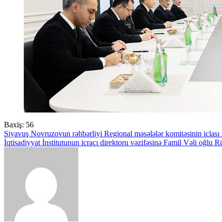
Baxiş:
56
Yazı
Siyavuş Novruzovun rəhbərliyi Regional məsələlər komitəsinin iclası k
İqtisadiyyat İnstitutunun icraçı direktoru vəzifəsinə Famil Vəli oğlu 
naviqasiyası