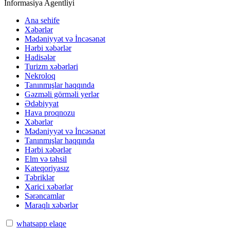
İnformasiya Agentliyi
Ana sehife
Xəbərlər
Mədəniyyət və İncəsənət
Hərbi xəbərlər
Hadisələr
Turizm xəbərləri
Nekroloq
Tanınmışlar haqqında
Gəzməli görməli yerlər
Ədəbiyyat
Hava proqnozu
Xəbərlər
Mədəniyyət və İncəsənət
Tanınmışlar haqqında
Hərbi xəbərlər
Elm və təhsil
Kateqoriyasız
Təbriklər
Xarici xəbərlər
Sərəncamlar
Maraqlı xəbərlər
whatsapp elaqe