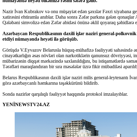
nümayəndə heyəti ölkəmizə rəsmi səfərə gəlib.
Nazir İvan Kubrakov və onu müşayiət edən şəxslər Fəxri xiyabana ge
xatirəsini ehtiramla anıblar. Daha sonra Zəfər parkına gələn qonaql
Qələbəni simvolizə edən Zəfər abidəsi önünə əklil qoyaraq şəhidlərə eht
Azərbaycan Respublikasının daxili işlər naziri general-polkovni
etdiyi nümayəndə heyəti ilə görüşüb.
Görüşdə V.Eyvazov Belarusla hüquq-mühafizə fəaliyyəti sahəsində əm
cinayətkarlığın əsas növləri olan narkotiklərin qanunsuz dövriyyəsi, i
mübarizənin diqqət mərkəzində saxlanıldığını, bu istiqamətlərdə səmə
Tərəfləri maraqlandıran bir sıra məsələlər üzrə fikir mübadiləsi aparılıb
Belarus Respublikasının daxili işlər naziri milis general-leytenantı 
görə azərbaycanlı həmkarına təşəkkürünü bildirib.
Sonda nazirlər qarşılıqlı fəaliyyət haqqında protokol imzalayıblar.
YENİNEWSTV24.AZ