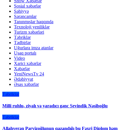
Show Xəbərlər
Sosial xəbərlər
Səhiyyə
Sərəncamlar
Tanınmışlar haqqında
Texnoloji yeniliklər
Turizm xəbərləri
Təbriklər
Tədbirlər
Uğurlara imza atanlar
Uşaq portalı
Video
Xarici xəbərlər
Xəbərlər
YeniNewsTv 24
Ədəbiyyat
Əsas xəbərlər
Təbriklər
Milli ruhlu, ziyalı və yaradıcı gənc Sevindik Nəsiboğlu
Təbriklər
Allahverən Pərvizoğlunun qazandığı bu Fəxri Diplom həm