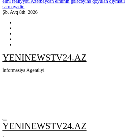
elmi fəaliyyəti Azərbaycan elminin gələcəyinə qoyulan qiymətli
sərmayədir.
Şb. Avq 8th, 2026
YENINEWSTV24.AZ
İnformasiya Agentliyi
YENINEWSTV24.AZ