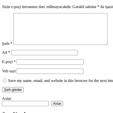
Sizin e-poçt ünvanınız dərc edilməyəcəkdir.
Gərəkli sahələr
*
ilə işar
Şərh
*
Ad
*
E-poçt
*
Veb sayt
Save my name, email, and website in this browser for the next ti
Axtar
Axtar