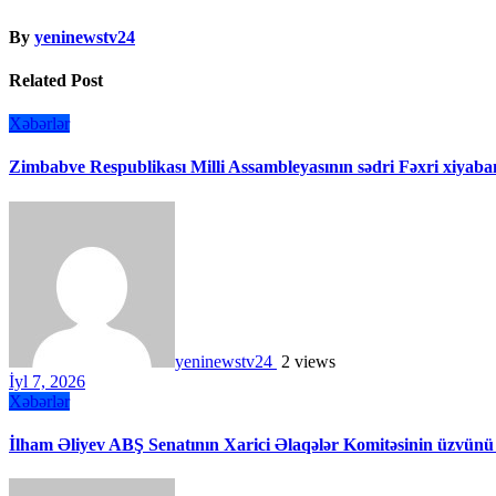
By
yeninewstv24
Related Post
Xəbərlər
Zimbabve Respublikası Milli Assambleyasının sədri Fəxri xiyaban
yeninewstv24
2 views
İyl 7, 2026
Xəbərlər
İlham Əliyev ABŞ Senatının Xarici Əlaqələr Komitəsinin üzvünü