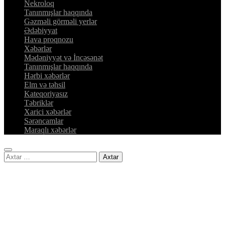
Nekroloq
Tanınmışlar haqqında
Gəzməli görməli yerlər
Ədəbiyyat
Hava proqnozu
Xəbərlər
Mədəniyyət və İncəsənət
Tanınmışlar haqqında
Hərbi xəbərlər
Elm və təhsil
Kateqoriyasız
Təbriklər
Xarici xəbərlər
Sərəncamlar
Maraqlı xəbərlər
Axtarış: