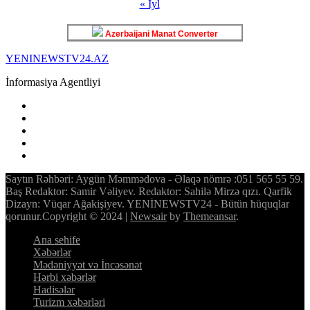
« İyl
Azerbaijani Manat Converter
YENINEWSTV24.AZ
İnformasiya Agentliyi
Saytın Rəhbəri: Aygün Məmmədova - Əlaqə nömrə :051 565 55 59.
Baş Redaktor: Samir Vəliyev. Redaktor: Sahilə Mirzə qızı. Qarfik
Dizayn: Vüqar Ağakişiyev. YENİNEWSTV24 - Bütün hüquqlar
qorunur.Copyright © 2024
|
Newsair
by
Themeansar
.
Ana sehife
Xəbərlər
Mədəniyyət və İncəsənət
Hərbi xəbərlər
Hadisələr
Turizm xəbərləri