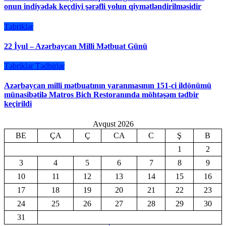
onun indiyədək keçdiyi şərəfli yolun qiymətləndirilməsidir
Təbriklər
22 İyul – Azərbaycan Milli Mətbuat Günü
Təbriklər
Tədbirlər
Azərbaycan milli mətbuatının yaranmasının 151-ci ildönümü
münasibətilə Matros Bich Restoranında möhtəşəm tədbir
keçirildi
Avqust 2026
BE
ÇA
Ç
CA
C
Ş
B
1
2
3
4
5
6
7
8
9
10
11
12
13
14
15
16
17
18
19
20
21
22
23
24
25
26
27
28
29
30
31