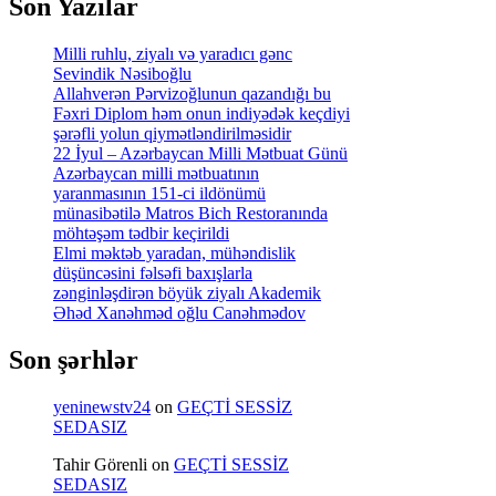
Son Yazılar
Milli ruhlu, ziyalı və yaradıcı gənc
Sevindik Nəsiboğlu
Allahverən Pərvizoğlunun qazandığı bu
Fəxri Diplom həm onun indiyədək keçdiyi
şərəfli yolun qiymətləndirilməsidir
22 İyul – Azərbaycan Milli Mətbuat Günü
Azərbaycan milli mətbuatının
yaranmasının 151-ci ildönümü
münasibətilə Matros Bich Restoranında
möhtəşəm tədbir keçirildi
Elmi məktəb yaradan, mühəndislik
düşüncəsini fəlsəfi baxışlarla
zənginləşdirən böyük ziyalı Akademik
Əhəd Xanəhməd oğlu Canəhmədov
Son şərhlər
yeninewstv24
on
GEÇTİ SESSİZ
SEDASIZ
Tahir Görenli
on
GEÇTİ SESSİZ
SEDASIZ