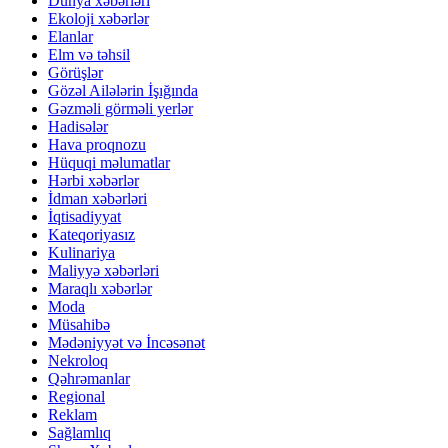
Dünya xəbərləri
Ekoloji xəbərlər
Elanlar
Elm və təhsil
Görüşlər
Gözəl Ailələrin İşığında
Gəzməli görməli yerlər
Hadisələr
Hava proqnozu
Hüquqi məlumatlar
Hərbi xəbərlər
İdman xəbərləri
İqtisadiyyat
Kateqoriyasız
Kulinariya
Maliyyə xəbərləri
Maraqlı xəbərlər
Moda
Müsahibə
Mədəniyyət və İncəsənət
Nekroloq
Qəhrəmanlar
Regional
Reklam
Sağlamlıq