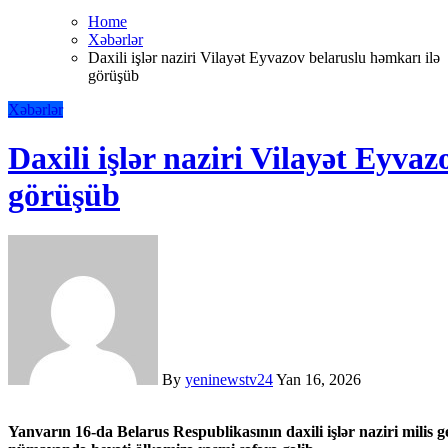
Home
Xəbərlər
Daxili işlər naziri Vilayət Eyvazov belaruslu həmkarı ilə
görüşüb
Xəbərlər
Daxili işlər naziri Vilayət Eyva
görüşüb
By
yeninewstv24
Yan 16, 2026
Yanvarın 16-da Belarus Respublikasının daxili işlər naziri milis general-leytenantı İvan Kubrakovun başçılıq etdiyi