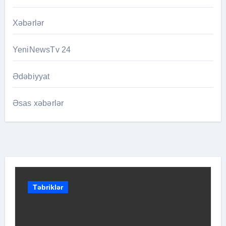
Xəbərlər
YeniNewsTv 24
Ədəbiyyat
Əsas xəbərlər
Təbriklər