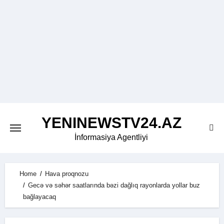
Skip
to
content
YENINEWSTV24.AZ
İnformasiya Agentliyi
Home
Hava proqnozu
Gecə və səhər saatlarında bəzi dağlıq rayonlarda yollar buz
bağlayacaq