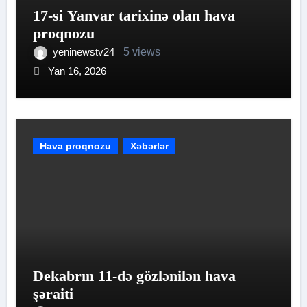
17-si Yanvar tarixinə olan hava
proqnozu
yeninewstv24
5 views
Yan 16, 2026
Hava proqnozu
Xəbərlər
Dekabrın 11-də gözlənilən hava
şəraiti