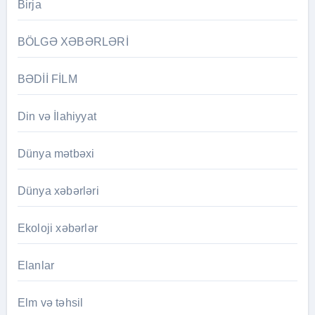
Birja
BÖLGƏ XƏBƏRLƏRİ
BƏDİİ FİLM
Din və İlahiyyat
Dünya mətbəxi
Dünya xəbərləri
Ekoloji xəbərlər
Elanlar
Elm və təhsil