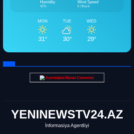
Humidity
Wind Speed
45%
6.1Km/h
MON
TUE
WED
31°
30°
29°
Azerbaijani Manat Converter
YENINEWSTV24.AZ
İnformasiya Agentliyi