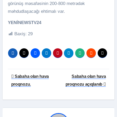
görünüş məsafəsinin 200-800 metrədək
məhdudlaşacağı ehtimalı var.
YENİNEWSTV24
Baxiş:
29
Yazı
Sabaha olan hava
Sabaha olan hava
naviqasiyası
proqnozu.
proqnozu açıqlanıb