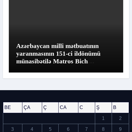
Azərbaycan milli mətbuatının
yaranmasının 151-ci ildönümü
münasibətilə Matros Bich
Restoranında möhtəşəm tədbir
keçirildi
BE
ÇA
Ç
CA
C
Ş
B
1
2
3
4
5
6
7
8
9