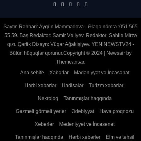
Saytın Rəhbəri: Aygün Məmmədova - Əlaqə nömrə :051 565
55 59. Baş Redaktor: Samir Vəliyev. Redaktor: Sahilə Mirzə
qızı. Qarfik Dizayn: Vüqar Ağakişiyev. YENİNEWSTV24 -
Bütün hüquqlar qorunur.Copyright © 2024
|
Newsair
by
Themeansar
.
Ana sehife
Xəbərlər
Mədəniyyət və İncəsənət
Hərbi xəbərlər
Hadisələr
Turizm xəbərləri
Nekroloq
Tanınmışlar haqqında
Gəzməli görməli yerlər
Ədəbiyyat
Hava proqnozu
Xəbərlər
Mədəniyyət və İncəsənət
Tanınmışlar haqqında
Hərbi xəbərlər
Elm və təhsil