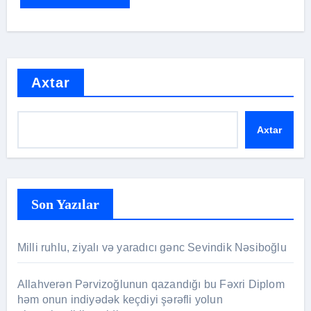
Axtar
Axtar
Son Yazılar
Milli ruhlu, ziyalı və yaradıcı gənc Sevindik Nəsiboğlu
Allahverən Pərvizoğlunun qazandığı bu Fəxri Diplom
həm onun indiyədək keçdiyi şərəfli yolun