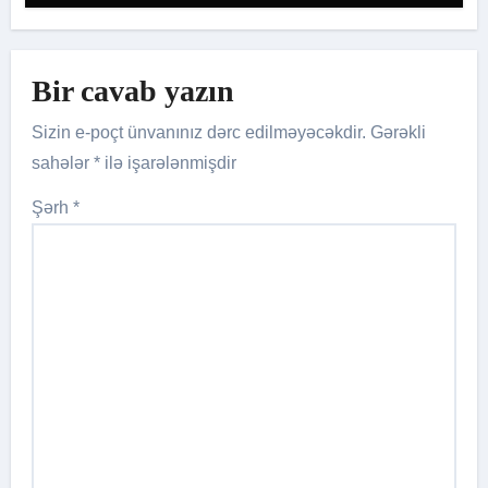
Bir cavab yazın
Sizin e-poçt ünvanınız dərc edilməyəcəkdir.
Gərəkli
sahələr
*
ilə işarələnmişdir
Şərh
*