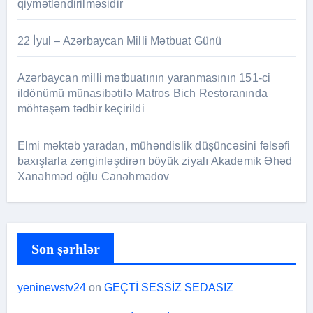
qiymətləndirilməsidir
22 İyul – Azərbaycan Milli Mətbuat Günü
Azərbaycan milli mətbuatının yaranmasının 151-ci
ildönümü münasibətilə Matros Bich Restoranında
möhtəşəm tədbir keçirildi
Elmi məktəb yaradan, mühəndislik düşüncəsini fəlsəfi
baxışlarla zənginləşdirən böyük ziyalı Akademik Əhəd
Xanəhməd oğlu Canəhmədov
Son şərhlər
yeninewstv24
on
GEÇTİ SESSİZ SEDASIZ