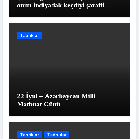
onun indiyədək keçdiyi şərəfli
yolun qiymətləndirilməsidir
Təbriklər
22 İyul – Azərbaycan Milli
Mətbuat Günü
Təbriklər
Tədbirlər