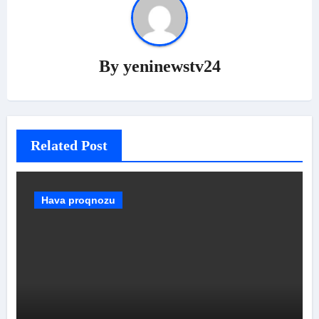
By
yeninewstv24
Related Post
Hava proqnozu