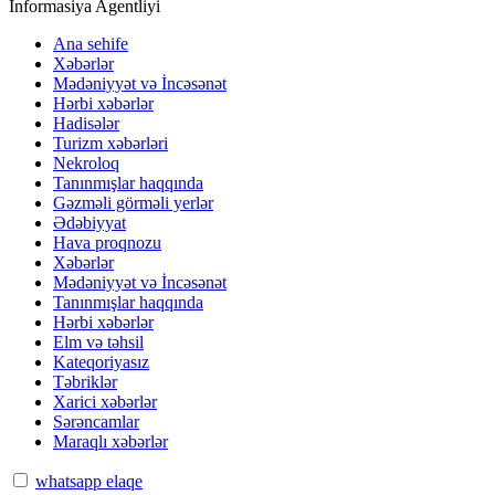
İnformasiya Agentliyi
Ana sehife
Xəbərlər
Mədəniyyət və İncəsənət
Hərbi xəbərlər
Hadisələr
Turizm xəbərləri
Nekroloq
Tanınmışlar haqqında
Gəzməli görməli yerlər
Ədəbiyyat
Hava proqnozu
Xəbərlər
Mədəniyyət və İncəsənət
Tanınmışlar haqqında
Hərbi xəbərlər
Elm və təhsil
Kateqoriyasız
Təbriklər
Xarici xəbərlər
Sərəncamlar
Maraqlı xəbərlər
whatsapp elaqe