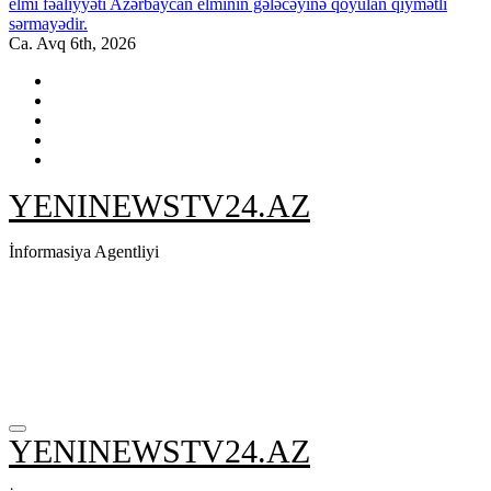
elmi fəaliyyəti Azərbaycan elminin gələcəyinə qoyulan qiymətli
sərmayədir.
Ca. Avq 6th, 2026
YENINEWSTV24.AZ
İnformasiya Agentliyi
YENINEWSTV24.AZ