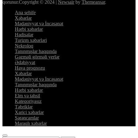
qorunur.Copyright © 2024
|
Newsair
by
Themeansar
.
Ana sehife
Xəbərlər
Mədəniyyət və İncəsənət
Hərbi xəbərlər
Hadisələr
Turizm xəbərləri
Nekroloq
Tanınmışlar haqqında
Gəzməli görməli yerlər
Ədəbiyyat
Hava proqnozu
Xəbərlər
Mədəniyyət və İncəsənət
Tanınmışlar haqqında
Hərbi xəbərlər
Elm və təhsil
Kateqoriyasız
Təbriklər
Xarici xəbərlər
Sərəncamlar
Maraqlı xəbərlər