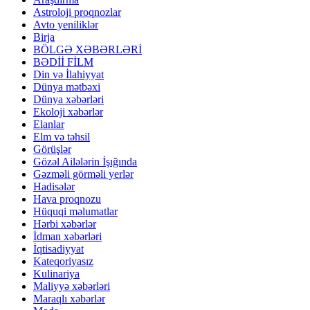
Astroloji proqnozlar
Avto yeniliklər
Birja
BÖLGƏ XƏBƏRLƏRİ
BƏDİİ FİLM
Din və İlahiyyat
Dünya mətbəxi
Dünya xəbərləri
Ekoloji xəbərlər
Elanlar
Elm və təhsil
Görüşlər
Gözəl Ailələrin İşığında
Gəzməli görməli yerlər
Hadisələr
Hava proqnozu
Hüquqi məlumatlar
Hərbi xəbərlər
İdman xəbərləri
İqtisadiyyat
Kateqoriyasız
Kulinariya
Maliyyə xəbərləri
Maraqlı xəbərlər