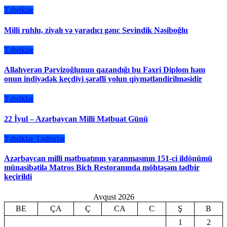
Təbriklər
Milli ruhlu, ziyalı və yaradıcı gənc Sevindik Nəsiboğlu
Təbriklər
Allahverən Pərvizoğlunun qazandığı bu Fəxri Diplom həm
onun indiyədək keçdiyi şərəfli yolun qiymətləndirilməsidir
Təbriklər
22 İyul – Azərbaycan Milli Mətbuat Günü
Təbriklər
Tədbirlər
Azərbaycan milli mətbuatının yaranmasının 151-ci ildönümü
münasibətilə Matros Bich Restoranında möhtəşəm tədbir
keçirildi
Avqust 2026
BE
ÇA
Ç
CA
C
Ş
B
1
2