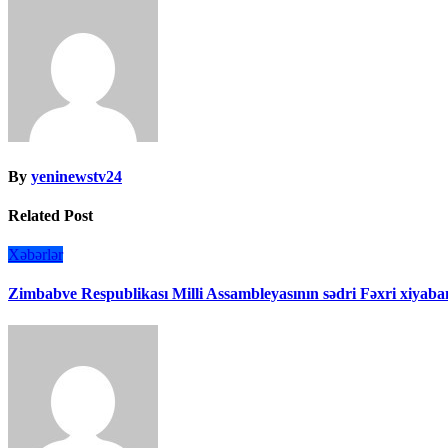
By
yeninewstv24
Related Post
Xəbərlər
Zimbabve Respublikası Milli Assambleyasının sədri Fəxri xiyaban