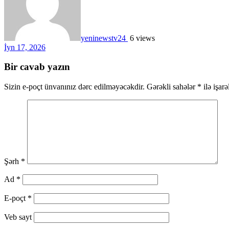
yeninewstv24
6 views
İyn 17, 2026
Bir cavab yazın
Sizin e-poçt ünvanınız dərc edilməyəcəkdir.
Gərəkli sahələr
*
ilə işar
Şərh
*
Ad
*
E-poçt
*
Veb sayt