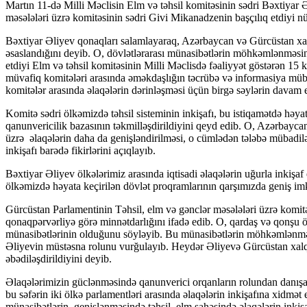
Martın 11-də Milli Məclisin Elm və təhsil komitəsinin sədri Bəxtiyar
məsələləri üzrə komitəsinin sədri Givi Mikanadzenin başçılıq etdiyi 
Bəxtiyar Əliyev qonaqları salamlayaraq, Azərbaycan və Gürcüstan xalql
əsaslandığını deyib. O, dövlətlərarası münasibətlərin möhkəmlənməsin
etdiyi Elm və təhsil komitəsinin Milli Məclisdə fəaliyyət göstərən 15
müvafiq komitələri arasında əməkdaşlığın təcrübə və informasiya müb
komitələr arasında əlaqələrin dərinləşməsi üçün birgə səylərin davam 
Komitə sədri ölkəmizdə təhsil sisteminin inkişafı, bu istiqamətdə həyat
qanunvericilik bazasının təkmilləşdirildiyini qeyd edib. O, Azərbaycan
üzrə əlaqələrin daha da genişləndirilməsi, o cümlədən tələbə mübadiləs
inkişafı barədə fikirlərini açıqlayıb.
Bəxtiyar Əliyev ölkələrimiz arasında iqtisadi əlaqələrin uğurla inkişaf 
ölkəmizdə həyata keçirilən dövlət proqramlarının qarşımızda geniş imka
Gürcüstan Parlamentinin Təhsil, elm və gənclər məsələləri üzrə komi
qonaqpərvərliyə görə minnətdarlığını ifadə edib. O, qardaş və qonşu ö
münasibətlərinin olduğunu söyləyib. Bu münasibətlərin möhkəmlənm
Əliyevin müstəsna rolunu vurğulayıb. Heydər Əliyevə Gürcüstan xalq
əbədiləşdirildiyini deyib.
Əlaqələrimizin güclənməsində qanunverici orqanların rolundan danışan 
bu səfərin iki ölkə parlamentləri arasında əlaqələrin inkişafına xidmət
münasibətlərin genişlənməsində təhsil, elm sahəsində əlaqələrin inki