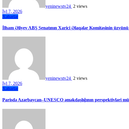
yeninewstv24
2 views
İyl 7, 2026
Xəbərlər
İlham Əliyev ABŞ Senatının Xarici Əlaqələr Komitəsinin üzvünü
yeninewstv24
2 views
İyl 7, 2026
Xəbərlər
Parisdə Azərbaycan–UNESCO əməkdaşlığının perspektivləri müz