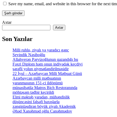
Save my name, email, and website in this browser for the next ti
Axtar
Axtar
Son Yazılar
Milli ruhlu, ziyalı və yaradıcı gənc
Sevindik Nəsiboğlu
Allahverən Pərvizoğlunun qazandığı bu
Fəxri Diplom həm onun indiyədək keçdiyi
şərəfli yolun qiymətləndirilməsidir
22 İyul – Azərbaycan Milli Mətbuat Günü
Azərbaycan milli mətbuatının
yaranmasının 151-ci ildönümü
münasibətilə Matros Bich Restoranında
möhtəşəm tədbir keçirildi
Elmi məktəb yaradan, mühəndislik
düşüncəsini fəlsəfi baxışlarla
zənginləşdirən böyük ziyalı Akademik
Əhəd Xanəhməd oğlu Canəhmədov