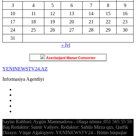
3
4
5
6
7
8
9
10
11
12
13
14
15
16
17
18
19
20
21
22
23
24
25
26
27
28
29
30
31
« İyl
Azerbaijani Manat Converter
YENINEWSTV24.AZ
İnformasiya Agentliyi
Saytın Rəhbəri: Aygün Məmmədova - Əlaqə nömrə :051 565 55 59.
Baş Redaktor: Samir Vəliyev. Redaktor: Sahilə Mirzə qızı. Qarfik
Dizayn: Vüqar Ağakişiyev. YENİNEWSTV24 - Bütün hüquqlar