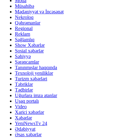
Moda
Müsahibə
Mədəniyyət və İncəsənət
Nekroloq
Qəhrəmanlar
Regional
Reklam
Sağlamlıq
Show Xəbərlər
Sosial xəbərlər
Səhiyyə
Sərəncamlar
Tanınmışlar haqqında
Texnoloji yeniliklər
Turizm xəbərləri
Təbriklər
Tədbirlər
Uğurlara imza atanlar
Uşaq portalı
Video
Xarici xəbərlər
Xəbərlər
YeniNewsTv 24
Ədəbiyyat
Əsas xəbərlər