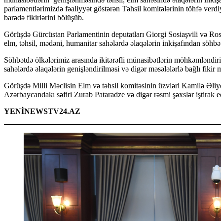
parlamentlərimizdə fəaliyyət göstərən Təhsil komitələrinin töhfə verdi
barədə fikirlərini bölüşüb.
Görüşdə Gürcüstan Parlamentinin deputatları Giorgi Sosiaşvili və R
elm, təhsil, mədəni, humanitar sahələrdə əlaqələrin inkişafından söhbət
Söhbətdə ölkələrimiz arasında ikitərəfli münasibətlərin möhkəmləndiril
sahələrdə əlaqələrin genişləndirilməsi və digər məsələlərlə bağlı fikir 
Görüşdə Milli Məclisin Elm və təhsil komitəsinin üzvləri Kamilə Əliy
Azərbaycandakı səfiri Zurab Pataradze və digər rəsmi şəxslər iştirak ed
YENİNEWSTV24.AZ