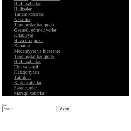
Hərbi xəbərlər
Hadisələr
Turizm xəbərləri
Nekroloq
Tanınmışlar haqqında
Gəzməli görməli yerlər
Ədəbiyyat
Hava proqnozu
Xəbərlər
Mədəniyyət və İncəsənət
Tanınmışlar haqqında
Hərbi xəbərlər
Elm və təhsil
Kateqoriyasız
Təbriklər
Xarici xəbərlər
Sərəncamlar
Maraqlı xəbərlər
Axtarış: