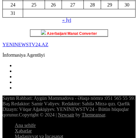
24
25
26
27
28
29
30
31
« İyl
Azerbaijani Manat Converter
YENINEWSTV24.AZ
İnformasiya Agentliyi
Saytın Rəhbəri: Aygün Məmmədova - Əlaqə nömrə :051 565 55 59.
Baş Redaktor: Samir Vəliyev. Redaktor: Sahilə Mirzə qızı. Qarfik
Dizayn: Vüqar Ağakişiyev. YENİNEWSTV24 - Bütün hüquqlar
qorunur.Copyright © 2024
|
Newsair
by
Themeansar
.
Ana sehife
Xəbərlər
Mədəniyyət və İncəsənət