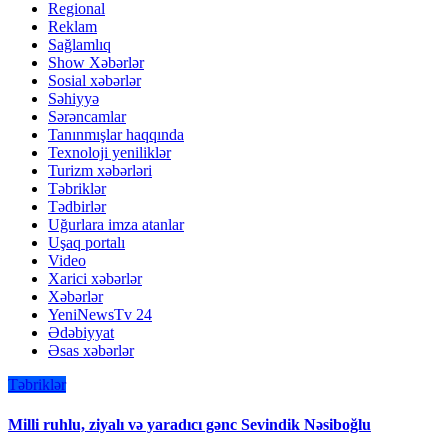
Regional
Reklam
Sağlamlıq
Show Xəbərlər
Sosial xəbərlər
Səhiyyə
Sərəncamlar
Tanınmışlar haqqında
Texnoloji yeniliklər
Turizm xəbərləri
Təbriklər
Tədbirlər
Uğurlara imza atanlar
Uşaq portalı
Video
Xarici xəbərlər
Xəbərlər
YeniNewsTv 24
Ədəbiyyat
Əsas xəbərlər
Təbriklər
Milli ruhlu, ziyalı və yaradıcı gənc Sevindik Nəsiboğlu