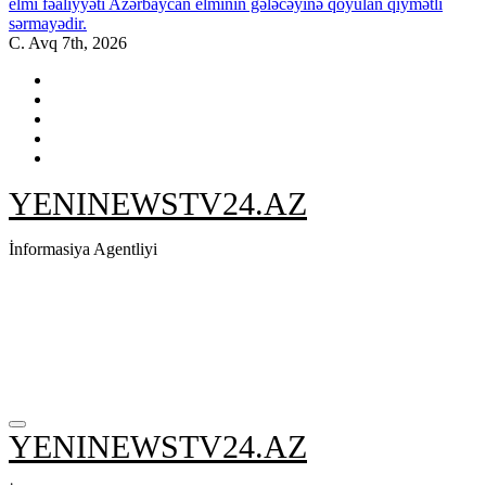
elmi fəaliyyəti Azərbaycan elminin gələcəyinə qoyulan qiymətli
sərmayədir.
C. Avq 7th, 2026
YENINEWSTV24.AZ
İnformasiya Agentliyi
YENINEWSTV24.AZ