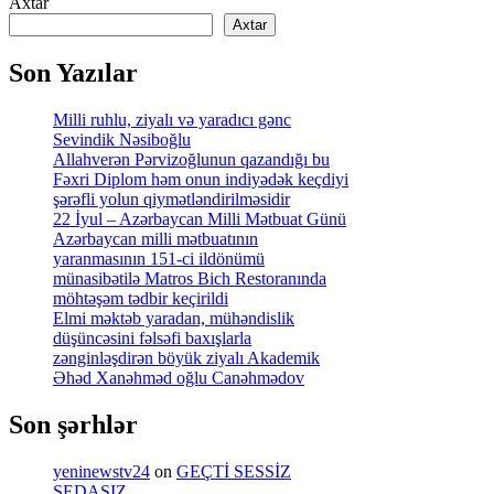
Axtar
Axtar
Son Yazılar
Milli ruhlu, ziyalı və yaradıcı gənc
Sevindik Nəsiboğlu
Allahverən Pərvizoğlunun qazandığı bu
Fəxri Diplom həm onun indiyədək keçdiyi
şərəfli yolun qiymətləndirilməsidir
22 İyul – Azərbaycan Milli Mətbuat Günü
Azərbaycan milli mətbuatının
yaranmasının 151-ci ildönümü
münasibətilə Matros Bich Restoranında
möhtəşəm tədbir keçirildi
Elmi məktəb yaradan, mühəndislik
düşüncəsini fəlsəfi baxışlarla
zənginləşdirən böyük ziyalı Akademik
Əhəd Xanəhməd oğlu Canəhmədov
Son şərhlər
yeninewstv24
on
GEÇTİ SESSİZ
SEDASIZ