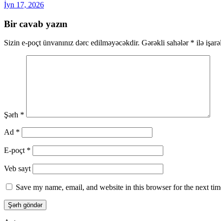
İyn 17, 2026
Bir cavab yazın
Sizin e-poçt ünvanınız dərc edilməyəcəkdir.
Gərəkli sahələr
*
ilə işar
Şərh
*
Ad
*
E-poçt
*
Veb sayt
Save my name, email, and website in this browser for the next ti