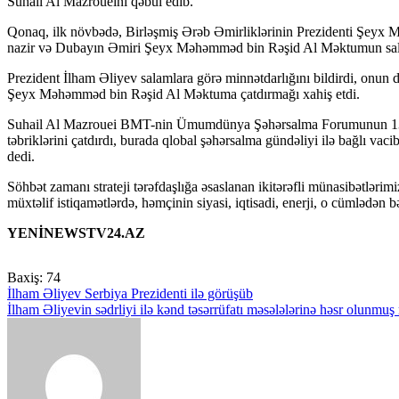
Suhail Al Mazroueini qəbul edib.
Qonaq, ilk növbədə, Birləşmiş Ərəb Əmirliklərinin Prezidenti Şeyx
nazir və Dubayın Əmiri Şeyx Məhəmməd bin Rəşid Al Məktumun salaml
Prezident İlham Əliyev salamlara görə minnətdarlığını bildirdi, on
Şeyx Məhəmməd bin Rəşid Al Məktuma çatdırmağı xahiş etdi.
Suhail Al Mazrouei BMT-nin Ümumdünya Şəhərsalma Forumunun 13-cü
təbriklərini çatdırdı, burada qlobal şəhərsalma gündəliyi ilə bağlı va
dedi.
Söhbət zamanı strateji tərəfdaşlığa əsaslanan ikitərəfli münasibətləri
müxtəlif istiqamətlərdə, həmçinin siyasi, iqtisadi, enerji, o cümlədən b
YENİNEWSTV24.AZ
Baxiş:
74
Yazı
İlham Əliyev Serbiya Prezidenti ilə görüşüb
İlham Əliyevin sədrliyi ilə kənd təsərrüfatı məsələlərinə həsr olunmuş 
naviqasiyası