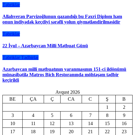
Təbriklər
Allahverən Pərvizoğlunun qazandığı bu Fəxri Diplom həm
onun indiyədək keçdiyi şərəfli yolun qiymətləndirilməsidir
Təbriklər
22 İyul – Azərbaycan Milli Mətbuat Günü
Təbriklər
Tədbirlər
Azərbaycan milli mətbuatının yaranmasının 151-ci ildönümü
münasibətilə Matros Bich Restoranında möhtəşəm tədbir
keçirildi
Avqust 2026
BE
ÇA
Ç
CA
C
Ş
B
1
2
3
4
5
6
7
8
9
10
11
12
13
14
15
16
17
18
19
20
21
22
23