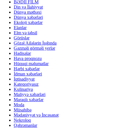
BƏDİİ FİLM
Din və İlahiyyat
Dünya mətbəxi
Dünya xəbərləri
Ekoloji xəbərlər
Elanlar
Elm və təhsil
Görüşlər
Gözəl Ailələrin İşığında
Gəzməli görməli yerlər
Hadisələr
Hava proqnozu
Hüquqi məlumatlar
Hərbi xəbərlər
İdman xəbərləri
İqtisadiyyat
Kateqoriyasız
Kulinariya
Maliyyə xəbərləri
Maraqlı xəbərlər
Moda
Müsahibə
Mədəniyyət və İncəsənət
Nekroloq
Qəhrəmanlar