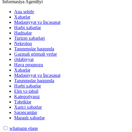
İnformasiya Agentliyi
Ana sehife
Xəbərlər
Mədəniyyət və İncəsənət
Hərbi xəbərlər
Hadisələr
Turizm xəbərləri
Nekroloq
Tanınmışlar haqqında
Gəzməli görməli yerlər
Ədəbiyyat
Hava proqnozu
Xəbərlər
Mədəniyyət və İncəsənət
Tanınmışlar haqqında
Hərbi xəbərlər
Elm və təhsil
Kateqoriyasız
Təbriklər
Xarici xəbərlər
Sərəncamlar
Maraqlı xəbərlər
whatsapp elaqe