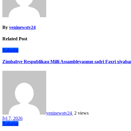
By
yeninewstv24
Related Post
Xəbərlər
Zimbabve Respublikası Milli Assambleyasının sədri Fəxri xiyaban
yeninewstv24
2 views
İyl 7, 2026
Xəbərlər