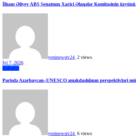
İlham Əliyev ABŞ Senatının Xarici Əlaqələr Komitəsinin üzvünü
yeninewstv24
2 views
İyl 7, 2026
Xəbərlər
Parisdə Azərbaycan–UNESCO əməkdaşlığının perspektivləri müz
yeninewstv24
6 views