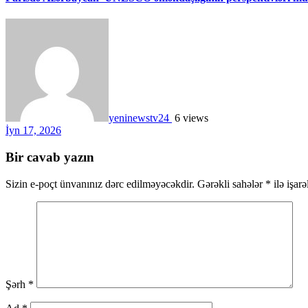
yeninewstv24
6 views
İyn 17, 2026
Bir cavab yazın
Sizin e-poçt ünvanınız dərc edilməyəcəkdir.
Gərəkli sahələr
*
ilə işar
Şərh
*