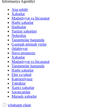
İnformasiya Agentliyi
Ana sehife
Xəbərlər
Mədəniyyət və İncəsənət
Hərbi xəbərlər
Hadisələr
Turizm xəbərləri
Nekroloq
Tanınmışlar haqqında
Gəzməli görməli yerlər
Ədəbiyyat
Hava proqnozu
Xəbərlər
Mədəniyyət və İncəsənət
Tanınmışlar haqqında
Hərbi xəbərlər
Elm və təhsil
Kateqoriyasız
Təbriklər
Xarici xəbərlər
Sərəncamlar
Maraqlı xəbərlər
whatsapp elaqe