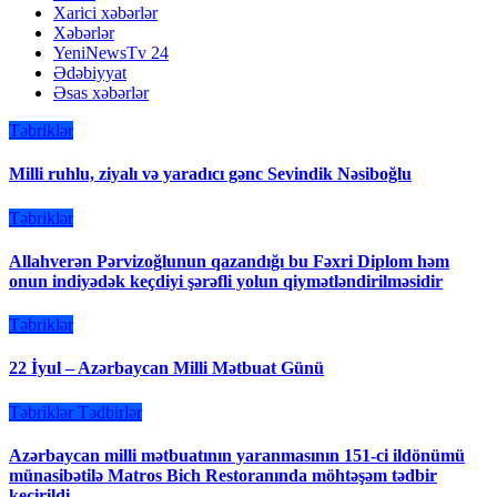
Xarici xəbərlər
Xəbərlər
YeniNewsTv 24
Ədəbiyyat
Əsas xəbərlər
Təbriklər
Milli ruhlu, ziyalı və yaradıcı gənc Sevindik Nəsiboğlu
Təbriklər
Allahverən Pərvizoğlunun qazandığı bu Fəxri Diplom həm
onun indiyədək keçdiyi şərəfli yolun qiymətləndirilməsidir
Təbriklər
22 İyul – Azərbaycan Milli Mətbuat Günü
Təbriklər
Tədbirlər
Azərbaycan milli mətbuatının yaranmasının 151-ci ildönümü
münasibətilə Matros Bich Restoranında möhtəşəm tədbir
keçirildi