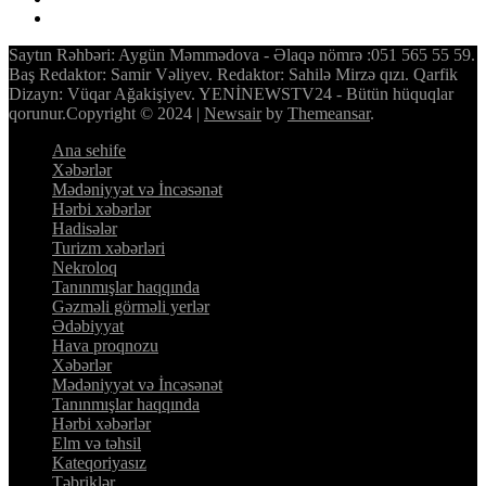
Saytın Rəhbəri: Aygün Məmmədova - Əlaqə nömrə :051 565 55 59.
Baş Redaktor: Samir Vəliyev. Redaktor: Sahilə Mirzə qızı. Qarfik
Dizayn: Vüqar Ağakişiyev. YENİNEWSTV24 - Bütün hüquqlar
qorunur.Copyright © 2024
|
Newsair
by
Themeansar
.
Ana sehife
Xəbərlər
Mədəniyyət və İncəsənət
Hərbi xəbərlər
Hadisələr
Turizm xəbərləri
Nekroloq
Tanınmışlar haqqında
Gəzməli görməli yerlər
Ədəbiyyat
Hava proqnozu
Xəbərlər
Mədəniyyət və İncəsənət
Tanınmışlar haqqında
Hərbi xəbərlər
Elm və təhsil
Kateqoriyasız
Təbriklər