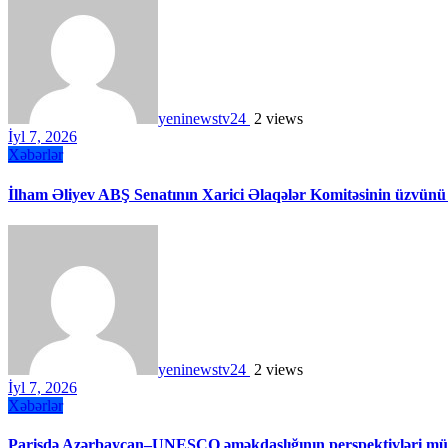
yeninewstv24
2 views
İyl 7, 2026
Xəbərlər
İlham Əliyev ABŞ Senatının Xarici Əlaqələr Komitəsinin üzvünü
yeninewstv24
2 views
İyl 7, 2026
Xəbərlər
Parisdə Azərbaycan–UNESCO əməkdaşlığının perspektivləri müz