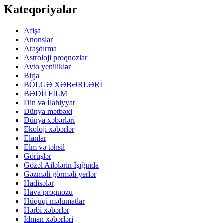
Kateqoriyalar
Afişa
Anonslar
Araşdırma
Astroloji proqnozlar
Avto yeniliklər
Birja
BÖLGƏ XƏBƏRLƏRİ
BƏDİİ FİLM
Din və İlahiyyat
Dünya mətbəxi
Dünya xəbərləri
Ekoloji xəbərlər
Elanlar
Elm və təhsil
Görüşlər
Gözəl Ailələrin İşığında
Gəzməli görməli yerlər
Hadisələr
Hava proqnozu
Hüquqi məlumatlar
Hərbi xəbərlər
İdman xəbərləri