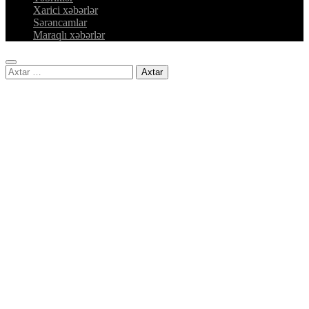
Xarici xəbərlər
Sərəncamlar
Maraqlı xəbərlər
Axtarış: