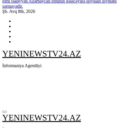
elmi fəaliyyəti Azərbaycan elminin gələcəyinə qoyulan qiymətli
sərmayədir.
Şb. Avq 8th, 2026
YENINEWSTV24.AZ
İnformasiya Agentliyi
YENINEWSTV24.AZ