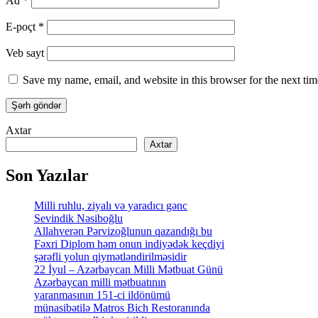
Ad
*
E-poçt
*
Veb sayt
Save my name, email, and website in this browser for the next ti
Axtar
Axtar
Son Yazılar
Milli ruhlu, ziyalı və yaradıcı gənc
Sevindik Nəsiboğlu
Allahverən Pərvizoğlunun qazandığı bu
Fəxri Diplom həm onun indiyədək keçdiyi
şərəfli yolun qiymətləndirilməsidir
22 İyul – Azərbaycan Milli Mətbuat Günü
Azərbaycan milli mətbuatının
yaranmasının 151-ci ildönümü
münasibətilə Matros Bich Restoranında