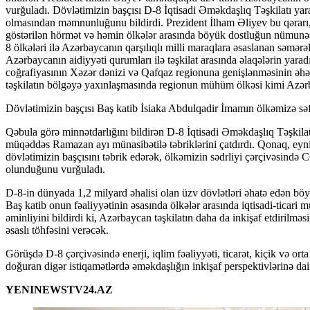
vurğuladı. Dövlətimizin başçısı D-8 İqtisadi Əməkdaşlıq Təşkilatı ya
olmasından məmnunluğunu bildirdi. Prezident İlham Əliyev bu qərarı
göstərilən hörmət və həmin ölkələr arasında böyük dostluğun nümunəsi
8 ölkələri ilə Azərbaycanın qarşılıqlı milli maraqlara əsaslanan səmərə
Azərbaycanın aidiyyəti qurumları ilə təşkilat arasında əlaqələrin yar
coğrafiyasının Xəzər dənizi və Qafqaz regionuna genişlənməsinin əhə
təşkilatın bölgəyə yaxınlaşmasında regionun mühüm ölkəsi kimi Azər
Dövlətimizin başçısı Baş katib İsiaka Abdulqadir İmamın ölkəmizə səfə
Qəbula görə minnətdarlığını bildirən D-8 İqtisadi Əməkdaşlıq Təşkilat
müqəddəs Ramazan ayı münasibətilə təbriklərini çatdırdı. Qonaq, eyn
dövlətimizin başçısını təbrik edərək, ölkəmizin sədrliyi çərçivəsində 
olunduğunu vurğuladı.
D-8-in dünyada 1,2 milyard əhalisi olan üzv dövlətləri əhatə edən böyü
Baş katib onun fəaliyyətinin əsasında ölkələr arasında iqtisadi-ticari 
əminliyini bildirdi ki, Azərbaycan təşkilatın daha da inkişaf etdirilmə
əsaslı töhfəsini verəcək.
Görüşdə D-8 çərçivəsində enerji, iqlim fəaliyyəti, ticarət, kiçik və orta
doğuran digər istiqamətlərdə əməkdaşlığın inkişaf perspektivlərinə dair
YENINEWSTV24.AZ