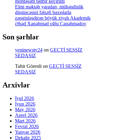
möhtəşəm tədbir keçirildi
Elmi məktəb yaradan, mühəndislik
düşüncəsini fəlsəfi baxışlarla
zənginləşdirən böyük ziyalı Akademik
Əhəd Xanəhməd oğlu Canəhmədov
Son şərhlər
yeninewstv24
on
GEÇTİ SESSİZ
SEDASIZ
Tahir Görenli
on
GEÇTİ SESSİZ
SEDASIZ
Arxivlər
İyul 2026
İyun 2026
May 2026
Aprel 2026
Mart 2026
Fevral 2026
Yanvar 2026
Dekabr 2025