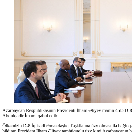
Azərbaycan Respublikasının Prezidenti İlham Əliyev martın 4-də D-8 İqtisadi Əməkdaşlıq Təşkilatının Baş katibi İsiaka
Abdulqadir İmamı qəbul edib.
Ölkəmizin D-8 İqtisadi Əməkdaşlıq Təşkilatına üzv olması ilə bağlı qə
bildirən Prezident İlham Əliyev tamhüquqlu üzv kimi Azərbaycanın bu t