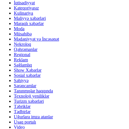
İqtisadiyyat
Kateqoriyasız
Kulinariya
Maliyyə xəbərləri
Maraqlı xəbərlər
Moda
Müsahibə
Mədəniyyət və İncəsənət
Nekroloq
Qəhrəmanlar
Regional
Reklam
Sağlamlıq
Show Xəbərlər
Sosial xəbərlər
Səhiyyə
Sərəncamlar
Tanınmışlar haqqında
Texnoloji yeniliklər
Turizm xəbərləri
Təbriklər
Tədbirlər
Uğurlara imza atanlar
Uşaq portalı
Video