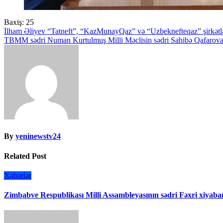
Baxiş:
25
Yazı
İlham Əliyev “Tatneft”, “KazMunayQaz” və “Uzbeknefteqaz” şirkətlər
TBMM sədri Numan Kurtulmuş Milli Məclisin sədri Sahibə Qafarova
naviqasiyası
By
yeninewstv24
Related Post
Xəbərlər
Zimbabve Respublikası Milli Assambleyasının sədri Fəxri xiyaban