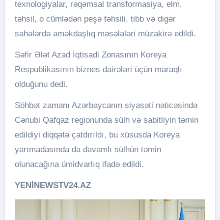
texnologiyalar, rəqəmsal transformasiya, elm,
təhsil, o cümlədən peşə təhsili, tibb və digər
sahələrdə əməkdaşlıq məsələləri müzakirə edildi.
Səfir Ələt Azad İqtisadi Zonasının Koreya
Respublikasının biznes dairələri üçün maraqlı
olduğunu dedi.
Söhbət zamanı Azərbaycanın siyasəti nəticəsində
Cənubi Qafqaz regionunda sülh və sabitliyin təmin
edildiyi diqqətə çatdırıldı, bu xüsusda Koreya
yarımadasında da davamlı sülhün təmin
olunacağına ümidvarlıq ifadə edildi.
YENİNEWSTV24.AZ