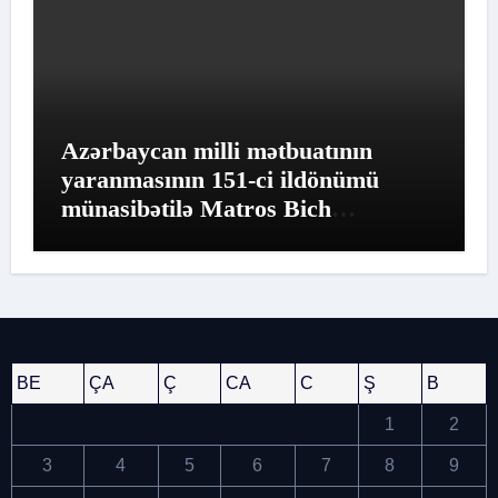
Azərbaycan milli mətbuatının
yaranmasının 151-ci ildönümü
münasibətilə Matros Bich
Restoranında möhtəşəm tədbir
keçirildi
BE
ÇA
Ç
CA
C
Ş
B
1
2
3
4
5
6
7
8
9