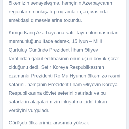
ölkəmizin sənayeləşmə, həmçinin Azərbaycanın
regionlarının inkişafı proqramları çərçivəsində
əməkdaşlıq məsələlərinə toxundu.
Kımqu Kanq Azərbaycana səfir təyin olunmasından
məmnunluğunu ifadə edərək, 15 İyun – Milli
Qurtuluş Günündə Prezident İlham Əliyev
tərəfindən qəbul edilməsinin onun üçün böyük şərəf
olduğunu dedi. Səfir Koreya Respublikasının
ozamankı Prezidenti Ro Mu Hyunun ölkəmizə rəsmi
səfərini, həmçinin Prezident İlham Əliyevin Koreya
Respublikasına dövlət səfərini xatırladı və bu
səfərlərin əlaqələrimizin inkişafına ciddi təkan
verdiyini vurğuladı.
Görüşdə ölkələrimiz arasında yüksək