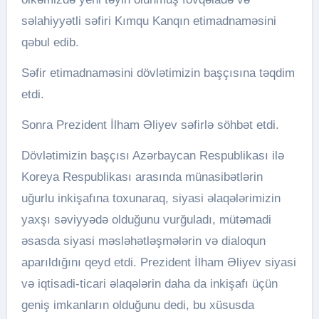
səlahiyyətli səfiri Kımqu Kanqın etimadnaməsini
qəbul edib.
Səfir etimadnaməsini dövlətimizin başçısına təqdim
etdi.
Sonra Prezident İlham Əliyev səfirlə söhbət etdi.
Dövlətimizin başçısı Azərbaycan Respublikası ilə
Koreya Respublikası arasında münasibətlərin
uğurlu inkişafına toxunaraq, siyasi əlaqələrimizin
yaxşı səviyyədə olduğunu vurğuladı, mütəmadi
əsasda siyasi məsləhətləşmələrin və dialoqun
aparıldığını qeyd etdi. Prezident İlham Əliyev siyasi
və iqtisadi-ticari əlaqələrin daha da inkişafı üçün
geniş imkanların olduğunu dedi, bu xüsusda