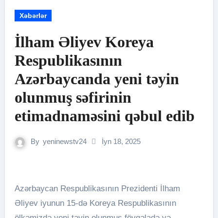
Xəbərlər
İlham Əliyev Koreya
Respublikasının
Azərbaycanda yeni təyin
olunmuş səfirinin
etimadnaməsini qəbul edib
By
yeninewstv24
İyn 18, 2025
Azərbaycan Respublikasının Prezidenti İlham
Əliyev iyunun 15-də Koreya Respublikasının
ölkəmizdə yeni təyin olunmuş fövqəladə və