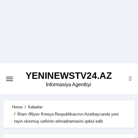
Skip
to
content
YENINEWSTV24.AZ
İnformasiya Agentliyi
Home
Xəbərlər
İlham Əliyev Koreya Respublikasının Azərbaycanda yeni
təyin olunmuş səfirinin etimadnaməsini qəbul edib