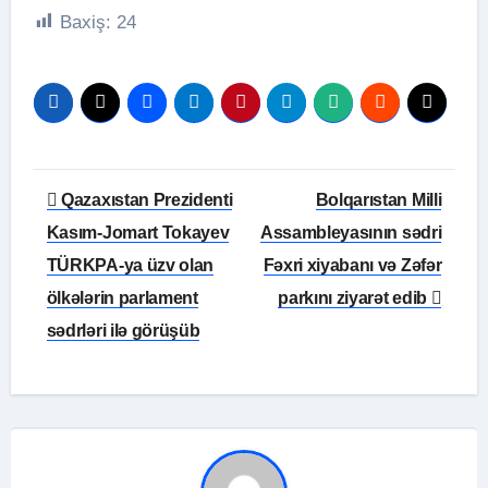
Baxiş:
24
Yazı
Qazaxıstan Prezidenti
Bolqarıstan Milli
naviqasiyası
Kasım-Jomart Tokayev
Assambleyasının sədri
TÜRKPA-ya üzv olan
Fəxri xiyabanı və Zəfər
ölkələrin parlament
parkını ziyarət edib
sədrləri ilə görüşüb