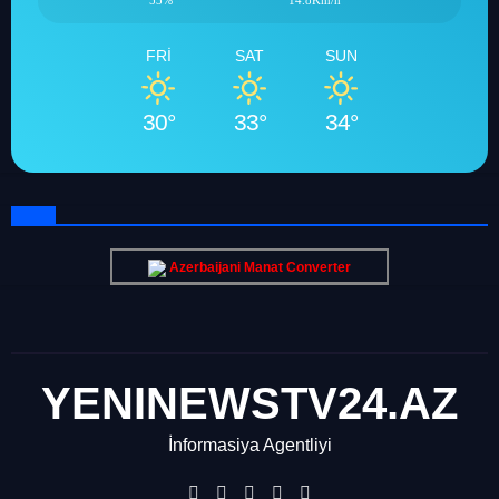
53%
14.8Km/h
FRI
SAT
SUN
30°
33°
34°
Azerbaijani Manat Converter
YENINEWSTV24.AZ
İnformasiya Agentliyi