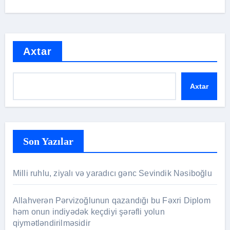
Axtar
Axtar
Son Yazılar
Milli ruhlu, ziyalı və yaradıcı gənc Sevindik Nəsiboğlu
Allahverən Pərvizoğlunun qazandığı bu Fəxri Diplom
həm onun indiyədək keçdiyi şərəfli yolun
qiymətləndirilməsidir