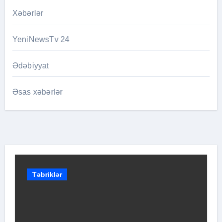
Xəbərlər
YeniNewsTv 24
Ədəbiyyat
Əsas xəbərlər
Təbriklər