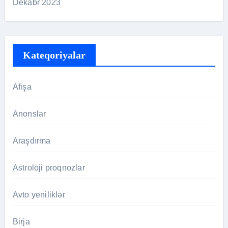
Dekabr 2023
Kateqoriyalar
Afişa
Anonslar
Araşdırma
Astroloji proqnozlar
Avto yeniliklər
Birja