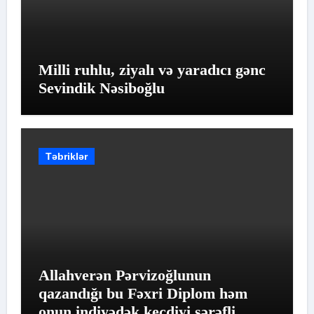
Milli ruhlu, ziyalı və yaradıcı gənc
Sevindik Nəsiboğlu
Təbriklər
Allahverən Pərvizoğlunun
qazandığı bu Fəxri Diplom həm
onun indiyədək keçdiyi şərəfli