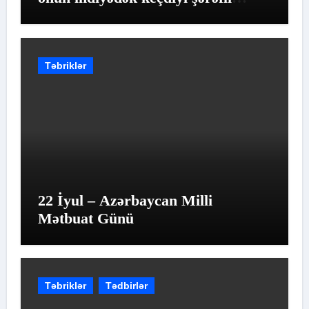
yolun qiymətləndirilməsidir
Təbriklər
22 İyul – Azərbaycan Milli
Mətbuat Günü
Təbriklər
Tədbirlər