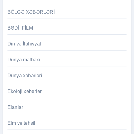
BÖLGƏ XƏBƏRLƏRİ
BƏDİİ FİLM
Din və İlahiyyat
Dünya mətbəxi
Dünya xəbərləri
Ekoloji xəbərlər
Elanlar
Elm və təhsil