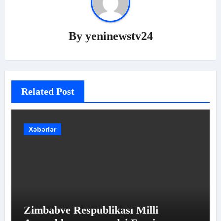
By
yeninewstv24
Related Post
Xəbərlər
Zimbabve Respublikası Milli