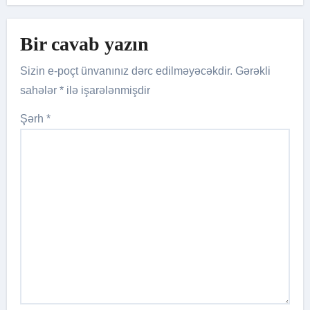
Bir cavab yazın
Sizin e-poçt ünvanınız dərc edilməyəcəkdir.
Gərəkli
sahələr
*
ilə işarələnmişdir
Şərh
*