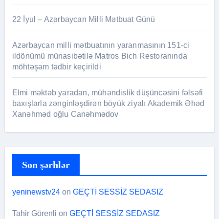
22 İyul – Azərbaycan Milli Mətbuat Günü
Azərbaycan milli mətbuatının yaranmasının 151-ci
ildönümü münasibətilə Matros Bich Restoranında
möhtəşəm tədbir keçirildi
Elmi məktəb yaradan, mühəndislik düşüncəsini fəlsəfi
baxışlarla zənginləşdirən böyük ziyalı Akademik Əhəd
Xanəhməd oğlu Canəhmədov
Son şərhlər
yeninewstv24
on
GEÇTİ SESSİZ SEDASIZ
Tahir Görenli
on
GEÇTİ SESSİZ SEDASIZ