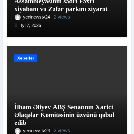
Assambleyasının sədri Fəxri
xiyabanı və Zəfər parkını ziyarət
edib
yeninewstv24
2 views
İyl 7, 2026
Xəbərlər
İlham Əliyev ABŞ Senatının Xarici
Əlaqələr Komitəsinin üzvünü qəbul
edib
yeninewstv24
2 views