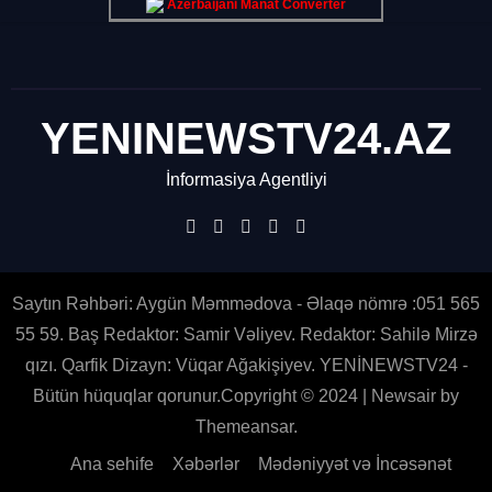
Azerbaijani Manat Converter
YENINEWSTV24.AZ
İnformasiya Agentliyi
Saytın Rəhbəri: Aygün Məmmədova - Əlaqə nömrə :051 565
55 59. Baş Redaktor: Samir Vəliyev. Redaktor: Sahilə Mirzə
qızı. Qarfik Dizayn: Vüqar Ağakişiyev. YENİNEWSTV24 -
Bütün hüquqlar qorunur.Copyright © 2024
|
Newsair
by
Themeansar
.
Ana sehife
Xəbərlər
Mədəniyyət və İncəsənət