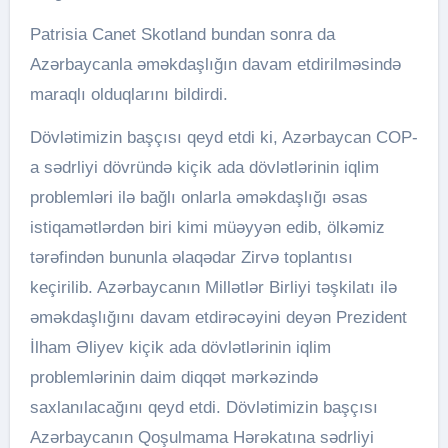
Patrisia Canet Skotland bundan sonra da
Azərbaycanla əməkdaşlığın davam etdirilməsində
maraqlı olduqlarını bildirdi.
Dövlətimizin başçısı qeyd etdi ki, Azərbaycan COP-
a sədrliyi dövründə kiçik ada dövlətlərinin iqlim
problemləri ilə bağlı onlarla əməkdaşlığı əsas
istiqamətlərdən biri kimi müəyyən edib, ölkəmiz
tərəfindən bununla əlaqədar Zirvə toplantısı
keçirilib. Azərbaycanın Millətlər Birliyi təşkilatı ilə
əməkdaşlığını davam etdirəcəyini deyən Prezident
İlham Əliyev kiçik ada dövlətlərinin iqlim
problemlərinin daim diqqət mərkəzində
saxlanılacağını qeyd etdi. Dövlətimizin başçısı
Azərbaycanın Qoşulmama Hərəkatına sədrliyi