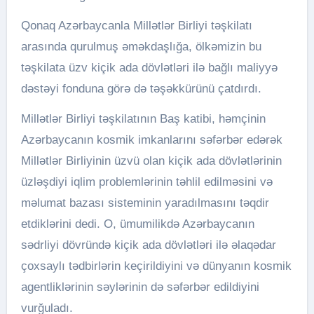
Qonaq Azərbaycanla Millətlər Birliyi təşkilatı
arasında qurulmuş əməkdaşlığa, ölkəmizin bu
təşkilata üzv kiçik ada dövlətləri ilə bağlı maliyyə
dəstəyi fonduna görə də təşəkkürünü çatdırdı.
Millətlər Birliyi təşkilatının Baş katibi, həmçinin
Azərbaycanın kosmik imkanlarını səfərbər edərək
Millətlər Birliyinin üzvü olan kiçik ada dövlətlərinin
üzləşdiyi iqlim problemlərinin təhlil edilməsini və
məlumat bazası sisteminin yaradılmasını təqdir
etdiklərini dedi. O, ümumilikdə Azərbaycanın
sədrliyi dövründə kiçik ada dövlətləri ilə əlaqədar
çoxsaylı tədbirlərin keçirildiyini və dünyanın kosmik
agentliklərinin səylərinin də səfərbər edildiyini
vurğuladı.