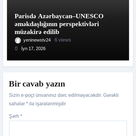
Parisdə Azərbaycan–UNESCO
əməkdaşlığının perspektivləri
müzakirə edilib
yeninewstv24
6 views
İyn 17, 2026
Bir cavab yazın
Sizin e-poçt ünvanınız dərc edilməyəcəkdir.
Gərəkli
sahələr
*
ilə işarələnmişdir
Şərh
*