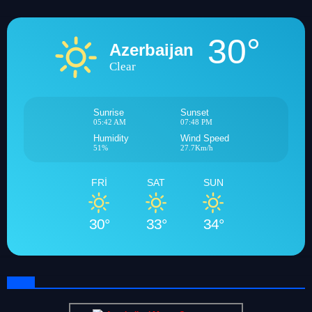
30°
Azerbaijan
Clear
Sunrise
Sunset
05:42 AM
07:48 PM
Humidity
Wind Speed
51%
27.7Km/h
FRI
SAT
SUN
30°
33°
34°