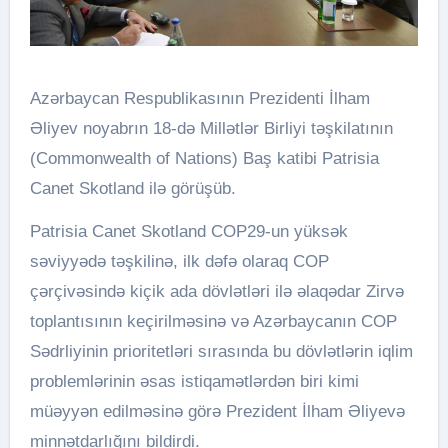
Azərbaycan Respublikasının Prezidenti İlham
Əliyev noyabrın 18-də Millətlər Birliyi təşkilatının
(Commonwealth of Nations) Baş katibi Patrisia
Canet Skotland ilə görüşüb.
Patrisia Canet Skotland COP29-un yüksək
səviyyədə təşkilinə, ilk dəfə olaraq COP
çərçivəsində kiçik ada dövlətləri ilə əlaqədar Zirvə
toplantısının keçirilməsinə və Azərbaycanın COP
Sədrliyinin prioritetləri sırasında bu dövlətlərin iqlim
problemlərinin əsas istiqamətlərdən biri kimi
müəyyən edilməsinə görə Prezident İlham Əliyevə
minnətdarlığını bildirdi.