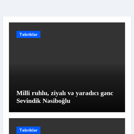
Təbriklər
Milli ruhlu, ziyalı və yaradıcı gənc
Sevindik Nəsiboğlu
Təbriklər