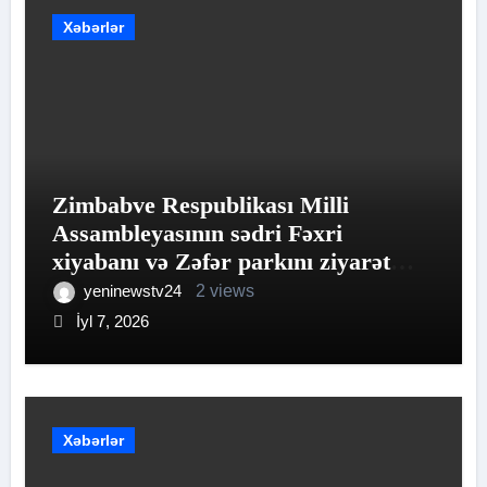
Xəbərlər
Zimbabve Respublikası Milli
Assambleyasının sədri Fəxri
xiyabanı və Zəfər parkını ziyarət
edib
yeninewstv24
2 views
İyl 7, 2026
Xəbərlər