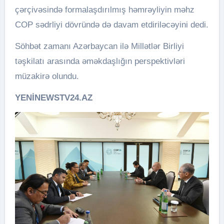
çərçivəsində formalaşdırılmış həmrəyliyin məhz
COP sədrliyi dövründə də davam etdiriləcəyini dedi.
Söhbət zamanı Azərbaycan ilə Millətlər Birliyi
təşkilatı arasında əməkdaşlığın perspektivləri
müzakirə olundu.
YENİNEWSTV24.AZ