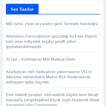
Son Yazılar
Milli ruhlu, ziyalı və yaradıcı gənc Sevindik Nəsiboğlu
Allahverən Pərvizoğlunun qazandığı bu Fəxri Diplom
həm onun indiyədək keçdiyi şərəfli yolun
qiymətləndirilməsidir
22 İyul – Azərbaycan Milli Mətbuat Günü
Azərbaycan milli mətbuatının yaranmasının 151-ci
ildönümü münasibətilə Matros Bich Restoranında
möhtəşəm tədbir keçirildi
Elmi məktəb yaradan, mühəndislik düşüncəsini fəlsəfi
baxışlarla zənginləşdirən böyük ziyalı Akademik Əhəd
Xanəhməd oğlu Canəhmədov