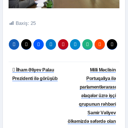
Baxiş:
25
Yazı
İlham Əliyev Palau
Milli Məclisin
naviqasiyası
Prezidenti ilə görüşüb
Portuqaliya ilə
parlamentlərarası
əlaqələr üzrə işçi
qrupunun rəhbəri
Samir Vəliyev
ölkəmizdə səfərdə olan