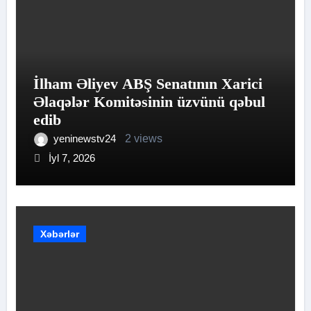
İlham Əliyev ABŞ Senatının Xarici
Əlaqələr Komitəsinin üzvünü qəbul
edib
yeninewstv24
2 views
İyl 7, 2026
Xəbərlər