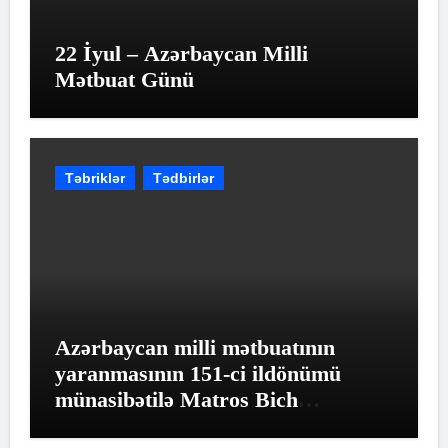
22 İyul – Azərbaycan Milli
Mətbuat Günü
Təbriklər
Tədbirlər
Azərbaycan milli mətbuatının
yaranmasının 151-ci ildönümü
münasibətilə Matros Bich
Restoranında möhtəşəm tədbir