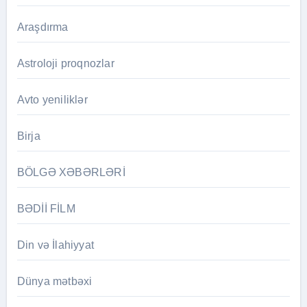
Araşdırma
Astroloji proqnozlar
Avto yeniliklər
Birja
BÖLGƏ XƏBƏRLƏRİ
BƏDİİ FİLM
Din və İlahiyyat
Dünya mətbəxi