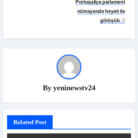
Portuqaliya parlament
nümayəndə heyəti ilə
görüşüb.
By
yeninewstv24
Related Post