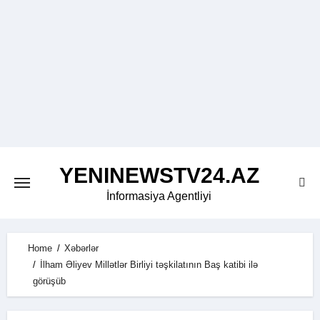
Skip
to
content
YENINEWSTV24.AZ
İnformasiya Agentliyi
Home
Xəbərlər
İlham Əliyev Millətlər Birliyi təşkilatının Baş katibi ilə
görüşüb