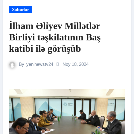
Xəbərlər
İlham Əliyev Millətlər
Birliyi təşkilatının Baş
katibi ilə görüşüb
By
yeninewstv24
Noy 18, 2024