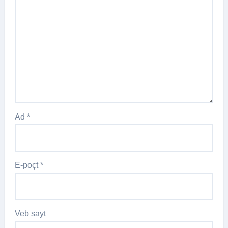
Ad
*
E-poçt
*
Veb sayt