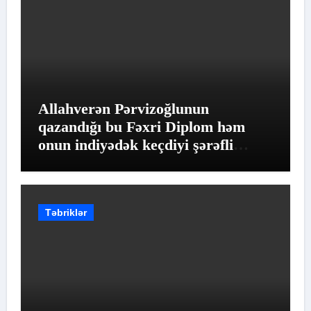
Allahverən Pərvizoğlunun
qazandığı bu Fəxri Diplom həm
onun indiyədək keçdiyi şərəfli
yolun qiymətləndirilməsidir
Təbriklər