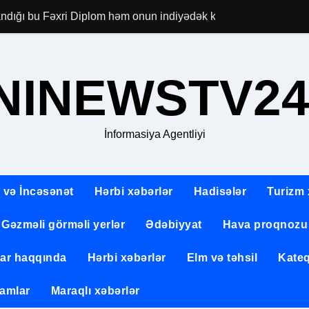
dığı bu Fəxri Diplom həm onun indiyədək keçdiyi şərəfli yolun 
buat Günü
aranmasının 151-ci ildönümü münasibətilə Matros Bich Restoran
NINEWSTV24
lik düşüncəsini fəlsəfi baxışlarla zənginləşdirən böyük ziy
vətəndaş Gülbadə Abdullayeva ilə bağlı mediada yayılan məlum
İnformasiya Agentliyi
kademik mühitdə layiqincə təmsil etmiş dövlət xadimi Rafiq Yə
ambleyasının sədri Fəxri xiyabanı və Zəfər parkını ziyarət edib
 və İncəsənət
Hərbi xəbərlər
Hadisələr
Turizm 
ici Əlaqələr Komitəsinin üzvünü qəbul edib
Gəzməli görməli yerlər
Ədəbiyyat
Hava proqnozu
nt Sevda Muxtar qızı Alverdiyevanın elmi fəaliyyəti Azərbaycan 
lar haqqında
Hərbi xəbərlər
Elm və təhsil
Kateq
gənc Sevindik Nəsiboğlu
amlar
Maraqlı xəbərlər