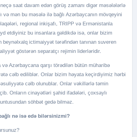
r neçə saat davam edən görüş zamanı digər məsələlərlə
ldı və mən bu məsələ ilə bağlı Azərbaycanın mövqeyini
əlaqələri, regional inkişafı, TRIPP və Ermənistanla
yd etdiyiniz bu insanlara gəldikdə isə, onlar bizim
 beynəlxalq ictimaiyyət tərəfindən tanınan suveren
iyyət göstərən separatçı rejimin liderləridir.
ra və Azərbaycana qarşı törədilən bütün müharibə
yətə cəlb ediliblər. Onlar bizim həyata keçirdiyimiz hərbi
suliyyətə cəlb olunublar. Onlar vəkillərlə təmin
b. Onların cinayətləri şahid ifadələri, çoxsaylı
pozuntusundan söhbət gedə bilməz.
ağlı nə isə edə bilərsinizmi?
tursunuz?