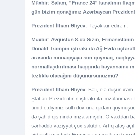
Müxbir: Salam, “France 24” kanalının flaqm
gün bizim qonağımız Azərbaycan Prezidenti
Prezident İlham Əliyev:
Təşəkkür edirəm.
Müxbir: Avqustun 8-də Sizin, Ermənistanın 
Donald Trampın iştirakı ilə Ağ Evdə üçtərəf
arasında münaqişəyə son qoymaq, nəqliyyat
normallaşdırılması haqqında bəyannamə i
tezliklə olacağını düşünürsünüzmü?
Prezident İlham Əliyev
: Bəli, elə düşünürəm
Ştatları Prezidentinin iştirakı ilə imzalanması
ümid etdiyimiz sülh dövrünə qədəm qoymuşuq
də şahid qismində imzalamışdır. O vaxtdan bə
sərhəddə vəziyyət çox sakitdir. Artıq atəş açı
birtərəfli qaydada Ermənistana malların tranzi