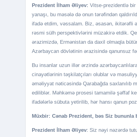
Prezident İlham Əliyev:
Vitse-prezidentlə bi
yanaşı, bu məsələ də onun tərəfindən qaldırı
ifadə etdim, vəssalam. Biz, əsasən, ikitərəfli 
rəsmi sülh perspektivlərini müzakirə etdik. Qe
ərazimizdə, Ermənistan da daxil olmaqla bütün
Azərbaycan dövlətinin ərazisində qanunsuz fəal
Bu insanlar uzun illər ərzində azərbaycanlıla
cinayətlərinin təşkilatçıları olublar və məsuliy
əməliyyat nəticəsində Qarabağda saxlanılıb mə
ediliblər. Məhkəmə prosesi tamamilə şəffaf keçi
ifadələrlə sübuta yetirilib, hər hansı qanun 
Müxbir: Cənab Prezident, bəs Siz bununla b
Prezident İlham Əliyev
: Siz nəyi nəzərdə tu