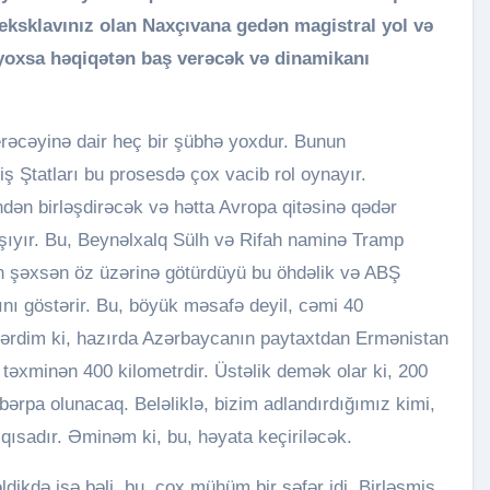
eksklavınız olan Naxçıvana gedən magistral yol və
 yoxsa həqiqətən baş verəcək və dinamikanı
əcəyinə dair heç bir şübhə yoxdur. Bunun
iş Ştatları bu prosesdə çox vacib rol oynayır.
ndən birləşdirəcək və hətta Avropa qitəsinə qədər
şıyır. Bu, Beynəlxalq Sülh və Rifah naminə Tramp
n şəxsən öz üzərinə götürdüyü bu öhdəlik və ABŞ
nı göstərir. Bu, böyük məsafə deyil, cəmi 40
tərdim ki, hazırda Azərbaycanın paytaxtdan Ermənistan
təxminən 400 kilometrdir. Üstəlik demək olar ki, 200
bərpa olunacaq. Beləliklə, bizim adlandırdığımız kimi,
qısadır. Əminəm ki, bu, həyata keçiriləcək.
əldikdə isə bəli, bu, çox mühüm bir səfər idi. Birləşmiş