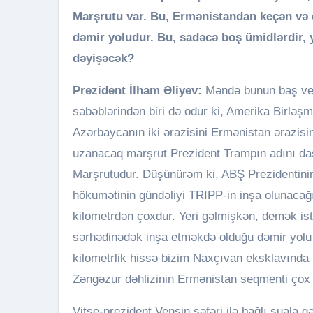
Marşrutu var. Bu, Ermənistandan keçən və 
dəmir yoludur. Bu, sadəcə boş ümidlərdir,
dəyişəcək?
Prezident İlham Əliyev:
Məndə bunun baş ver
səbəblərindən biri də odur ki, Amerika Birləşm
Azərbaycanın iki ərazisini Ermənistan ərazisi
uzanacaq marşrut Prezident Trampın adını da
Marşrutudur. Düşünürəm ki, ABŞ Prezidentini
hökumətinin gündəliyi TRIPP-in inşa olunacağı
kilometrdən çoxdur. Yeri gəlmişkən, demək is
sərhədinədək inşa etməkdə olduğu dəmir yolu 
kilometrlik hissə bizim Naxçıvan eksklavında 
Zəngəzur dəhlizinin Ermənistan seqmenti çox 
Vitse-prezident Vensin səfəri ilə bağlı suala g