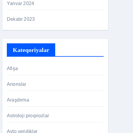
Yanvar 2024
Dekabr 2023
Kateqoriyalar
Afişa
Anonslar
Araşdırma
Astroloji proqnozlar
Avto yeniliklər