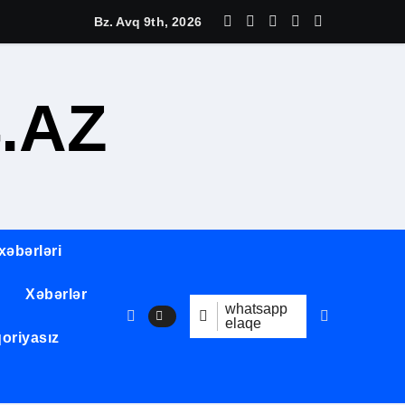
qiymətləndirilməsidir
Bz. Avq 9th, 2026
ında möhtəşəm tədbir keçirildi
.AZ
alı Akademik Əhəd Xanəhməd oğlu Canəhmədov
atlara dair açıqlama
hya oğlu Əliyev
xəbərləri
Xəbərlər
whatsapp
elminin gələcəyinə qoyulan qiymətli sərmayədir.
elaqe
oriyasız