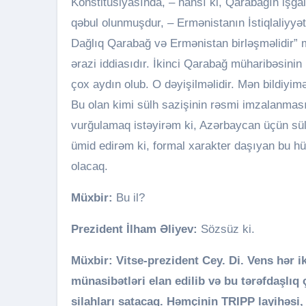
Konstitusiyasında, – hansı ki, Qarabağın işğ
qəbul olunmuşdur, – Ermənistanın İstiqlaliyy
Dağlıq Qarabağ və Ermənistan birləşməlidir” 
ərazi iddiasıdır. İkinci Qarabağ müharibəsini
çox aydın olub. O dəyişilməlidir. Mən bildiyi
Bu olan kimi sülh sazişinin rəsmi imzalanma
vurğulamaq istəyirəm ki, Azərbaycan üçün sülh
ümid edirəm ki, formal xarakter daşıyan bu h
olacaq.
Müxbir:
Bu il?
Prezident İlham Əliyev:
Sözsüz ki.
Müxbir: Vitse-prezident Cey. Di. Vens hər iki
münasibətləri elan edilib və bu tərəfdaşlı
silahları satacaq. Həmçinin TRIPP layihəs