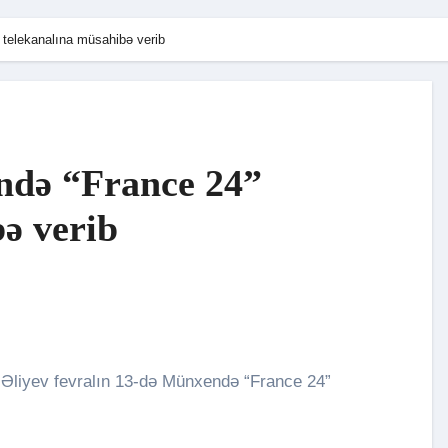
telekanalına müsahibə verib
ndə “France 24”
ə verib