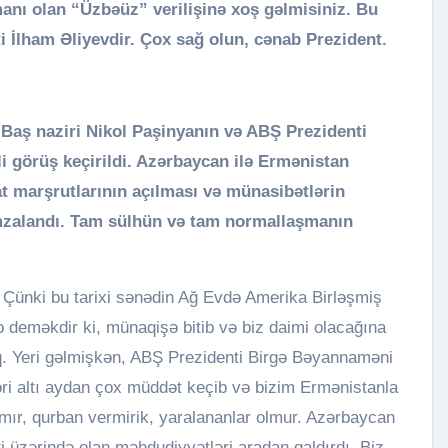
anı olan “Üzbəüz” verilişinə xoş gəlmisiniz. Bu
 İlham Əliyevdir. Çox sağ olun, cənab Prezident.
Baş naziri Nikol Paşinyanın və ABŞ Prezidenti
li görüş keçirildi. Azərbaycan ilə Ermənistan
 marşrutlarının açılması və münasibətlərin
mzalandı. Tam sülhün və tam normallaşmanın
. Çünki bu tarixi sənədin Ağ Evdə Amerika Birləşmiş
 o deməkdir ki, münaqişə bitib və biz daimi olacağına
. Yeri gəlmişkən, ABŞ Prezidenti Birgə Bəyannaməni
ri altı aydan çox müddət keçib və bizim Ermənistanla
lmır, qurban vermirik, yaralananlar olmur. Azərbaycan
ti üzərində olan məhdudiyyətləri aradan qaldırdı. Biz,