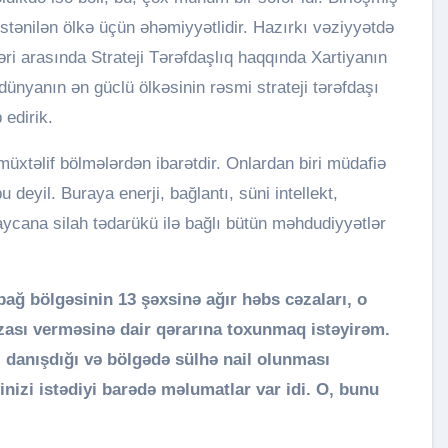
istənilən ölkə üçün əhəmiyyətlidir. Hazırkı vəziyyətdə
ri arasında Strateji Tərəfdaşlıq haqqında Xartiyanın
dünyanın ən güclü ölkəsinin rəsmi strateji tərəfdaşı
edirik.
müxtəlif bölmələrdən ibarətdir. Onlardan biri müdafiə
 deyil. Buraya enerji, bağlantı, süni intellekt,
baycana silah tədarükü ilə bağlı bütün məhdudiyyətlər
ğ bölgəsinin 13 şəxsinə ağır həbs cəzaları, o
ası verməsinə dair qərarına toxunmaq istəyirəm.
ı danışdığı və bölgədə sülhə nail olunması
nizi istədiyi barədə məlumatlar var idi. O, bunu