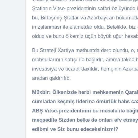
Ştatların Vitse-prezidentinin səfəri özlüyündə 
bu, Birləşmiş Ştatlar və Azərbaycan hökumətlə
imzalanması ilə əlamətdar oldu. Beləliklə, biz 
olduq və bunu ölkəmiz üçün böyük uğur hesab 
Bu Strateji Xartiya mətbuatda dərc olundu, o, 
məhsullarının satışı ilə bağlıdır, amma təkcə bu
investisiya və ticarət daxildir, həmçinin Azər
aradan qaldırılıb.
Müxbir: Ölkənizdə hərbi məhkəmənin Qaraba
cümlədən keçmiş liderinə ömürlük həbs cəz
ABŞ Vitse-prezidentinin bu məsələ ilə bağl
məqsədilə Sizdən bəlkə də onları əfv etməyi
edibmi və Siz bunu edəcəksinizmi?