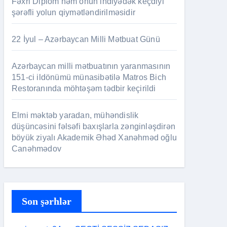
Fəxri Diplom həm onun indiyədək keçdiyi
şərəfli yolun qiymətləndirilməsidir
22 İyul – Azərbaycan Milli Mətbuat Günü
Azərbaycan milli mətbuatının yaranmasının
151-ci ildönümü münasibətilə Matros Bich
Restoranında möhtəşəm tədbir keçirildi
Elmi məktəb yaradan, mühəndislik
düşüncəsini fəlsəfi baxışlarla zənginləşdirən
böyük ziyalı Akademik Əhəd Xanəhməd oğlu
Canəhmədov
Son şərhlər