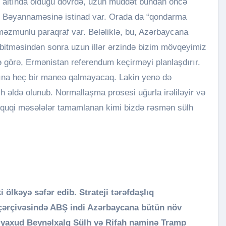
al altında olduğu dövrdə, uzun müddət bundan öncə
ət Bəyannaməsinə istinad var. Orada da “qondarma
məzmunlu paraqraf var. Beləliklə, bu, Azərbaycana
n bitməsindən sonra uzun illər ərzində bizim mövqeyimiz
mə görə, Ermənistan referendum keçirməyi planlaşdırır.
sına heç bir maneə qalmayacaq. Lakin yenə də
 əldə olunub. Normallaşma prosesi uğurla irəliləyir və
üquqi məsələlər tamamlanan kimi bizdə rəsmən sülh
 ölkəyə səfər edib. Strateji tərəfdaşlıq
q çərçivəsində ABŞ indi Azərbaycana bütün növ
i, yaxud Beynəlxalq Sülh və Rifah naminə Tramp