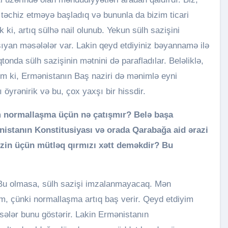
təchiz etməyə başladıq və bununla da bizim ticari
k ki, artıq sülhə nail olunub. Yekun sülh sazişini
yan məsələlər var. Lakin qeyd etdiyiniz bəyannamə ilə
qtonda sülh sazişinin mətnini də parafladılar. Beləliklə,
əm ki, Ermənistanın Baş naziri də mənimlə eyni
ı öyrənirik və bu, çox yaxşı bir hissdir.
am normallaşma üçün nə çatışmır? Belə başa
stanın Konstitusiyası və orada Qarabağa aid ərazi
 Sizin üçün mütləq qırmızı xətt deməkdir? Bu
. Bu olmasa, sülh sazişi imzalanmayacaq. Mən
m, çünki normallaşma artıq baş verir. Qeyd etdiyim
sələr bunu göstərir. Lakin Ermənistanın