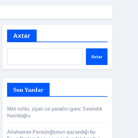
Axtar
Axtar
Son Yazılar
Milli ruhlu, ziyalı və yaradıcı gənc Sevindik
Nəsiboğlu
Allahverən Pərvizoğlunun qazandığı bu