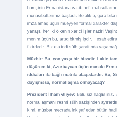
həmçinin Ermənistana vacib neft məhsullarını 
münasibətlərimiz başladı. Beləliklə, görə biləri
imzalamaq üçün müəyyən formal xarakter daşı
yanaşı, hər iki ölkənin xarici işlər naziri Vaşin
mənim üçün bu, artıq bitmiş işdir. Hesab edir
fikirdədir. Biz elə indi sülh şəraitində yaşamağ
Müxbir: Bu, çox yaxşı bir hissdir. Lakin t
düşürəm ki, Azərbaycan üçün məsələ Erməni
iddiaları ilə bağlı mətnlə əlaqədardır. Bu,
dəyişməsə, normallaşma olmayacaq?
Prezident İlham Əliyev:
Bəli, siz haqlısınız
normallaşmanı rəsmi sülh sazişindən ayırardı
kimi, müsbət məcrada inkişaf edən bütün hadi