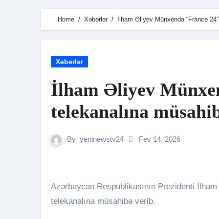
Home
Xəbərlər
İlham Əliyev Münxendə “France 24” 
Xəbərlər
İlham Əliyev Münxe
telekanalına müsahib
By
yeninewstv24
Fev 14, 2026
Azərbaycan Respublikasının Prezidenti İlham Əliyev fevralın 13-də Münxendə “France 24”
telekanalına müsahibə verib.