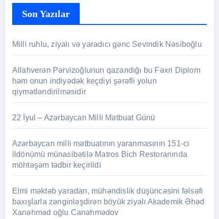
Son Yazılar
Milli ruhlu, ziyalı və yaradıcı gənc Sevindik Nəsiboğlu
Allahverən Pərvizoğlunun qazandığı bu Fəxri Diplom
həm onun indiyədək keçdiyi şərəfli yolun
qiymətləndirilməsidir
22 İyul – Azərbaycan Milli Mətbuat Günü
Azərbaycan milli mətbuatının yaranmasının 151-ci
ildönümü münasibətilə Matros Bich Restoranında
möhtəşəm tədbir keçirildi
Elmi məktəb yaradan, mühəndislik düşüncəsini fəlsəfi
baxışlarla zənginləşdirən böyük ziyalı Akademik Əhəd
Xanəhməd oğlu Canəhmədov