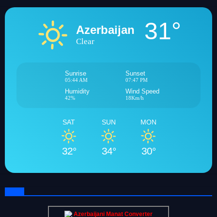
31°
Azerbaijan
Clear
Sunrise
Sunset
05:44 AM
07:47 PM
Humidity
Wind Speed
42%
18Km/h
SAT
SUN
MON
32°
34°
30°
Azerbaijani Manat Converter