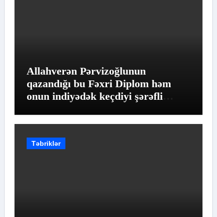
Allahverən Pərvizoğlunun
qazandığı bu Fəxri Diplom həm
onun indiyədək keçdiyi şərəfli
yolun qiymətləndirilməsidir
Təbriklər