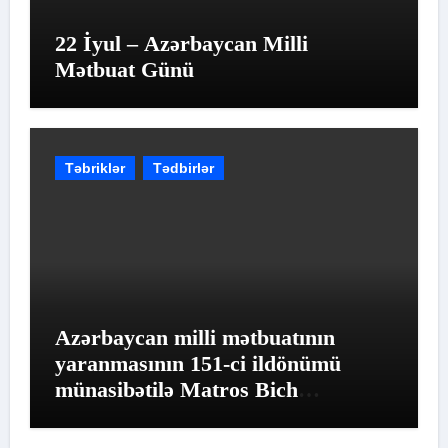
22 İyul – Azərbaycan Milli
Mətbuat Günü
Təbriklər
Tədbirlər
Azərbaycan milli mətbuatının
yaranmasının 151-ci ildönümü
münasibətilə Matros Bich
Restoranında möhtəşəm tədbir
keçirildi