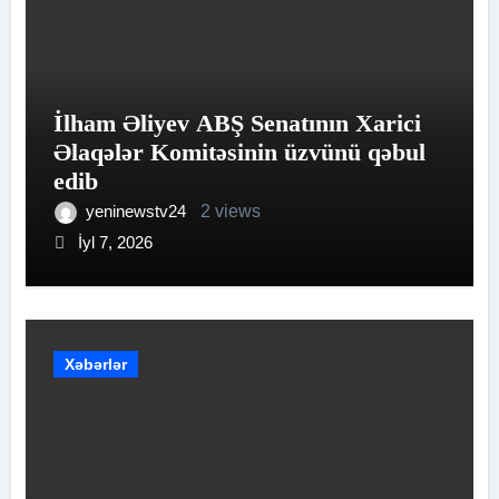
İlham Əliyev ABŞ Senatının Xarici
Əlaqələr Komitəsinin üzvünü qəbul
edib
yeninewstv24
2 views
İyl 7, 2026
Xəbərlər