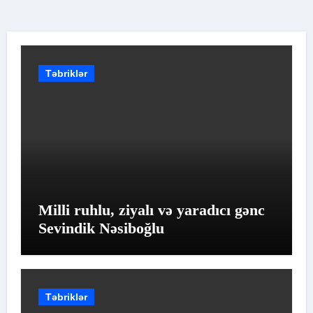
Təbriklər
Milli ruhlu, ziyalı və yaradıcı gənc
Sevindik Nəsiboğlu
Təbriklər