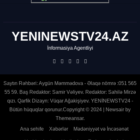
YENINEWSTV24.AZ
İnformasiya Agentliyi
Saytın Rəhbəri: Aygün Məmmədova - Əlaqə nömrə :051 565
55 59. Baş Redaktor: Samir Vəliyev. Redaktor: Sahilə Mirzə
qızı. Qarfik Dizayn: Vüqar Ağakişiyev. YENİNEWSTV24 -
Bütün hüquqlar qorunur.Copyright © 2024
|
Newsair
by
Themeansar
.
Ana sehife
Xəbərlər
Mədəniyyət və İncəsənət