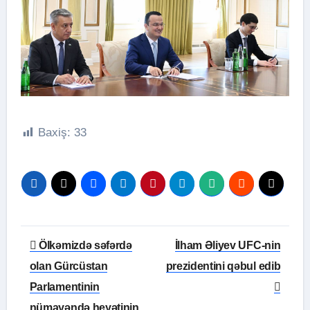
Baxiş:
33
Yazı
Ölkəmizdə səfərdə
İlham Əliyev UFC-nin
naviqasiyası
olan Gürcüstan
prezidentini qəbul edib
Parlamentinin
nümayəndə heyətinin