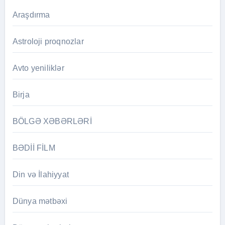
Araşdırma
Astroloji proqnozlar
Avto yeniliklər
Birja
BÖLGƏ XƏBƏRLƏRİ
BƏDİİ FİLM
Din və İlahiyyat
Dünya mətbəxi