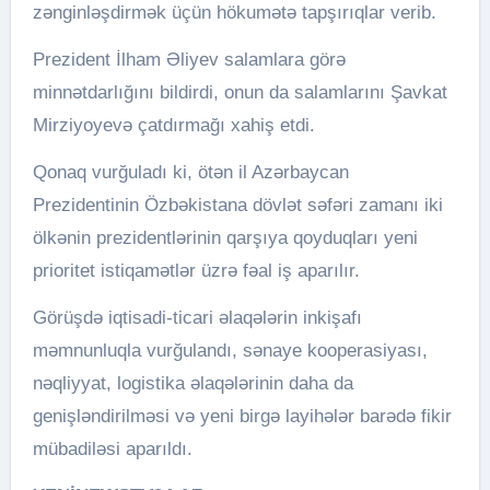
zənginləşdirmək üçün hökumətə tapşırıqlar verib.
Prezident İlham Əliyev salamlara görə
minnətdarlığını bildirdi, onun da salamlarını Şavkat
Mirziyoyevə çatdırmağı xahiş etdi.
Qonaq vurğuladı ki, ötən il Azərbaycan
Prezidentinin Özbəkistana dövlət səfəri zamanı iki
ölkənin prezidentlərinin qarşıya qoyduqları yeni
prioritet istiqamətlər üzrə fəal iş aparılır.
Görüşdə iqtisadi-ticari əlaqələrin inkişafı
məmnunluqla vurğulandı, sənaye kooperasiyası,
nəqliyyat, logistika əlaqələrinin daha da
genişləndirilməsi və yeni birgə layihələr barədə fikir
mübadiləsi aparıldı.