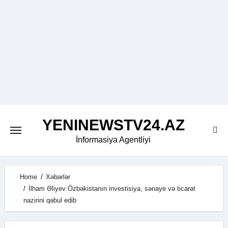
Skip
to
content
YENINEWSTV24.AZ
İnformasiya Agentliyi
Home
Xəbərlər
İlham Əliyev Özbəkistanın investisiya, sənaye və ticarət
nazirini qəbul edib