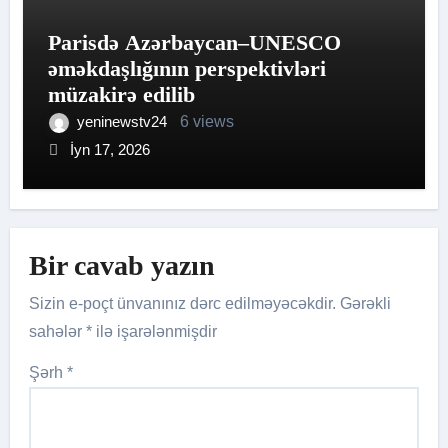
Parisdə Azərbaycan–UNESCO
əməkdaşlığının perspektivləri
müzakirə edilib
yeninewstv24
6 views
İyn 17, 2026
Bir cavab yazın
Sizin e-poçt ünvanınız dərc edilməyəcəkdir.
Gərəkli
sahələr
*
ilə işarələnmişdir
Şərh
*