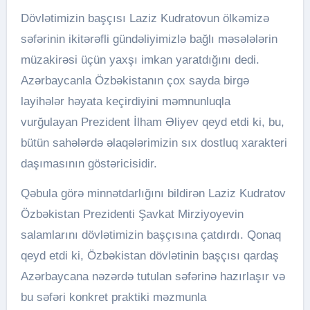
Dövlətimizin başçısı Laziz Kudratovun ölkəmizə
səfərinin ikitərəfli gündəliyimizlə bağlı məsələlərin
müzakirəsi üçün yaxşı imkan yaratdığını dedi.
Azərbaycanla Özbəkistanın çox sayda birgə
layihələr həyata keçirdiyini məmnunluqla
vurğulayan Prezident İlham Əliyev qeyd etdi ki, bu,
bütün sahələrdə əlaqələrimizin sıx dostluq xarakteri
daşımasının göstəricisidir.
Qəbula görə minnətdarlığını bildirən Laziz Kudratov
Özbəkistan Prezidenti Şavkat Mirziyoyevin
salamlarını dövlətimizin başçısına çatdırdı. Qonaq
qeyd etdi ki, Özbəkistan dövlətinin başçısı qardaş
Azərbaycana nəzərdə tutulan səfərinə hazırlaşır və
bu səfəri konkret praktiki məzmunla