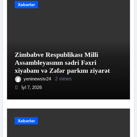
Xəbərlər
Zimbabve Respublikası Milli
Assambleyasının sədri Fəxri
xiyabanı və Zəfər parkını ziyarət
edib
yeninewstv24
2 views
İyl 7, 2026
Xəbərlər